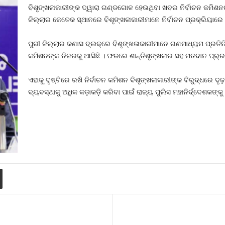
ବିଶୃଙ୍ଖଳାକାରୀଙ୍କ ଦ୍ୱାରା ଗଣ୍ଡଗୋଳ ହେଉଥିବା ଖବର ନିର୍ବାଚନ କମିଶନଙ୍
ଜିଲ୍ଲାର କେତେକ ସ୍ଥାନରେ ବିଶୃଙ୍ଖଳାକାରୀମାନେ ନିର୍ବାଚନ ପ୍ରକ୍ରିୟାରେ ବା
ପୁରୀ ଜିଲ୍ଲାର କଣାସ ବ୍ଲକ୍‌ରେ ବିଶୃଙ୍ଖଳାକାରୀମାନେ ଗଣମାଧ୍ୟମ ପ୍ରତିନ
କମିଶନଙ୍କ ନିଜରକୁ ଆସିଛି । ଫଳରେ ଶାନ୍ତିଶୃଙ୍ଖଳାର ସହ ମତଦାନ ପ୍ର୍ରକି
ଏହାକୁ ଦୃଷ୍ଟିରେ ରଖି ନିର୍ବାଚନ କମିଶନ ବିଶୃଙ୍ଖଳାକାରୀଙ୍କ ବିରୁଦ୍ଧରେ ଦୃଢ଼
ବ୍ୟବସ୍ଥାକୁ ଅଧିକ କଡ଼ାକଡ଼ି କରିବା ପାଇଁ ରାଜ୍ୟ ପୁଲିସ ମହାନିର୍ଦ୍ଦେଶକଙ୍କୁ 