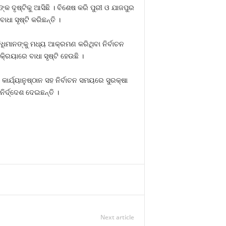
କ ଦୃଷ୍ଟିକୁ ଆସିଛି । ବିଶେଷ କରି ପୁରୀ ଓ ଯାଜପୁର
ଧା ସୃଷ୍ଟି କରିଛନ୍ତି ।
ିଧିମାନଙ୍କୁ ମଧ୍ୟ ଆକ୍ରମଣ କରିଥିବା ନିର୍ବାଚନ
୍ରୟାରେ ବାଧା ସୃଷ୍ଟି ହେଉଛି ।
 କାର୍ଯ୍ୟାନୁଷ୍ଠାନ ସହ ନିର୍ବାଚନ ସମୟରେ ସୁରକ୍ଷା
ନିର୍ଦ୍ଦେଶ ଦେଇଛନ୍ତି ।
Next article