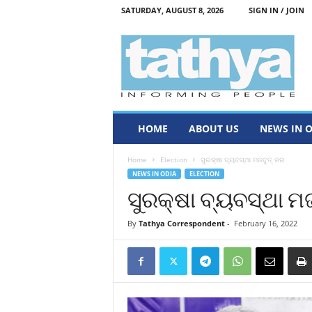
SATURDAY, AUGUST 8, 2026
SIGN IN / JOIN
T
a
t
h
y
a
HOME
ABOUT US
NEWS IN 
Home
Election
ସୁରକ୍ଷା ବ୍ୟବସ୍ଥା ମଜବୁତ୍‌ କର
NEWS IN ODIA
ELECTION
ସୁରକ୍ଷା ବ୍ୟବସ୍ଥା ମଜ
By
Tathya Correspondent
-
February 16, 2022