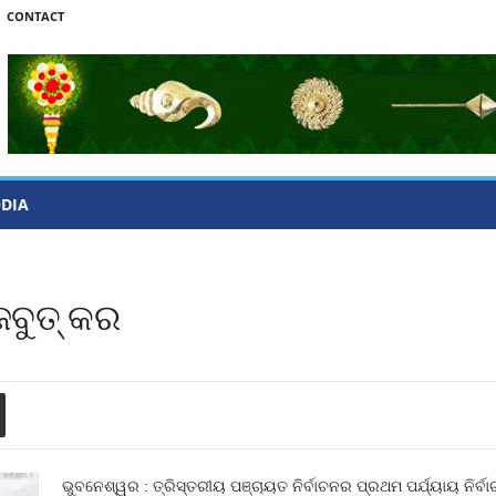
CONTACT
ODIA
ବୁତ୍‌ କର
ଭୁବନେଶ୍ୱର : ତ୍ରିସ୍ତରୀୟ ପଞ୍ଚାୟତ ନିର୍ବାଚନର ପ୍ରଥମ ପର୍ଯ୍ୟାୟ ନିର୍