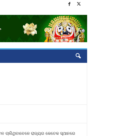
ବାଚନ ଚାଲିଥିବାବେଳେ ରାଜ୍ୟର କେତେକ ସ୍ଥାନରେ