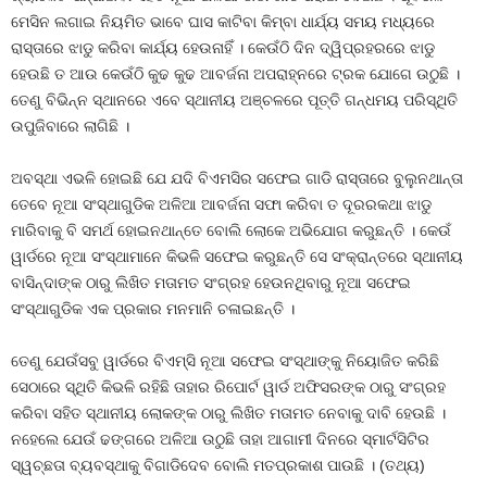
ମେସିନ ଲଗାଇ ନିୟମିତ ଭାବେ ଘାସ କାଟିବା କିମ୍ବା ଧାର୍ଯ୍ୟ ସମୟ ମଧ୍ୟରେ
ରାସ୍ତାରେ ଝାଡୁ କରିବା କାର୍ଯ୍ୟ ହେଉନାହିଁ । କେଉଁଠି ଦିନ ଦ୍ୱିପ୍ରହରରେ ଝାଡୁ
ହେଉଛି ତ ଆଉ କେଉଁଠି କୁଢ କୁଢ ଆବର୍ଜନା ଅପରାହ୍ନରେ ଟ୍ରକ ଯୋଗେ ଉଠୁଛି ।
ତେଣୁ ବିଭିନ୍ନ ସ୍ଥାନରେ ଏବେ ସ୍ଥାନୀୟ ଅଞ୍ଚଳରେ ପୂତ୍ତି ଗନ୍ଧମୟ ପରିସ୍ଥିତି
ଉପୁଜିବାରେ ଲାଗିଛି ।
ଅବସ୍ଥା ଏଭଳି ହୋଇଛି ଯେ ଯଦି ବିଏମସିର ସଫେଇ ଗାଡି ରାସ୍ତାରେ ବୁଲୁନଥାନ୍ତା
ତେବେ ନୂଆ ସଂସ୍ଥାଗୁଡିକ ଅଳିଆ ଆବର୍ଜନା ସଫା କରିବା ତ ଦୂରରକଥା ଝାଡୁ
ମାରିବାକୁ ବି ସମର୍ଥ ହୋଇନଥାନ୍ତେ ବୋଲି ଲୋକେ ଅଭିଯୋଗ କରୁଛନ୍ତି । କେଉଁ
ୱାର୍ଡରେ ନୂଆ ସଂସ୍ଥାମାନେ କିଭଳି ସଫେଇ କରୁଛନ୍ତି ସେ ସଂକ୍ରାନ୍ତରେ ସ୍ଥାନୀୟ
ବାସିନ୍ଦାଙ୍କ ଠାରୁ ଲିଖିତ ମତାମତ ସଂଗ୍ରହ ହେଉନଥିବାରୁ ନୂଆ ସଫେଇ
ସଂସ୍ଥାଗୁଡିକ ଏକ ପ୍ରକାର ମନମାନି ଚଳାଇଛନ୍ତି ।
ତେଣୁ ଯେଉଁସବୁ ୱାର୍ଡରେ ବିଏମ୍‍ସି ନୂଆ ସଫେଇ ସଂସ୍ଥାଙ୍କୁ ନିୟୋଜିତ କରିଛି
ସେଠାରେ ସ୍ଥିତି କିଭଳି ରହିଛି ତାହାର ରିପୋର୍ଟ ୱାର୍ଡ ଅଫିସରଙ୍କ ଠାରୁ ସଂଗ୍ରହ
କରିବା ସହିତ ସ୍ଥାନୀୟ ଲୋକଙ୍କ ଠାରୁ ଲିଖିତ ମତାମତ ନେବାକୁ ଦାବି ହେଉଛି ।
ନହେଲେ ଯେଉଁ ଢଙ୍ଗରେ ଅଳିଆ ଉଠୁଛି ତାହା ଆଗାମୀ ଦିନରେ ସ୍ମାର୍ଟସିଟିର
ସ୍ୱଚ୍ଛତା ବ୍ୟବସ୍ଥାକୁ ବିଗାଡିଦେବ ବୋଲି ମତପ୍ରକାଶ ପାଉଛି । (ତଥ୍ୟ)