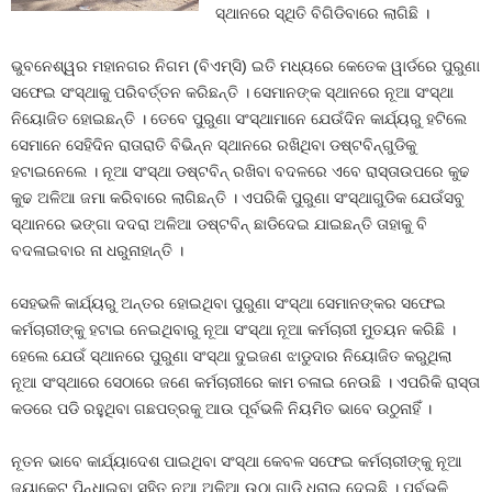
ସ୍ଥାନରେ ସ୍ଥିତି ବିଗିଡିବାରେ ଲାଗିଛି ।
ଭୁବନେଶ୍ୱର ମହାନଗର ନିଗମ (ବିଏମ୍‍ସି) ଇତି ମଧ୍ୟରେ କେତେକ ୱାର୍ଡରେ ପୁରୁଣା
ସଫେଇ ସଂସ୍ଥାକୁ ପରିବର୍ତ୍ତନ କରିଛନ୍ତି । ସେମାନଙ୍କ ସ୍ଥାନରେ ନୂଆ ସଂସ୍ଥା
ନିୟୋଜିତ ହୋଇଛନ୍ତି । ତେବେ ପୁରୁଣା ସଂସ୍ଥାମାନେ ଯେଉଁଦିନ କାର୍ଯ୍ୟରୁ ହଟିଲେ
ସେମାନେ ସେହିଦିନ ରାତାରାତି ବିଭିନ୍ନ ସ୍ଥାନରେ ରଖିଥିବା ଡଷ୍ଟବିନ୍‍ଗୁଡିକୁ
ହଟାଇନେଲେ । ନୂଆ ସଂସ୍ଥା ଡଷ୍ଟବିନ୍‍ ରଖିବା ବଦଳରେ ଏବେ ରାସ୍ତାଉପରେ କୁଢ
କୁଢ ଅଳିଆ ଜମା କରିବାରେ ଲାଗିଛନ୍ତି । ଏପରିକି ପୁରୁଣା ସଂସ୍ଥାଗୁଡିକ ଯେଉଁସବୁ
ସ୍ଥାନରେ ଭଙ୍ଗା ଦଦରା ଅଳିଆ ଡଷ୍ଟବିନ୍‍ ଛାଡିଦେଇ ଯାଇଛନ୍ତି ତାହାକୁ ବି
ବଦଳାଇବାର ନା ଧରୁନାହାନ୍ତି ।
ସେହଭଳି କାର୍ଯ୍ୟରୁ ଅନ୍ତର ହୋଇଥିବା ପୁରୁଣା ସଂସ୍ଥା ସେମାନଙ୍କର ସଫେଇ
କର୍ମଚାରୀଙ୍କୁ ହଟାଇ ନେଇଥିବାରୁ ନୂଆ ସଂସ୍ଥା ନୂଆ କର୍ମଚାରୀ ମୁତୟନ କରିଛି ।
ହେଲେ ଯେଉଁ ସ୍ଥାନରେ ପୁରୁଣା ସଂସ୍ଥା ଦୁଇଜଣ ଝାଡୁଦାର ନିୟୋଜିତ କରୁଥିଲା
ନୂଆ ସଂସ୍ଥାରେ ସେଠାରେ ଜଣେ କର୍ମଚାରୀରେ କାମ ଚଳାଇ ନେଉଛି । ଏପରିକି ରାସ୍ତା
କଡରେ ପଡି ରହୁଥିବା ଗଛପତ୍ରକୁ ଆଉ ପୂର୍ବଭଳି ନିୟମିତ ଭାବେ ଉଠୁନାହିଁ ।
ନୂତନ ଭାବେ କାର୍ଯ୍ୟାଦେଶ ପାଇଥିବା ସଂସ୍ଥା କେବଳ ସଫେଇ କର୍ମଚାରୀଙ୍କୁ ନୂଆ
ଜ୍ୟାକେଟ ପିନ୍ଧାଇବା ସହିତ ନୂଆ ଅଳିଆ ଉଠା ଗାଡି ଧରାଇ ଦେଇଛି । ପୂର୍ବଭଳି