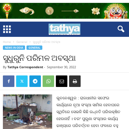
Home
General
ସୁଧୁରୁନି ପରିମଳ ଅବସ୍ଥା
NEWS IN ODIA
GENERAL
ସୁଧୁରୁନି ପରିମଳ ଅବସ୍ଥା
By
Tathya Correspondent
-
September 30, 2022
ଭୁବନେଶ୍ୱର : ରାଜଧାନୀର ସଫେଇ
କାର୍ଯ୍ୟରେ ନୂଆ ସଂସ୍ଥା ସାମିଲ ହେବାପରେ
ସ୍ଥିତିରେ ସେଭଳି କିଛି ଉନ୍ନତି ପରିଲକ୍ଷିତ
ହେଉନାହିଁ । ବରଂ ପୁରୁଣା ସଂସ୍ଥାର କାର୍ଯ୍ୟ
ଢାଞ୍ଚାରେ ପରିବର୍ତ୍ତନ ହେବା ଫଳରେ ବହୁ