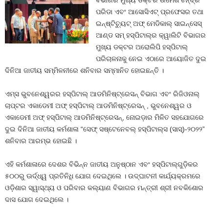
ବିଭାଗର ମୁଖ୍ୟ ଡକ୍ଟର ଉମେଶ ଚନ୍ଦ୍ର
ପରିଡା ଏବଂ ଆସୋସିଏଟ୍ ପ୍ରଫେସର ତଥା
ଇନ୍‌ଷ୍ଟିଚ୍ୟୁଟ୍ ଅଫ୍ ମେଡିକାଲ୍ ସାଇନ୍‌ସେସ୍
ଆଣ୍ଡ ସମ୍ ହସ୍ପିଟାଲ୍‌ର କ୍ୱାଲିଟି ବିଭାଗର
ମୁଖ୍ୟ ଡକ୍ଟର ଅରୋଲିପି ହସ୍ପିଟାଲ୍
ପରିଚାଳନାକୁ ନେଇ ଏଠାରେ ଆୟୋଜିତ ଦୁଇ
ଦିନିଆ ଜାତୀୟ ସମ୍ମିଳନୀରେ ଶନିବାର ସମ୍ମାନିତ ହୋଇଛନ୍ତି ।
ଏମ୍ସ ଭୁବନେଶ୍ୱରର ହସ୍ପିଟାଲ୍ ଆଡମିନିଷ୍ଟ୍ରେସନ୍ ବିଭାଗ ଏବଂ ରିଜିଓନାଲ୍
ଚାପ୍ଟର ଏକାଡେମୀ ଅଫ୍ ହସ୍ପିଟାଲ୍ ଆଡମିନିଷ୍ଟ୍ରେସନ୍ , ଭୁବନେଶ୍ୱର ଓ
ଏକାଡେମୀ ଅଫ୍ ହସ୍ପିଟାଲ୍ ଆଡମିନିଷ୍ଟ୍ରେସନ୍‌, ନୋଇଡ଼ାର ମିଳିତ ସହଯୋଗରେ
ଦୁଇ ଦିନିଆ ଜାତୀୟ କର୍ମଶାଳା “ସେଫ୍ ସଷ୍ଟେନେବଲ୍ ହସ୍ପିଟାଲ୍‌ସ (ସାସ୍‌)-୨୦୨୨”
ଶନିବାର ଆରମ୍ଭ ହୋଇଛି ।
ଏହି କର୍ମଶାଳାରେ ଦେଶର ବିଭିନ୍ନ ଜାତୀୟ ଅନୁଷ୍ଠାନ ଏବଂ ହସ୍ପିଟାଲ୍‌ଗୁଡ଼ିକର
୫୦୦ରୁ ଊର୍ଦ୍ଧ୍ୱ ପ୍ରତିନିଧି ଯୋଗ ଦେଇଥିଲେ । ଉଦ୍‌ଘାଟନୀ କାର୍ଯ୍ୟକ୍ରମରେ
ଓଡ଼ିଶାର ସ୍ୱାସ୍ଥ୍ୟ ଓ ପରିବାର କଲ୍ୟାଣ ବିଭାଗର ମନ୍ତ୍ରୀ ଶ୍ରୀ ନବକିଶୋର
ଦାସ ଯୋଗ ଦେଇଥିଲେ ।