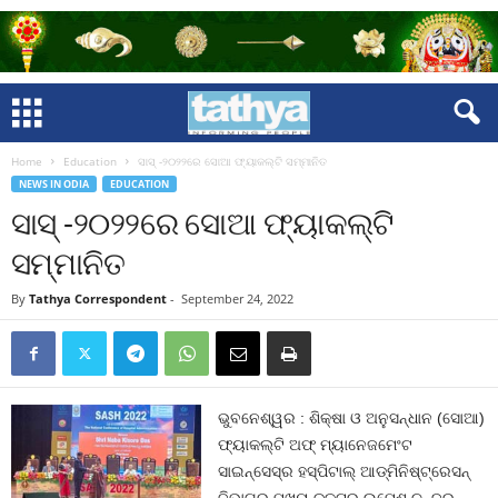
Home
Education
ସାସ୍ -୨୦୨୨ରେ ସୋଆ ଫ୍ୟାକଲ୍ଟି ସମ୍ମାନିତ
NEWS IN ODIA
EDUCATION
ସାସ୍ -୨୦୨୨ରେ ସୋଆ ଫ୍ୟାକଲ୍ଟି
ସମ୍ମାନିତ
By
Tathya Correspondent
-
September 24, 2022
ଭୁବନେଶ୍ୱର : ଶିକ୍ଷା ଓ ଅନୁସନ୍ଧାନ (ସୋଆ)
ଫ୍ୟାକଲ୍ଟି ଅଫ୍ ମ୍ୟାନେଜମେଂଟ
ସାଇନ୍‌ସେସ୍‌ର ହସ୍ପିଟାଲ୍ ଆଡ୍‌ମିନିଷ୍ଟ୍ରେସନ୍