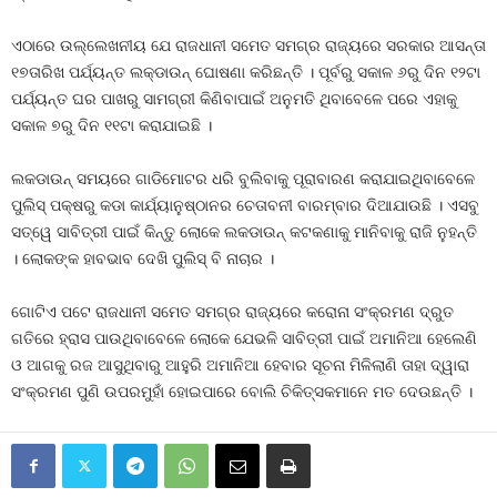
ଏଠାରେ ଉଲ୍ଲେଖନୀୟ ଯେ ରାଜଧାନୀ ସମେତ ସମଗ୍ର ରାଜ୍ୟରେ ସରକାର ଆସନ୍ତା
୧୭ତାରିଖ ପର୍ଯ୍ୟନ୍ତ ଲକ୍‍ଡାଉନ୍‍ ଘୋଷଣା କରିଛନ୍ତି । ପୂର୍ବରୁ ସକାଳ ୬ରୁ ଦିନ ୧୨ଟା
ପର୍ଯ୍ୟନ୍ତ ଘର ପାଖରୁ ସାମଗ୍ରୀ କିଣିବାପାଇଁ ଅନୁମତି ଥିବାବେଳେ ପରେ ଏହାକୁ
ସକାଳ ୭ରୁ ଦିନ ୧୧ଟା କରାଯାଇଛି ।
ଲକଡାଉନ୍‍ ସମୟରେ ଗାଡିମୋଟର ଧରି ବୁଲିବାକୁ ପୂରାବାରଣ କରାଯାଇଥିବାବେଳେ
ପୁଲିସ୍‍ ପକ୍ଷରୁ କଡା କାର୍ଯ୍ୟାନୁଷ୍ଠାନର ଚେତାବନୀ ବାରମ୍ବାର ଦିଆଯାଉଛି । ଏସବୁ
ସତ୍ୱେ ସାବିତ୍ରୀ ପାଇଁ କିନ୍ତୁ ଲୋକେ ଲକଡାଉନ୍‍ କଟକଣାକୁ ମାନିବାକୁ ରାଜି ନୁହନ୍ତି
। ଲୋକଙ୍କ ହାବଭାବ ଦେଖି ପୁଲିସ୍‍ ବି ନାଚାର ।
ଗୋଟିଏ ପଟେ ରାଜଧାନୀ ସମେତ ସମଗ୍ର ରାଜ୍ୟରେ କରୋନା ସଂକ୍ରମଣ ଦ୍ରୁତ
ଗତିରେ ହ୍ରାସ ପାଉଥିବାବେଳେ ଲୋକେ ଯେଭଳି ସାବିତ୍ରୀ ପାଇଁ ଅମାନିଆ ହେଲେଣି
ଓ ଆଗକୁ ରଜ ଆସୁଥିବାରୁ ଆହୁରି ଅମାନିଆ ହେବାର ସୂଚନା ମିଳିଲାଣି ତାହା ଦ୍ୱାରା
ସଂକ୍ରମଣ ପୁଣି ଉପରମୁହାଁ ହୋଇପାରେ ବୋଲି ଚିକିତ୍ସକମାନେ ମତ ଦେଉଛନ୍ତି ।