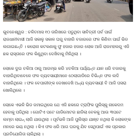
ଭୁବନେଶ୍ୱର : ଚଳିତମାସ ୧୦ ତାରିଖରେ ପଡୁଥିବା ସାବିତ୍ରୀ ପର୍ବ ପାଇଁ
ରାଜଧାନୀବାସୀ ଆଜି ସକାଳୁ ସକାଳ ଘରୁ ବାହାରି ବଜାରରେ ଫଳ କିଣିବା ପାଇଁ ଭିଡ
ଲଗାଇଛନ୍ତି । କରୋନା କଟକଣାକୁ ଫୁ ହଜାର ହଜାର ଲୋକ ଆଜି ରାଜମହଲରୁ ଏଜି
ଛକ ରାସ୍ତାରେ ଫଳ କିଣୁଥିବା ଦେଖିବାକୁ ମିଳିଥିଲା ।
ଲୋକେ ଦୁଇ ଚକିଆ ଠାରୁ ଆରମ୍ଭ କରି ୪ଚକିଆ ପର୍ଯ୍ୟନ୍ତ ଯାନ ଧରି ବଜାରକୁ
ବାହାରିଥିବାବେଳେ ଫଳ ବ୍ୟବସାୟୀମାନେ ଠେଲାଗାଡିରେ ବିଭିନ୍ନ ଫଳ ଲଦି
ବାହାରିଥିଲେ । ଫଳ ବେପାରୀଙ୍କ ଦେଖାଦେଖି ଅନ୍ୟ ବ୍ୟବସାୟୀ ବି ଆଜି ପସରା
ଖୋଲିଥିଲେ ।
ଲୋକେ ଏଭଳି ଭିଡ ଜମାଇଥିଲେ ଯେ ଏଜି ଛକରେ ଟ୍ରାଫିକ ପୁଲିସ୍‍କୁ ନାକେଦମ
ହେବାକୁ ପଡିଥିଲା । ଗୋଟିଏ ପଟେ ଗାଡିମୋଟର ଛାଡିଲା ବେଳକୁ ଆଉ ୩ପଟେ
ଲମ୍ବା ଲାଇନ୍‍ ଲାଗି ଯାଉଥିଲା । ପୂର୍ବଭଳି ଆଜି ପୁଲିସ୍‍ର ଯାଞ୍ଚ ନଥିଲା କି ଲୋକଙ୍କ
ମନରେ ଭୟ ନଥିଲା । କିଏ ଫଳ ଧରି ଆଗ ଘରକୁ ଯିବ ସେଥିପାଇଁ ଏକ ପ୍ରକାର
ପ୍ରତିଯୋଗିତା ଚାଲିଥିଲା ।