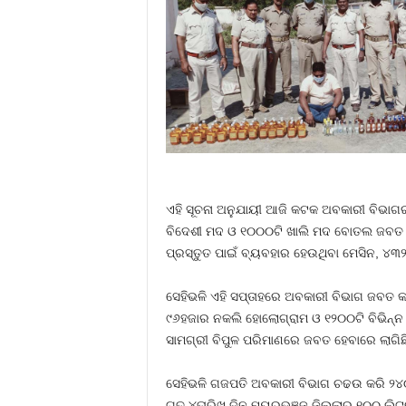
ଏହି ସୂଚନା ଅନୁଯାୟୀ ଆଜି କଟକ ଅବକାରୀ ବିଭାଗ
ବିଦେଶୀ ମଦ ଓ ୧୦୦୦ଟି ଖାଲି ମଦ ବୋତଲ ଜବତ କରିଛ
ପ୍ରସ୍ତୁତ ପାଇଁ ବ୍ୟବହାର ହେଉଥିବା ମେସିନ, ୪୩
ସେହିଭଳି ଏହି ସପ୍ତାହରେ ଅବକାରୀ ବିଭାଗ ଜବତ କ
୯୬ହଜାର ନକଲି ହୋଲୋଗ୍ରାମ ଓ ୧୨୦୦ଟି ବିଭିନ୍ନ
ସାମଗ୍ରୀ ବିପୁଳ ପରିମାଣରେ ଜବତ ହେବାରେ ଲାଗିଛି
ସେହିଭଳି ଗଜପତି ଅବକାରୀ ବିଭାଗ ଚଢଉ କରି ୨୪
ଗତ ୪ତାରିଖ ଦିନ ମୟୁରଭଞ୍ଜ ଜିଲ୍ଲାରୁ ୧୦୦ ଲି