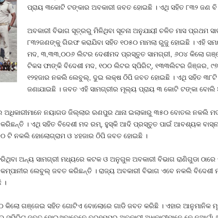
ପ୍ରାୟ ୩କୋଟି ଟଙ୍କାର ଅବକାରୀ ଜବତ ହୋଇଛି । ଏଥି ସହିତ ୮୩୨ ଜଣ ବି
ଅବକାରୀ ବିଭାଗ ସୂତ୍ରରୁ ମିଳିଥିବା ସୂଚନା ଅନୁଯାୟୀ ଚଳିତ ମାସ ପ୍ରଥମ
୮୩୨ଜଣଙ୍କୁ ଗିରଫ କରାଯିବା ସହିତ ୧୦୫୦ ମାମଲା ରୁଜୁ ହୋଇଛି । ଏହି ସ
ମଦ, ୩,୩୩,୦୦୬ ଲିଟର ଦେଶୀମଦ ପ୍ରସ୍ତୁତ ସାମଗ୍ରୀ, ୬୦୪ କିଲୋ ଗଞ
ଟିକସ ଫାଙ୍କି ବିଦେଶୀ ମଦ, ୧୦୦ ଲିଟର ସ୍ପିରିଟ୍‍, ୧୩୩ଲିଟର ଜିଞ୍ଜର, ୯
୧୨ହଜାର ନକଲି ଲେବୁଲ୍‍, ଦୁଇ ଲକ୍ଷ ଠିପି ଜବତ ହୋଇଛି । ଏଥି ସହିତ ୩୮ଟ
ଜଣାଯାଇଛି । ଜବତ ଏହି ସାମଗ୍ରୀର ମୂଲ୍ୟ ପ୍ରାୟ ୩ କୋଟି ଟଙ୍କା ବୋଲ
ର ଅଧିକାରୀମାନେ ନୟାଗଡ ଜିଲ୍ଲାର ରଣପୁର ଥାନା ଇଲାକାରୁ ୩୫୦ ବୋତଲ ନକଲି ମଦ 
ନ୍ତି । ଏଥି ସହିତ ବିଦେଶୀ ମଦ ରମ୍‍, ହୁସ୍କି ଆଦି ପ୍ରସ୍ତୁତ ପାଇଁ ଆବଶ୍ୟକ ବାସ୍ନ
୨୦ ଟି ନକଲି ହୋଲୋଗ୍ରାମ ଓ ୪ହଜାର ଠିପି ଜବତ ହୋଇଛି ।
ରିଥିବା ଅନ୍ୟ ସାମଗ୍ରୀ ମଧ୍ୟରେ କଟକ ଓ ଅନୁଗୁଳ ଅବକାରୀ ବିଭାଗ ରାଣିଗୁଡା ଠାରେ 
 କମ୍ପାନୀର ଲେବୁଲ୍‍ ଜବତ କରିଛନ୍ତି । ରାଜ୍ୟ ଅବକାରୀ ବିଭାଗ ଏବେ ନକଲି ବିଦେଶ
 ।
୦ କିଲୋ ଗଞ୍ଜେଇ ସହିତ ଗୋଟିଏ ବୋଲୋରେ ଗାଡି ଜବତ କରିଛି । ଏହାର ଆନୁମାନିକ ମ
ଟର ସ୍ପିରିଟ ଜବତ ହୋଇଥିବାବେଳେ ବ୍ରହ୍ମପୁର ଅବକାରୀ ଅଧିକାରୀମାନେ କେ.ନୂଆଗାଁ 