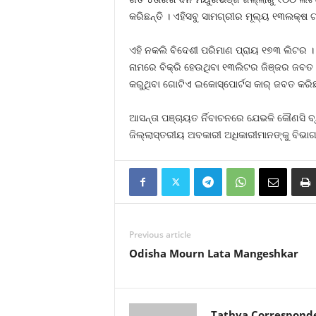
କରିଛନ୍ତି । ଏହିସବୁ ସାମଗ୍ରୀର ମୂଲ୍ୟ ୧୩ଲକ୍ଷ
ଏହି ନକଲି ବିଦେଶୀ ପରିମାଣ ପ୍ରାୟ ୧୭୩ ଲିଟର 
ନାମରେ ବିକ୍ରି ହେଉଥିବା ୧୩ଲିଟର ଜିଞ୍ଜର ଜବତ କ
କରୁଥିବା ଗୋଟିଏ ଇକୋସ୍ପୋର୍ଟସ କାର୍‍ ଜବତ କରିଛନ
ଆସନ୍ତା ପଞ୍ଚାୟତ ର୍ନିବାଚନରେ ଯେଭଳି କୌଣସି ବ
ଜିଲ୍ଲାସ୍ତରୀୟ ଅବକାରୀ ଅଧିକାରୀମାନଙ୍କୁ ବିଭାଗ 
Previous article
Odisha Mourn Lata Mangeshkar
Tathya Correspond