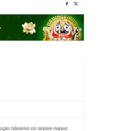
ଚଳାଇଥିବା ଅଭିଯାନରେ ଗତ ସପ୍ତାହକ ମଧ୍ୟରେ