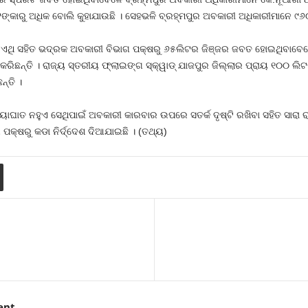
 ଟଙ୍କାରୁ ଅଧିକ ବୋଲି କୁହାଯାଉଛି । ସେହଭଳି ବ୍ରହ୍ମପୁର ଅବକାରୀ ଅଧିକାରୀମାନେ 
। ଏଥି ସହିତ ଭଦ୍ରକ ଅବକାରୀ ବିଭାଗ ପକ୍ଷରୁ ୬୫ଲିଟର ଜିଞ୍ଜର ଜବତ ହୋଇଥିବାବେଳେ
ରିଛନ୍ତି । ରାଜ୍ୟ ସ୍ତରୀୟ ଫ୍ଲାଇଙ୍ଗ ସ୍କ୍ୱାଡ୍‍ ଯାଜପୁର ଜିଲ୍ଲାର ପ୍ରାୟ ୧୦୦ 
୍ତି ।
୍ୟାଘାତ ନହୁଏ ସେଥିପାଇଁ ଅବକାରୀ କାରବାର ଉପରେ ସତର୍କ ଦୃଷ୍ଟି ରଖିବା ସହିତ ସା
ପକ୍ଷରୁ କଡା ନିର୍ଦ୍ଦେଶ ଦିଆଯାଇଛି । (ତଥ୍ୟ)
ent