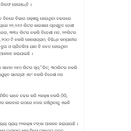
 ଗିରଫ ହୋଇଛନ୍ତି ।
 ସାତ ଦିନରେ ବିଭାଗ ପକ୍ଷରୁ ହୋଇଥିବା ଚଢଉରେ
ମୟରେ ୨୭,୨୬୬ ଲିଟର କାରଖାନା ପ୍ରସ୍ତୁତ ଦେଶୀ
୍ଜେଇ, ୩୩୪ ଲିଟର ନକଲି ବିଦେଶୀ ମଦ, ୨୭ଲିଟର
୭,୨୦୦ ଟି ନକଲି ହୋଲୋଗ୍ରାମ, ବିଭିନ୍ନ କମ୍ପାନୀର
ି ଦୁଇ ଓ ଚାରିଚକିଆ ଯାନ ବି ଜବତ ହୋଇଥିବା
ି ଆକଳନ କରାଯାଇଛି ।
ସମେତ ୧୫୦ ଲିଟର ସ୍ପ୍‍ିରିଟ୍‍, ୩୦ଲିଟର ନକଲି
ାଯୁକ୍ତ ସାମଗ୍ରୀ ଏବଂ ନକଲି ବିଦେଶୀ ମଦ
ମିଳିତ ଭାବେ ଚଢଉ କରି ୨ଲକ୍ଷ ନକଲି ଠିପି,
ୀ ମଦ କାରବାର ଉପରେ ନଜର ରଖିଥିବାରୁ ଏଭଳି
ୂଲ୍ୟ ପ୍ରାୟ ୧୨ଲକ୍ଷ ଟଙ୍କା ଆକଳନ କରାଯାଇଛି ।
ଥାନା ଇଲାକାରୁ ୨୭୨ କିଲୋ ଗଞ୍ଜେଇ ଜବତ