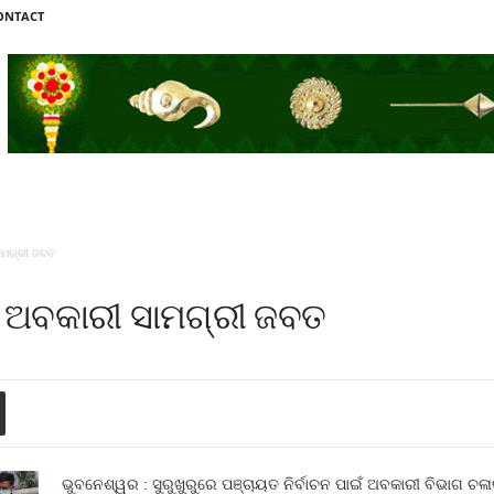
ONTACT
ାମଗ୍ରୀ ଜବତ
 ଅବକାରୀ ସାମଗ୍ରୀ ଜବତ
ଭୁବନେଶ୍ୱର : ସୁରୁଖୁରୁରେ ପଞ୍ଚାୟତ ନିର୍ବାଚନ ପାଇଁ ଅବକାରୀ ବିଭାଗ 