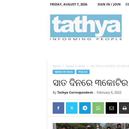
FRIDAY, AUGUST 7, 2026
SIGN IN / JOIN
C
T
a
t
h
y
a
Home
News in Odia
ସାତ ଦିନରେ ୩କୋଟିର ଅବକାରୀ ସ
NEWS IN ODIA
POLICE
ସାତ ଦିନରେ ୩କୋଟିର
By
Tathya Correspondent
-
February 6, 2022