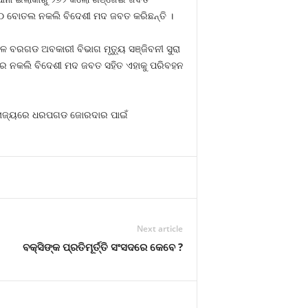
୯୬୦ ବୋତଲ ନକଲି ବିଦେଶୀ ମଦ ଜବତ କରିଛନ୍ତି ।
 ବରଗଡ ଅବକାରୀ ବିଭାଗ ମୃତ୍ୟୁ ସଞ୍ଜିବନୀ ସୁରା
ଲିଟର ନକଲି ବିଦେଶୀ ମଦ ଜବତ ସହିତ ଏହାକୁ ପରିବହନ
ରା ରାଜ୍ୟରେ ଧରପଗଡ ଜୋରଦାର ପାଇଁ
Next article
ବକ୍ସିଙ୍କ ପ୍ରତିମୂର୍ତ୍ତି ସଂସଦରେ କେବେ ?