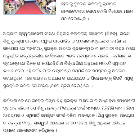
ହେବାରୁ ଦୁରେଇ ରଖିବାକୁ ବ୍ଯାପକ
ଜନସଚେତନତା ଲୋଡା ବୋଲି ବିଶେଷଜ୍ଞ ମାନେ
ମତ ଦେଇଛନ୍ତି ।
ଅଗ୍ରଣୀ ସ୍ୱେଚ୍ଛାସେବୀ ସଂସ୍ଥା ପିପୁଲସ୍‍ କଲଚରାଲ୍‍ ସେଣ୍ଟର (ପିକକ୍‍), ରାଜ୍ଯ
ଶିଶୁ ସୁରକ୍ଷା ଆୟୋଗ ଦ୍ୱାରା ଆୟୋଜିତ ଓ ଫ୍ଲୋରାଲଦ୍ରାଲୋସା ବାର୍ଣ୍ଣ ର
ସହଯୋଗ ରେ ଅନଲାଇନ୍‍ ସୁରକ୍ଷା ଉପରେ ଭୁବନେଶ୍ୱର ର ରୋଟାରୀ ଭବନ ଠାରେ
ଅନୁଷ୍ଠିତ ରାଜ୍ଯସ୍ତରୀୟ କର୍ମଶାଳାରେ ଏଭଳି ମତପ୍ରକାଶ ପାଇଛି । କର୍ମଶାଳା ର
ପ୍ରାରମ୍ଭରେ ପିକକ୍‍ ର କାର୍ଯ୍ଯନିର୍ବାହୀ ନିର୍ଦ୍ଦେଶିକା ଅନୁରଧା ମହାନ୍ତି ସ୍ୱାଗତ
ଭାଷଣ ଦେଇ ଏହି କର୍ମଶାଳା ର ଉଦ୍ଦେଶ୍ଯ ସମ୍ପର୍କ ରେ ସମସ୍ତଙ୍କୁ ଅବଗତ
କରାଇଥିଲେ । ସେ ସାଇବର ଅପରାଧ ର ଭୟାଭୟତା ଓ ପିଲାମାନଙ୍କୁ କିପରି ଏଥିରୁ
ସୁରକ୍ଷିତ ରଖିବା ସେ ସଂକ୍ରାନ୍ତରେ ସୂଚନା ଦେଇଥିଲେ ।
କର୍ମଶାଳା ରେ ଯୋଗଦେଇ ରାଜ୍ଯ ଶିଶୁ ସୁରକ୍ଷା ଆୟୋଗ ର ଅଧ୍ଯକ୍ଷା ସଂଧ୍ଯାବତୀ
ପ୍ରଧାନ କହିଲେ ଯେ ଶିଶୁ ମାନଙ୍କ ନିରାପତ୍ତା ପାଇଁ ସମସ୍ତେ ମିଳିମିଶି କାମ କରିବା
ଆବଶ୍ଯକ ଓ ଏଥିପାଇଁ ସମସ୍ତେ ସତର୍କ ରହିବା ଆବଶ୍ଯକ। ଶିଶୁ ସୁରକ୍ଷା ଆୟୋଗ
ର ସଦସ୍ଯା ଦିବ୍ଯା ଶାଶ୍ୱତୀ ଆୟୋଗ ର ୪୦ ଦିନିଆ ଶିଶୁ ଅଧିକାର ଅଭିଯାନ
ଉପରେ ଆଲୋକପାତ କରିଥିଲେ ।