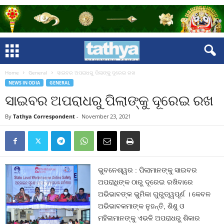
Home
General
ସାଇବର ଅପରାଧରୁ ପିଲାଙ୍କୁ ଦୂରେଇ ରଖ
NEWS IN ODIA
GENERAL
ସାଇବର ଅପରାଧରୁ ପିଲାଙ୍କୁ ଦୂରେଇ ରଖ
By
Tathya Correspondent
-
November 23, 2021
ଭୁବନେଶ୍ୱର : ପିଲାମାନଙ୍କୁ ସାଇବର
ଅପରାଧିଙ୍କ ଠାରୁ ଦୂରେଇ ରଖିବାରେ
ଅଭିଭାବଙ୍କ ଭୁମିକା ଗୁରୁତ୍ୱପୂର୍ଣ । କେବଳ
ଅଭିଭାବକମାଙ୍କ ନୁହନ୍ତି, ଶିଶୁ ଓ
ମହିଳାମାନଙ୍କୁ ଏଭଳି ଅପରାଧରୁ ଶିକାର