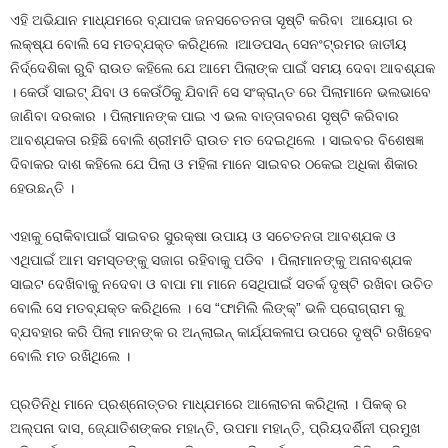
ଏହି ଅଭିଯାନ ମାଧ୍ଯମରେ ବ୍ଯାପକ ଜନସଚେତନତା ସୃଷ୍ଟି କରିବା ଆୟୋଗ ର
ଲକ୍ଷ୍ଯ ବୋଲି ସେ ମତବ୍ଯକ୍ତ କରିଥିଲେ ।ଆଡପସନ୍‍ ସେନଂଟ୍ରମର ଜାତୀୟ
ନିର୍ଦ୍ଦେଶିକା ରୁବି ରାଉତ କହିଲେ ଯେ ଆମେ ପିଲାଙ୍କ ପାଇଁ ସମୟ ଦେବା ଆବଶ୍ଯକ
। କେଉଁ ସାଇଟ୍‍ ଯିବା ଓ କେଉଁଠିକୁ ଯିବାନି ସେ ସଂକ୍ରାନ୍ତ ରେ ପିଲାମାନେ ଭଲଭାବେ
ଜାଣିବା ଦରକାର । ପିଲାମାନଙ୍କ ପାଇ ଏ ଭଲ ବାତ୍ତାବରଣ ସୃଷ୍ଟି କରିବାର
ଆବଶ୍ଯକତା ରହିଛି ବୋଲି ଶ୍ରୀମତି ରାଉତ ମତ ଦେଇଥିଲେ । ସାଇବର ବିଶେଷଜ୍ଞ
ଦିବାକର ଦାଶ କହିଲେ ଯେ ପିଲା ଓ ମହିଳା ମାନେ ସାଇବର ଠକେଇ ଅଧିକା ଶିକାର
ହେଉଛନ୍ତି ।
ଏହାକୁ ରୋକିବାପାଇଁ ସାଇବର ସୁରକ୍ଷା ଉପାୟ ଓ ସଚେତନତା ଆବଶ୍ଯକ ଓ
ଏଥିପାଇଁ ଆମ ସମସ୍ତଙ୍କୁ ସଜାଗ ରହିବାକୁ ପଡିବ । ପିଲାମାନଙ୍କୁ ଅନାବଶ୍ଯକ
ସାଇଟ ଦେଖିବାକୁ ନଦେବା ଓ ବାପା ମା ମାନେ ସେଥିପାଇଁ ସତର୍କ ଦୃଷ୍ଟି ରଖିବା ଉଚିତ
ବୋଲି ସେ ମତବ୍ଯକ୍ତ କରିଥିଲେ । ସେ “ଫାମିଲି ଲିଙ୍କ୍‍” ଭଳି ପ୍ରୋଗ୍ରାମ କୁ
ବ୍ଯବହାର କରି ପିଲା ମାନଙ୍କ ର ଅନ୍‍ଲାଇନ୍‍ କାର୍ଯ୍ଯକଳାପ ଉପରେ ଦୃଷ୍ଟି ରଖିହେବ
ବୋଲି ମତ ରଖିଥିଲେ ।
ପ୍ରତିନିଧି ମାନେ ପ୍ରଶ୍ନୋତ୍ତର ମାଧ୍ଯମରେ ଆଲୋଚନା କରିଥିଲା । ପିକକ୍‍ ର
ଅଲ୍ପନା ଦାସ, ଜ୍ଯୋତିଶଙ୍କର ମହାନ୍ତି, ଉପମା ମହାନ୍ତି, ପ୍ରିୟଦର୍ଶିନୀ ପ୍ରମୁଖ