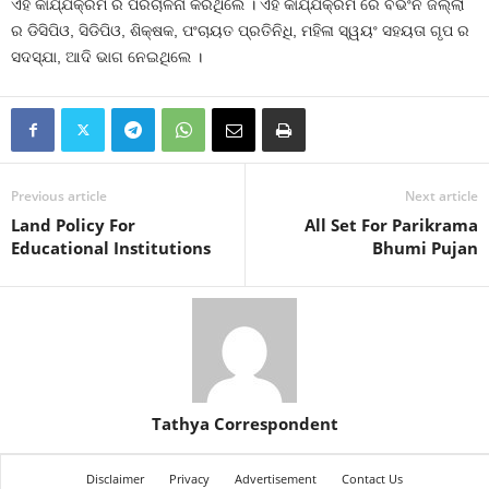
ଏହି କାର୍ଯ୍ଯକ୍ରମ ର ପରିଚାଳନା କରିଥିଲେ । ଏହି କାର୍ଯ୍ଯକ୍ରମ ରେ ବିଭିଂନ ଜିଲ୍ଲା
ର ଡିସିପିଓ, ସିଡିପିଓ, ଶିକ୍ଷକ, ପଂଚାୟତ ପ୍ରତିନିଧି, ମହିଳା ସ୍ୱୟଂ ସହୟତା ଗୃପ ର
ସଦସ୍ଯା, ଆଦି ଭାଗ ନେଇଥିଲେ ।
Previous article
Next article
Land Policy For
All Set For Parikrama
Educational Institutions
Bhumi Pujan
Tathya Correspondent
Disclaimer
Privacy
Advertisement
Contact Us