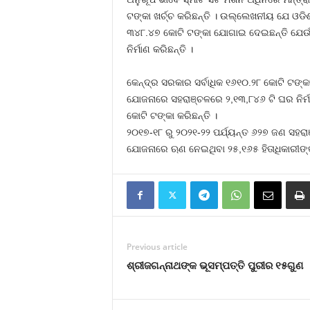
ଟଙ୍କା ଖର୍ଚ୍ଚ କରିଛନ୍ତି । ଉଲ୍ଲେଖନୀୟ ଯେ ଓଡି
୩୪୮.୪୭ କୋଟି ଟଙ୍କା ଯୋଗାଇ ଦେଇଛନ୍ତି ଯେଉଁଥ
ନିର୍ମାଣ କରିଛନ୍ତି ।
କେନ୍ଦ୍ର ସରକାର ସର୍ବାଧିକ ୧୬୧୦.୨୮ କୋଟି ଟଙ୍କା
ଯୋଜନାରେ ସହରାଞ୍ଚଳରେ ୨,୧୩,୮୪୬ ଟି ଘର ନିର୍ମ
କୋଟି ଟଙ୍କା କରିଛନ୍ତି ।
୨୦୧୭-୧୮ ରୁ ୨୦୨୧-୨୨ ପର୍ଯ୍ୟନ୍ତ ୬୨୭ ଜଣ ସହରାଞ
ଯୋଜନାରେ ଋଣ ନେଇଥିବା ୨୫,୧୬୫ ହିତାଧିକାରୀଙ୍କ 
Previous article
ଶ୍ରୀଜଗନ୍ନାଥଙ୍କ ଭୂସମ୍ପତ୍ତି ପୁରୀର ୧୫ଗୁଣ