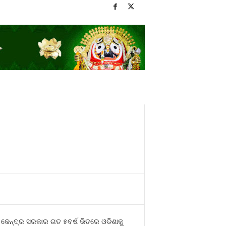
 କେନ୍ଦ୍ର ସରକାର ଗତ ୫ବର୍ଷ ଭିତରେ ଓଡିଶାକୁ