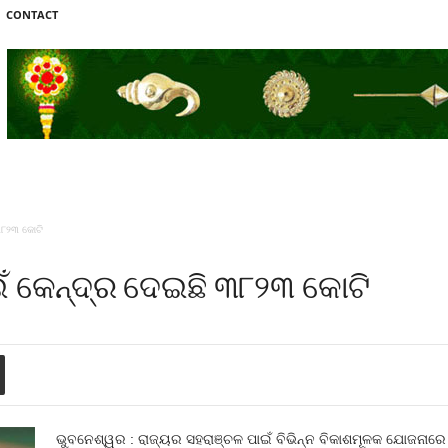
CONTACT
୩୮୨୩ କୋଟି
ଇଁ କେନ୍ଦ୍ର ଦେଇଛି ୩୮୨୩ କୋଟି
ଭୁବନେଶ୍ୱର : ରାଜ୍ୟର ସହରାଞ୍ଚଳ ପାଇଁ ବିଭିନ୍ନ ବିକାଶମୂଳକ ଯୋଜନାରେ