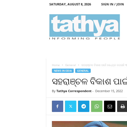
SATURDAY, AUGUST 8, 2026
SIGN IN / JOIN
T
a
t
h
y
a
Home
General
ସହରାଞ୍ଚଳ ବିକାଶ ପାଇଁ କେନ୍ଦ୍ର ଦେଇଛି 
NEWS IN ODIA
GENERAL
ସହରାଞ୍ଚଳ ବିକାଶ ପା
By
Tathya Correspondent
-
December 15, 2022