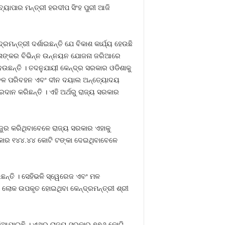
୍ୟାପାର ମନ୍ତ୍ରୀ ହରଦୀପ ସିଂହ ପୁରୀ ଆଜି
ମନ୍ତ୍ରୀ ଦର୍ଶାଇଛନ୍ତି ଯେ ବିକାଶ କାର୍ଯ୍ୟ ହେଉଛି
ଗ ତାଙ୍କର ବିଭିନ୍ନ ଉନ୍ନୟନ ଯୋଜନା ଜରିଆରେ
ଛନ୍ତି । ତଦନୁଯାୟୀ କେନ୍ଦ୍ର ସରକାର ଓଡିଶାକୁ
ାଞ୍ଚଳ ପରିବହନ ଏବଂ ଦୀନ ଦୟାଲ ଅନ୍ତ୍ୟୋଦୟ
ାନ କରିଛନ୍ତି । ଏହି ଅର୍ଥରୁ ରାଜ୍ୟ ସରକାର
ୁର କରିଥିବାବେଳେ ରାଜ୍ୟ ସରକାର ଏହାକୁ
ସରକାର ୧୪୪.୪୪ କୋଟି ଟଙ୍କା ଦେଇଥିବାବେଳେ
ନ୍ତି । ସେହିଭଳି ସ୍ୱେରେଜ ଏବଂ ମଳ
ଷ ଲୋକ ଉପକୃତ ହୋଇଥିବା କେନ୍ଦ୍ରମନ୍ତ୍ରୀ ଶ୍ରୀ
 ଦିଆଯାଇଛି । ଏଥିରୁ ରାଜ୍ୟ ସରକାର ୭୭୬ କୋଟି