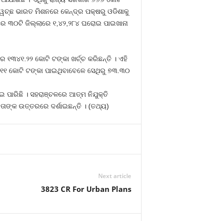
ସ୍ୱଚ୍ଛ ଭାରତ ମିଶନରେ କେନ୍ଦ୍ର ପକ୍ଷରୁ ଓଡିଶାକୁ
ରେ ୩୦ଟି ଜିଲ୍ଲାରେ ୧,୪୨,୨୮୪ ଘରୋଇ ପାଇଖାନା
୧୩୪୧.୨୨ କୋଟି ଟଙ୍କା ଖର୍ଚ୍ଚ କରିଛନ୍ତି । ଏହି
.୧୧ କୋଟି ଟଙ୍କା ପାଇଥିବାବେଳେ ସେଥିରୁ ୭୩.୩୦
 ପାରିଛି । ସହରାଞ୍ଚଳରେ ଆତ୍ମ ନିଯୁକ୍ତି
ତାଙ୍କ ଉତ୍ତରରେ ଦର୍ଶାଇଛନ୍ତି । (ତଥ୍ୟ)
Next article
3823 CR For Urban Plans