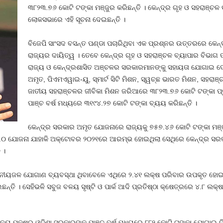
୩୮୨୩.୭୬ କୋଟି ଟଙ୍କା ମଞ୍ଜୁର କରିଛନ୍ତି । କେନ୍ଦ୍ର ଗୃହ ଓ ସହରାଞ୍ଚଳ ବ
ଲୋକସଭାରେ ଏହି ସୂଚନା ଦେଇଛନ୍ତି ।
ବିଜେପି ସାଂସଦ ବସନ୍ତ ପଣ୍ଡା ପଚାରିଥିବା ଏକ ପ୍ରଶ୍ନର ଉତ୍ତରରେ କେନ୍ଦ୍ର
ରାଜ୍ୟର ଦାୟିତ୍ୱ । ତେବେ କେନ୍ଦ୍ର ଗୃହ ଓ ସହରାଞ୍ଚଳ ବ୍ୟାପାର ବିଭା
ରାଜ୍ୟ ଓ କେନ୍ଦ୍ରଶାସିତ ଅଞ୍ଚଳର ସରକାରମାନଙ୍କୁ ସହାୟତା ଯୋଗାଇ ଦେଉ
ଅମୃତ, ପିଏମଏୱାଇ-ୟୁ, ସ୍ମାର୍ଟ ସିଟି ମିଶନ, ସ୍ୱଚ୍ଛ ଭାରତ ମିଶନ, ସହର
ଜାତୀୟ ସହରାଞ୍ଚଳର ଜୀବିକା ମିଶନ ଜରିଆରେ ୩୮୨୩.୭୬ କୋଟି ଟଙ୍କା ପ୍ରଦ
ପାଞ୍ଚ ବର୍ଷ ମଧ୍ୟରେ ୩୧୯୪.୨୭ କୋଟି ଟଙ୍କା ବ୍ୟୟ କରିଛନ୍ତି ।
କେନ୍ଦ୍ର ସରକାର ଅମୃତ ଯୋଜନାରେ ରାଜ୍ୟକୁ ୭୫୭.୪୬ କୋଟି ଟଙ୍କା ମଞ୍ଜ
ଅମୃତ ୨.୦ ଯୋଜନା ଯାହାକି ଅକ୍ଟୋବର ୨୦୨୧ରେ ଆରମ୍ଭ ହୋଇଥିଲା ସେଥିରେ କେନ୍ଦ୍ର 
 ।
ପାନୀୟଜଳ ଯୋଗାଣ ବ୍ୟବସ୍ଥା ଥିବାବେଳେ ଏଥିରେ ୨.୪୧ ଲକ୍ଷ ପରିବାର ଉପକୃତ ହୋଇଛ
ତି । ସେହିଭଳି ସବୁଜ ବଳୟ ସୃଷ୍ଟି ଓ ପାର୍କ ଆଦି ପ୍ରତିଷ୍ଠା କ୍ଷେତ୍ରରେ ୪.୮ ଲକ୍
ତ୍ରାଳୟ ପକ୍ଷରୁ ଓଡିଶା ସରକାରଙ୍କୁ ପାଞ୍ଚ ବର୍ଷ ମଧ୍ୟରେ ୮୮୨ କୋଟି ଟଙ୍କା ଯୋଗାଇ