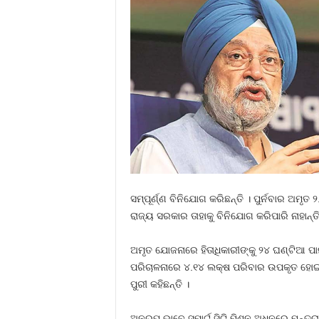
ସମ୍ପୂର୍ଣ୍ଣ ବିନିଯୋଗ କରିଛନ୍ତି । ପୁର୍ନବାର 
ରାଜ୍ୟ ସରକାର ତାହାକୁ ବିନିଯୋଗ କରିପାରି ନାହାନ୍ତି
ଅମୃତ ଯୋଜନାରେ ହିତାଧିକାରୀଙ୍କୁ ୨୪ ଘଣ୍ଟିଆ 
ପରିଚାଳନାରେ ୪.୧୪ ଲକ୍ଷ ପରିବାର ଉପକୃତ ହୋଇଛନ୍
ପୁରୀ କହିଛନ୍ତି ।
ଅନୁରୂପ ଭାବେ ସ୍ମାର୍ଟ ସିଟି ମିଶନ ଅଧିନରେ ମନ୍