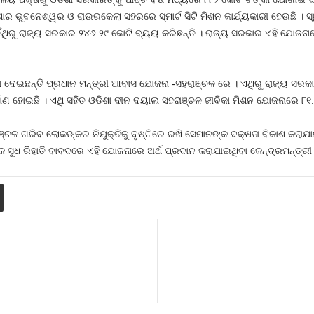
ଶାର ଭୁବନେଶ୍ୱର ଓ ରାଉରକେଲା ସହରରେ ସ୍ମାର୍ଟ ସିଟି ମିଶନ କାର୍ଯ୍ୟକାରୀ ହେଉଛି । 
ିରୁ ରାଜ୍ୟ ସରକାର ୨୪୬.୨୯ କୋଟି ବ୍ୟୟ କରିଛନ୍ତି । ରାଜ୍ୟ ସରକାର ଏହି ଯୋଜନା
 ଦେଇଛନ୍ତି ପ୍ରଧାନ ମନ୍ତ୍ରୀ ଆବାସ ଯୋଜନା -ସହରାଞ୍ଚଳ ରେ । ଏଥିରୁ ରାଜ୍ୟ ସରକାର 
ାଣ ହୋଇଛି । ଏଥି ସହିତ ଓଡିଶା ଦୀନ ଦୟାଲ ସହରାଞ୍ଚଳ ଜୀବିକା ମିଶନ ଯୋଜନାରେ ୮୧
୍ଚଳ ଗରିବ ଲୋକଙ୍କର ନିଯୁକ୍ତିକୁ ଦୃଷ୍ଟିରେ ରଖି ସେମାନଙ୍କ ଦକ୍ଷତା ବିକାଶ କରାଯାଇ
ସୁଧ ରିହାତି ବାବଦରେ ଏହି ଯୋଜନାରେ ଅର୍ଥ ପ୍ରଦାନ କରାଯାଇଥିବା କେନ୍ଦ୍ରମନ୍ତ୍ରୀ 