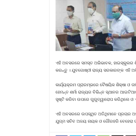
ଏହି ଅବସରରେ ସମସ୍ତ ଅଭିଭାବକ, ହାଇସ୍କୁଲର ଶିକ୍ଷ
କରନ୍ତୁ । ଯୁବଗୋଷ୍ଠୀ ରାଜ୍ୟ ସରକାରଙ୍କ ଏହି ଅ
କାର୍ଯ୍ୟକ୍ରମ ପ୍ରାରମ୍ଭରେ ବୈଷୟିକ ଶିକ୍ଷା ଓ ତା
ହେମନ୍ତ ଶର୍ମା ରାଜ୍ୟର ବିଭିନ୍ନ ସ୍ଥାନର ଆଇଟି
ସୃଷ୍ଟି କରିବା ଉପରେ ଗୁରୁତ୍ୱାରୋପ କରିଥିଲେ ଓ 
ଏହି ଅବସରରେ ଉପସ୍ଥିତ ଅତିଥିମାନେ ପ୍ରଚାର ଅଭିଯ
ଯୁଗ୍ମ ସଚିବ ଅଜୟ ନାୟକ ଓ ଗୌରହରି ବେହେରା ପ୍