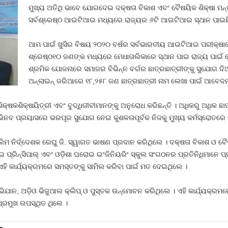
ମୁଖ୍ୟ ଅତିଥି ଭାବେ ଯୋଗଦେଇ ଦକ୍ଷତା ବିକାଶ ଏବଂ ବୈଷୟିକ ଶିକ୍ଷା ମନ
ସର୍ବଶ୍ରେଷ୍ଠ ଆଇଟିଆଇ ମଧ୍ୟରେ ରାଜ୍ୟର ୬ଟି ଆଇଟିଆଇ ସ୍ଥାନ ପାଇଛି
ଆମ ପାଇଁ ଖୁସିର ବିଷୟ ୨୦୨୦ ବର୍ଷର ସର୍ବଭାରତୀୟ ଆଇଟିଆଇ ପରୀକ୍ଷାର
ଶ୍ରେଷ୍ଠ୧୦ ଜଣଙ୍କ ମଧ୍ୟରେ ମେଧାତାଲିକାରେ ସ୍ଥାନ ପାଇ ରାଜ୍ୟ ପାଇଁ ଗୌ
ଶ୍ରମିକ ଯୋଜନାରେ ସମାଜର ବିଭିନ୍ନ ବର୍ଗର ଛାତ୍ରଛାତ୍ରୀଙ୍କୁ ସୁଯୋଗ ଦିଆ
ଅନ୍‌ଲାଇନ୍‌ ଜରିଆରେ ୧୮,୨୫୮ ଜଣ ଛାତ୍ରଛାତ୍ରୀ ନାମ ଲେଖା ପାଇଁ ଆବେଦନ
କଶିକ୍ଷୟିତ୍ରୀ ଏବଂ ବୁଦ୍ଧିଜୀବୀମାନଙ୍କୁ ଅନୁରୋଧ କରିଛନ୍ତି । ଅଧିକରୁ ଅଧିକ ଛାତ୍ର
ଭିନବ ପ୍ରୟାସରେ ଭରପୂର ସୁଯୋଗ ନେଇ କୁଶଳତାପୂର୍ବକ ନିଜକୁ ମୁଖ୍ୟ କର୍ମସ୍ରୋତରେ ସ
ଲିମ ନିର୍ଦ୍ଦେଶକ ରେଘୁ ଜି. ସ୍ୱାଗତ ଭାଷଣ ପ୍ରଦାନ କରିଥିଲେ । ଦକ୍ଷତା ବିକାଶ ଓ ବ
ଆଇ ପ୍ରିନ୍‌ସିପାଲ୍‌ ଏବଂ ଓଡ଼ିଶା ଘରୋଇ ଇଂଜିନିୟରିଂ ସ୍କୁଲ ସଂଗଠନର ପ୍ରତିନିଧିମା
ଏହି କାର୍ଯ୍ୟକ୍ରମରେ ସମସ୍ତଙ୍କୁ ସାମିଲ କରିବା ପାଇଁ ମତ ଦେଇଥିଲେ ।
ାନ, ଅଡ଼ିଓ ଭିଜୁଆଲ କ୍ଲିପ୍‌ ଓ ପୁସ୍ତକ ଉନ୍ମୋଚନ କରିଥିଲେ । ଏହି କାର୍ଯ୍ୟକ୍ରମରେ 
ରମୁଖ ଉପସ୍ଥିତ ଥିଲେ ।