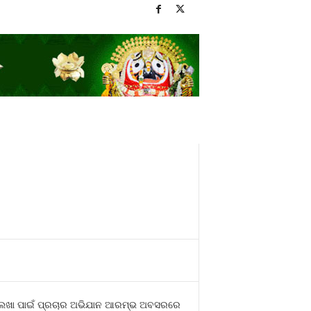
ାମଲେଖା ପାଇଁ ପ୍ରଚାର ଅଭିଯାନ ଆରମ୍ଭ ଅବସରରେ