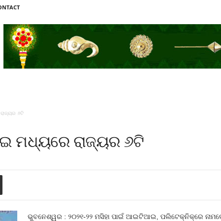
ONTACT
ରାଜ୍ୟର ୬ଟି
ଇ ମଧ୍ୟରେ ରାଜ୍ୟର ୬ଟି
ଭୁବନେଶ୍ୱର : ୨୦୨୧-୨୨ ମସିହା ପାଇଁ ଆଇଟିଆଇ, ପଲିଟେକ୍‌ନିକ୍‌ରେ ନ