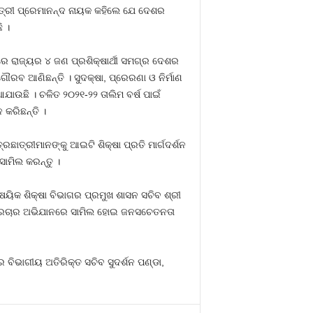
୍ତ୍ରୀ ପ୍ରେମାନନ୍ଦ ନାୟକ କହିଲେ ଯେ ଦେଶର
 ।
େ ରାଜ୍ୟର ୪ ଜଣ ପ୍ରଶିକ୍ଷାର୍ଥୀ ସମଗ୍ର ଦେଶର
ରବ ଆଣିଛନ୍ତି । ସୁଦକ୍ଷା, ପ୍ରେରଣା ଓ ନିର୍ମାଣ
ଯାଉଛି । ଚଳିତ ୨୦୨୧-୨୨ ତାଲିମ ବର୍ଷ ପାଇଁ
 କରିଛନ୍ତି ।
ଛାତ୍ରୀମାନଙ୍କୁ ଆଇଟି ଶିକ୍ଷା ପ୍ରତି ମାର୍ଗଦର୍ଶନ
ାମିଲ କରନ୍ତୁ ।
ୈଷୟିକ ଶିକ୍ଷା ବିଭାଗର ପ୍ରମୁଖ ଶାସନ ସଚିବ ଶ୍ରୀ
ନେ ପ୍ରଚାର ଅଭିଯାନରେ ସାମିଲ ହୋଇ ଜନସଚେତନତା
ବିଭାଗୀୟ ଅତିରିକ୍ତ ସଚିବ ସୁଦର୍ଶନ ପଣ୍ଡା,