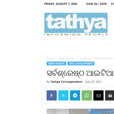
FRIDAY, AUGUST 7, 2026
SIGN IN / JOIN
C
T
a
t
h
y
a
Home
News in Odia
ସର୍ବଶ୍ରେଷ୍ଠ ଆଇଟିଆଇ ମଧ୍ୟରେ 
NEWS IN ODIA
SKILL DEVELOPMENT
ସର୍ବଶ୍ରେଷ୍ଠ ଆଇଟିଆ
By
Tathya Correspondent
-
July 26, 2021