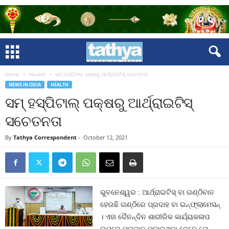
Home
Health
ସମ୍ ହସ୍ପିଟାଲ୍ ପକ୍ଷରୁ ଆର୍ଥ୍ରାଇଟିସ୍ ସଚେତନତା
NEWS IN ODIA
HEALTH
ସମ୍ ହସ୍ପିଟାଲ୍ ପକ୍ଷରୁ ଆର୍ଥ୍ରାଇଟିସ୍
ସଚେତନତା
By
Tathya Correspondent
-
October 12, 2021
ଭୁବନେଶ୍ୱର : ଆର୍ଥ୍ରାଇଟିସ୍ ବା ଗଣ୍ଠିବାତ
ହେଉଛି ଗଣ୍ଠିରେ ପ୍ରଦାହ ବା ଇନ୍‌ଫ୍ଲାମେସନ୍
। ଏହା ଦୈନନ୍ଦିନ ଶାରୀରିକ କାର୍ଯ୍ୟକଳାପ