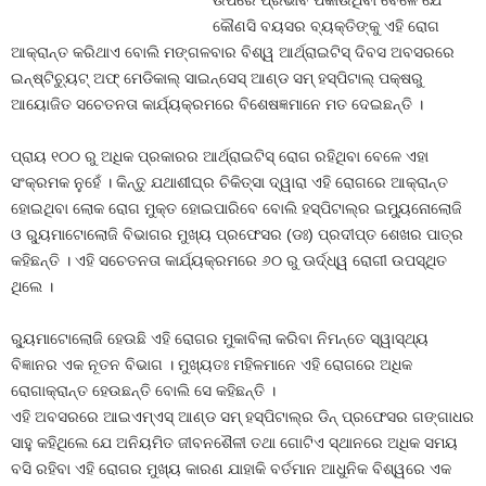
ଉପରେ ପ୍ରଭାବ ପକାଉଥିବା ବେଳେ ଯେ
କୌଣସି ବୟସର ବ୍ୟକ୍ତିଙ୍କୁ ଏହି ରୋଗ
ଆକ୍ରାନ୍ତ କରିଥାଏ ବୋଲି ମଙ୍ଗଳବାର ବିଶ୍ୱ ଆର୍ଥ୍ରାଇଟିସ୍ ଦିବସ ଅବସରରେ
ଇନ୍‌ଷ୍ଟିଚ୍ୟୁଟ୍ ଅଫ୍ ମେଡିକାଲ୍ ସାଇନ୍‌ସେସ୍ ଆଣ୍ଡ ସମ୍ ହସ୍ପିଟାଲ୍ ପକ୍ଷରୁ
ଆୟୋଜିତ ସଚେତନତା କାର୍ଯ୍ୟକ୍ରମରେ ବିଶେଷଜ୍ଞମାନେ ମତ ଦେଇଛନ୍ତି ।
ପ୍ରାୟ ୧୦୦ ରୁ ଅଧିକ ପ୍ରକାରର ଆର୍ଥ୍ରାଇଟିସ୍ ରୋଗ ରହିଥିବା ବେଳେ ଏହା
ସଂକ୍ରମକ ନୁହେଁ । କିନ୍ତୁ ଯଥାଶୀଘ୍ର ଚିକିତ୍ସା ଦ୍ୱାରା ଏହି ରୋଗରେ ଆକ୍ରାନ୍ତ
ହୋଇଥିବା ଲୋକ ରୋଗ ମୁକ୍ତ ହୋଇପାରିବେ ବୋଲି ହସ୍ପିଟାଲ୍‌ର ଇମ୍ୟୁନୋଲୋଜି
ଓ ର‌୍ୟୁମାଟୋଲୋଜି ବିଭାଗର ମୁଖ୍ୟ ପ୍ରଫେସର (ଡଃ) ପ୍ରଦୀପ୍ତ ଶେଖର ପାତ୍ର
କହିଛନ୍ତି । ଏହି ସଚେତନତା କାର୍ଯ୍ୟକ୍ରମରେ ୬୦ ରୁ ଊର୍ଦ୍ଧ୍ୱ ରୋଗୀ ଉପସ୍ଥିତ
ଥିଲେ ।
ର‌୍ୟୁମାଟୋଲୋଜି ହେଉଛି ଏହି ରୋଗର ମୁକାବିଲା କରିବା ନିମନ୍ତେ ସ୍ୱାସ୍ଥ୍ୟ
ବିଜ୍ଞାନର ଏକ ନୂତନ ବିଭାଗ । ମୁଖ୍ୟତଃ ମହିଳମାନେ ଏହି ରୋଗରେ ଅଧିକ
ରୋଗାକ୍ରାନ୍ତ ହେଉଛନ୍ତି ବୋଲି ସେ କହିଛନ୍ତି ।
ଏହି ଅବସରରେ ଆଇଏମ୍‌ଏସ୍ ଆଣ୍ଡ ସମ୍ ହସ୍ପିଟାଲ୍‌ର ଡିନ୍ ପ୍ରଫେସର ଗଙ୍ଗାଧର
ସାହୁ କହିଥିଲେ ଯେ ଅନିୟମିତ ଜୀବନଶୈଳୀ ତଥା ଗୋଟିଏ ସ୍ଥାନରେ ଅଧିକ ସମୟ
ବସି ରହିବା ଏହି ରୋଗର ମୁଖ୍ୟ କାରଣ ଯାହାକି ବର୍ତମାନ ଆଧୁନିକ ବିଶ୍ୱରେ ଏକ