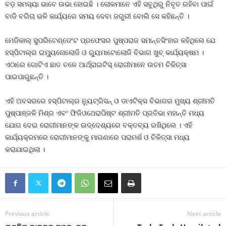
ବଡ଼ ସମସ୍ୟା ଭାବେ ଉଭା ହୋଇଛି । ଲୋକମାନେ ଏହି ସବୁଥିରୁ ନିବୃତ ରହିବା ପାଇଁ
ବାଡି ବଗିଚା ଭଳି କାର୍ଯ୍ୟରେ ସମୟ ଦେବା ଜରୁରୀ ବୋଲି ସେ କହିଛନ୍ତି ।
ମେଡିକାଲ୍ ସୁପରିଟେଣ୍ଡେଂଟ ପ୍ରଫେସର ପୁଷ୍ପରାଜ ସମାନ୍ତସିଂହାର କହିଥିଲେ ଯେ
ହସ୍ପିଟାଲ୍‌ର ଇମ୍ୟୁନୋଲୋଜି ଓ ର‌୍ୟୁମାଟୋଲୋଜି ବିଭାଗ ଖୁବ୍ କାର୍ଯ୍ୟକ୍ଷମ ।
ଏଠାରେ ଗୋଟିଏ ଛାତ ତଳେ ଆର୍ଥ୍ରାଇଟିସ୍ ରୋଗୀମାନେ ଉତମ ଚିକିତ୍ସା
ପାଇପାରୁଛନ୍ତି ।
ଏହି ଅବସରରେ ହସ୍ପିଟାଲ୍‌ର ନ୍ୟୁଟ୍ରିସନ୍ ଓ ଡାଏଟିକ୍‌ସ ବିଭାଗର ମୁଖ୍ୟ ଶ୍ରୀମତି
ପୁଷ୍ପାଞ୍ଜଳି ମିଶ୍ର ଏବଂ ଫିଜିଓଥେରାପିଷ୍ଟ ଶ୍ରୀମତି ପ୍ରତିଭା ମହାନ୍ତି ମଧ୍ୟ
ଯୋଗ ଦେଇ ରୋଗୀମାନଙ୍କ ଉଦ୍ଦେଶ୍ୟରେ ବକ୍ତବ୍ୟ ରଖିଥିଲେ । ଏହି
କାର୍ଯ୍ୟକ୍ରମରେ ରୋଗୀମାନଙ୍କୁ ମାଗଣାରେ ପରାମର୍ଶ ଓ ଚିକିତ୍ସା ମଧ୍ୟ
କରାଯାଇଥିଲା ।
Previous article
Next article