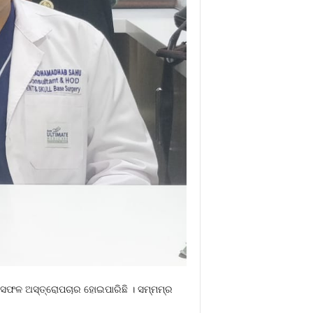
ସଫଳ ଅସ୍ତ୍ରୋପଚାର ହୋଇପାରିଛି । ସମ୍ମମ୍‌ର