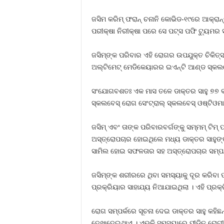
ଜସିମ କରିମ୍ ଫରାନ୍ ଚନାନି କୋଭିଡ-୧୯ରେ ଆକ୍ରାନ
ପରୀକ୍ଷା ନିରୀକ୍ଷା ପରେ ସେ ପଟ୍ସ ପଫି ଟ୍ୟୁମର 
ଜସିମ୍‌ଙ୍କ ପରିବାର ଏହି ରୋଗର ଉପଯୁକ୍ତ ଚିକିତ୍
ଅଲ୍ଟିମେଟ୍ ମେଡିକେୟାରର ଇଏନ୍‌ଟି ଆଣ୍ଡ ସ୍କଲବେ
ସଂଯୋଗବଶତଃ ଏକ ମାସ ତଳେ ଡାକ୍ତର ସାହୁ ୭୭ ବର୍ଷ
ସ୍କଲବେସ୍ ରୋଗ ସେଂଟ୍ରାଲ୍ ସ୍କଲବେସ୍ ଓଷ୍ଟିଓମା
ଜସିମ୍ ଏବଂ ତାଙ୍କ ପରିବାରବର୍ଗଙ୍କୁ ସମ୍ମମ୍ ଟିମ୍
ଅସ୍ତ୍ରୋପଚାର ହୋଇଥିଲେ ମଧ୍ୟ ଡାକ୍ତର ସାହୁଙ୍କ
ସାମିଲ ହୋଇ ସଫଳତାର ସହ ଅସ୍ତ୍ରୋପଚାର ସମ୍ପନ
ଜସିମ୍‌ଙ୍କ ଶରୀରରେ ଥିବା ସମସ୍ୟାକୁ ଦୂର କରିବା ପା
ପ୍ରକ୍ରିୟାର ସାହାଯ୍ୟ ନିଆଯାଇଥିଲା । ଏହି ପ୍ରକ୍ର
ରୋଗ ସମ୍ପର୍କରେ ସୂଚନା ଦେଇ ଡାକ୍ତର ସାହୁ କହିଛ
ଦେଖାଦେଇଥାଏ । ଏଭଳି ସମସ୍ୟାରେ ପୀଡ଼ିତ ରୋଗୀଙ୍