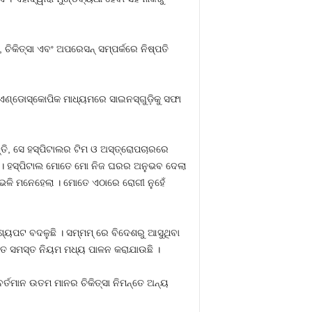
, ଚିକିତ୍ସା ଏବଂ ଅପରେସନ୍ ସମ୍ପର୍କରେ ନିଷ୍ପତି
ଏଣ୍ଡୋସ୍କୋପିକ ମାଧ୍ୟମରେ ସାଇନସ୍‌ଗୁଡ଼ିକୁ ସଫା
୍ତି, ସେ ହସ୍ପିଟାଲର ଟିମ ଓ ଅସ୍ତ୍ରୋପଚାରରେ
ନ୍ତି । ହସ୍ପିଟାଲ ମୋତେ ମୋ ନିଜ ଘରର ଅନୁଭବ ଦେଲା
 ଭଳି ମନେହେଲା । ମୋତେ ଏଠାରେ ରୋଗୀ ନୁହେଁ
ଦୃଶ୍ୟପଟ ବଦଳୁଛି । ସମ୍ମମ୍ ରେ ବିଦେଶରୁ ଆସୁଥିବା
ତେ ସମସ୍ତ ନିୟମ ମଧ୍ୟ ପାଳନ କରାଯାଉଛି ।
ବର୍ତମାନ ଉତମ ମାନର ଚିକିତ୍ସା ନିମନ୍ତେ ଅନ୍ୟ