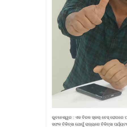
ଭୁବନେଶ୍ୱର : ଏକ ବିରଳ ସ୍କଲ୍ ବେସ୍ ରୋଗରେ ପ
ସଫଳ ଚିକିତ୍ସା ଯୋଗୁଁ ରାଜ୍ୟରେ ଚିକିତ୍ସା ପର୍ଯ୍ୟ