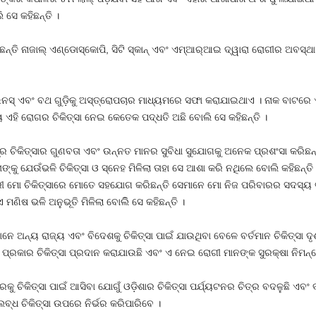
ସେ କହିଛନ୍ତି ।
ିଛନ୍ତି ନାଜାଲ୍ ଏଣ୍ଡୋସ୍କୋପି, ସିଟି ସ୍କାନ୍ ଏବଂ ଏମ୍‌ଆର୍‌ଆଇ ଦ୍ୱାରା ରୋଗୀର ଅବସ୍ଥା
ାଇନସ୍ ଏବଂ ବଥ ଗୁଡ଼ିକୁ ଅସ୍ତ୍ରୋପଚାର ମାଧ୍ୟମରେ ସଫା କରାଯାଇଥାଏ । ନାକ ବାଟରେ 
 ଏହି ରୋଗର ଚିକିତ୍ସା ନେଇ କେତେକ ପଦ୍ଧତି ଅଛି ବୋଲି ସେ କହିଛନ୍ତି ।
ମମ୍‌ର ଚିକିତ୍ସାର ଗୁଣବତା ଏବଂ ଉନ୍ନତ ମାନର ସୁବିଧା ସୁଯୋଗକୁ ଅନେକ ପ୍ରଶଂସା କରିଛନ
ାଙ୍କୁ ଯେଉଁଭଳି ଚିକିତ୍ସା ଓ ସ୍ନେହ ମିଳିଲା ତାହା ସେ ଆଶା କରି ନଥିଲେ ବୋଲି କହିଛ
୍ମଚାରୀ ମୋ ଚିକିତ୍ସାରେ ମୋତେ ସହଯୋଗ କରିଛନ୍ତି ସେମାନେ ମୋ ନିଜ ପରିବାରର ସଦସ୍ୟ
 ମଣିଷ ଭଳି ଅନୁଭୂତି ମିଳିଲା ବୋଲିି ସେ କହିଛନ୍ତି ।
ମାନେ ଅନ୍ୟ ରାଜ୍ୟ ଏବଂ ବିଦେଶକୁ ଚିକିତ୍ସା ପାଇଁ ଯାଉଥିବା ବେଳେ ବର୍ତମାନ ଚିକିତ୍ସା 
୍ରକାର ଚିକିତ୍ସା ପ୍ରଦାନ କରାଯାଉଛି ଏବଂ ଏ ନେଇ ରୋଗୀ ମାନଙ୍କ ସୁରକ୍ଷା ନିମନ୍
 ଚିକିତ୍ସା ପାଇଁ ଆସିବା ଯୋଗୁଁ ଓଡ଼ିଶାର ଚିକିତ୍ସା ପର୍ଯ୍ୟଟନର ଚିତ୍ର ବଦଳୁଛି ଏବଂ 
୍ଧ ଚିକିତ୍ସା ଉପରେ ନିର୍ଭର କରିପାରିବେ ।