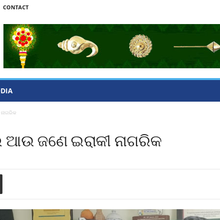
CONTACT
ODIA
 ନାଗରିକ
ଲେ ଆଉ ଜଣେ ଇରାକୀ ନାଗରିକ