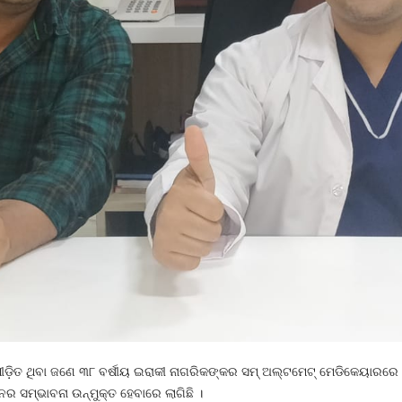
ୀଡ଼ିତ ଥିବା ଜଣେ ୩୮ ବର୍ଷୀୟ ଇରାକୀ ନାଗରିକଙ୍କର ସମ୍ ଅଲ୍ଟମେଟ୍ ମେଡିକେୟାରରେ 
ଟନର ସମ୍ଭାବନା ଉନ୍ମୁକ୍ତ ହେବାରେ ଲାଗିଛି ।