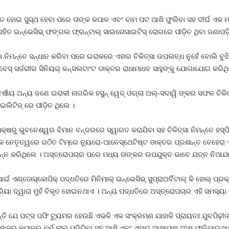
୍ତ ହୋଇ ସୁସ୍ଥ ହେବା ପରେ ତାଙ୍କ କପାଳ ଏବଂ ବାମ ପଟ ଆଖି ଫୁଲିବା ସହ ଦୀର୍ଘ ଏକ ମା
ସହିତ ଇନ୍‌ଭେସିଭ୍ ଫଙ୍ଗଲ ଫ୍ରନ୍‌ଟାଲ୍ ସାଇନୋସାଇଟିସ୍ ରୋଗରେ ପୀଡ଼ିତ ଥିବା ଜଣାପଡ଼ି
ସା ନିମନ୍ତେ ସନ୍ଧାନ କରିବା ପରେ ଇରାକରେ ଏହାର ଚିକିତ୍ସା ଉପଲବ୍ଧ ନୁହେଁ ବୋଲି ବ
ସ୍ ସର୍ଜରୀର ସିନିୟର୍ କନ୍‌ସଲଟାଂଟ ଡାକ୍ତର ରାଧାମାଧବ ସାହୁଙ୍କୁ ଯୋଗାଯୋଗ କରିଥ
ୀୟ ଅନ୍ୟ ଜଣେ ଇରାକୀ ନାଗରିକ ହସୁନ୍ ୱେଦ୍ ଓଗ୍‌ଲା ଅଲ୍‌-ସଦାୱି ଙ୍କର ସଫଳ ଚିକି
ଇଲିଟିଜ୍ ରେ ପୀଡ଼ିତ ଥିଲେ ।
 ପକ୍ଷରୁ ଭୁବନେଶ୍ୱର ବିମାନ ବନ୍ଦରରେ ସ୍ୱାଗତ କରାଯିବା ସହ ଚିକିତ୍ସା ନିମନ୍ତେ ହସ୍ପି
 ନେତୃତ୍ୱରେ ଗଠିତ ଟିମ୍‌ରେ ନ୍ୟୁରୋ-ଆନେସ୍‌ଥେଟିଷ୍ଟ ଡାକ୍ତର ପ୍ରଶାନ୍ତ ବେହେରା ଏ
୍ନ କରିଥିଲେ । ଅସ୍ତ୍ରୋପଚାର ପରେ ମଧ୍ୟ ତାଙ୍କର ଉପଯୁକ୍ତ ଭାବେ ଯତ୍ନ ନିଆଯା
ଇଁ ଏଣ୍ଡୋସ୍କୋପିକ୍ ପଦ୍ଧତିରେ ମିନିମାଲ୍ ଇନ୍‌ଭେସିଭ୍ ସୁପ୍ରାଅର୍ବିଟାଲ୍ କି ହୋଲ୍ ପ୍ରକ
ିୟା ଦ୍ୱାରା ମୁହଁ ବିକୃତ ହୋଇନଥାଏ । ଅନ୍ୟ ପଦ୍ଧତିରେ ଅସ୍ତ୍ରୋପଚାର ଏହି ସମସ୍ୟା ସୃ
ନ୍ତି ଯେ ପଟ୍ସ ପଫି ଟ୍ୟୁମର ହେଉଛି ଏଭଳି ଏକ ସଂକ୍ରମଣ ଯାହାକି ପ୍ରାୟତଃ ଯୁବପିଢ଼ୀ
କର କପାଳର ଚର୍ମ ଲାଲ୍ ପଡ଼ିଯିବା ସହ ଆଖି ଏବଂ ଏହାର ଆଖାପାଖ ଅଂଶ ଫୁଲିଯାଇଥାଏ ।