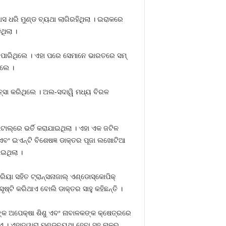
ସ ଧରି ମୁଣ୍ଡ ବ୍ୟଥା ଲାଗିରହିଥିଲା । ଇରାକରେ
ଥିଲା ।
ୁଝିପାରିଥିଲେ । ଏହା ପରେ ସେମାନେ ଭାରତରେ ସମ୍
ିଲେ ।
ତ୍ସା କରିଥିଲେ । ଅଲ-ସଦାୱି ମଧ୍ୟ ବିରଳ
ଟାଲ୍‌ରେ ଭର୍ତି କରାଯାଇଥିଲା । ଏହା ଏକ ଜଟିଳ
ବଂ ଇଏନ୍‌ଟି ବିଶେଷଜ୍ଞ ଡାକ୍ତର ପୂଜା ଲଖୋଟିଆ
ଇଥିଲା ।
୍ରିୟା ସହିତ ଟ୍ରାନ୍ସନାଜାଲ୍ ଏଣ୍ଡୋସ୍କୋପିକ୍
ଷ୍ଟି କରିଥାଏ ବୋଲି ଡାକ୍ତର ସାହୁ କହିଛନ୍ତି ।
ଙ୍କ ଅପେକ୍ଷା ଶିଶୁ ଏବଂ ନାବାଳକଙ୍କ କ୍ଷେତ୍ରରେ
 ଏହାଦ୍ୱାରା ମୁଣ୍ଡବ୍ୟଥା ହେବା ସହ ନାକରୁ