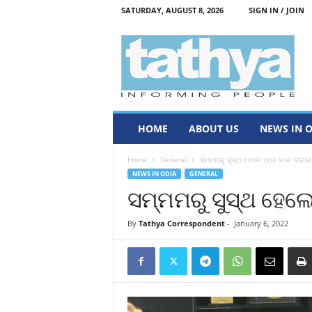
SATURDAY, AUGUST 8, 2026
SIGN IN / JOIN
T
a
t
h
y
a
HOME
ABOUT US
NEWS IN 
Home
General
ସମ୍ମମରୁ ସୁସ୍ଥ ହେଲେ ଆଉ ଜଣେ ଇରାକୀ
NEWS IN ODIA
GENERAL
ସମ୍ମମରୁ ସୁସ୍ଥ ହେ
By
Tathya Correspondent
-
January 6, 2022