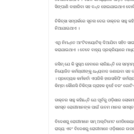
ସିଙ୍ଘାଣି ବାହାରିବା ସହ ବନ୍ଦ ହୋଇଯାଇଥାଏ ବୋଲି 
ଚିକିତ୍ସା ସମ୍ପର୍କରେ ସୂଚନା ଦେଇ ଡାକ୍ତର ସାହୁ କହ
ନିଆଯାଇଥାଏ ।
ଏଥି ନିମନ୍ତେ ଆଂଟିବାୟୋଟିକ୍ ଦିଆଯିବା ସହିତ ସ
କରାଯାଇଥାଏ । ତେବେ ବାହ୍ୟ ପ୍ରକ୍ରିୟାରେ ମଧ୍ୟ
ଜସିମ୍ ଯେ କି ସୁସ୍ଥ ହେବାରେ ଲାଗିଛନ୍ତି ସେ ସମ୍
ନିୟୋଜିତ କର୍ମଚାରୀଙ୍କୁ ଧନ୍ୟବାଦ ଜଣାଇବା ସହ ତ
। ପ୍ରତ୍ୟେକ କର୍ମକର୍ତା ଏପରିକି ହାଉସକିପିଂ କର
କିମ୍ବା କୌଣସି ଚିକିତ୍ସା ଗ୍ରାହକ ନୁହେଁ ବରଂ ଗୋଟିଏ
ଡାକ୍ତର ସାହୁ କହିଛନ୍ତି ଯେ ପୂର୍ବରୁ ଓଡ଼ିଶାର ଲୋକ
ସମସ୍ତ ରୋଗୀମାନଙ୍କ ପାଇଁ ଉତମ ମାନର ସମସ୍ତ ପ
ବିଦେଶରୁ ରୋଗୀମାନେ ସମ୍ ଅଲ୍ଟିମେଟ ମେଡିକେୟାରକୁ
ରାଜ୍ୟ ଏବଂ ବିଦେଶରୁ ରୋଗୀମାନେ ଓଡ଼ିଶାରେ ଉପଲବ