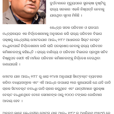
ଦୁର୍ଘଟଣାରେ ମୃତ୍ୟୁପରେ ସୁରକ୍ଷା ଦୃଷ୍ଟିରୁ
ରାଜ୍ୟ ସରକାର ଏଭଳି ନିଷ୍ପତ୍ତି ନେବାକୁ
ଯାଉଥିବା ସୂଚନା ମିଳିଛି ।
କେନ୍ଦ୍ର ସଡକ ପରିବହନ ଓ ରାଜପଥ
ମନ୍ତ୍ରାଳୟର ଏକ ନିର୍ଦ୍ଦେଶନାମାକୁ ଅନୁସରଣ କରି ରାଜ୍ୟ ପରିବହନ ବିଭାଗ
ପକ୍ଷରୁ କେନ୍ଦ୍ରୀୟ ମୋଟରଯାନ ଆଇନ୍‍ ୧୯୮୯ ଆଧାରରେ ସିଲ୍ଟ ବେଲ୍ଟ
ବାନ୍ଧିବାପାଇଁ ନିର୍ଦ୍ଦେଶନାମା ଜାରି ଲାଗି ପଦକ୍ଷେପ ନେବାକୁ ରାଜ୍ୟ ପରିବହନ
କମିଶନରଙ୍କୁ କହିଛନ୍ତି । ରାଜ୍ୟ ବାଣିଜ୍ୟ ଓ ପରିବହନ ବିଭାଗର ପ୍ରମୁଖ ସଚିବ
ବିଷ୍ଣୁପଦ ସେଠୀ ଏହି ମର୍ମରେ ପରିବହନ କମିଶନରଙ୍କୁ ନିର୍ଦ୍ଦେଶ ଦେଇଥିବା
ଜଣାଯାଇଛି ।
ମୋଟର ଯାନ ଆଇନ୍‍ ୧୯୮୮ ରୁ ଧାରା ୧୯୪ଖ ଅନୁଯାୟୀ ସିଟ୍‍ବେଲ୍ଟ ବ୍ୟବହାର
କରିବା ବାଧ୍ୟତାମୂଳକ ଏବଂ ଏହି ଆଇନ୍‍ର ଉପଧାରା ୧ରେ କୁହାଯାଇଛି ଯେ ଯଦି ଗାଡି
ଚାଳକ ସିଟବେଲ୍ଟ ନବାନ୍ଧି ଗାଡି ଚାଳନା କରୁଥିବେ ଏବଂ ଯାତ୍ରୀମାନେ ସୁରକ୍ଷା
ବେଲ୍ଟ ବାନ୍ଧିନଥିବେ ତେବେ ସେମାନଙ୍କ ଠାରୁ ୧୦୦୦ ଟଙ୍କାର ଜୋରିମାନା
ଆଦାୟ ହେବ ।
ଅନୁରୂପ ଭାବେ କେନ୍ଦ୍ରୀୟ ମୋଟର ଯାନ ଆଇନ୍‍ ୧୯୮୯ ରୁ ଅଧିନିୟମ ୧୨୫୯୧) ରେ