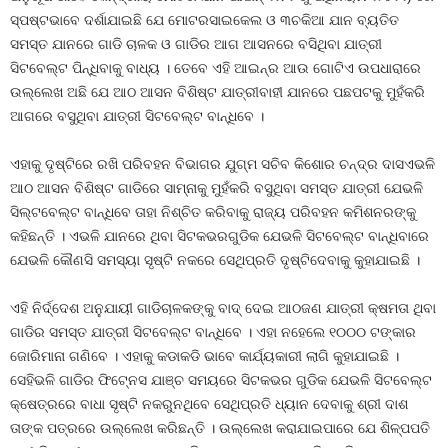
ସ୍ପଷ୍ଟଭାବେ ଦର୍ଶାଯାଇଛି ଯେ ମୋଟରସାଇକେଲ ଓ ୩ଚକିଆ ଯାନ ବ୍ୟତିତ
ସମସ୍ତ ଯାନରେ ଗାଡି ଚାଳକ ଓ ଗାଡିର ଆଗ ଆସନରେ ବସିଥିବା ଯାତ୍ରୀ
ସିଟବେଲ୍ଟ ପିନ୍ଧିବାକୁ ବାଧ୍ୟ । ତେବେ ଏହି ଆଇନ୍‍ର ଆଉ ଗୋଟିଏ ଉପଧାରାରେ
ଉଲ୍ଲେଖ ଅଛି ଯେ ଆଠ ଆସନ ବିଶିଷ୍ଟ ଯାତ୍ରୀବାହୀ ଯାନରେ ପଛପଟକୁ ମୁହଁକରି
ଆଗରେ ବସୁଥିବା ଯାତ୍ରୀ ସିଟବେଲ୍ଟ ବାନ୍ଧିବେ ।
ଏହାକୁ ଦୃଷ୍ଟିରେ ରଖି ପରିବହନ ବିଭାଗର ଯୁଗ୍ମ ସଚିବ କିଶୋର ଚନ୍ଦ୍ର ଦାସଏଭଳି
ଆଠ ଆସନ ବିଶିଷ୍ଟ ଗାଡିରେ ସାମ୍ନାକୁ ମୁହଁକରି ବସୁଥିବା ସମସ୍ତ ଯାତ୍ରୀ ଯେଭଳି
ସିଲ୍ଟବେଲ୍ଟ ବାନ୍ଧିବେ ତାହା ନିଶ୍ଚିତ କରିବାକୁ ରାଜ୍ୟ ପରିବହନ କମିଶନରଙ୍କୁ
କହିଛନ୍ତି । ଏଭଳି ଯାନରେ ଥିବା ସିଟକଭରଗୁଡିକ ଯେଭଳି ସିଟବେଲ୍ଟ ବାନ୍ଧିବାରେ
ଯେଭଳି କୌଣସି ସମସ୍ୟା ସୃଷ୍ଟି ନକରେ ସେଥିପ୍ରତି ଦୃଷ୍ଟିଦେବାକୁ କୁହାଯାଇଛି ।
ଏହି ନିର୍ଦ୍ଦେଶ ଅନୁଯାୟୀ ଗାଡିଚାଳକଙ୍କୁ ବାଦ୍‍ ଦେଇ ଆଠଜଣ ଯାତ୍ରୀ କ୍ଷମତା ଥିବା
ଗାଡିର ସମସ୍ତ ଯାତ୍ରୀ ସିଟବେଲ୍ଟ ବାନ୍ଧିବେ । ଏହା ନହେଲେ ୧୦୦୦ ଟଙ୍କାର
ଜୋରିମାନା ଗଣିବେ । ଏହାକୁ କଡାକଡି ଭାବେ କାର୍ଯ୍ୟକାରୀ ଲାଗି କୁହାଯାଇଛି ।
ସେହିଭଳି ଗାଡିର ଫିଟ୍‍ନେସ ଯାଞ୍ଚ ସମୟରେ ସିଟକଭର ଗୁଡିକ ଯେଭଳି ସିଟବେଲ୍ଟ
କ୍ଷେତ୍ରରେ ବାଧା ସୃଷ୍ଟି ନକରୁନଥିବେ ସେଥିପ୍ରତି ଧ୍ୟାନ ଦେବାକୁ ଶ୍ରୀ ଦାଶ
ତାଙ୍କ ପତ୍ରରେ ଉଲ୍ଲେଖ କରିଛନ୍ତି । ଉଲ୍ଲେଖ କରାଯାଇପାରେ ଯେ ଶିଳ୍ପପତି