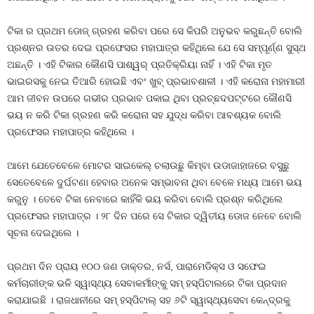
ଟିକା ର ପ୍ରଥମ ଡୋଜ୍ ଗ୍ରହଣ କରିବା ପରେ ସେ କିପରି ଅନୁଭବ କରୁଛନ୍ତି ବୋଲି
ପ୍ରଶ୍ନର ଉତର ଦେଇ ପ୍ରଫେସର ମହାପାତ୍ର କହିଥିଲେ ଯେ ସେ ସମ୍ପୂର୍ଣ୍ଣ ସୁସ୍ଥ
ଅଛନ୍ତି । ଏହି ଟିକାର କୌଣସି ପାଶ୍ୱର୍ ପ୍ରତିକ୍ରିୟା ନାହିଁ । ଏହି ଟିକା ମୃତ
ଭାଇରସକୁ ନେଇ ତିଆରି ହୋଇଛି ଏବଂ ଖୁବ୍ ପ୍ରଭାବଶାଳୀ । ଏହି କରୋନା ମହାମାରୀ
ଆମ ଜୀବନ ଉପରେ ଗଭୀର ପ୍ରଭାବ ପକାଇ ଥିବା ପ୍ରଚ୍ଛଦପଟ୍ଟରେ କୌଣସି
ଭୟ ନ କରି ଟିକା ଗ୍ରହଣ କରି କରୋନା ସହ ଯୁଦ୍ଧ କରିବା ଆବଶ୍ୟକ ବୋଲି
ପ୍ରଫେସର ମହାପାତ୍ର କହିଥିଲେ ।
ଆମେ ଯେତେବେଳେ ମୋଟର ସାଇକେଲ୍ ଚଲାଉଛୁ କିମ୍ବା ଉଡାଜାହାଜରେ ବସୁଛୁ
ସେତେବେଳେ ଦୁର୍ଘଟଣା ହେବାର ଅନେକ ସମ୍ଭାବନା ଥିବା ବେଳେ ମଧ୍ୟ ଆମେ ଭୟ
କରୁନୁ । ତେବେ ଟିକା ନେବାରେ କାହିଁକି ଭୟ କରିବା ବୋଲି ପ୍ରଶ୍ନ କରିଥିଲେ
ପ୍ରଫେସର ମହାପାତ୍ର । ୨୮ ଦିନ ପରେ ସେ ଟିକାର ଦ୍ୱିତୀୟ ଡୋଜ ନେବେ ବୋଲି
ସୂଚନା ଦେଇଥିଲେ ।
ପ୍ରଥମ ଦିନ ପ୍ରାୟ ୧୦୦ ଜଣ ଡାକ୍ତର, ନର୍ସ, ପାରାମେଡିକ୍ସ ଓ ସଫେଇ
କର୍ମଚାରୀଙ୍କ ଭଳି ସ୍ୱାସ୍ଥ୍ୟ ସେବାକର୍ମୀଙ୍କୁ ସମ୍ ହସ୍ପିଟାଲରେ ଟିକା ପ୍ରଦାନ
କରାଯାଇଛି । ରାଜଧାନୀରେ ସମ୍ ହସ୍ପିଟାଲ୍ ସହ ୬ଟି ସ୍ୱାସ୍ଥ୍ୟସେବା କେନ୍ଦ୍ରକୁ