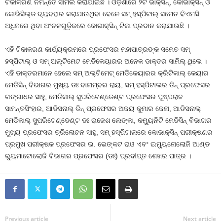
ଟିକାକରଣ ନିମନ୍ତେ ସାମିଲ କରାଯାଇଛି । ଓଡ଼ିଶାରେ ୨ଟି ଭାକ୍ସିନ୍‌, କୋଭାକ୍ସିନ୍ ଓ
କୋଭିସିଲ୍ଡ ବ୍ୟବହାର କରାଯାଉଥିବା ବେଳେ ସମ୍ ହସ୍ପିଟାଲ୍ ସମେତ ବିଏମସି
ଅଧିନରେ ଥିବା ଅଂଚଳଗୁଡ଼ିକରେ କୋଭାକ୍ସିନ୍ ଟିକା ପ୍ରଦାନ କରାଯାଉଛି ।
ଏହି ଟିକାକରଣ କାର୍ଯ୍ୟକ୍ରମରେ ପ୍ରଫେସର ମହାପାତ୍ରଙ୍କ ସମେତ ସମ୍
ହସ୍ପିଟାଲ୍ ଓ ସମ୍ ଅଲ୍ଟିମେଟ ମେଡିକେୟାରର ଅନେକ ଡାକ୍ତର ସାମିଲ୍ ଥିଲେ ।
ଏହି ଡାକ୍ତରମାନେ ହେଲେ ସମ୍ ଅଲ୍ଟିମେଟ୍ ମେଡିକେୟାରର କ୍ରିଟିକାଲ୍ କେୟାର
ମେଡିସିନ୍ ବିଭାଗର ମୁଖ୍ୟ ଡଃ ବାନାମ୍ବର ରାୟ, ସମ୍ ହସ୍ପିଟାଲର ଡିନ୍ ପ୍ରଫେସର
ଗଙ୍ଗାଧର ସାହୁ, ମେଡିକାଲ୍ ସୁପରିଟେଣ୍ଡେଣ୍ଟ ପ୍ରଫେସର ପୁଷ୍ପରାଜ
ସାମନ୍ତସିଂହାର, ଆଡିସନାଲ୍ ଡିନ୍ ପ୍ରଫେସର ଅଜୟ କୁମାର ଜେନା, ଆଡିସନାଲ୍
ମେଡିକାଲ୍ ସୁପରିଟେଣ୍ଡେଣ୍ଟ ଡଃ ରାଜେଶ ଲେଙ୍କା, କମ୍ୟୁନିଟି ମେଡିସିନ୍ ବିଭାଗର
ମୁଖ୍ୟ ପ୍ରଫେସର ତ୍ରିଲୋଚନ ସାହୁ, ସମ୍ ହସ୍ପିଟାଲରେ କୋଭାକ୍ସିନ୍ ପରୀକ୍ଷଣର
ପ୍ରମୁଖ ପରୀକ୍ଷକ ପ୍ରଫେସର ଇ. ଭେଙ୍କଟ ରାଓ ଏବଂ ଇମ୍ୟୁନୋଲୋଜି ଆଣ୍ଡ
ର‌୍ୟୁମାଟୋଲୋଜି ବିଭାଗର ପ୍ରଫେସର (ଡଃ) ପ୍ରଦୀପ୍ତ ଶେଖର ପାତ୍ର ।
Previous article
Next article