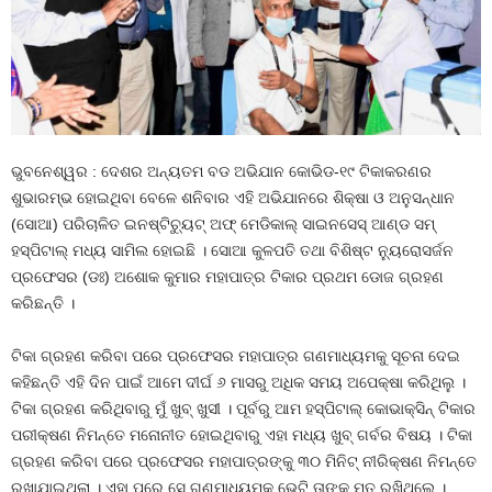
ଭୁବନେଶ୍ୱର : ଦେଶର ଅନ୍ୟତମ ବଡ ଅଭିଯାନ କୋଭିଡ-୧୯ ଟିକାକରଣର
ଶୁଭାରମ୍ଭ ହୋଇଥିବା ବେଳେ ଶନିବାର ଏହି ଅଭିଯାନରେ ଶିକ୍ଷା ଓ ଅନୁସନ୍ଧାନ
(ସୋଆ) ପରିଚାଳିତ ଇନଷ୍ଟିଚ୍ୟୁଟ୍ ଅଫ୍ ମେଡିକାଲ୍ ସାଇନସେସ୍ ଆଣ୍ଡ ସମ୍
ହସ୍ପିଟାଲ୍ ମଧ୍ୟ ସାମିଲ ହୋଇଛି । ସୋଆ କୁଳପତି ତଥା ବିଶିଷ୍ଟ ନ୍ୟୁରୋସର୍ଜନ
ପ୍ରଫେସର (ଡଃ) ଅଶୋକ କୁମାର ମହାପାତ୍ର ଟିକାର ପ୍ରଥମ ଡୋଜ ଗ୍ରହଣ
କରିଛନ୍ତି ।
ଟିକା ଗ୍ରହଣ କରିବା ପରେ ପ୍ରଫେସର ମହାପାତ୍ର ଗଣମାଧ୍ୟମକୁ ସୂଚନା ଦେଇ
କହିଛନ୍ତି ଏହି ଦିନ ପାଇଁ ଆମେ ଦୀର୍ଘ ୬ ମାସରୁ ଅଧିକ ସମୟ ଅପେକ୍ଷା କରିଥିଲୁ ।
ଟିକା ଗ୍ରହଣ କରିଥିବାରୁ ମୁଁ ଖୁବ୍ ଖୁସୀ । ପୂର୍ବରୁ ଆମ ହସ୍ପିଟାଲ୍ କୋଭାକ୍ସିନ୍ ଟିକାର
ପରୀକ୍ଷଣ ନିମନ୍ତେ ମନୋନୀତ ହୋଇଥିବାରୁ ଏହା ମଧ୍ୟ ଖୁବ୍ ଗର୍ବର ବିଷୟ । ଟିକା
ଗ୍ରହଣ କରିବା ପରେ ପ୍ରଫେସର ମହାପାତ୍ରଙ୍କୁ ୩୦ ମିନିଟ୍ ନୀରିକ୍ଷଣ ନିମନ୍ତେ
ରଖାଯାଇଥିଲା । ଏହା ପରେ ସେ ଗଣମାଧ୍ୟମକୁ ଭେଟି ତାଙ୍କ ମତ ରଖିଥିଲେ ।