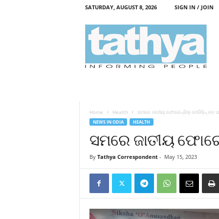
SATURDAY, AUGUST 8, 2026
SIGN IN / JOIN
T
a
t
h
y
a
Home
Health
ସମରେ ଜାତୀୟ ଫୋରେନ୍‌ସିକ୍ ମେଡିସିନ୍ ଡେ ପ
NEWS IN ODIA
HEALTH
ସମରେ ଜାତୀୟ ଫୋରେନ୍‌
By
Tathya Correspondent
-
May 15, 2023