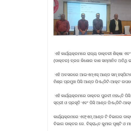
ଏହି କାର୍ଯ୍ୟକ୍ରମରେ ରାଜ୍ୟ ଡାକ୍ତରୀ ଶିକ୍ଷା ଏବଂ
(ଡାକ୍ତର) ବ୍ରଜ କିଶୋର ଦାଶ ସମ୍ମାନିତ ଅତିଥି
ଏହି ଅବସରରେ ଆଇଏମ୍‌ଏସ୍ ଆଣ୍ଡ ସମ୍ ହସ୍ପିଟାଲ୍
ମିଶ୍ର ପ୍ରମୁଖ ପିସି ଆଣ୍ଡ ପିଏନ୍‌ଡିଟି-ଆକ୍ଟ ଉପ
ଏହି କାର୍ଯ୍ୟକ୍ରମରେ ଡାକ୍ତର ପୁରବୀ ମହାନ୍ତି ପ
ସ୍ତ୍ରୀ ଓ ପ୍ରସୂତି ଏବଂ ପିସି ଆଣ୍ଡ ପିଏନ୍‌ଡିଟି-
କାର୍ଯ୍ୟକ୍ରମରେ ଏଫ୍‌ଏମ୍ ଆଣ୍ଡ ଟି ବିଭାଗର ଡାକ
ବିଭାଗ ଡାକ୍ତର ଜେ. ବିକ୍ରାନ୍ତ କୁମାର ପୃଷ୍ଟି 