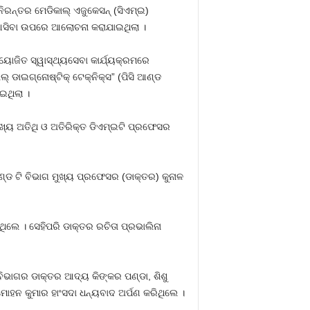
ିରନ୍ତର ମେଡିକାଲ୍ ଏଜୁକେସନ୍ (ସିଏମ୍‌ଇ)
େ ଆସିବା ଉପରେ ଆଲୋଚନା କରାଯାଇଥିଲା ।
ଆୟୋଜିତ ସ୍ୱାସ୍ଥ୍ୟସେବା କାର୍ଯ୍ୟକ୍ରମରେ
ାଲ୍ ଡାଇଗ୍ନୋଷ୍ଟିକ୍ ଟେକ୍ନିକ୍ସ” (ପିସି ଆଣ୍ଡ
ଇଥିଲା ।
ମୁଖ୍ୟ ଅତିଥି ଓ ଅତିରିକ୍ତ ଡିଏମ୍‌ଇଟି ପ୍ରଫେସର
୍ଡ ଟି ବିଭାଗ ମୁଖ୍ୟ ପ୍ରଫେସର (ଡାକ୍ତର) କୁନାଳ
ିଲେ । ସେହିପରି ଡାକ୍ତର ରଚିତା ପ୍ରଭାଲିନା
ବିଭାଗର ଡାକ୍ତର ଆଦ୍ୟ କିଙ୍କର ପଣ୍ଡା, ଶିଶୁ
ମୋହନ କୁମାର ହାଂସଦା ଧନ୍ୟବାଦ ଅର୍ପଣ କରିଥିଲେ ।