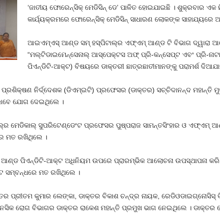
‘ଜାତୀୟ ଫୋରେନ୍‌ସିକ୍ ମେଡିସିନ୍ ଡେ’ ପାଳିତ ହୋଇଯାଇଛି । ଶୁକ୍ରବାର ଏକ ନ
କାର୍ଯ୍ୟକ୍ରମରେ ଫୋରେନ୍‌ସିକ୍ ମେଡିସିନ୍ ସାଧାରଣ ଲୋକଙ୍କ ସାହାଯ୍ୟର
ଆଇଏମ୍‌ଏସ୍ ଆଣ୍ଡ ସମ୍ ହସ୍ପିଟାଲ୍‌ର ଏଫ୍‌ଏମ୍ ଆଣ୍ଡ ଟି ବିଭାଗ ଦ୍ୱାରା 
“ମଲ୍‌ଟିଡାଇମେନ୍‌ସେନାଲ୍ ଆସ୍‌ପେକ୍ଟସ ଅଫ୍ ପ୍ରି-କନ୍‌ସେପ୍ଟ ଏବଂ ପ୍ରି-ନାଟ
ପିଏନ୍‌ଡିଟି-ଆକ୍ଟ) ବିଷୟରେ ଡାକ୍ତରୀ ଛାତ୍ରଛାତୀମାନଙ୍କୁ ପରାମର୍ଶ ଦିଆଯା
 ପ୍ରଶିକ୍ଷଣ ନିର୍ଦ୍ଦେଶକ (ଡିଏମ୍‌ଇଟି) ପ୍ରଫେସର (ଡାକ୍ତର) ସଚ୍ଚିଦାନନ୍ଦ ମହାନ୍ତି 
 ଭାବେ ଯୋଗ ଦେଇଥିଲେ ।
‌ର ମେଡିକାଲ୍ ସୁପରିଟେଣ୍ଡେଂଟ ପ୍ରଫେସର ପୁଷ୍ପରାଜ ସାମନ୍ତସିଂହାର ଓ ଏଫ୍‌ଏମ୍ ଆଣ
ରେ ମତ ରଖିଥିଲେ ।
ିସି ଆଣ୍ଡ ପିଏନ୍‌ଡିଟି-ଆକ୍ଟ ଅଧିନିୟମ ଉପରେ ପ୍ରାରମ୍ଭିକ ଆଲୋଚନା ଉପସ୍ଥାପନା କରିଥ
ଆକ୍ଟ ସମ୍ବନ୍ଧରେ ମତ ରଖିଥିଲେ ।
୍ତର ପ୍ରୀତମ କୁମାର ଲେଙ୍କା, ଡାକ୍ତର ବିକାଶ ଚନ୍ଦ୍ର ନାୟକ, ରେଡିଓଡାଇଗ୍ନୋସିସ୍ 
ଓ ମାନସିକ ରୋଗ ବିଭାଗର ଡାକ୍ତର ରାକେଶ ମହାନ୍ତି ପ୍ରମୁଖ ଭାଗ ନେଇଥିଲେ । ଡାକ୍ତର 