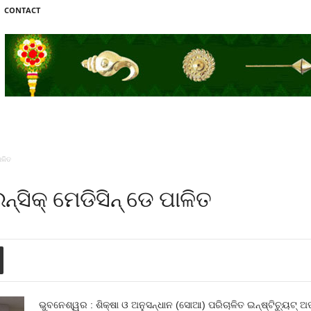
CONTACT
ାଳିତ
ସିକ୍ ମେଡିସିନ୍ ଡେ ପାଳିତ
ଭୁବନେଶ୍ୱର : ଶିକ୍ଷା ଓ ଅନୁସନ୍ଧାନ (ସୋଆ) ପରିଚାଳିତ ଇନ୍‌ଷ୍ଟିଚ୍ୟୁଟ୍ ଅଫ