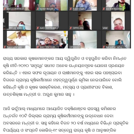
ରାଜ୍ୟ ସରକାର କୃଷକମାନଙ୍କର ଆୟ ଦ୍ୱିଗୁଣିତ ଓ ବହୁଗୁଣିତ କରିବା ନିମନ୍ତେ
କୃଷି ନୀତି-୨୦୨୦ ‘ସମୃଦ୍ଧି’ ସମେତ ଅନେକ ଉନ୍ନୟନମୂଳକ ଯୋଜନା ପ୍ରଣୟନ
କରିଛନ୍ତି । ଏହାର ସଫଳ ରୂପାୟନ ଓ ଚାଷୀମାନଙ୍କୁ ଏହାର ଲାଭ ପହଞ୍ଚାଇବା
ଦିଗରେ ଗ୍ରାମ୍ୟ କୃଷିକର୍ମୀମାନେ ମହତ୍ତ୍ୱପୂର୍ଣ୍ଣ ଭୂମିକା ନେଇପାରିବେ ବୋଲି
କହିଛନ୍ତି କୃଷି ଓ କୃଷକ ସଶକ୍ତିକରଣ, ମତ୍ସ୍ୟ ଓ ପ୍ରାଣୀସଂପଦ ବିକାଶ,
ଉଚ୍ଚଶିକ୍ଷା ମନ୍ତ୍ରୀ ଡ. ଅରୁଣ କୁମାର ସାହୁ ।
ଆଜି ଭର୍ଚୁଆଲ୍‌ ମାଧ୍ୟମରେ ଆୟୋଜିତ ଦକ୍ଷିଣାଞ୍ଚଳ ରାଜସ୍ୱ କମିଶନର
ଅନ୍ତର୍ଗତ ୧୦ଟି ଜିଲ୍ଲାର ଗ୍ରାମ୍ୟ କୃଷିକର୍ମୀମାନଙ୍କୁ ଉଦ୍‌ବୋଧନ ଦେବା
ଅବସରରେ ମନ୍ତ୍ରୀ ଡ. ସାହୁ କହିଲେ ବିଗତ ୨୦ ବର୍ଷ ମଧ୍ୟରେ ବିଭିନ୍ନ ପ୍ରାକୃତିକ
ବିପର୍ଯ୍ୟୟ ଓ ସଂପ୍ରତି କୋଭିଡ୍‌-୧୯ ସତ୍ତେ୍ୱ ରାଜ୍ୟ କୃଷି ଓ ଆନୁଷଙ୍ଗିକ