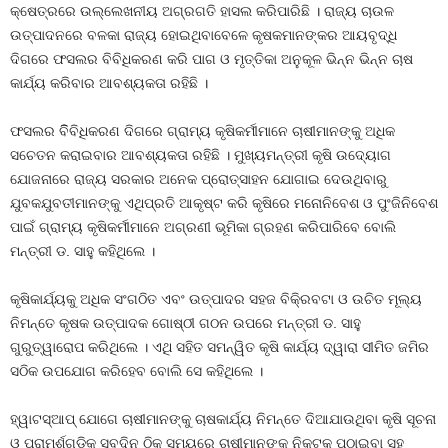
କ୍ଷେତ୍ରରେ ଉଲ୍ଲେଖନୀୟ ଅଗ୍ରଗତି ହାସଲ କରିପାରିଛି । ରାଜ୍ୟ ଚାଉଳ
ଉତ୍ପାଦନରେ ବଳକା ରାଜ୍ୟ ହୋଇଥିବାବେଳେ କୃଷକମାନଙ୍କର ଆୟବୃଦ୍ଧି
ଦିଗରେ ଫସଲର ବିବିଧିକରଣ କରି ପାଗ ଓ ମୃତ୍ତିକା ଅନୁକୂଳ ଭିନ୍ନ ଭିନ୍ନ ଚାଷ
କାର୍ଯ୍ୟ କରିବାର ଆବଶ୍ୟକତା ରହିଛି ।
ଫସଲର ବିିବିଧିକରଣ ଦିଗରେ ଗ୍ରାମ୍ୟ କୃଷିକର୍ମୀମାନେ ଚାଷୀମାନଙ୍କୁ ଅଧିକ
ସଚେତନ କରାଇବାର ଆବଶ୍ୟକତା ରହିଛି । ମୁଖ୍ୟମନ୍ତ୍ରୀ କୃଷି ଉଦ୍ୟୋଗ
ଯୋଜନାରେ ରାଜ୍ୟ ସରକାର ଅନେକ ପ୍ରୋତ୍ସାହନ ଯୋଗାଇ ଦେଉଥିବାରୁ
ଯୁବକଯୁବତୀମାନଙ୍କୁ ଏଥିପ୍ରତି ଆକୃଷ୍ଟ କରି କୃଷିରେ ମନୋନିବେଶ ଓ ପୁଂଜିନିବେଶ
ପାଇଁ ଗ୍ରାମ୍ୟ କୃଷିକର୍ମୀମାନେ ଅଗ୍ରଣୀ ଭୂମିକା ଗ୍ରହଣ କରିପାରିବେ ବୋଲି
ମନ୍ତ୍ରୀ ଡ. ସାହୁ କହିଥିଲେ ।
କୃଷିକାର୍ଯ୍ୟକୁ ଅଧିକ ସଂଗଠିତ ଏବଂ ଉତ୍ପାଦର ସହଜ ବିକି୍ରବଟା ଓ ଉଚିତ ମୂଲ୍ୟ
ନିମନ୍ତେ କୃଷକ ଉତ୍ପାଦକ ଗୋଷ୍ଠୀ ଗଠନ ଉପରେ ମନ୍ତ୍ରୀ ଡ. ସାହୁ
ଗୁରୁତ୍ୱାରୋପ କରିଥିଲେ । ଏଥି ସହିତ ସମନ୍ୱିତ କୃଷି କାର୍ଯ୍ୟ ଦ୍ୱାରା ସୀମିତ ଜମିର
ସଠିକ ଉପଯୋଗ କରିହେବ ବୋଲି ସେ କହିଥିଲେ ।
ହ୍ୱାଟସ୍‌ଆପ୍‌ ଯୋଗେ ଚାଷୀମାନଙ୍କୁ ଚାଷକାର୍ଯ୍ୟ ନିମନ୍ତେ ଦିଆଯାଉଥିବା କୃଷି ସୂଚନା
ଓ ପରାମର୍ଶଗୁଡ଼ିକ ସବୁଦିନ ଠିକ୍‌ ସମୟରେ ଚାଷୀମାନଙ୍କ ନିକଟକୁ ପଠାଇବା ସହ