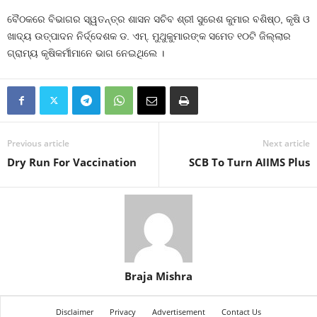
ବୈଠକରେ ବିଭାଗର ସ୍ୱତନ୍ତ୍ର ଶାସନ ସଚିବ ଶ୍ରୀ ସୁରେଶ କୁମାର ବଶିଷ୍ଠ, କୃଷି ଓ
ଖାଦ୍ୟ ଉତ୍ପାଦନ ନିର୍ଦ୍ଦେଶକ ଡ. ଏମ୍‌. ମୁଥୁକୁମାରଙ୍କ ସମେତ ୧୦ଟି ଜିଲ୍ଲାର
ଗ୍ରାମ୍ୟ କୃଷିକର୍ମୀମାନେ ଭାଗ ନେଇଥିଲେ ।
Previous article
Next article
Dry Run For Vaccination
SCB To Turn AIIMS Plus
Braja Mishra
Disclaimer
Privacy
Advertisement
Contact Us