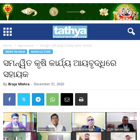
Home
Agriculture
ସମନ୍ୱିତ କୃଷି କାର୍ଯ୍ୟ ଆୟବୃଦ୍ଧିରେ ସହାୟକ
NEWS IN ODIA
AGRICULTURE
ସମନ୍ୱିତ କୃଷି କାର୍ଯ୍ୟ ଆୟବୃଦ୍ଧିରେ
ସହାୟକ
By
Braja Mishra
-
December 31, 2020