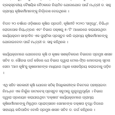
ବ୍ଲକ୍‌ସ୍ତରୀୟ ବୈଷୟିକ ବୈଠକରେ ନିୟମିତ ଯୋଗାଯୋଗ ପାଇଁ ମନ୍ତ୍ରୀ ଡ. ସାହୁ
ଗ୍ରାମ୍ୟ କୃଷିକର୍ମୀମାନଙ୍କୁ ନିର୍ଦ୍ଦେଶ ଦେଇଥିଲେ ।
ବିଗତ ୨୦ ବର୍ଷରେ ଓଡ଼ିଶାରେ କୃଷିର ପ୍ରଗତି, କୃଷିନୀତି ୨୦୨୦ ‘ସମୃଦ୍ଧି’, ବିଭିନ୍ନ
ରୋଗପୋକ ନିୟନ୍ତ୍ରଣ ଏବଂ ବିଭାଗ ପକ୍ଷରୁ ୫-‘ଟି’ ଆଧାରରେ କରାଯାଉଥିବା
କାର୍ଯ୍ୟକ୍ରମ ସମ୍ବଳିତ ଏକ ପୁସ୍ତିକା ପ୍ରସ୍ତୁତ କରି ଗ୍ରାମ୍ୟ କୃଷିକର୍ମୀମାନଙ୍କୁ
ଯୋଗାଇଦେବା ପାଇଁ ମନ୍ତ୍ରୀ ଡ. ସାହୁ କହିଥିଲେ ।
କାର୍ଯ୍ୟକ୍ରମରେ ଯୋଗଦେଇ କୃଷି ଓ କୃଷକ ସଶକ୍ତିକରଣ ବିଭାଗର ପ୍ରମୁଖ ଶାସନ
ସଚିବ ଡ. ସୌରଭ ଗର୍ଗ କହିଲେ ଯେ ବିଭାଗ ଦ୍ୱାରା ଟୋଲ-ଫି୍ର ମୋବାଇଲ୍‌ ସୂଚନା
ସେବା ‘ଆମ କୃଷି’କୁ କୃଷକମାନଙ୍କ ମଧ୍ୟରେ ଅଧିକ ଲୋକପି୍ରୟ କରାଇବାକୁ ପଡ଼ିବ
।
ଏଥି ସହିତ ସରକାରୀ କୃଷି ଯୋଜନା ସଠିକ୍‌ ହିତାଧିକାରୀଙ୍କ ନିକଟରେ ପହଞ୍ଚାଇବା
ନିମନ୍ତେ ଏକ ନିର୍ଭୁଲ ଡାଟାବେସ୍‌ ପ୍ରସ୍ତୁତ ସବୁଠାରୁ ଗୁରୁତ୍ୱପୂର୍ଣ୍ଣ । ବିଭାଗ
ଦ୍ୱାରା ପ୍ରଣୟନ କରାଯାଇଥିବା ‘ଦକ୍ଷତା’ କାର୍ଯ୍ୟକ୍ରମରେ ଗ୍ରାମ୍ୟ
କୃଷିକର୍ମୀମାନଙ୍କୁ ମିଳୁଥିବା ପ୍ରୋତ୍ସାହନ ସେମାନଙ୍କ ଦକ୍ଷତା ବୃଦ୍ଧି ଦିଗରେ
ସାହାଯ୍ୟ କରିପାରିବ ବୋଲି ପ୍ରମୁଖ ଶାସନ ସଚିବ ଡ. ଗର୍ଗ କହିଥିଲେ ।