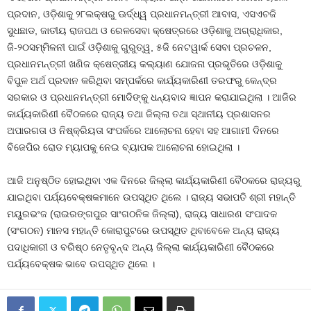
ପ୍ରଦାନ, ଓଡ଼ିଶାକୁ ୨୮ଲକ୍ଷରୁ ଊର୍ଦ୍ଧ୍ୱ ପ୍ରଧାନମନ୍ତ୍ରୀ ଆବାସ, ଏସଏଚଜି
ସୁଧଛାଡ, ଜାତୀୟ ରାଜପଥ ଓ ରେଳସେବା କ୍ଷେତ୍ରରେ ଓଡ଼ିଶାକୁ ଅଗ୍ରାଧିକାର,
ଜି-୨୦ସମ୍ମିଳନୀ ପାଇଁ ଓଡ଼ିଶାକୁ ଗୁରୁତ୍ୱ, ୫ଜି ନେଟୱାର୍କ ସେବା ପ୍ରଚଳନ,
ପ୍ରଧାନମନ୍ତ୍ରୀ ଖଣିଜ କ୍ଷେତ୍ରୀୟ କଲ୍ୟାଣ ଯୋଜନା ପ୍ରଭୃତିରେ ଓଡ଼ିଶାକୁ
ବିପୁଳ ଅର୍ଥ ପ୍ରଦାନ କରିଥିବା ସମ୍ପର୍କରେ କାର୍ଯ୍ୟକାରିଣୀ ତରଫରୁ କେନ୍ଦ୍ର
ସରକାର ଓ ପ୍ରଧାନମନ୍ତ୍ରୀ ମୋଦିଙ୍କୁ ଧନ୍ୟବାଦ ଜ୍ଞାପନ କରାଯାଇଥିଲା । ଆଜିର
କାର୍ଯ୍ୟକାରିଣୀ ବୈଠକରେ ରାଜ୍ୟ ତଥା ଜିଲ୍ଲା ତଥା ସ୍ଥାନୀୟ ପ୍ରଶାସନର
ଅପାରଗତା ଓ ନିଷ୍କ୍ରିୟତା ସଂପର୍କରେ ଆଲୋଚନା ହେବା ସହ ଆଗାମୀ ଦିନରେ
ବିଜେପିର ରୋଡ ମ୍ୟାପକୁ ନେଇ ବ୍ୟାପକ ଆଲୋଚନା ହୋଇଥିଲା ।
ଆଜି ଅନୁଷ୍ଠିତ ହୋଇଥିବା ଏକ ଦିନରେ ଜିଲ୍ଲା କାର୍ଯ୍ୟକାରିଣୀ ବୈଠକରେ ରାଜ୍ୟରୁ
ଯାଇଥିବା ପର୍ଯ୍ୟବେକ୍ଷକମାନେ ଉପସ୍ଥିତ ଥିଲେ । ରାଜ୍ୟ ସଭାପତି ଶ୍ରୀ ମହାନ୍ତି
ମୟୁରଭଂଜ (ରାଇରଙ୍ଗପୁର ସାଂଗଠନିକ ଜିଲ୍ଲା), ରାଜ୍ୟ ସାଧାରଣ ସଂପାଦକ
(ସଂଗଠନ) ମାନସ ମହାନ୍ତି କୋରାପୁଟରେ ଉପସ୍ଥିତ ଥିବାବେଳେ ଅନ୍ୟ ରାଜ୍ୟ
ପଦାଧିକାରୀ ଓ ବରିଷ୍ଠ ନେତୃବୃନ୍ଦ ଅନ୍ୟ ଜିଲ୍ଲା କାର୍ଯ୍ୟକାରିଣୀ ବୈଠକରେ
ପର୍ଯ୍ୟବେକ୍ଷକ ଭାବେ ଉପସ୍ଥିତ ଥିଲେ ।