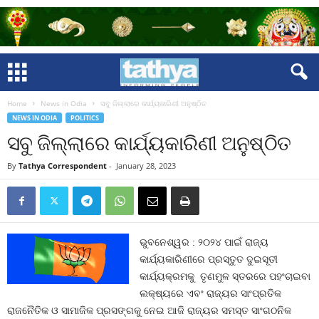
Home
News in Odia
ସବୁ ଜିଲ୍ଲାରେ କାର୍ଯ୍ୟକାରିଣୀ ଅନୁଷ୍ଠିତ
NEWS IN ODIA
POLITICS
ସବୁ ଜିଲ୍ଲାରେ କାର୍ଯ୍ୟକାରିଣୀ ଅନୁଷ୍ଠିତ
By
Tathya Correspondent
-
January 28, 2023
ଭୁବନେଶ୍ୱର : ୨୦୨୪ ପାଇଁ ରାଜ୍ୟ
କାର୍ଯ୍ୟକାରିଣୀରେ ପ୍ରସ୍ତୁତ ଦୁଇସୂତୀ
କାର୍ଯ୍ୟକ୍ରମକୁ ତୃଣମୁଳ ସ୍ତରରେ ପହଂଚାଇବା
ଲକ୍ଷ୍ୟରେ ଏବଂ ରାଜ୍ୟର ସାଂପ୍ରତିକ
ରାଜନୈତିକ ଓ ସାମାଜିକ ପ୍ରସଙ୍ଗକୁ ନେଇ ଆଜି ରାଜ୍ୟର ସମସ୍ତ ସାଂଗଠନିକ