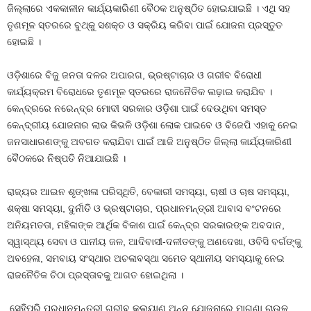
ଜିଲ୍ଲାରେ ଏକକାଳୀନ କାର୍ଯ୍ୟକାରିଣୀ ବୈଠକ ଅନୁଷ୍ଠିତ ହୋଇଯାଇଛି । ଏଥି ସହ
ତୃଣମୂଳ ସ୍ତରରେ ବୁଥ୍‌କୁ ସଶକ୍ତ ଓ ସକ୍ରିୟ କରିବା ପାଇଁ ଯୋଜନା ପ୍ରସ୍ତୁତ
ହୋଇଛି ।
ଓଡ଼ିଶାରେ ବିଜୁ ଜନତା ଦଳର ଅପାରଗ, ଭ୍ରଷ୍ଟାଚାର ଓ ଗରୀବ ବିରୋଧୀ
କାର୍ଯ୍ୟକ୍ରମ ବିରୋଧରେ ତୃଣମୂଳ ସ୍ତରରେ ରାଜନୈତିକ ଲଢ଼ାଇ କରାଯିବ ।
କେନ୍ଦ୍ରରେ ନରେନ୍ଦ୍ର ମୋଦୀ ସରକାର ଓଡ଼ିଶା ପାଇଁ ଦେଉଥିବା ସମସ୍ତ
କେନ୍ଦ୍ରୀୟ ଯୋଜନାର ଲାଭ କିଭଳି ଓଡ଼ିଶା ଲୋକ ପାଇବେ ଓ ବିଜେପି ଏହାକୁ ନେଇ
ଜନସାଧାରଣଙ୍କୁ ଅବଗତ କରାଯିବା ପାଇଁ ଆଜି ଅନୁଷ୍ଠିତ ଜିଲ୍ଲା କାର୍ଯ୍ୟକାରିଣୀ
ବୈଠକରେ ନିଷ୍ପତି ନିଆଯାଇଛି ।
ରାଜ୍ୟର ଆଇନ ଶୃଙ୍ଖଳା ପରିସ୍ଥିତି, ବେକାରୀ ସମସ୍ୟା, ଚାଷୀ ଓ ଚାଷ ସମସ୍ୟା,
ଶକ୍ଷା ସମସ୍ୟା, ଦୁର୍ନୀତି ଓ ଭ୍ରଷ୍ଟାଚାର, ପ୍ରଧାନମନ୍ତ୍ରୀ ଆବାସ ବଂଟନରେ
ଅନିୟମତତା, ମହିଳାଙ୍କ ଆର୍ଥିକ ବିକାଶ ପାଇଁ କେନ୍ଦ୍ର ସରକାରଙ୍କ ଅବଦାନ,
ସ୍ୱାସ୍ଥ୍ୟ ସେବା ଓ ପାନୀୟ ଜଳ, ଆଦିବାସୀ-ଦଳୀତଙ୍କୁ ଅଣଦେଖା, ଓବିସି ବର୍ଗଙ୍କୁ
ଅବହେଳା, ସମବାୟ ସଂସ୍ଥାର ଅଚଳାବସ୍ଥା ସମେତ ସ୍ଥାନୀୟ ସମସ୍ୟାକୁ ନେଇ
ରାଜନୈତିକ ଚିଠା ପ୍ରସ୍ତାବକୁ ଆଗତ ହୋଇଥିଲା ।
ସେହିପରି ପ୍ରଧାନମନ୍ତ୍ରୀ ଗରୀବ କଲ୍ୟାଣ ଅନ୍ନ ଯୋଜନାରେ ମାଗଣା ଚାଉଳ