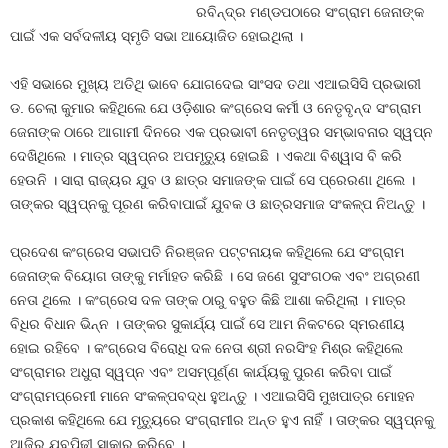
ରବିନ୍ଦ୍ର ମଣ୍ଡପଠାରେ ସଂଗ୍ରାମ ଜେନାଙ୍କ
ପାଇଁ ଏକ ସର୍ବଦଳୀୟ ସ୍ମୃତି ସଭା ଆୟୋଜିତ ହୋଇଥିଲା ।
ଏହି ସଭାରେ ମୁଖ୍ୟ ଅତିଥି ଭାବେ ଯୋଗଦେଇ ସାଂସଦ ତଥା ଏଆଇସିସି ପ୍ରଭାରୀ
ଡ. ଚେଲା କୁମାର କହିଥିଲେ ଯେ ଓଡ଼ିଶାର କଂଗ୍ରେସ କର୍ମୀ ଓ ନେତୃବୃନ୍ଦ ସଂଗ୍ରାମ
ଜେନାଙ୍କ ଠାରେ ଆଗାମୀ ଦିନରେ ଏକ ପ୍ରଭାବୀ ନେତୃତ୍ୱର ସମ୍ଭାବନାର ସ୍ୱପ୍ନ
ଦେଖିଥିଲେ । ମାତ୍ର ସ୍ୱପ୍ନର ଅପମୃତ୍ୟୁ ହୋଇଛି । ଏକଥା ବିଶ୍ୱାସ ବି କରି
ହେଉନି । ସାରା ରାଜ୍ୟର ଯୁବ ଓ ଛାତ୍ର ସମାଜଙ୍କ ପାଇଁ ସେ ପ୍ରେରଣା ଥିଲେ ।
ତାଙ୍କର ସ୍ୱପ୍ନକୁ ପୂରଣ କରିବାପାଇଁ ଯୁବକ ଓ ଛାତ୍ରସମାଜ ସଂକଳ୍ପ ନିଅନ୍ତୁ ।
ପ୍ରଦେଶ କଂଗ୍ରେସ ସଭାପତି ନିରଞ୍ଜନ ପଟ୍ଟନାୟକ କହିଥିଲେ ଯେ ସଂଗ୍ରାମ
ଜେନାଙ୍କ ବିୟୋଗ ତାଙ୍କୁ ମର୍ମାହତ କରିଛି । ସେ ଜଣେ ସୁସଂଗଠକ ଏବଂ ଅଗ୍ରଣୀ
ନେତା ଥିଲେ । କଂଗ୍ରେସ ଦଳ ତାଙ୍କ ଠାରୁ ବହୁତ କିଛି ଆଶା କରିଥିଲା । ମାତ୍ର
ବିଧିର ବିଧାନ ଭିନ୍ନ । ତାଙ୍କର ସୁକାର୍ଯ୍ୟ ପାଇଁ ସେ ଆମ ନିକଟରେ ସ୍ମରଣୀୟ
ହୋଇ ରହିବେ । କଂଗ୍ରେସ ବିରୋଧି ଦଳ ନେତା ଶ୍ରୀ ନରସିଂହ ମିଶ୍ର କହିଥିଲେ
ସଂଗ୍ରାମର ଅଧୁରା ସ୍ୱପ୍ନ ଏବଂ ଅସମ୍ପୂର୍ଣ୍ଣ କାର୍ଯ୍ୟକୁ ପୁରଣ କରିବା ପାଇଁ
ସଂଗ୍ରାମପ୍ରେମୀ ମାନେ ସଂକଳ୍ପବଦ୍ଧ ହୁଅନ୍ତୁ । ଏଆଇସିସି ମୁଖପାତ୍ର ମୋହନ
ପ୍ରକାଶ କହିଥିଲେ ଯେ ମୃତ୍ୟୁରେ ସଂଗ୍ରାମୀର ଅନ୍ତ ହୁଏ ନାହିଁ । ତାଙ୍କର ସ୍ୱପ୍ନକୁ
ଆଜିର ଯୁବପିଢ଼ୀ ସାକାର କରିବେ ।