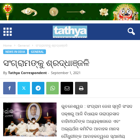
Home
General
ସଂଗ୍ରାମଙ୍କୁ ଶ୍ରଦ୍ଧାଞ୍ଜଳି
NEWS IN ODIA
GENERAL
ସଂଗ୍ରାମଙ୍କୁ ଶ୍ରଦ୍ଧାଞ୍ଜଳି
By
Tathya Correspondent
-
September 1, 2021
ଭୁବନେଶ୍ୱର : ସଂଗ୍ରାମ ଜେନା ସ୍ମୃତି ସଂସଦ
ପକ୍ଷରୁ ଆଜି ବିଧାୟକ ତାରାପ୍ରସାଦ
ବାହିନୀପତିଙ୍କ ଅଧ୍ୟକ୍ଷତାରେ ଏବଂ
ଅଭ୍ୟର୍ଥନା କମିଟିର ଆବାହକ ମାନସ
ଚୌଧୁରୀଙ୍କ ଆବାହକତ୍ୱରେ ସ୍ଥାନୀୟ