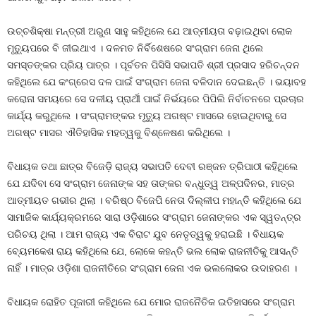
ଉଚ୍ଚଶିକ୍ଷା ମନ୍ତ୍ରୀ ଅରୁଣ ସାହୁ କହିଥିଲେ ଯେ ଆତ୍ମୀୟତା ବଢ଼ାଇଥିବା ଲୋକ
ମୃତ୍ୟୁପରେ ବି ଜୀଇଥାଏ । ଦଳମତ ନିର୍ବିଶେଷରେ ସଂଗ୍ରାମ ଜେନା ଥିଲେ
ସମସ୍ତଙ୍କର ପ୍ରିୟ ପାତ୍ର । ପୂର୍ବତନ ପିସିସି ସଭାପତି ଶ୍ରୀ ପ୍ରସାଦ ହରିଚନ୍ଦନ
କହିଥିଲେ ଯେ କଂଗ୍ରେସ ଦଳ ପାଇଁ ସଂଗ୍ରାମ ଜେନା ବଳିଦାନ ଦେଇଛନ୍ତି । ଭୟାବହ
କରୋନା ସମୟରେ ସେ ଦଳୀୟ ପ୍ରାର୍ଥୀ ପାଇଁ ନିର୍ଭୟରେ ପିପିଲି ନିର୍ବାଚନରେ ପ୍ରଚାର
କାର୍ଯ୍ୟ କରୁଥିଲେ । ସଂଗ୍ରାମଙ୍କର ମୃତ୍ୟୁ ଅଗଷ୍ଟ ମାସରେ ହୋଇଥିବାରୁ ସେ
ଅଗଷ୍ଟ ମାସର ଐତିହାସିକ ମହତ୍ୱକୁ ବିଶ୍ଳେଷଣ କରିଥିଲେ ।
ବିଧାୟକ ତଥା ଛାତ୍ର ବିଜେଡ଼ି ରାଜ୍ୟ ସଭାପତି ଦେବୀ ରଞ୍ଜନ ତ୍ରିପାଠୀ କହିଥିଲେ
ଯେ ଯଦିବା ସେ ସଂଗ୍ରାମ ଜେନାଙ୍କ ସହ ତାଙ୍କର ବନ୍ଧୁତ୍ୱ ଅଳ୍ପଦିନର, ମାତ୍ର
ଆତ୍ମୀୟତ ଗଭୀର ଥିଲା । ବରିଷ୍ଠ ବିଜେପି ନେତା ଦିଲ୍ଳୀପ ମହାନ୍ତି କହିଥିଲେ ଯେ
ସାମାଜିକ କାର୍ଯ୍ୟକ୍ରମରେ ସାରା ଓଡ଼ିଶାରେ ସଂଗ୍ରାମ ଜେନାଙ୍କର ଏକ ସ୍ୱତନ୍ତ୍ର
ପରିଚୟ ଥିଲା । ଆମ ରାଜ୍ୟ ଏକ ବିରାଟ ଯୁବ ନେତୃତ୍ୱକୁ ହରାଇଛି । ବିଧାୟକ
ବ୍ୟେମକେଶ ରାୟ କହିଥିଲେ ଯେ, ଲୋକେ କହନ୍ତି ଭଲ ଲୋକ ରାଜନୀତିକୁ ଆସନ୍ତି
ନାହିଁ । ମାତ୍ର ଓଡ଼ିଶା ରାଜନୀତିରେ ସଂଗ୍ରାମ ଜେନା ଏକ ଭଲଲୋକର ଉଦାହରଣ ।
ବିଧାୟକ ରୋହିତ ପୂଜାରୀ କହିଥିଲେ ଯେ ମୋର ରାଜନୈତିକ ଇତିହାସରେ ସଂଗ୍ରାମ