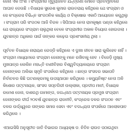
ଜେନା ଏକ ଅଂଶ । ସଂଗ୍ରାମର ମୃତ୍ୟୁଜନିତ ଯନ୍ତ୍ରଣା ମୋତେ ପ୍ରତିମୂର୍ହତରେ
ଆଘାତ ଦେଉଛି । ବିଧାୟକ ସୁରେଶ କୁମାର ରାଉତରାୟ କହିଥିଲେ ଯେ ସଂଗ୍ରାମ ଓ
ସେ କଂଗ୍ରେସ ବିଭିନ୍ନ ସାଂଗଠନିକ କାର୍ଯ୍ୟ ଓ ବିକ୍ଷୋଭ ଏକାଠି ଆୟୋଜନ କରୁଥିଲୁ
। ସଂଗ୍ରାମ ପରି ସଂଗଠକ ଆଜି ବିରଳ । ସିପିଆଇ ନେତା ରାମକୃଷ୍ଣ ପଣ୍ଡା କହିଥିଲେ
ଯେ ରାଜ୍ୟରେ ସଂଗ୍ରାମ ଚାଲୁଥିଲା ବେଳେ ସଂଗ୍ରାମୀର ଅକାଳ ବିୟୋଗ ହୋଇଗଲା ।
ଯୁବଛାତ୍ର ଅଧିକାର ପାଇଁ ତାଙ୍କର ଲଢ଼େଇ ପ୍ରଶଂସନୀୟ ଥିଲା ।
ପୂର୍ବତନ ବିଧାୟକ ନାରାୟଣ ରେଡ୍ଡି କହିଥିଲେ ଏ ଦୁଃଖ ଜୀବନ ସାରା ଭୁଲିହେବ ନାହିଁ ।
ସଂଗ୍ରାମ ମାଧ୍ୟମରେ ସଂଗ୍ରାମ ଜେନାଙ୍କୁ ମନେ ରଖିବାକୁ ହେବ । ବିଜେଡ଼ି ମୁଖ୍ୟ
ମୁଖପାତ୍ର ଲେଲିନ ମହାନ୍ତି ବାଣୀବିହାର ବିଶ୍ୱବିଦ୍ୟାଳୟରେ ସଂଗ୍ରାମ
ଜେନାଙ୍କର ଅଲିଭା ସ୍ମୃତି ସଂପର୍କରେ କହିଥିଲେ । ଛାତ୍ର ସଂସଦର ସଭାପତି
ନିର୍ବାଚନର କିଛି ଘଟଣାକ୍ରମକୁ ଉପସ୍ଥାପନ କରିଥିଲେ । କମ୍ୟୁନିଷ୍ଟ ନେତା ଅଳି
କିଶୋର ପଟ୍ଟନାୟକ, ସାଂସଦ ସପ୍ତଗିରୀ ଉଲ୍ଲାକା, ପ୍ରଦୀପ ମାଝୀ, ବିଧାୟକ
ରମେଶ ଜେନା, ଦାଶରଥି ଗାମାଙ୍ଗ, ଜଗନ୍ନାଥ ପଟ୍ଟନାୟକ ପ୍ରମୁଖ ସଂଗ୍ରାମ
ଜେନାଙ୍କର ଦୀର୍ଘ ୨୦ବର୍ଷ ଯୁବଛାତ୍ର ରାଜନୀତି, କଂଗ୍ରେସ ଦଳର ସଂଗଠନ ଏବଂ
ଦଳର ଉର୍ଦ୍ଧ୍ୱରେ ତାଙ୍କର ସମାଜ ସେବା ଏବଂ ବଦାନ୍ୟତା ସଂପର୍କରେ ଆଲୋକପାତ
କରିଥିଲେ ।
ଏଆଇସିସି ଅନୁସୂଚୀତ ଜାତି ବିଭାଗର ଅଧ୍ୟକ୍ଷ ଡ. ନିତିନ ରାଉତ ପଠାଇଥିବା