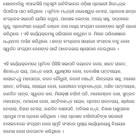
ଶୋକବାର୍ତାକୁ ଏଆଇସିସି ଅନୁସୂଚୀ ଜାତିବିଭାଗର ଓଡ଼ିଶା ପ୍ରଭାରୀ ହିତେନ୍ଦ୍ର
ପିଠାରିଆ ପାଠ କରିଥିଲେ । ପୂର୍ବତନ ମନ୍ତ୍ରୀ ଗଣେଶ୍ୱର ବେହରା, ପ୍ରଦେଶ ଛାତ୍ର
କଂଗ୍ରେସ ସଭାପତି ୟାସିର ନୱାଜ, ଆଲୋକ ଲେଙ୍କା, ଅଜୟ ସାହୁ, ପଦ୍ମାକର
ଗୁରୁ, ପ୍ରଫେସର ଜ୍ୟୋତି ରଞ୍ଜନ ଦାସ ମଧ୍ୟ ସଂଗ୍ରାମ ଜେନାଙ୍କର ସ୍ମୃତି ଚାରଣ
କରିଥିଲେ । ଏହି କାର୍ଯ୍ୟକ୍ରମକୁ ପରିଚାଳନା କରୁଥିବା ଡ. ମିଲନ ପରିଶେଷରେ
ଧନ୍ୟବାଦ ଅର୍ପଣ କରିଥିଲେ । ଛାତ୍ର କଂଗ୍ରେସ ସାଧାରଣ ସଂପାଦକ ବାବୁ ଜେନା
ସ୍ୱର୍ଗତ ସଂଗ୍ରାମ ଜେନାଙ୍କ ପାଇଁ ଆବେଗଭରା ଶ୍ଲୋଗାନ ଦେଇଥିଲେ ।
ଏହି କାର୍ଯ୍ୟକ୍ରମରେ ପୂର୍ବତନ ପିସିସି ସଭାପତି ଜୟଦେବ ଜେନା, ଶରତ ରାଉତ,
ଶିବାନନ୍ଦ ରାୟ, ଅନନ୍ତ ସେଠୀ, ଯୁଧିଷ୍ଠୀର ଜେନା, ଦେବାଶିଷ ପଟ୍ଟନାୟକ,
ଲଲାଟେନ୍ଦୁ ମହାପାତ୍ର, ରଜତ ଚୌଧୁରୀ, ରଜନୀ ମହାନ୍ତି, ଲିଙ୍ଗରାଜ ସାହୁ, ମନୋର
ରାଉତ, ରବିରାୟ, ନାରାୟଣ ଜେନା, ଯୋଗୀନାଥ ବାହୁବଳେନ୍ଦ୍ର, ଅଶିତ ପଟ୍ଟନାୟକ,
ରଣଜିତ ପାତ୍ର, ସ୍ୱାଗତ କର, ମିନାକ୍ଷୀ ବାହିନୀ ପତି, ମନୋରଞ୍ଜନ ଦାଶ, ସୁବ୍ରତ
ମହାପାତ୍ର, ଅମରେଶ ଜେନା, ସଚ୍ଚିଦାନନ୍ଦ ନାୟକ, ପ୍ରତାପ ରାଉତରାୟ, ଶ୍ରୀଧର
ବେହେରା, ନିହାର ବେହରା, ରଣଜିତ ସେନାପତି, ଅବିନାଶ ନନ୍ଦ, ବିକାଶ ପଶୁପାଳକ
ପ୍ରମୁଖ ଅଂଶ ଗ୍ରହଣ କରିଥିଲେ । ତାରା ପ୍ରସାଦ ବାହିନୀପତିଙ୍କ ସରକାରୀ
ବାସଭବନରେ ସଂଗ୍ରାମ ଜେନା ସ୍ମୃତି ସଂସଦର ମୁଖ୍ୟ କାର୍ଯ୍ୟାଳୟକୁ ବିଧାୟକ
ରମେଶ ଜେନା ଉଦଘାଟନ କରିଥିଲେ ।