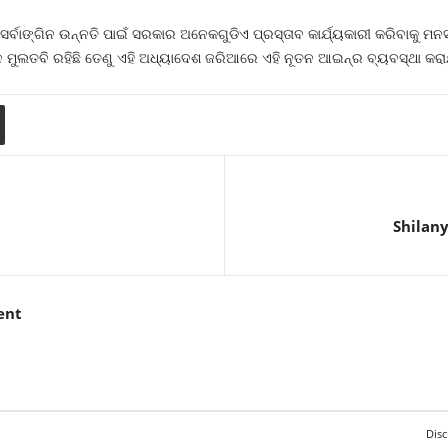
୍ବାଙ୍ଗିନ ଉନ୍ନତି ପାଇଁ ସରକାର ଅନେକଗୁଡିଏ ପ୍ରସ୍ତାବ କାର୍ଯ୍ୟକାରୀ କରିବାକୁ ମନସ୍ଥ
ନ ମୁଲତବି ରହିଛି ତେଣୁ ଏହି ଅଧ୍ୟାଦେଶ ଜରିଆରେ ଏହି ନୂତନ ଆଇନ୍‍ର ବ୍ୟବସ୍ଥା କରା
Shilany
ent
Disc