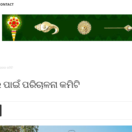
CONTACT
ାଳନା କମିଟି
 ପାଇଁ ପରିଚାଳନା କମିଟି