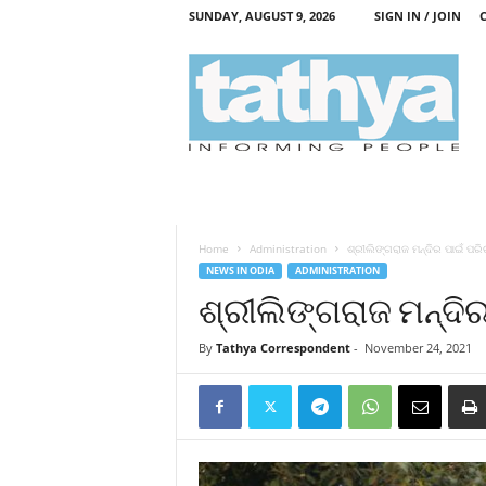
SUNDAY, AUGUST 9, 2026
SIGN IN / JOIN
T
a
t
h
y
a
Home
Administration
ଶ୍ରୀଲିଙ୍ଗରାଜ ମନ୍ଦିର ପାଇଁ ପରିଚ
NEWS IN ODIA
ADMINISTRATION
ଶ୍ରୀଲିଙ୍ଗରାଜ ମନ୍ଦିର
By
Tathya Correspondent
-
November 24, 2021