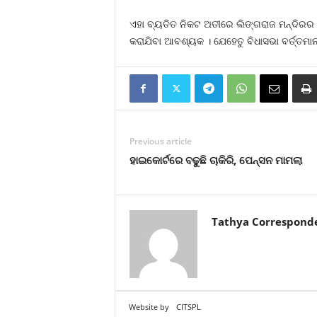
ଏହା ବ୍ୟତିତ ନିକଟ ଅତୀରେ ଲିଙ୍ଗରାଜ ମନ୍ଦିରର ସର
କରାଯିବା ଆବଶ୍ୟକ । ଯେହେତୁ ବିଧାସଭା ବର୍ତ୍ତମା
Previous article
ହାଇକୋର୍ଟରେ ବଢୁଛି ଚାକିରି, ପେନ୍‍ସନ ମାମଲା
Tathya Correspond
Website by
CITSPL