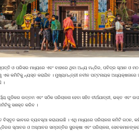
ପତ୍ତି ଓ ପରିସର ମଧ୍ୟରେ ଏବଂ ବାହାରେ ଥିବା ଅନ୍ୟ ମନ୍ଦିର, ପବିତ୍ର ସ୍ଥାନ ଓ ମଠ ସ
୍ୱ ଏକ କମିଟିକୁ ନ୍ୟସ୍ତ କରାଯିବ । ମୁଖ୍ୟମନ୍ତ୍ରୀ ନବୀନ ପଟ୍ଟନାୟକ ଅଧ୍ୟକ୍ଷତାରେ ଅ
ି ।
ାର୍ଯ୍ୟ ଗୁଡିକର ଉତ୍ତମ ଏବଂ ସଠିକ ପରିଚାଳନା ହେବା ସହିତ ତୀର୍ଥଯାତ୍ରୀ, ଭକ୍ତ ଏବଂ 
କମିଟିକୁ ସଶକ୍ତ କରିବ ।
େ ବିସ୍ତୃତ ଭାବରେ ବ୍ୟବସ୍ଥା କରାଯାଇଛି । ଏଥି ମଧ୍ୟରେ ପରିଚାଳନା କମିଟି ଗଠନ, କମ
୍ଦିରର ସ୍ଥାବର ଓ ଅସ୍ଥାବର ସମ୍ପତ୍ତିର ସୁରକ୍ଷା ଏବଂ ପରିଚାଳନା, ସେବକମାନଙ୍କର 