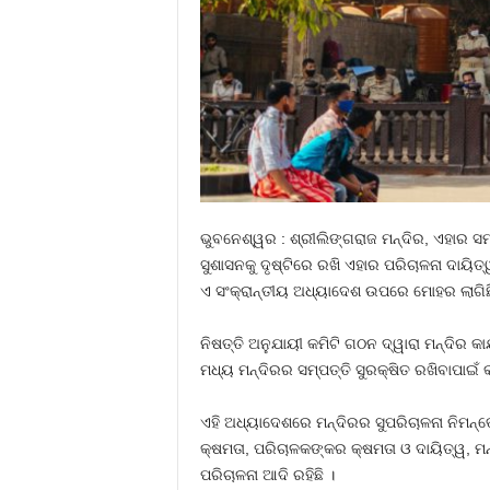
ଭୁବନେଶ୍ୱର : ଶ୍ରୀଲିଙ୍ଗରାଜ ମନ୍ଦିର, ଏହାର ସମ୍
ସୁଶାସନକୁ ଦୃଷ୍ଟିରେ ରଖି ଏହାର ପରିଚାଳନା ଦାୟିତ
ଏ ସଂକ୍ରାନ୍ତୀୟ ଅଧ୍ୟାଦେଶ ଉପରେ ମୋହର ଲାଗିଛ
ନିଷତ୍ତି ଅନୁଯାୟୀ କମିଟି ଗଠନ ଦ୍ୱାରା ମନ୍ଦିର କ
ମଧ୍ୟ ମନ୍ଦିରର ସମ୍ପତ୍ତି ସୁରକ୍ଷିତ ରଖିବାପାଇଁ 
ଏହି ଅଧ୍ୟାଦେଶରେ ମନ୍ଦିରର ସୁପରିଚାଳନା ନିମନ୍ତ
କ୍ଷମତା, ପରିଚାଳକଙ୍କର କ୍ଷମତା ଓ ଦାୟିତ୍ୱ, ମନ
ପରିଚାଳନା ଆଦି ରହିଛି ।