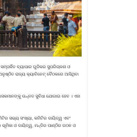
ମ୍ପର୍କିତ ବ୍ୟାପାର ଗୁଡିକର ସୁପରିଚାଳନା ଓ
ନୁଷ୍ଠିତ ରାଜ୍ୟ କ୍ୟାବିନେଟ୍‍ ବୈଠକରେ ଆସିଥିବା
ଉପାସକମାନଙ୍କୁ ଉନ୍ନତ ସୁବିଧା ଯୋଗାଇ ହେବ । ଏହା
ିଟିର ସଭ୍ୟ ସଂଖ୍ୟା, କମିଟିର ଦାୟିତ୍ୱ ଏବଂ
ଭୂମିକା ଓ ଦାୟିତ୍ୱ, ମନ୍ଦିର ପାଣ୍ଠିର ଗଠନ ଓ