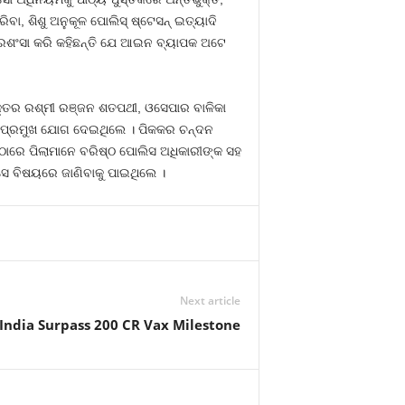
ିବା, ଶିଶୁ ଅନୁକୂଳ ପୋଲିସ୍ ଷ୍ଟେସନ୍ ଇତ୍ୟାଦି
 ପ୍ରଶଂସା କରି କହିଛନ୍ତି ଯେ ଆଇନ ବ୍ୟାପକ ଅଟେ
 ଡକ୍ତର ରଶ୍ମୀ ରଞ୍ଜନ ଶତପଥୀ, ଓସେପାର ବାଳିକା
୍ତି ପ୍ରମୁଖ ଯୋଗ ଦେଇଥିଲେ । ପିକକର ଚନ୍ଦନ
ଁଠାରେ ପିଲାମାନେ ବରିଷ୍ଠ ପୋଲିସ ଅଧିକାରୀଙ୍କ ସହ
 ସେ ବିଷୟରେ ଜାଣିବାକୁ ପାଇଥିଲେ ।
Next article
India Surpass 200 CR Vax Milestone