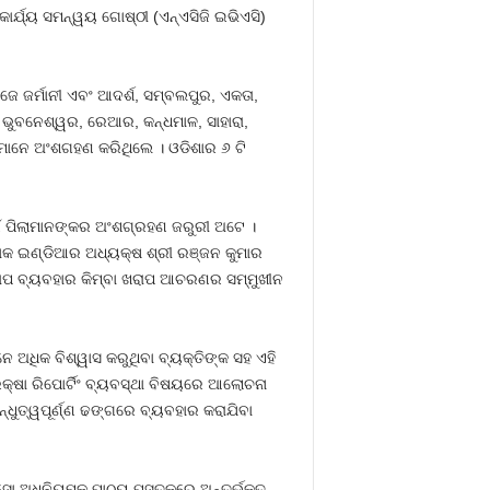
ାର୍ଯ୍ୟ ସମନ୍ୱୟ ଗୋଷ୍ଠୀ (ଏନ୍‍ଏସିଜି ଇଭିଏସି)
ଏମଜେ ଜର୍ମାନୀ ଏବଂ ଆଦର୍ଶ, ସମ୍ବଲପୁର, ଏକତା,
ଭୁବନେଶ୍ୱର, ରେଆର, କନ୍ଧମାଳ, ସାହାରା,
ିମାନେ ଅଂଶଗହଣ କରିଥିଲେ । ଓଡିଶାର ୬ ଟି
ାଇଁ ପିଲାମାନଙ୍କର ଅଂଶଗ୍ରହଣ ଜରୁରୀ ଅଟେ ।
ଭାକ ଇଣ୍ଡିଆର ଅଧ୍ୟକ୍ଷ ଶ୍ରୀ ରଞ୍ଜନ କୁମାର
 ଖରାପ ବ୍ୟବହାର କିମ୍ବା ଖରାପ ଆଚରଣର ସମ୍ମୁଖୀନ
େ ଅଧିକ ବିଶ୍ୱାସ କରୁଥିବା ବ୍ୟକ୍ତିଙ୍କ ସହ ଏହି
କ୍ଷା ରିପୋର୍ଟିଂ ବ୍ୟବସ୍ଥା ବିଷୟରେ ଆଲୋଚନା
୍ଧୁତ୍ୱପୂର୍ଣ୍ଣ ଢଙ୍ଗରେ ବ୍ୟବହାର କରାଯିବା
 ଅଧିନିୟମକୁ ପାଠ୍ୟ ପୁସ୍ତକରେ ଅନ୍ତର୍ଭୁକ୍ତ,