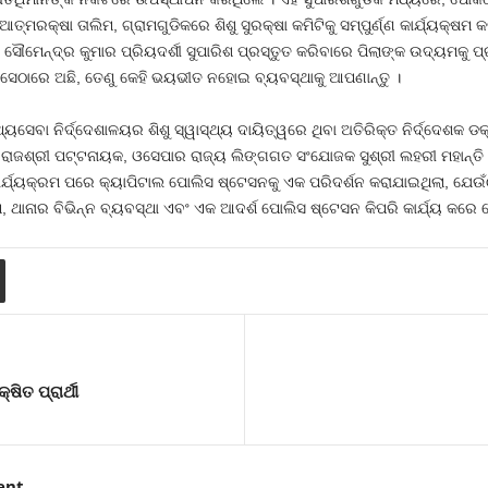
ରକ୍ଷା ତାଲିମ, ଗ୍ରାମଗୁଡିକରେ ଶିଶୁ ସୁରକ୍ଷା କମିଟିକୁ ସମ୍ପୁର୍ଣ୍ଣ କାର୍ଯ୍ୟକ୍ଷମ କର
ରୀ ସୌମେନ୍ଦ୍ର କୁମାର ପ୍ରିୟଦର୍ଶୀ ସୁପାରିଶ ପ୍ରସ୍ତୁତ କରିବାରେ ପିଲାଙ୍କ ଉଦ୍ୟମକୁ
ିସ ସେଠାରେ ଅଛି, ତେଣୁ କେହି ଭୟଭୀତ ନହୋଇ ବ୍ୟବସ୍ଥାକୁ ଆପଣାନ୍ତୁ ।
ୟସେବା ନିର୍ଦ୍ଦେଶାଳୟର ଶିଶୁ ସ୍ୱାସ୍ଥ୍ୟ ଦାୟିତ୍ୱରେ ଥିବା ଅତିରିକ୍ତ ନିର୍ଦ୍ଦେଶକ
ୁଶ୍ରୀ ରାଜଶ୍ରୀ ପଟ୍ଟନାୟକ, ଓସେପାର ରାଜ୍ୟ ଲିଙ୍ଗଗତ ସଂଯୋଜକ ସୁଶ୍ରୀ ଲହରୀ ମହାନ
ାର୍ଯ୍ୟକ୍ରମ ପରେ କ୍ୟାପିଟାଲ ପୋଲିସ ଷ୍ଟେସନକୁ ଏକ ପରିଦର୍ଶନ କରାଯାଇଥିଲା, ଯେଉ
ପ, ଥାନାର ବିଭିନ୍ନ ବ୍ୟବସ୍ଥା ଏବଂ ଏକ ଆଦର୍ଶ ପୋଲିସ ଷ୍ଟେସନ କିପରି କାର୍ଯ୍ୟ କରେ
ିତ ପ୍ରାର୍ଥୀ
ent