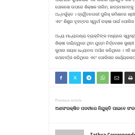
ପୋକସୋ ଉପରେ ଶିକ୍ଷକ ତାଲିମ, ଛାତ୍ରମାନଙ୍କୁ ଆତ୍ମ
ଅନ୍ତର୍ଭୁକ୍ତ । ଦ୍ୱୈତନଗରୀ ପୁଲିସ୍‍ କମିଶନର ଶ୍
ଏବଂ ଶିଶୁର ବୃହତ୍ତର ସ୍ୱାର୍ଥ ରକ୍ଷା ପାଇଁ ପୋଲ
ଅନ୍ୟ ମାନ୍ୟଗଣ୍ୟ ବ୍ୟକ୍ତିଙ୍କ ମଧ୍ୟରେ ସ୍ୱାସ୍ଥ୍
ଶିକ୍ଷା ଦାୟିତ୍ୱରେ ଥିବା ଯୁଗ୍ମ ନିର୍ଦ୍ଦେଶକ ସ
କୁମାର ନାୟକ ଧନ୍ୟବାଦ ଅର୍ପଣ କରିଥିଲେ । ଏହି କ
କଥାବାର୍ତ୍ତା କରିଥିଲେ ଏବଂ ପୋଲିସର କାର୍ଯ୍ୟକଳା
Previous article
ଅଣସଂରକ୍ଷିତ ପଦବୀରେ ନିଯୁକ୍ତି ପାଇବେ ସଂରକ୍ଷ
Tathya Correspond