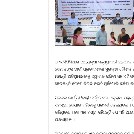
ଓଏସସିପିସିଆର ଅଧ୍ୟକ୍ଷା ସନ୍ଧ୍ୟାବତୀ ପ୍ରଧାନ ଏ
ସେମାନଙ୍କ ପାଇଁ ପ୍ରଭାବଶାଳୀ ସୁରକ୍ଷା କୌଶଳ ପ
ମହାନ୍ତି ଅତିଥିମାନଙ୍କୁ ସ୍ୱାଗତ କରିବା ସହ ଏହି
ହେଉଛନ୍ତି ତେବେ ନିରବ ନରହି ମୁହଁଖୋଲି କହିବା ଉଚି
ପିକକର କାର୍ଯ୍ୟର୍ନିବାହୀ ନିର୍ଦ୍ଦେଶିକା ଅନୁରାଧ
ସମସ୍ୟା ସେୟାର କରିବାକୁ ପରାମର୍ଶ ଦେଇଥିଲେ । 
କରିଥିଲେ । ସେ ଏହା ମଧ୍ୟ କହିଛନ୍ତି ଯେ ଏହି ଆଇନ
ଆବଶ୍ୟକ ।
ପିଲାମାନେ ସୁପାରିଶର ଏକ ତାଲିକା ପ୍ରସ୍ତୁତ କରି