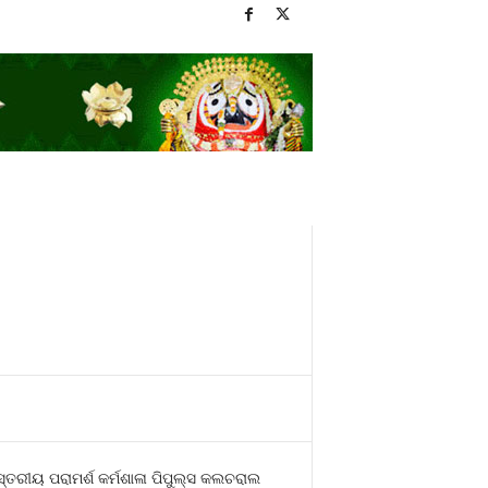
ସ୍ତରୀୟ ପରାମର୍ଶ କର୍ମଶାଳା ପିପୁଲ୍ସ କଲଚରାଲ