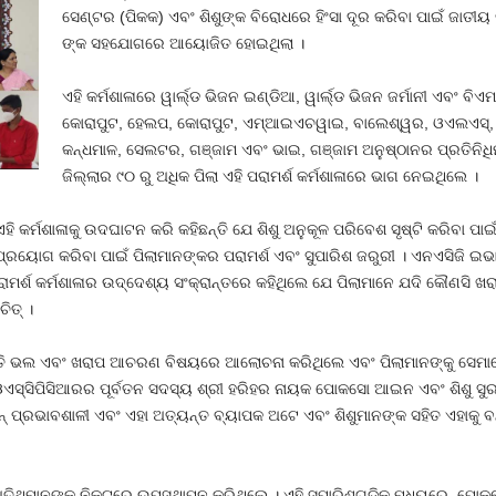
ସେଣ୍ଟର (ପିକକ) ଏବଂ ଶିଶୁଙ୍କ ବିରୋଧରେ ହିଂସା ଦୂର କରିବା ପାଇଁ ଜାତୀୟ କ
ଙ୍କ ସହଯୋଗରେ ଆୟୋଜିତ ହୋଇଥିଲା ।
ଏହି କର୍ମଶାଳାରେ ୱାର୍ଲ୍ଡ ଭିଜନ ଇଣ୍ଡିଆ, ୱାର୍ଲ୍ଡ ଭିଜନ ଜର୍ମାନୀ ଏବଂ ବି
କୋରାପୁଟ, ହେଲପ, କୋରାପୁଟ, ଏମ୍‍ଆଇଏଚୱାଇ, ବାଲେଶ୍ୱର, ଓଏଲଏସ୍‍, 
କନ୍ଧମାଳ, ସେଲଟର, ଗଞ୍ଜାମ ଏବଂ ଭାଇ, ଗଞ୍ଜାମ ଅନୁଷ୍ଠାନର ପ୍ରତିନିଧ
ଜିଲ୍ଲାର ୯୦ ରୁ ଅଧିକ ପିଲା ଏହି ପରାମର୍ଶ କର୍ମଶାଳାରେ ଭାଗ ନେଇଥିଲେ ।
ହି କର୍ମଶାଳାକୁ ଉଦଘାଟନ କରି କହିଛନ୍ତି ଯେ ଶିଶୁ ଅନୁକୂଳ ପରିବେଶ ସୃଷ୍ଟି କରିବା ପ
୍ରୟୋଗ କରିବା ପାଇଁ ପିଲାମାନଙ୍କର ପରାମର୍ଶ ଏବଂ ସୁପାରିଶ ଜରୁରୀ । ଏନଏସିଜି ଇ
 ପରାମର୍ଶ କର୍ମଶାଳାର ଉଦ୍ଦେଶ୍ୟ ସଂକ୍ରାନ୍ତରେ କହିଥିଲେ ଯେ ପିଲାମାନେ ଯଦି କୌଣସି
ତ୍‍ ।
ା ମହାନ୍ତି ଭଲ ଏବଂ ଖରାପ ଆଚରଣ ବିଷୟରେ ଆଲୋଚନା କରିଥିଲେ ଏବଂ ପିଲାମାନଙ୍କୁ ସେମାନ
ଓଏସ୍‍ସିପିସିଆରର ପୂର୍ବତନ ସଦସ୍ୟ ଶ୍ରୀ ହରିହର ନାୟକ ପୋକସୋ ଆଇନ ଏବଂ ଶିଶୁ ସୁର
୍‍ ପ୍ରଭାବଶାଳୀ ଏବଂ ଏହା ଅତ୍ୟନ୍ତ ବ୍ୟାପକ ଅଟେ ଏବଂ ଶିଶୁମାନଙ୍କ ସହିତ ଏହାକୁ ବନ
 ଅତିଥିମାନଙ୍କ ନିକଟରେ ଉପସ୍ଥାପନ କରିଥିଲେ । ଏହି ସୁପାରିଶଗୁଡିକ ମଧ୍ୟରେ, ପୋକସୋ