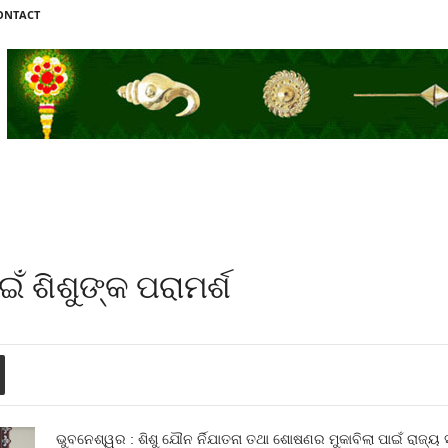
ONTACT
ଁ ଶିଶୁଙ୍କ ପରାମର୍ଶ
ଭୁବନେଶ୍ୱର : ଶିଶୁ ଯୌନ ର୍ନିଯାତନା ତଥା ଶୋଷଣର ମୁକାବିଲା ପାଇଁ ରାଜ୍ୟ 