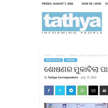
FRIDAY, AUGUST 7, 2026
SIGN IN / JOIN
C
T
a
t
h
y
a
Home
General
ଶୋଷଣର ମୁକାବିଲା ପାଇଁ ଶିଶୁଙ୍କ ପରାମର୍ଶ
NEWS IN ODIA
GENERAL
ଶୋଷଣର ମୁକାବିଲା ପାଇ
By
Tathya Correspondent
-
July 17, 2022