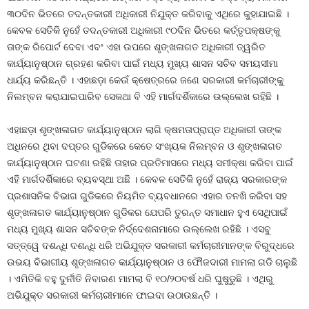
୩୦ଦିନ ଭିତରେ ତଦନ୍ତକାରୀ ଅଧିକାରୀ ନିଯୁକ୍ତ କରିବାକୁ ଏଥିରେ କୁହାଯାଇଛି ।
କେବଳ ସେତିକି ନୁହେଁ ତଦନ୍ତକାରୀ ଅଧିକାରୀ ୯୦ଦିନ ଭିତରେ କର୍ତ୍ତୃପକ୍ଷଙ୍କୁ
ତାଙ୍କ ରିପୋର୍ଟ ଦେବା ଏବଂ ଏହା ଉପରେ ଶୃଙ୍ଖଳାଗତ ଅଧିକାରୀ ତ୍ୱରିତ
କାର୍ଯ୍ୟାନୁଷ୍ଠାନ ଗ୍ରହଣ କରିବା ପାଇଁ ମଧ୍ୟ ମୁଖ୍ୟ ଶାସନ ସଚିବ ସମୟସୀମା
ଧାର୍ଯ୍ୟ କରିଛନ୍ତି । ଏହାଛଡ଼ା କେଉଁ କ୍ଷେତ୍ରରେ ଜଣେ ସରକାରୀ କର୍ମଚାରୀଙ୍କୁ
ନିଲମ୍ବନ କରାଯାଇପାରିବ ସେକଥା ବି ଏହି ମାର୍ଗଦର୍ଶିକାରେ ଉଲ୍ଲେଖ ରହିଛି ।
ଏହାଛଡ଼ା ଶୃଙ୍ଖଳାଗତ କାର୍ଯ୍ୟାନୁଷ୍ଠାନ ଲାଗି କ୍ଷମତାପ୍ରାପ୍ତ ଅଧିକାରୀ ତାଙ୍କ
ଅଧିନରେ ଥିବା ଦପ୍ତର ଗୁଡିକରେ କେତେ ସଂଖ୍ୟକ ନିଲମ୍ବନ ଓ ଶୃଙ୍ଖଳାଗତ
କାର୍ଯ୍ୟାନୁଷ୍ଠାନ ଘଟଣା ରହିଛି ତାହାର ପ୍ରତିମାସରେ ମଧ୍ୟ ସମୀକ୍ଷା କରିବା ପାଇଁ
ଏହି ମାର୍ଗଦର୍ଶିକାରେ ବ୍ୟବସ୍ଥା ଅଛି । କେବଳ ସେତିକି ନୁହେଁ ରାଜ୍ୟ ସରକାରଙ୍କ
ପ୍ରଶାସନିକ ବିଭାଗ ଗୁଡିକରେ ନିୟମିତ ବ୍ୟବଧାନରେ ଏହାର ତନଖି କରିବା ସହ
ଶୃଙ୍ଖଳାଗତ କାର୍ଯ୍ୟାନୁଷ୍ଠାନ ଗୁଡିକର ଯେପରି ତୁରନ୍ତ ସମାଧାନ ହୁଏ ସେଥିପାଇଁ
ମଧ୍ୟ ମୁଖ୍ୟ ଶାସନ ସଚିବଙ୍କ ନିର୍ଦ୍ଦେଶନାମାରେ ଉଲ୍ଲେଖ ରହିଛି । ଏସବୁ
ସତ୍ତ୍ୱେ ଦଶନ୍ଧି ଦଶନ୍ଧି ଧରି ଅଭିଯୁକ୍ତ ସରକାରୀ କର୍ମଚାରୀମାନଙ୍କ ବିରୁଦ୍ଧରେ
ଉଭୟ ବିଭାଗୀୟ ଶୃଙ୍ଖଳାଗତ କାର୍ଯ୍ୟାନୁଷ୍ଠାନ ଓ ଫୌଜଦାରୀ ମାମଲା ଗଡି ଚାଲୁଛି
। ଏମିତିକି ବହୁ ଦୁର୍ନୀତି ନିବାରଣ ମାମଲା ବି ୧୦/୨୦ବର୍ଷ ଧରି ଘୁଷୁଡୁଛି । ଏଥିରୁ
ଅଭିଯୁକ୍ତ ସରକାରୀ କର୍ମଚାରୀମାନେ ଫାଇଦା ଉଠାଉଛନ୍ତି ।