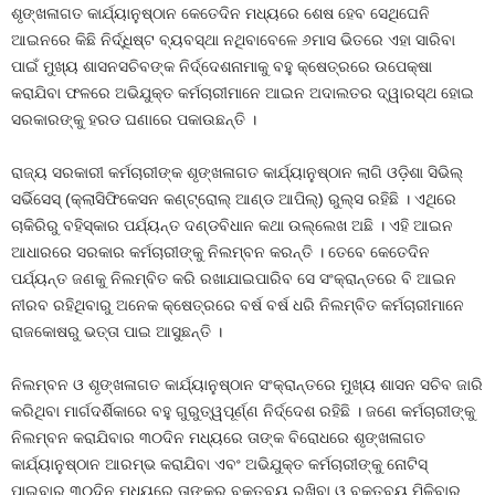
ଶୃଙ୍ଖଳାଗତ କାର୍ଯ୍ୟାନୁଷ୍ଠାନ କେତେଦିନ ମଧ୍ୟରେ ଶେଷ ହେବ ସେଥିଘେନି
ଆଇନରେ କିଛି ନିର୍ଦ୍ଧିଷ୍ଟ ବ୍ୟବସ୍ଥା ନଥିବାବେଳେ ୬ମାସ ଭିତରେ ଏହା ସାରିବା
ପାଇଁ ମୁଖ୍ୟ ଶାସନସଚିବଙ୍କ ନିର୍ଦ୍ଦେଶନାମାକୁ ବହୁ କ୍ଷେତ୍ରରେ ଉପେକ୍ଷା
କରାଯିବା ଫଳରେ ଅଭିଯୁକ୍ତ କର୍ମଚାରୀମାନେ ଆଇନ ଅଦାଲତର ଦ୍ୱାରସ୍ଥ ହୋଇ
ସରକାରଙ୍କୁ ହରଡ ଘଣାରେ ପକାଉଛନ୍ତି ।
ରାଜ୍ୟ ସରକାରୀ କର୍ମଚାରୀଙ୍କ ଶୃଙ୍ଖଳାଗତ କାର୍ଯ୍ୟାନୁଷ୍ଠାନ ଲାଗି ଓଡ଼ିଶା ସିଭିଲ୍‍
ସର୍ଭିସେସ୍‍ (କ୍ଲାସିଫିକେସନ କଣ୍ଟ୍ରୋଲ୍‍ ଆଣ୍ଡ ଆପିଲ୍‍) ରୁଲ୍‍ସ ରହିଛି । ଏଥିରେ
ଚାକିରିରୁ ବହିସ୍କାର ପର୍ଯ୍ୟନ୍ତ ଦଣ୍ଡବିଧାନ କଥା ଉଲ୍ଲେଖ ଅଛି । ଏହି ଆଇନ
ଆଧାରରେ ସରକାର କର୍ମଚାରୀଙ୍କୁ ନିଲମ୍ବନ କରନ୍ତି । ତେବେ କେତେଦିନ
ପର୍ଯ୍ୟନ୍ତ ଜଣକୁ ନିଲମ୍ବିତ କରି ରଖାଯାଇପାରିବ ସେ ସଂକ୍ରାନ୍ତରେ ବି ଆଇନ
ନୀରବ ରହିଥିବାରୁ ଅନେକ କ୍ଷେତ୍ରରେ ବର୍ଷ ବର୍ଷ ଧରି ନିଲମ୍ବିତ କର୍ମଚାରୀମାନେ
ରାଜକୋଷରୁ ଭତ୍ତା ପାଇ ଆସୁଛନ୍ତି ।
ନିଲମ୍ବନ ଓ ଶୃଙ୍ଖଳାଗତ କାର୍ଯ୍ୟାନୁଷ୍ଠାନ ସଂକ୍ରାନ୍ତରେ ମୁଖ୍ୟ ଶାସନ ସଚିବ ଜାରି
କରିଥିବା ମାର୍ଗଦର୍ଶିକାରେ ବହୁ ଗୁରୁତ୍ୱପୂର୍ଣ୍ଣ ନିର୍ଦ୍ଦେଶ ରହିଛି । ଜଣେ କର୍ମଚାରୀଙ୍କୁ
ନିଲମ୍ବନ କରାଯିବାର ୩୦ଦିନ ମଧ୍ୟରେ ତାଙ୍କ ବିରୋଧରେ ଶୃଙ୍ଖଳାଗତ
କାର୍ଯ୍ୟାନୁଷ୍ଠାନ ଆରମ୍ଭ କରାଯିବା ଏବଂ ଅଭିଯୁକ୍ତ କର୍ମଚାରୀଙ୍କୁ ନୋଟିସ୍‍
ପାଇବାର ୩୦ଦିନ ମଧ୍ୟରେ ତାଙ୍କର ବକ୍ତବ୍ୟ ରଖିବା ଓ ବକ୍ତବ୍ୟ ମିଳିବାର