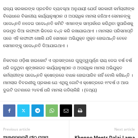
ରାଜ୍ୟ ସରକାରଙ୍କ ପ୍ରଚଳିତ ବ୍ୟବସ୍ଥା ଅନୁଯାୟୀ ଯେଉଁ ସରକାରୀ କର୍ମଚାରୀଙ୍କ
ବିରୋଧରେ ବିଭାଗୀୟ କାର୍ଯ୍ୟାନୁଷ୍ଠାନ ଓ ଅପରାଧିକ ମାମଲା ରହିଥାଏ ସେମାନଙ୍କୁ
ପଦୋନ୍ନତି ନଦେଇ ପଦୋନ୍ନତି କମିଟି ଏମାନଙ୍କ ସମ୍ପର୍କରେ କରିଥିବା ସୁପାରିଶକୁ
ଜଉମୁଦ ଦିଆ ଲଫାଫା ଭିତରେ ବନ୍ଦ କରି ରଖାଯାଇଥାଏ । ମାମଲାର ପରିସମାପ୍ତି
ପରେ ଏହି ଲଫାଫା ଖୋଲି ଯଦି ସେମାନେ ଅଭିଯୁକ୍ତ ମୁକ୍ତ ହୋଇଥାନ୍ତି ତେବେ
ସେମାନଙ୍କୁ ପଦୋନ୍ନତି ଦିଆଯାଇଥାଏ ।
ନିକଟରେ ଓଡ଼ିଶା ହାଇକୋର୍ଟ ଏ ପ୍ରସଙ୍ଗରେ ଗୁରୁତ୍ୱପୂର୍ଣ୍ଣ ରାୟ ଦେଇ ବର୍ଷ ବର୍ଷ
ଧରି ଗଡୁଥିବା ଶୃଙ୍ଖଳାଗତ କାର୍ଯ୍ୟାନୁଷ୍ଠାନ ଓ ଅପରାଧିକ ମାମଲା ଅଭିଯୁକ୍ତ
କର୍ମଚାରୀଙ୍କ ପଦୋନ୍ନତି କ୍ଷେତ୍ରରେ ବାଧକ ହୋଇପାରିବ ନାହିଁ ବୋଲି କହିଛନ୍ତି ।
ମାମଲାର ବିବରଣୀରୁ ପ୍ରକାଶ ଯେ ଏଥିରୁ ଗୋଟିଏ କ୍ଷେତ୍ରରେ ୧୯ବର୍ଷ ଓ ଆଉ
ଦୁଇଟି ଘଟଣାରେ ୨୪ବର୍ଷ ଧରି ମାମଲା ଗଡିଚାଲିଛି । (ତଥ୍ୟ)
Previous article
Next article
ଆଖଣ୍ଡଳମଣି ପୀଠ ରାସ୍ତା
Khenpo Meets Dalai Lama