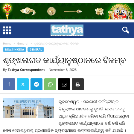
Home
General
ଶୃଙ୍ଖଳାଗତ କାର୍ଯ୍ୟାନୁଷ୍ଠାନରେ ବିଳମ୍ବ
NEWS IN ODIA
GENERAL
ଶୃଙ୍ଖଳାଗତ କାର୍ଯ୍ୟାନୁଷ୍ଠାନରେ ବିଳମ୍ବ
By
Tathya Correspondent
-
November 8, 2023
ଭୁବନେଶ୍ୱର : ସରକାରୀ କର୍ମଚାରୀଙ୍କ
ବିଶୃଙ୍ଖଳା ଆଚରଣକୁ ସୁଧାରି ଶାସନ କଳକୁ
ଅଧିକ କ୍ରିୟାଶୀଳ କରିବା ଲାଗି ନିଆଯାଉଥିବା
ଶୃଙ୍ଖଳାଗତ କାର୍ଯ୍ୟାନୁଷ୍ଠାନ ବର୍ଷ ବର୍ଷ ଧରି
ଶେଷ ହେଉନଥିବାରୁ ପ୍ରଶାସନିକ ବ୍ୟବସ୍ଥାରେ ଉତ୍ତରଦାୟିତ୍ୱ କମି ଯାଉଛି ।