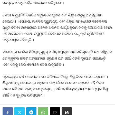
ସଦସ୍ୟମାନଙ୍କ ସହିତ ଆଲୋଚନା କରିଥିଲେ ।
ସୋଆ କମ୍ୟୁନିଟି ରେଡିଓ ସବୁବେଳେ ଯୁବକ ଏବଂ ଶିଶୁମାନଙ୍କୁ ଅଗ୍ରାଧିକାର
ଦେଇଥାଏ । ପୋଷଣ, ମାନସିକ ସ୍ୱାସ୍ଥ୍ୟ ଏବଂ ଶିକ୍ଷା ସମ୍ବନ୍ଧୀୟ ସଚେତନତା
ସୃଷ୍ଟି କରିବା ଲକ୍ଷ୍ୟରେ ଅନେକ ଅଭିନବ କାର୍ଯ୍ୟକ୍ରମ ହାତକୁ ନିଆଯାଉଛି ବୋଲି
ଏହି ଅବସରରେ ସୋଆ କମ୍ୟୁନିଟି ରେଡିଓର ଅଫିସର ଇନ୍ ଚାର୍ଜ ଶ୍ରୀମତି ହନି
ପଟ୍ଟନାୟକ କହିଛନ୍ତି ।
ଗାଇଡାନ୍ସ ଇଂଲିଶ ମିଡିୟମ୍ ସ୍କୁଲ୍‌ର ଶିକ୍ଷୟତ୍ରୀ ଶ୍ରୀମତି ସୁକାନ୍ତି ରଥ କହିଥିଲେ
ଯେ ସ୍କୁଲ୍‌ର ଛାତ୍ରଛାତ୍ରୀମାନେ ପ୍ରଥମ ଥର ପାଇଁ ଏଭଳି ସୁଯୋଗ ପାଇଛନ୍ତି
ଏବଂ ଏହାକୁ ନେଇ ସେମାନେ ବେଶ ଉତ୍ସାହିତ ।
ପ୍ରତ୍ୟେକ ବର୍ଷ ନଭେମ୍ବର ୨୦ ତାରିଖରେ ବିଶ୍ୱ ଶିଶୁ ଦିବସ ପାଳନ କରାଯାଏ ।
ଶିଶୁମାନଙ୍କୁ ସେମାନଙ୍କ ଅଧିକାର ସମ୍ପର୍କରେ ସଚେତନ କରାଇବା ଏହି ଦିବସ
ପାଳନ କରିବାର ପ୍ରମୁଖ ଉଦ୍ଦେଶ୍ୟ । ଚଳିତବର୍ଷର ଥିମ୍ ଥିଲା “ପ୍ରତ୍ୟେକ ଶିଶୁ
ପାଇଁ ଏକ ସୁନ୍ଦର ଭବିଷ୍ୟତ” ।