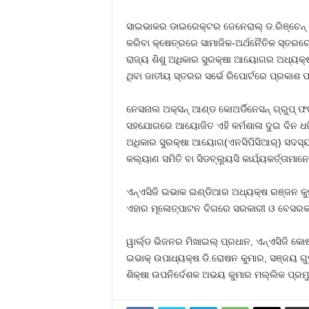
ସାଇଭାକର ଡାଇରେକ୍ଟର ଜେନେରାଲ୍ ଡ.ରିଞ୍ଚେନ୍
କରିବା କ୍ଷେତ୍ରରେ ସାମାଜିକ-ଅର୍ଥନୈତିକ ସ୍ତରରେ
ରାଜ୍ୟ ଶିଶୁ ଅଧିକାର ସୁରକ୍ଷା ଆୟୋଗର ଅଧ୍ୟକ୍ଷା 
ଥିବା ଜାତୀୟ ସ୍ତରର ସର୍ଭେ ରିପୋର୍ଟରେ ପ୍ରକାଶ 
ନେସନାଲ ଅକ୍ସନ୍ ଆଣ୍ଡ କୋଅର୍ଡିନେସନ୍ ଗ୍ରୁପ୍ ଫର୍
ସହଯୋଗରେ ଆୟୋଜିତ ଏହି କର୍ମଶାଳା ଦୁଇ ଦିନ ଧରି
ଅଧିକାର ସୁରକ୍ଷା ଆୟୋଗ(ଏନସିପିସିଆର୍‌) ସଦସ୍ୟ 
କଲ୍ୟାଣ ସମିତି ବା ସିଡବ୍ଲ୍ୟୁସି କାର୍ଯ୍ୟକର୍ତ୍ତାମା
ଏନ୍‌ଏସିଜି ଇଭାକ ଇଣ୍ଡିଆର ଅଧ୍ୟକ୍ଷ ରଞ୍ଜନ କୁ
ଏହାର ମୂଳୋତ୍ପାଟନ ଦିଗରେ ସରକାରୀ ଓ ବେସରକରୀ
ୱାର୍ଲ୍ଡ ଭିଜନର ମିଖାଇଲ୍ ପ୍ରଧାନ, ଏନ୍‌ଏସିଜି 
ଇଭାକ୍ ଉପାଧ୍ୟକ୍ଷ ଡି.ରୋଷନ କୁମାର, ସଞ୍ଜୟ ଗୁପ୍
ଶିକ୍ଷା ଉପନିର୍ଦେଶକ ଅଭୟ କୁମାର ମଲ୍ଲିକ ପ୍ର