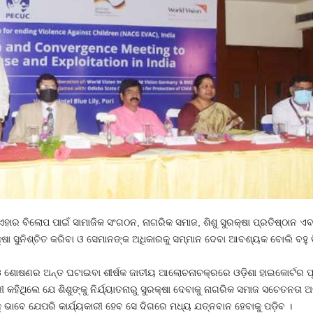
ବାରୁ ଏହାର ବିଲୋପ ପାଇଁ ସାମାଜିକ ସଂଗଠନ, ନାଗରିକ ସମାଜ, ଶିଶୁ ସୁରକ୍ଷା ପ୍ରତିଷ୍ଠା
ରକ୍ଷା ସୁନିଶ୍ଚିତ କରିବା ଓ ସେମାନଙ୍କ ଅଧିକାରକୁ ସମ୍ମାନ ଦେବା ଆବଶ୍ୟକ ବୋଲି ବହୁ ବ
ଓ ଶୋଷଣର ଅନ୍ତ ଘଟାଇବା ଶୀର୍ଷକ ଜାତୀୟ ଆଲୋଚନାଚକ୍ରରେ ଓଡ଼ିଶା ହାଇକୋର୍ଟର ପୂର୍
 କହିଥିଲେ ଯେ ଶିଶୁଙ୍କୁ ନିର୍ଯ୍ୟାତନାରୁ ସୁରକ୍ଷା ଦେବାକୁ ନାଗରିକ ସମାଜ ସଚେତନତା 
 ଭାବେ ଯେପରି କାର୍ଯ୍ୟକାରୀ ହେବ ସେ ଦିଗରେ ମଧ୍ୟ ଯତ୍ନବାନ ହେବାକୁ ପଡ଼ିବ ।