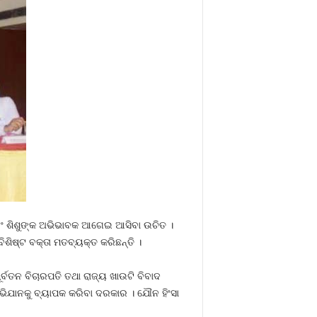
ନ ଏବଂ ଶିଶୁଙ୍କ ଅଭିଭାବକ ଆଗେଇ ଆସିବା ଉଚିତ ।
ିଶିଷ୍ଟ ବକ୍ତା ମତବ୍ୟକ୍ତ କରିଛନ୍ତି ।
ବତନ ବିଚାରପତି ତଥା ରାଜ୍ୟ ଖାଉଟି ବିବାଦ
ଅଭିଯାନକୁ ବ୍ୟାପକ କରିବା ଦରକାର । ଯୌନ ହିଂସା