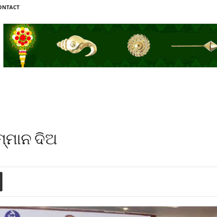
ONTACT
ମ୍ମାନ ଦିଅ