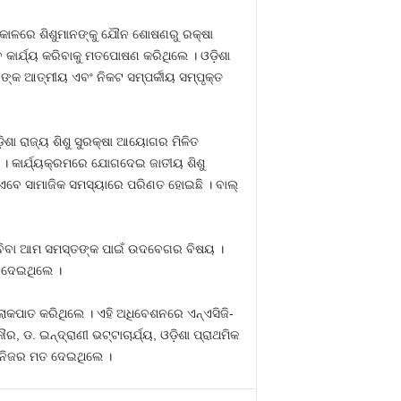
କାଳରେ ଶିଶୁମାନଙ୍କୁ ଯୌନ ଶୋଷଣରୁ ରକ୍ଷା
 କାର୍ଯ୍ୟ କରିବାକୁ ମତପୋଷଣ କରିଥିଲେ । ଓଡ଼ିଶା
ନଙ୍କ ଆତ୍ମୀୟ ଏବଂ ନିକଟ ସମ୍ପର୍କୀୟ ସମ୍ପୃକ୍ତ
ଓଡ଼ିଶା ରାଜ୍ୟ ଶିଶୁ ସୁରକ୍ଷା ଆୟୋଗର ମିଳିତ
ି । କାର୍ଯ୍ୟକ୍ରମରେ ଯୋଗଦେଇ ଜାତୀୟ ଶିଶୁ
ା ଏବେ ସାମାଜିକ ସମସ୍ୟାରେ ପରିଣତ ହୋଇଛି । ବାଲ୍
ା ବିବା ଆମ ସମସ୍ତଙ୍କ ପାଇଁ ଉଦବେଗର ବିଷୟ ।
 ଦେଇଥିଲେ ।
ୋକପାତ କରିଥିଲେ । ଏହି ଅଧିବେଶନରେ ଏନ୍‌ଏସିଜି-
 ଡ. ଇନ୍ଦ୍ରାଣୀ ଭଟ୍ଟାଚାର୍ଯ୍ୟ, ଓଡ଼ିଶା ପ୍ରାଥମିକ
ଜ ନିଜର ମତ ଦେଇଥିଲେ ।