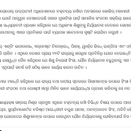
 ଚୋପେଲ୍ ଉଦ୍‍ଘାଟନୀ ଅଧିବେଶନରେ ବକ୍ତବ୍ୟ ରଖିବା ଅବସରରେ କୋଭିଡ୍ ମହାମାରୀ 
 ଯେଉଁ ଆହ୍ୱାନ ଦେଖାଦେଇଛି ତାହାର ମୁକାବିଲା ପାଇଁ ସାମାଜିକ ସଂଗଠନ ସକ୍ରିୟ ଭାବେ
ସନ୍ଧ୍ୟାବତୀ ପ୍ରଧାନ କହିଥିଲେ ଯେ ଅଧିକାଂଶ ଶିଶୁଙ୍କୁ ନିର୍ଯ୍ୟାତନା ଦେବାରେ ସେମା
ପାଉଥବାରୁ ଏହାର ପ୍ରତିକାର ପାଇଁ ବ୍ୟାପକ ସଚେତନତା ସୃଷ୍ଟି କରାଯିବା ଜରୁରୀ ।
 ଏଣ୍ଡିଂ ଭାଓଲେସନ୍ ଏଗ୍ନେଷ୍ଟ ଚିଲଡ୍ରେନ୍‌, ପିକକ୍‌, ୱାର୍ଲ୍ଡ ଭିଜନ୍ ଇଣ୍ଡିଆ ଏବଂ 
 ଚାଲିବ । ଏଥିରେ ଦେଶର ପ୍ରାୟ ୧୭ଟି ରାଜ୍ୟରୁ ଶତାଧିକ ପ୍ରତିନିଧି ଯୋଗ ଦେଇଛନ୍ତ
ଯଶୱନ୍ତ ଜୈନ କହିଥିଲେ ଯେ ଶିଶୁ ବିରୋଧୀ ହିଂସା, ଯୌନ ନିର୍ଯ୍ୟାତନା ବଢୁଥିବାରୁ ଏହ
ନେ ଏଥିପାଇଁ ସତର୍କ ରହି ସଠିକ୍ ଭାବେ କାର୍ଯ୍ୟ କରବା ଉଚିତ ।
ମାର ମହାନ୍ତି କହିଥିଲେ ଯେ ରାଜ୍ୟ ତଥା ଜାତୀୟ ସ୍ତରରେ ପିଲାମାନଙ୍କ ଉପରେ ହିଂସ
 ସଂଗଠନ ତଥା ଗୋଷ୍ଠୀ ସମୂହ ମିଳିତ ଭାବେ କାର୍ଯ୍ୟପନ୍ଥା ଗ୍ରହଣ କରିବାକୁ ସେ ମତ
କୋଷାଧ୍ୟକ୍ଷ ସଞ୍ଜୟ ମିଶ୍ର ପ୍ରମୁଖ ଏଥିରେ ବକ୍ତବ୍ୟ ରଖି ବିଭିନ୍ନ ବିଷୟ ଉପରେ ଆଲ
ତା, ସୁପ୍ରିମକୋର୍ଟର ବରିଷ୍ଠ ଆଇନ୍‍ଜୀବୀ ବରୁଣ ପାଠକ, ଅନଙ୍ଗଦେବ ସିଂହ, ଅଦିତି କୌର,
ମୁଖ ଯୋଗଦେଇ ଶିଶୁମାନଙ୍କ ଉପରେ ହେଉଥିବା ଯୌନ ନିର୍ଯ୍ୟାତନାକୁ ରୋକିବାପାଇଁ ନି