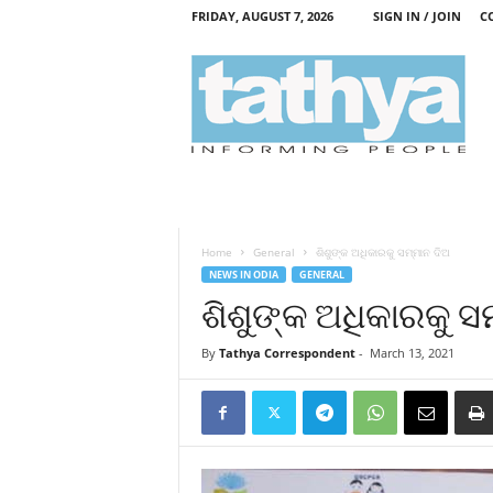
FRIDAY, AUGUST 7, 2026
SIGN IN / JOIN
C
T
a
t
h
y
a
Home
General
ଶିଶୁଙ୍କ ଅଧିକାରକୁ ସମ୍ମାନ ଦିଅ
NEWS IN ODIA
GENERAL
ଶିଶୁଙ୍କ ଅଧିକାରକୁ ସ
By
Tathya Correspondent
-
March 13, 2021