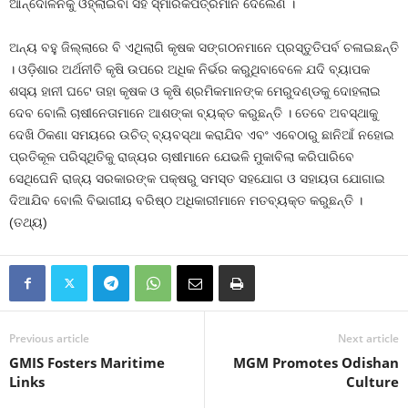
ଆନ୍ଦୋଳନକୁ ଓହ୍ଲାଇବା ସହ ସ୍ମାରକପତ୍ରମାନ ଦେଲେଣି ।
ଅନ୍ୟ ବହୁ ଜିଲ୍ଲାରେ ବି ଏଥିଲାଗି କୃଷକ ସଙ୍ଗଠନମାନେ ପ୍ରସ୍ତୁତିପର୍ବ ଚଳାଇଛନ୍ତି
। ଓଡ଼ିଶାର ଅର୍ଥନୀତି କୃଷି ଉପରେ ଅଧିକ ନିର୍ଭର କରୁଥିବାବେଳେ ଯଦି ବ୍ୟାପକ
ଶସ୍ୟ ହାନୀ ଘଟେ ତାହା କୃଷକ ଓ କୃଷି ଶ୍ରମିକମାନଙ୍କ ମେରୁଦଣ୍ଡକୁ ଦୋହଲାଇ
ଦେବ ବୋଲି ଚାଷୀନେତାମାନେ ଆଶଙ୍କା ବ୍ୟକ୍ତ କରୁଛନ୍ତି । ତେବେ ଅବସ୍ଥାକୁ
ଦେଖି ଠିକଣା ସମୟରେ ଉଚିତ୍‍ ବ୍ୟବସ୍ଥା କରାଯିବ ଏବଂ ଏବେଠାରୁ ଛାନିଆଁ ନହୋଇ
ପ୍ରତିକୂଳ ପରିସ୍ଥିତିକୁ ରାଜ୍ୟର ଚାଷୀମାନେ ଯେଭଳି ମୁକାବିଲା କରିପାରିବେ
ସେଥିଘେନି ରାଜ୍ୟ ସରକାରଙ୍କ ପକ୍ଷରୁ ସମସ୍ତ ସହଯୋଗ ଓ ସହାୟତା ଯୋଗାଇ
ଦିଆଯିବ ବୋଲି ବିଭାଗୀୟ ବରିଷ୍ଠ ଅଧିକାରୀମାନେ ମତବ୍ୟକ୍ତ କରୁଛନ୍ତି ।
(ତଥ୍ୟ)
Previous article
Next article
GMIS Fosters Maritime
MGM Promotes Odishan
Links
Culture