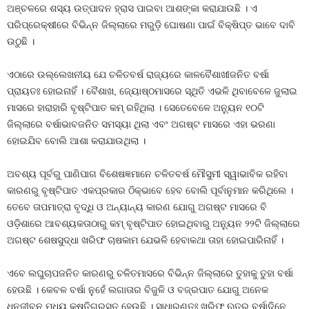
ଅଞ୍ଚଳରେ ଶସ୍ୟ ଉତ୍ପାଦନ ହ୍ରାସ ପାଇବା ଆଶଙ୍କା କରାଯାଉଛି । ଏ
ପରିପ୍ରେକ୍ଷୀରେ ବିଭିନ୍ନ ଜିଲ୍ଲାରେ ମରୁଡ଼ି ଘୋଷଣା ପାଇଁ ବିକ୍ଷିପ୍ତ ଭାବେ ଦାବି
ଉଠୁଛି ।
ଏଠାରେ ଉଲ୍ଲେଖନୀୟ ଯେ ଚଳିତବର୍ଷ ରାଜ୍ୟରେ କାଳବୈଶାଖୀଜନିତ ବର୍ଷା
ପ୍ରାୟତଃ ହୋଇନାହିଁ । ବୈଶାଖ, ଜ୍ୟୋଷ୍ଠମାସରେ ସ୍ଥିତି ଏଭଳି ଥିବାବେଳେ ଜୁଲାଇ
ମାସରେ ହାରାହାରି ବୃଷ୍ଟିପାତ କମ୍‍ ରହିଥିଲା । ସେତେବେଳେ ଅନ୍ୟୁନ ୧୦ଟି
ଜିଲ୍ଲାରେ ବର୍ଷାଭାବଜନିତ ସମସ୍ୟା ଥିଲା ଏବଂ ଅଗଷ୍ଟ ମାସରେ ଏହା ଭରଣା
ହୋଇଯିବ ବୋଲି ଆଶା କରାଯାଉଥିଲା ।
ଅବଶ୍ୟ ପୂର୍ବରୁ ପାଣିପାଗ ବିଶେଷଜ୍ଞମାନେ ଚଳିତବର୍ଷ ମୌସୁମୀ ସ୍ୱାଭାବିକ ରହିବା
କାରଣରୁ ବୃଷ୍ଟିପାତ ଏକପ୍ରକାର ଠିକ୍‍ଭାବେ ହେବ ବୋଲି ପୂର୍ବାନୁମାନ କରିଥିଲେ ।
ତେବେ ତାପମାତ୍ରା ବୃଦ୍ଧି ଓ ଅନ୍ୟାନ୍ୟ କାରଣ ଯୋଗୁ ଅଗଷ୍ଟ ମାସରେ ବି
ଓଡ଼ିଶାରେ ଆବଶ୍ୟକତାଠାରୁ କମ୍‍ ବୃଷ୍ଟିପାତ ହୋଇଥିବାରୁ ଅନ୍ୟୁନ ୨୨ଟି ଜିଲ୍ଲାରେ
ଅଗଷ୍ଟ ଶେଷସୁଦ୍ଧା ଖରିଫ ଚାଷକାମ ଯେଭଳି ହେବାକଥା ତାହା ହୋଇପାରିନାହିଁ ।
ଏବେ ଲଘୁଚାପଜନିତ କାରଣରୁ ଚଳିତମାସରେ ବିଭିନ୍ନ ଜିଲ୍ଲାରେ ତୁହାକୁ ତୁହା ବର୍ଷା
ହେଉଛି । କେବଳ ବର୍ଷା ନୁହେଁ ଲଗାତାର ବିଜୁଳି ଓ ବଜ୍ରପାତ ଯୋଗୁ ଅନେକ
ଧନଜୀବନ ମଧ୍ୟ କ୍ଷତିଗ୍ରସ୍ତ ହେଉଛି । ସାଧାରଣତଃ ଖରିଫ ଋତୁର ବର୍ଷାଦିନେ