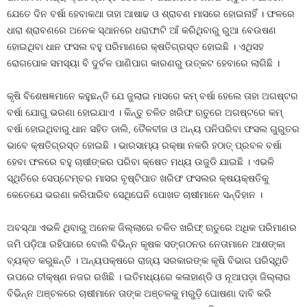
ଯେତେ ଦିନ ବର୍ଷା ହେବାକଥା ତାହା ଆଷାଢ ଓ ଶ୍ରାବଣ ମାସରେ ହୋଇନାହିଁ । ଫଳରେ
ଧାରା ଶ୍ରାବଣରେ ଅନେକ ସ୍ଥାନରେ ଧରାଫାଟି ଆଁ କରିଥିବାରୁ ରୁଆ ବେଉଷଣ
ହୋଇଥିବା ଧାନ ଫସଲ ବହୁ ପରିମାଣରେ କ୍ଷତିଗ୍ରସ୍ତ ହୋଇଛି । ଏଥିସହ
ରୋଗପୋକ ସମସ୍ୟା ବି ଦୁର୍ବଳ ପାଣିପାଗ କାରଣରୁ ଉତ୍କଟ ହେବାରେ ଲାଗିଛି ।
କୃଷି ବିଶେଷଜ୍ଞମାନେ କହୁଛନ୍ତି ଯେ ଜୁଲାଇ ମାସରେ କମ୍‍ ବର୍ଷା ହେଲେ ତାହା ଅଗଷ୍ଟର
ବର୍ଷା ଯୋଗୁ ଭରଣା ହୋଇଯାଏ । କିନ୍ତୁ ଚଳିତ ଖରିଫ ଋତୁରେ ଅଗଷ୍ଟରେ କମ୍‍
ବର୍ଷା ହୋଇଥିବାରୁ ଧାନ ସହିତ ଡାଲି, ତୈଳବୀଜ ଓ ଅନ୍ୟ ପନିପରିବା ଫସଲ ଗୁରୁତର
ଭାବେ କ୍ଷତିଗ୍ରସ୍ତ ହୋଇଛି । ଭାରସାମ୍ୟ ରକ୍ଷା ନକରି ହଠାତ୍‍ ପ୍ରବଳ ବର୍ଷା
ହେବା ଫଳରେ ବହୁ ଚାଷୀଙ୍କର ପରିବା କ୍ଷେତ ମଧ୍ୟ ଉଜୁଡି ଯାଇଛି । ଏଭଳି
ସ୍ଥିତିରେ ସେପ୍ଟେମ୍ବର ମାସର ବୃଷ୍ଟିପାତ ଖରିଫ ଫସଲର କ୍ଷୟକ୍ଷତିକୁ
କେତେଯେ ଭରଣା କରିପାରିବ ସେଥିଘେନି ପୋଖତ ଚାଷୀମାନେ ସନ୍ଦିହାନ ।
ଅବସ୍ଥା ଏଭଳି ଥିବାରୁ ଅନେକ ଜିଲ୍ଲାରେ ଚଳିତ ଖରିଫ୍‍ ଋତୁରେ ଅଧିକ ପରିମାଣର
ଜମି ପଡ଼ିଆ ରହିପାରେ ବୋଲି ବିଭିନ୍ନ କୃଷକ ସଙ୍ଗଠନର ନେତାମାନେ ଆଶଙ୍କା
ବ୍ୟକ୍ତ କରୁଛନ୍ତି । ଅନ୍ୟପକ୍ଷରେ ରାଜ୍ୟ ସରକାରଙ୍କ କୃଷି ବିଭାଗ ପରିସ୍ଥିତି
ଉପରେ ତୀକ୍ଷ୍ଣ ନଜର ରଖିଛି । ଇତିମଧ୍ୟରେ କଳାହାଣ୍ଡି ଓ ନୂଆପଡ଼ା ଜିଲ୍ଲାର
ବିଭିନ୍ନ ଅଞ୍ଚଳରେ ଚାଷୀମାନେ ତାଙ୍କ ଅଞ୍ଚଳକୁ ମରୁଡ଼ି ଘୋଷଣା ଦାବି କରି