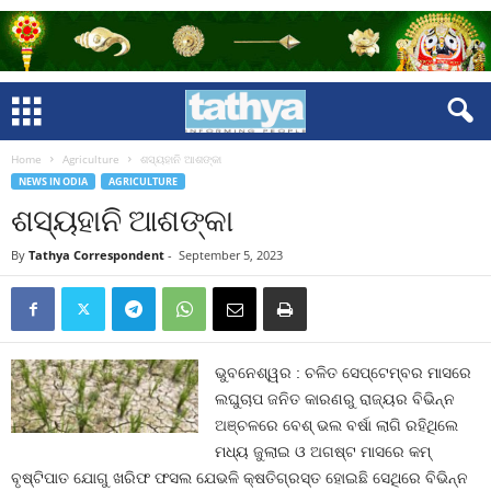
Home
Agriculture
ଶସ୍ୟହାନି ଆଶଙ୍କା
NEWS IN ODIA
AGRICULTURE
ଶସ୍ୟହାନି ଆଶଙ୍କା
By
Tathya Correspondent
-
September 5, 2023
ଭୁବନେଶ୍ୱର : ଚଳିତ ସେପ୍ଟେମ୍ବର ମାସରେ
ଲଘୁଚାପ ଜନିତ କାରଣରୁ ରାଜ୍ୟର ବିଭିନ୍ନ
ଅଞ୍ଚଳରେ ବେଶ୍‍ ଭଲ ବର୍ଷା ଲାଗି ରହିଥିଲେ
ମଧ୍ୟ ଜୁଲାଇ ଓ ଅଗଷ୍ଟ ମାସରେ କମ୍‍
ବୃଷ୍ଟିପାତ ଯୋଗୁ ଖରିଫ ଫସଲ ଯେଭଳି କ୍ଷତିଗ୍ରସ୍ତ ହୋଇଛି ସେଥିରେ ବିଭିନ୍ନ