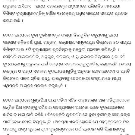
ଅନୁଦାନ ଆସିଥାଏ । ରାଜ୍ୟ ସରକାରଙ୍କ ଅନୁଦାନରେ ପରିଚାଳିତ ୨୫ଶଯ୍ୟା
ବିଶିଷ୍ଟ ବୃଦ୍ଧାଶ୍ରମଗୁଡିକୁ ବାର୍ଷିକ ୧୫ଲକ୍ଷରୁ ଅଧିକ ସହାୟତା ସହାୟତା ପ୍ରଦାନ
କରାଯାଉଛି ।
ତେବେ ରାଜ୍ୟରେ ବୁଢା ବୁଢୀମାନଙ୍କ ସଂଖ୍ୟା ଦିନକୁ ଦିନ ବଢୁଥିବାରୁ ରାଜ୍ୟ
ସରକାର ଚଳିତବର୍ଷ ପୁରୀ, ଗଞ୍ଜାମ, କନ୍ଧମାଳ, ସମ୍ବଲପୁର ଜିଲ୍ଲାରେ ୫୦ ଶଯ୍ୟା
ବିଶିଷ୍ଟ ଆଉ ୫ଟି ବୃଦ୍ଧାଶ୍ରମ ପ୍ରତିଷ୍ଠାକୁ ମଞ୍ଜୁରୀ ପ୍ରଦାନ କରିଛନ୍ତି ।
ସେହିପରି ମାଲକାନଗିରି, ଅନୁଗୁଳ, ବରଗଡ, ଓ ସୁନ୍ଦରଗଡ ଜିଲ୍ଲାରେ ଥିବା ୬ଟି
ବୃଦ୍ଧାଶ୍ରମକୁ ଅନୁଦାନ ପାଇଁ କେନ୍ଦ୍ର ସରକାରଙ୍କୁ ସୁପାରିଶ୍‍ କରାଯାଇଛି । ଉଭୟ
କେନ୍ଦ୍ର ଓ ରାଜ୍ୟ ସରକାର ବୃଦ୍ଧାଶ୍ରମଗୁଡିକୁ ଅନୁଦାନ ଯୋଗାଇଦେବା ଓ ପ୍ରତି
ଜିଲ୍ଲାରେ ଏହାର ଚାହିଦା ବୃଦ୍ଧି ପାଉଥିବାରୁ ବେସରକାରୀ ସଂସ୍ଥାମାନେ ମଧ୍ୟ
ଏଥିପ୍ରତି ଆଗ୍ରହ ପ୍ରକାଶ କରୁଛନ୍ତି ।
ତେବେ ରାଜ୍ୟରେ ମୁଣ୍ଡପିଛା ଆୟ ବଢିବା ସହିତ ସାକ୍ଷରତାର ହାର ବଢିଥିବାବେଳେ
ଜନ୍ମିତ ପିତା ମାତାଙ୍କୁ ପରିବାର ସଦସ୍ୟମାନେ ଅଲୋଡା ଭାବେ ବୃଦ୍ଧାଶ୍ରମରେ
ଛାଡିବାର ଧାରା ଜାରି ରହିଛି । ବିଶେଷକରି ଯୁବବର୍ଗମାନେ ବୁଢା ବୁଢୀଙ୍କୁ ସେମାନଙ୍କ
ପାଇଁ ବୋଝ ବୋଲି ବିଚାରୁଛନ୍ତି । ଅବସ୍ଥା ଏଭଳି ହୋଇଛି ଯେ ସହରାଞ୍ଚଳରେ ନିଜ
ଘରଠାରୁ ଅଳ୍ପ ଦୂରରେ ଥିବା ବୃଦ୍ଧାଶ୍ରମରେ ଅର୍ଥ ପ୍ରଦାନ କରି ପିତାମାତାଙ୍କୁ