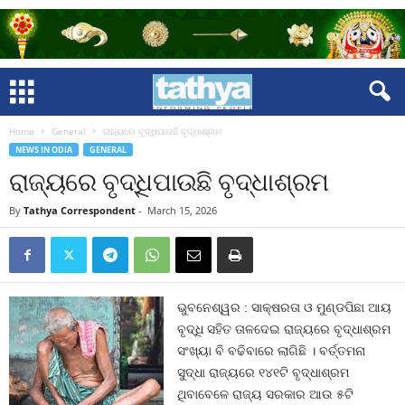
Home
General
ରାଜ୍ୟରେ ବୃଦ୍ଧିପାଉଛି ବୃଦ୍ଧାଶ୍ରମ
NEWS IN ODIA
GENERAL
ରାଜ୍ୟରେ ବୃଦ୍ଧିପାଉଛି ବୃଦ୍ଧାଶ୍ରମ
By
Tathya Correspondent
-
March 15, 2026
ଭୁବନେଶ୍ୱର : ସାକ୍ଷରତା ଓ ମୁଣ୍ଡପିଛା ଆୟ
ବୃଦ୍ଧି ସହିତ ତାଳଦେଇ ରାଜ୍ୟରେ ବୃଦ୍ଧାଶ୍ରମ
ସଂଖ୍ୟା ବି ବଢିବାରେ ଲାଗିଛି । ବର୍ତ୍ତମନା
ସୁଦ୍ଧା ରାଜ୍ୟରେ ୧୪୧ଟି ବୃଦ୍ଧାଶ୍ରମ
ଥିବାବେଳେ ରାଜ୍ୟ ସରକାର ଆଉ ୫ଟି