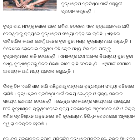
ବୃଦ୍ଧାଶ୍ରମ ପ୍ରତିଷ୍ଠା ପାଇଁ ମଞ୍ଜୁରୀ
ପ୍ରଦାନ କରୁଛନ୍ତି ।
ବୃଦ୍ଧ ବାପ ମା’ଙ୍କୁ ଲୋକେ ଘରେ ରଖିବା ବଦଳରେ ଏବେ ବୃଦ୍ଧାଶ୍ରମରେ ଛାଡି
ଦେଉଥିବାରୁ ରାଜ୍ୟରେ ବୃଦ୍ଧାଶ୍ରମ ସଂଖ୍ୟା ବଢିବାରେ ଲାଗିଛି । ଏହାଛଡା
ପାରିବାରିକ କାରଣ ଯୋଗୁଁ ଅନେକ ବୁଢା ବୁଢୀ ମଧ୍ୟ ବୃଦ୍ଧାଶ୍ରମରେ ରହୁଛନ୍ତି ।
ବିଦେଶରେ ରୋଜଗାର କରୁଥିବା କିଛି ଲୋକ ମଧ୍ୟ ନିଜ ବାପ ମା’ଙ୍କୁ
ବୃଦ୍ଧାଶ୍ରମରେ ଛାଡି ଦେଉଛନ୍ତି । ଏମାନଙ୍କ ଛଡା ଅନେକ ନିରାଶ୍ରୟ ବୁଢା ବୁଢୀ
ମଧ୍ୟ ବୃଦ୍ଧାଶ୍ରମକୁ ନିଜର ଠିକଣା ଭାବେ ବାଛି ନେଉଛନ୍ତି । ଏଥିପାଇଁ ସେମାନେ
ଆବଶ୍ୟକ ଅର୍ଥ ମଧ୍ୟ ପ୍ରଦାନ କରୁଛନ୍ତି ।
ଦିନକୁ ଦିନ ଏଭଳି ଧାରା ଜାରି ରହିଥିବାରୁ ରାଜ୍ୟରେ ବୃଦ୍ଧାଶ୍ରମ ସଂଖ୍ୟା ବଢିବାରେ
ଲାଗିଛି । ବୃଦ୍ଧାଶ୍ରମ ପ୍ରତିଷ୍ଠା ପାଇଁ ଉଭୟ କେନ୍ଦ୍ର ଓ ରାଜ୍ୟ ସରକାର
ସହାୟତା ଯୋଗାଇ ଦେଉଛନ୍ତି । କେନ୍ଦ୍ର ସରକାରଙ୍କ ସହାୟତାରେ ରାଜ୍ୟୋର
୮୮ଟି ବୃଦ୍ଧାଶ୍ରମ ଚାଲୁଥିବାବେଳେ ରାଜ୍ୟ ସରକାରଙ୍କ ଅନୁଦାନରେ ୫ଟି ଓ ଜିଲ୍ଲା
ଖଣିଜ ପ୍ରତିଷ୍ଠାନ ଅନୁଦାନରେ ୫ଟି ବୃଦ୍ଧାଶ୍ରମ ବିଭିନ୍ନ ବେସରକାରୀ ଅନୁଷ୍ଠାନ
ଦ୍ୱାରା ପରିଚାଳିତ ହେଉଛି ।
କେନ୍ଦ୍ର ସରକାରଙ୍କ ଦ୍ୱାରା ପରିଚାଳିତ ବୃଦ୍ଧାଶ୍ରମଗୁଡିକୁ କେନ୍ଦ୍ରରୁ ସିଧାସଳଖ