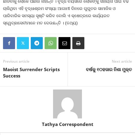
ଛାଡିବାକୁ ଲୋକେ ପଛାଉ ନାହାନ୍ତି । ବୃଦ୍ଧ ବୟସରେ ଲୋକଙ୍କୁ ସହାୟତା ପାଇଁ ବଢି
ଚାଲିଥିବା ଏହି ବୃଦ୍ଧାଶ୍ରମ ସଂଖ୍ୟା ଆଗାମୀ ଦିନରେ ଗୁରୁତର ସାମାଜିକ ଓ
ପାରିବାରିକ ସମସ୍ୟା ସୃଷ୍ଟି କରିବ ବୋଲି ଏ କ୍ଷେତ୍ରରେ କାର୍ଯ୍ୟରତ
ସ୍ୱେଚ୍ଛାସେବୀମାନେ ମତ ଦେଉଛନ୍ତି । (ତଥ୍ୟ)
Previous article
Next article
Maoist Surrender Scripts
ବର୍ଷକୁ ୧୦ହଜାର ନିଶା ମୁକ୍ତ
Success
Tathya Correspondent