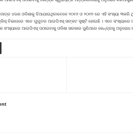
 ମାତ୍ର ୪ଜଣ ଓଡିଶାକୁ ଦିଆଯାଇଥିବାବେଳେ ୨୦୧୬ ଓ ୨୦୧୭ ରେ ଏହି ସଂଖ୍ୟା ୩କରି ଥିଲ
ଲିସ୍‍ ବିଭାଗରେ ଏବେ ଗୁରୁତର ଆଇପିଏସ୍‍ ସଙ୍କଟ ସୃଷ୍ଟି ହୋଇଛି । ଏତେ ସଂଖ୍ୟାରେ
ଅଧିକ ସଂଖ୍ୟାରେ ଆଇପିଏସ୍‍ ପଠାଇବାକୁ ଓଡିଶା ସରକାର ପୁଣିଥରେ କେନ୍ଦ୍ରକୁ ଅନୁରୋଧ 
ent