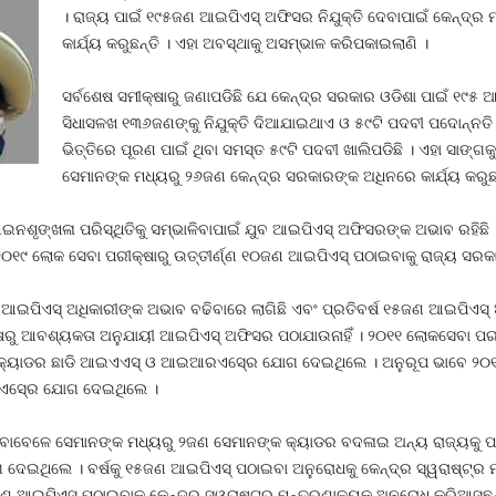
। ରାଜ୍ୟ ପାଇଁ ୧୯୫ଜଣ ଆଇପିଏସ୍‍ ଅଫିସର ନିଯୁକ୍ତି ଦେବାପାଇଁ କେନ୍ଦ୍
କାର୍ଯ୍ୟ କରୁଛନ୍ତି । ଏହା ଅବସ୍ଥାକୁ ଅସମ୍ଭାଳ କରିପକାଇଲାଣି ।
ସର୍ବଶେଷ ସମୀକ୍ଷାରୁ ଜଣାପଡିଛି ଯେ କେନ୍ଦ୍ର ସରକାର ଓଡିଶା ପାଇଁ ୧୯୫ ଆଇ
ସିଧାସଳଖ ୧୩୬ଜଣଙ୍କୁ ନିଯୁକ୍ତି ଦିଆଯାଇଥାଏ ଓ ୫୯ଟି ପଦବୀ ପଦୋନ୍ନତ
ଭିତ୍ତିରେ ପୂରଣ ପାଇଁ ଥିବା ସମସ୍ତ ୫୯ଟି ପଦବୀ ଖାଲିପଡିଛି । ଏହା ସାଙ୍
ସେମାନଙ୍କ ମଧ୍ୟରୁ ୨୬ଜଣ କେନ୍ଦ୍ର ସରକାରଙ୍କ ଅଧିନରେ କାର୍ଯ୍ୟ କରୁଛନ୍ତ
େ ଆଇନଶୃଙ୍ଖଳା ପରିସ୍ଥିତିକୁ ସମ୍ଭାଳିବାପାଇଁ ଯୁବ ଆଇପିଏସ୍‍ ଅଫିସରଙ୍କ ଅଭାବ ରହି
୦୧୯ ଲୋକ ସେବା ପରୀକ୍ଷାରୁ ଉତ୍ତୀର୍ଣ୍ଣ ୧୦ଜଣ ଆଇପିଏସ୍‍ ପଠାଇବାକୁ ରାଜ୍ୟ ସରକ
ତ ଆଇପିଏସ୍‍ ଅଧିକାରୀଙ୍କ ଅଭାବ ବଢିବାରେ ଲାଗିଛି ଏବଂ ପ୍ରତିବର୍ଷ ୧୫ଜଣ ଆଇପିଏସ୍
ଷରୁ ଆବଶ୍ୟକତା ଅନୁଯାୟୀ ଆଇପିଏସ୍‍ ଅଫିସର ପଠାଯାଉନାହିଁ । ୨୦୧୧ ଲୋକସେବା ପରୀକ
 କ୍ୟାଡର ଛାଡି ଆଇଏଏସ୍‍ ଓ ଆଇଆରଏସ୍‍ରେ ଯୋଗ ଦେଇଥିଲେ । ଅନୁରୂପ ଭାବେ ୨୦୧୨ 
ଏସ୍‍ରେ ଯୋଗ ଦେଇଥିଲେ ।
ଥିବାବେଳେ ସେମାନଙ୍କ ମଧ୍ୟରୁ ୨ଜଣ ସେମାନଙ୍କ କ୍ୟାଡର ବଦଳାଇ ଅନ୍ୟ ରାଜ୍ୟକୁ 
େଇଥିଲେ । ବର୍ଷକୁ ୧୫ଜଣ ଆଇପିଏସ୍‍ ପଠାଇବା ଅନୁରୋଧକୁ କେନ୍ଦ୍ର ସ୍ୱରାଷ୍ଟ୍ର ମ
ଜଣ ଆଇପିଏସ୍‍ ପଠାଇବାକୁ କେନ୍ଦ୍ର ସ୍ୱରାଷ୍ଟ୍ର ମନ୍ତ୍ରଣାଳୟକୁ ଅନୁରୋଧ କରିଆସୁଛନ୍