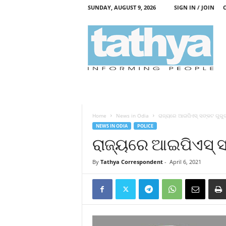
SUNDAY, AUGUST 9, 2026
SIGN IN / JOIN
T
a
t
h
y
a
Home
News in Odia
ରାଜ୍ୟରେ ଆଇପିଏସ୍‍ ସଙ୍କଟ ଗୁରୁ
NEWS IN ODIA
POLICE
ରାଜ୍ୟରେ ଆଇପିଏସ୍‍ 
By
Tathya Correspondent
-
April 6, 2021