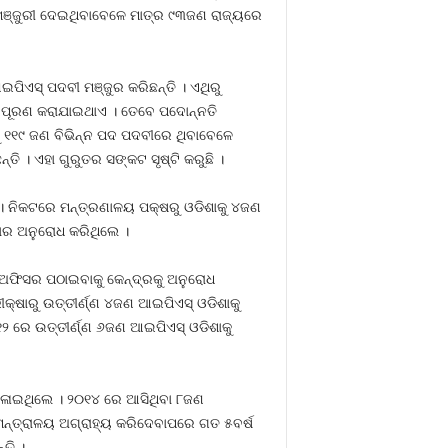
ର ମଞ୍ଜୁରୀ ଦେଇଥିବାବେଳେ ମାତ୍ର ୯୩ଜଣ ରାଜ୍ୟରେ
ପିଏସ୍‍ ପଦବୀ ମଞ୍ଜୁର କରିଛନ୍ତି । ଏଥିରୁ
ି ପୂରଣ କରାଯାଇଥାଏ । ତେବେ ପଦୋନ୍ନତି
ଗକୁ ୧୧୯ ଜଣ ବିଭିନ୍ନ ପଦ ପଦବୀରେ ଥିବାବେଳେ
ି । ଏହା ଗୁରୁତର ସଙ୍କଟ ସୃଷ୍ଟି କରୁଛି ।
ଛି । ନିକଟରେ ମନ୍ତ୍ରଣାଳୟ ପକ୍ଷରୁ ଓଡିଶାକୁ ୪ଜଣ
ାର ଅନୁରୋଧ କରିଥିଲେ ।
‍ ଅଫିସର ପଠାଇବାକୁ କେନ୍ଦ୍ରକୁ ଅନୁରୋଧ
୍ଷାରୁ ଉତ୍ତୀର୍ଣ୍ଣ ୪ଜଣ ଆଇପିଏସ୍‍ ଓଡିଶାକୁ
ରେ ଉତ୍ତୀର୍ଣ୍ଣ ୬ଜଣ ଆଇପିଏସ୍‍ ଓଡିଶାକୁ
ପଳାଇଥିଲେ । ୨୦୧୪ ରେ ଆସିଥିବା ୮ଜଣ
ନ୍ତ୍ରାଳୟ ଅଗ୍ରାହ୍ୟ କରିଦେବାପରେ ଗତ ୫ବର୍ଷ
ତି ।