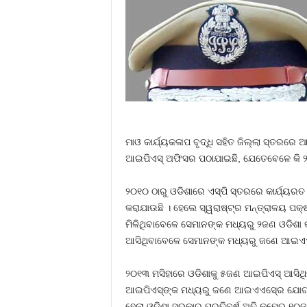
ମାଓ କାର୍ଯ୍ୟକଳାପ ବୃଦ୍ଧି ସହିତ ଜିଲ୍ଲା ସ୍ତରର
ଆଇପିଏସ୍‍ ଅଫିସର ପଠାଯାଇଛି, ଯେତେବେଳେ କି ୨
୨୦୧୦ ଠାରୁ ଓଡିଶାରେ ଏସ୍‍ପି ସ୍ତରରେ କାର୍ଯ୍ୟର
କରାଯାଉଛି । ହେଲେ ସ୍ୱରାଷ୍ଟ୍ର ମନ୍ତ୍ରାଳୟ ପକ୍
ମିଳିଥିବାବେଳେ ସେମାନଙ୍କ ମଧ୍ୟରୁ ୨ଜଣ ଓଡିଶା
ଆସିଥିବାବେଳେ ସେମାନଙ୍କ ମଧ୍ୟରୁ ଜଣେ ଆଇଏ
୨୦୧୩ ମସିହାରେ ଓଡିଶାକୁ ୫ଜଣ ଆଇପିଏସ୍‍ ଆସି
ଆଇପିଏସ୍‍ଙ୍କ ମଧ୍ୟରୁ ଜଣେ ଆଇଏଏସ୍‍ରେ ଯୋଗ ଦ
ହେଲା ଓଡିଶା ସରକାର ପ୍ରତିବର୍ଷ ଅତି କମ୍‍ରେ ୧୦