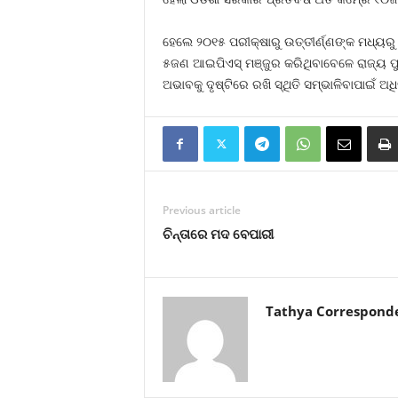
ହେଲେ ୨୦୧୫ ପରୀକ୍ଷାରୁ ଉତ୍ତୀର୍ଣ୍ଣଙ୍କ ମଧ୍ୟରୁ
୫ଜଣ ଆଇପିଏସ୍‍ ମଞ୍ଜୁର କରିଥିବାବେଳେ ରାଜ୍ୟ ପୁ
ଅଭାବକୁ ଦୃଷ୍ଟିରେ ରଖି ସ୍ଥିତି ସମ୍ଭାଳିବାପାଇଁ 
Previous article
ଚିନ୍ତାରେ ମଦ ବେପାରୀ
Tathya Correspond