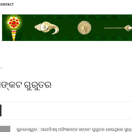
CONTACT
ତର
ସଙ୍କଟ ଗୁରୁତର
ଭୁବନେଶ୍ୱର : ଆଇପିଏସ୍‍ ଅଫିସରଙ୍କ ସଙ୍କଟ ଗୁରୁତର ହୋଇଥିଲେ ସୁଦ୍ଧା 