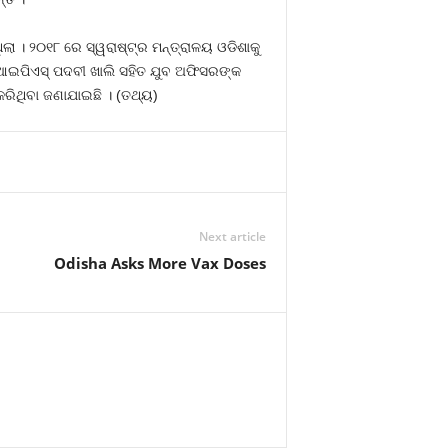
ା । ୨୦୧୮ ରେ ସ୍ୱରାଷ୍ଟ୍ର ମନ୍ତ୍ରାଳୟ ଓଡିଶାକୁ
 ଆଇପିଏସ୍‍ ପଦବୀ ଖାଲି ସହିତ ଯୁବ ଅଫିସରଙ୍କ
କରିଥିବା ଜଣାଯାଇଛି । (ତଥ୍ୟ)
Next article
Odisha Asks More Vax Doses