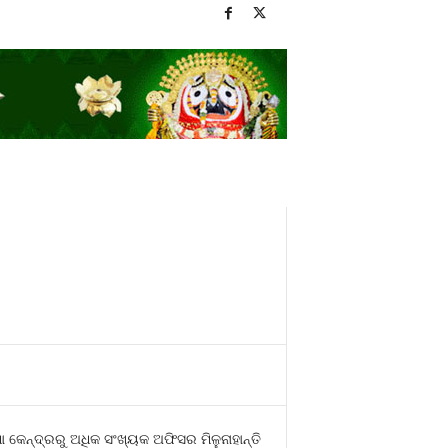
କେନ୍ଦ୍ରରୁ ଅଧିକ ସଂଖ୍ୟକ ଅଫିସର ମିଳୁନାହାନ୍ତି