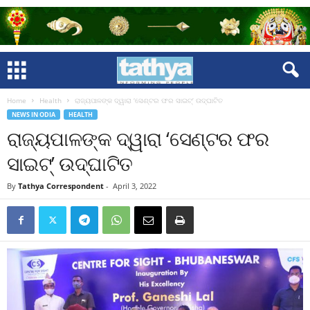
Home
Health
ରାଜ୍ୟପାଳଙ୍କ ଦ୍ୱାରା ‘ସେଣ୍ଟର ଫର ସାଇଟ୍‌’ ଉଦ୍‌ଘାଟିତ
NEWS IN ODIA
HEALTH
ରାଜ୍ୟପାଳଙ୍କ ଦ୍ୱାରା ‘ସେଣ୍ଟର ଫର
ସାଇଟ୍‌’ ଉଦ୍‌ଘାଟିତ
By
Tathya Correspondent
-
April 3, 2022