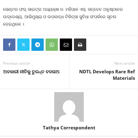
ସେଣ୍ଟର ଫର୍‌ ସାଇଟ୍‌ର ଅଧ୍ୟକ୍ଷ ଡ. ମହିପାଳ ଏସ୍‌. ସଚ୍‌ଦେବ ଅନୁଷ୍ଠାନର
ଉଦ୍ଦେଶ୍ୟ, ଆଭିମୁଖ୍ୟ ଓ ଉପଲବ୍ଧ ଚିକିତ୍ସା ସୁବିଧା ସଂପର୍କରେ ସୂଚନା
ଦେଇଥିଲେ ।
Previous article
Next article
ଅବକାରୀ ନୀତିକୁ ତୁରନ୍ତ ବଦଳାଅ
NDTL Develops Rare Ref
Materials
Tathya Correspondent