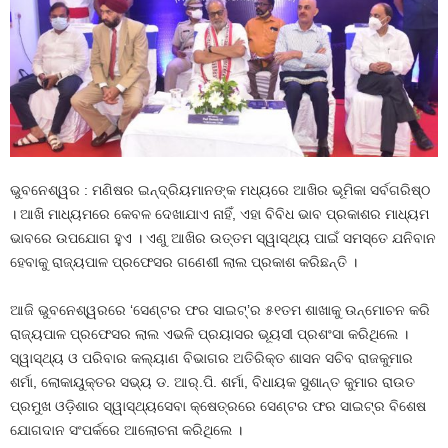
ଭୁବନେଶ୍ୱର : ମଣିଷର ଇନ୍ଦ୍ରିୟମାନଙ୍କ ମଧ୍ୟରେ ଆଖିର ଭୂମିକା ସର୍ବଗରିଷ୍ଠ
। ଆଖି ମାଧ୍ୟମରେ କେବଳ ଦେଖାଯାଏ ନାହିଁ, ଏହା ବିବିଧ ଭାବ ପ୍ରକାଶର ମାଧ୍ୟମ
ଭାବରେ ଉପଯୋଗ ହୁଏ । ଏଣୁ ଆଖିର ଉତ୍ତମ ସ୍ୱାସ୍ଥ୍ୟ ପାଇଁ ସମସ୍ତେ ଯନିବାନ
ହେବାକୁ ରାଜ୍ୟପାଳ ପ୍ରଫେସର ଗଣେଶୀ ଲାଲ ପ୍ରକାଶ କରିଛନ୍ତି ।
ଆଜି ଭୁବନେଶ୍ୱରରେ ‘ସେଣ୍ଟର ଫର ସାଇଟ୍‌’ର ୫୧ତମ ଶାଖାକୁ ଉନ୍ମୋଚନ କରି
ରାଜ୍ୟପାଳ ପ୍ରଫେସର ଲାଲ ଏଭଳି ପ୍ରୟାସର ଭୂୟସୀ ପ୍ରଶଂସା କରିଥିଲେ ।
ସ୍ୱାସ୍ଥ୍ୟ ଓ ପରିବାର କଲ୍ୟାଣ ବିଭାଗର ଅତିରିକ୍ତ ଶାସନ ସଚିବ ରାଜକୁମାର
ଶର୍ମା, ଲୋକାୟୁକ୍ତର ସଭ୍ୟ ଡ. ଆର୍‌.ପି. ଶର୍ମା, ବିଧାୟକ ସୁଶାନ୍ତ କୁମାର ରାଉତ
ପ୍ରମୁଖ ଓଡ଼ିଶାର ସ୍ୱାସ୍ଥ୍ୟସେବା କ୍ଷେତ୍ରରେ ସେଣ୍ଟର ଫର ସାଇଟ୍‌ର ବିଶେଷ
ଯୋଗଦାନ ସଂପର୍କରେ ଆଲୋଚନା କରିଥିଲେ ।