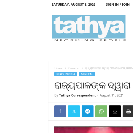
SATURDAY, AUGUST 8, 2026
SIGN IN / JOIN
T
a
t
h
y
a
Home
General
ରାଜ୍ୟପାଳଙ୍କ ଦ୍ୱାରା ‘ସିଲେକ୍‌ଟେଡ୍‌ ଡିସିସ
NEWS IN ODIA
GENERAL
ରାଜ୍ୟପାଳଙ୍କ ଦ୍ୱାରା ‘
By
Tathya Correspondent
-
August 11, 2021