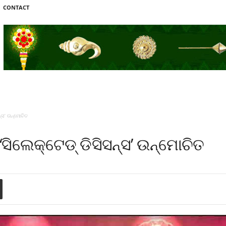
CONTACT
ନ୍ସ’ ଉନ୍ମୋଚିତ
ସିଲେକ୍‌ଟେଡ୍‌ ଡିସିସନ୍ସ’ ଉନ୍ମୋଚିତ