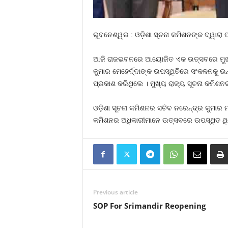
ଭୁବନେଶ୍ୱର : ଓଡ଼ିଶା ସୂଚନା କମିଶନଙ୍କ ଦ୍ୱାରା 
ଆଜି ରାଜଭବନରେ ଆୟୋଜିତ ଏକ ଉତ୍ସବରେ ମୁଖ୍ୟ ର
କୁମାର ମେହେର୍ଦ୍ଦାଙ୍କ ଉପସ୍ଥିତିରେ ସଂକଳନକୁ 
ପ୍ରକାଶ କରିଥିଲେ । ମୁଖ୍ୟ ରାଜ୍ୟ ସୂଚନା କମିଶ
ଓଡ଼ିଶା ସୂଚନା କମିଶନର ସଚିବ ନରେନ୍ଦ୍ର କୁମାର ମ
କମିଶନର ଅଧିକାରୀମାନେ ଉତ୍ସବରେ ଉପସ୍ଥିତ ଥି
Previous article
SOP For Srimandir Reopening