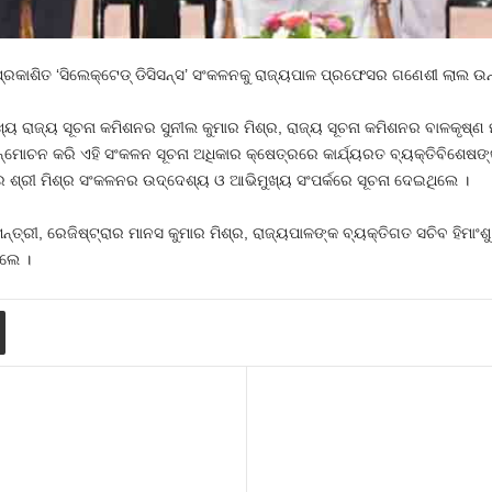
ପ୍ରକାଶିତ ‘ସିଲେକ୍‌ଟେଡ୍‌ ଡିସିସନ୍ସ’ ସଂକଳନକୁ ରାଜ୍ୟପାଳ ପ୍ରଫେସର ଗଣେଶୀ ଲାଲ ଉ
ାଜ୍ୟ ସୂଚନା କମିଶନର ସୁନୀଲ କୁମାର ମିଶ୍ର, ରାଜ୍ୟ ସୂଚନା କମିଶନର ବାଳକୃଷ୍ଣ 
ଉନ୍ମୋଚନ କରି ଏହି ସଂକଳନ ସୂଚନା ଅଧିକାର କ୍ଷେତ୍ରରେ କାର୍ଯ୍ୟରତ ବ୍ୟକ୍ତିବିଶେଷଙ
ନର ଶ୍ରୀ ମିଶ୍ର ସଂକଳନର ଉଦ୍ଦେଶ୍ୟ ଓ ଆଭିମୁଖ୍ୟ ସଂପର୍କରେ ସୂଚନା ଦେଇଥିଲେ ।
ନ୍ତ୍ରୀ, ରେଜିଷ୍ଟ୍ରାର ମାନସ କୁମାର ମିଶ୍ର, ରାଜ୍ୟପାଳଙ୍କ ବ୍ୟକ୍ତିଗତ ସଚିବ ହିମା
ଲେ ।