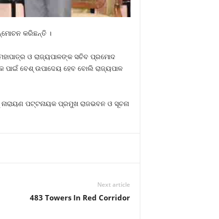
ନ୍ମୋଚନ କରିଛନ୍ତି ।
ମହାପାତ୍ର ଓ ରାଜ୍ୟପାଳଙ୍କ ସଚିବ ପ୍ରମୋଦ
୍କ ପାଇଁ ବେଶ୍‌ ଉପାଦେୟ ହେବ ବୋଲି ରାଜ୍ୟପାଳ
ଂଶୁ ନାରାୟଣ ପଟ୍ଟନାୟକ ପ୍ରମୁଖ ରାଜଭବନ ଓ ସୂଚନା
Next article
483 Towers In Red Corridor