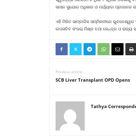
ସମାନ ସୁଯୋଗ ଅଧିକାର ଓ ମର୍ଯ୍ୟାଦା ପ୍ରଦାନର 
ଏହି ମିଳିତ ସାମ୍ବାଦିକ ସମ୍ମିଳନୀରେ ଭୁବନେଶ୍ୱ
ଉପସଚିବ ସଂଜୟ ମିଶ୍ର ତଥା କେନ୍ଦ୍ର ଓ ରାଜ୍ୟ 
Previous article
SCB Liver Transplant OPD Opens
Tathya Correspond