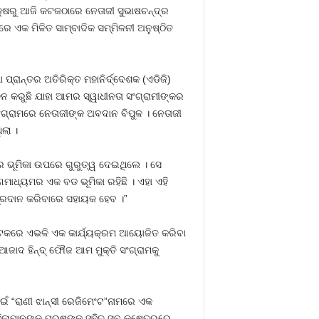
ପକ୍ଷରୁ ଆଜି କଟକଠାରେ ନେତାଜୀ ସୁଭାଷଚନ୍ଦ୍ର
େ ଏକ ମିଳିତ ସାମ୍ବାଦିକ ସମ୍ମିଳନୀ ଅନୁଷ୍ଠିତ
ରାନ୍ତର ଅତିରିକ୍ତ ମହାନିର୍ଦ୍ଦେଶକ (ଏଡିଜି)
ନ କରୁଛି ଯାହା ଆମର ସ୍ୱାଧୀନତା ସଂଗ୍ରାମୀଙ୍କର
ଂଗ୍ରାମରେ ନେତାଜୀଙ୍କ ଅବଦାନ ବିପୁଳ । ନେତାଜୀ
ଲା ।
 ଭୂମିକା ଉପରେ ଗୁରୁତ୍ୱ ଦେଇଥିଲେ । ସେ
ମାଧ୍ୟମର ଏକ ବଡ ଭୂମିକା ରହିଛି । ଏହା ଏହି
 ପ୍ରଦାନ କରିବାରେ ସହାୟକ ହେବ ।”
 କଟକରେ ଏଭଳି ଏକ କାର୍ଯ୍ୟକ୍ରମ ଆୟୋଜିତ କରିବା
ଜାଦ ହିନ୍ଦ୍ ଫୌଜ ଆମ ମୁକ୍ତି ସଂଗ୍ରାମକୁ
ଇଁ “ରାଣୀ ଝାନ୍ସୀ ରେଜିମେଂଟ”ନାମରେ ଏକ
ଳାମାନଙ୍କୁ ପୁରୁଷଙ୍କ ସହିତ ସବୁ କ୍ଷେତ୍ରରେ