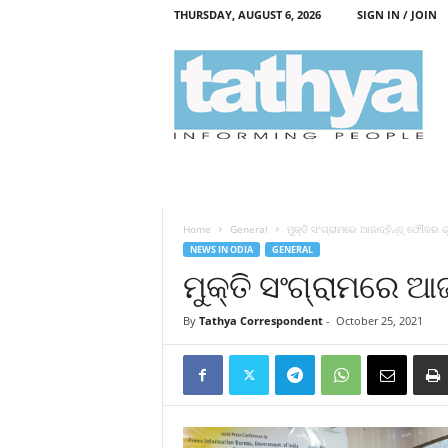
THURSDAY, AUGUST 6, 2026
SIGN IN / JOIN
T
a
t
h
y
a
Home
General
ମୁକ୍ତି ସଂଗ୍ରାମରେ ଆଜାଦ୍‌ହିନ୍ଦ୍ ଫୌଜର
NEWS IN ODIA
GENERAL
ମୁକ୍ତି ସଂଗ୍ରାମରେ ଆ
By
Tathya Correspondent
-
October 25, 2021