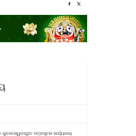
ୀୟ
ଭୁବନେଶ୍ୱରସ୍ଥିତ ପତ୍ରସୂଚନା କାର୍ଯ୍ୟାଳୟ