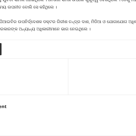
ସମୟ ଉପନୀତ ବୋଲି ସେ କହିଥିଲେ ।
ର ପିଆଇବିର ଉପନିର୍ଦ୍ଦେଶକ ଡକ୍ଟର ଗିରୀଶ ଚନ୍ଦ୍ର ଦାଶ, ମିଡିଆ ଓ ଯୋଗାଯୋଗ ଅଧିକା
ସରକାରଙ୍କ ଅନ୍ୟାନ୍ୟ ଅଧିକାରୀମାନେ ଭାଗ ନେଇଥିଲେ ।
ent