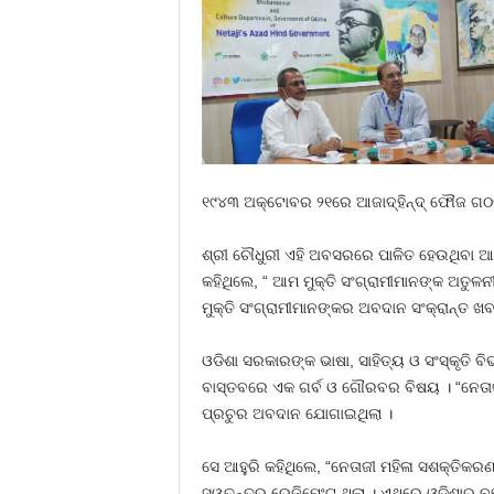
୧୯୪୩ ଅକ୍ଟୋବର ୨୧ରେ ଆଜାଦ୍‌ହିନ୍ଦ୍ ଫୌଜ ଗଠନ କର
ଶ୍ରୀ ଚୌଧୁରୀ ଏହି ଅବସରରେ ପାଳିତ ହେଉଥିବା ଆ
କହିଥିଲେ, “ ଆମ ମୁକ୍ତି ସଂଗ୍ରାମୀମାନଙ୍କ ଅତୁଳ
ମୁକ୍ତି ସଂଗ୍ରାମୀମାନଙ୍କର ଅବଦାନ ସଂକ୍ରାନ୍ତ ଖ
ଓଡିଶା ସରକାରଙ୍କ ଭାଷା, ସାହିତ୍ୟ ଓ ସଂସ୍କୃତି
ବାସ୍ତବରେ ଏକ ଗର୍ବ ଓ ଗୌରବର ବିଷୟ । “ନେତାଜୀ 
ପ୍ରଚୁର ଅବଦାନ ଯୋଗାଇଥିଲା ।
ସେ ଆହୁରି କହିଥିଲେ, “ନେତାଜୀ ମହିଳା ସଶକ୍ତିକର
ସ୍ୱତନ୍ତ୍ର ରେଜିମେଂଟ ଥିଲା । ଏଥିରେ ଓଡିଶାରୁ 