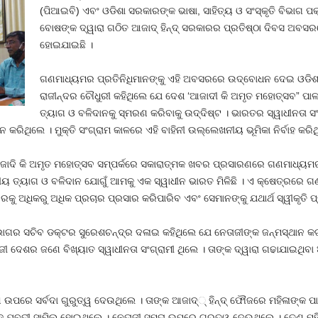
(ପିଆଇବି) ଏବଂ ଓଡିଶା ସରକାରଙ୍କ ଭାଷା, ସାହିତ୍ୟ ଓ ସଂସ୍କୃତି ବିଭାଗ 
ବୋଷଙ୍କ ଦ୍ୱାରା ଗଠିତ ଆଜାଦ୍ ହିନ୍ଦ୍ ସରକାରର ପ୍ରତିଷ୍ଠା ଦିବସ ଅବସରର
ହୋଇଯାଇଛି ।
ଗଣମାଧ୍ୟମର ପ୍ରତିନିଧିମାନଙ୍କୁ ଏହି ଅବସରରେ ଉଦ୍‌ବୋଧନ ଦେଇ ଓଡିଶା ପ୍
ରାଜୀନ୍ଦର ଚୌଧୁରୀ କହିଥିଲେ ଯେ ଦେଶ ‘ଆଜାଦୀ କି ଅମୃତ ମହୋତ୍ସବ” ପାଳ
ତ୍ୟାଗ ଓ ବଳିଦାନକୁ ସ୍ମରଣ କରିବାକୁ ଉଦ୍ଦିଷ୍ଟ । ଭାରତର ସ୍ୱାଧୀନତା ସ
ିଥିଲେ । ମୁକ୍ତି ସଂଗ୍ରାମ କାଳରେ ଏହି ବାହିନୀ ଉଲ୍ଲେଖନୀୟ ଭୂମିକା ନିର୍ବାହ କରିଥି
ଜାଦି କି ଅମୃତ ମହୋତ୍ସବ ସମ୍ପର୍କରେ ସକାରାତ୍ମକ ଖବର ପ୍ରସାରଣରେ ଗଣମାଧ୍ୟମର
ନୀୟ ତ୍ୟାଗ ଓ ବଳିଦାନ ଯୋଗୁଁ ଆମକୁ ଏକ ସ୍ୱାଧୀନ ଭାରତ ମିଳିଛି । ଏ କ୍ଷେତ୍ରରେ ଗଣ
ବରକୁ ଅଧିକରୁ ଅଧିକ ପ୍ରଚାର ପ୍ରସାର କରିପାରିବ ଏବଂ ସେମାନଙ୍କୁ ଯଥାର୍ଥ ସ୍ୱୀକୃତି
 ବିଭାଗର ସଚିବ ଡକ୍ଟର ସୁରେଶଚନ୍ଦ୍ର ଦଳାଇ କହିଥିଲେ ଯେ ନେତାଜୀଙ୍କ ଜନ୍ମସ୍ଥାନ
ଦେଶର ଜଣେ ବିଖ୍ୟାତ ସ୍ୱାଧୀନତା ସଂଗ୍ରାମୀ ଥିଲେ । ତାଙ୍କ ଦ୍ୱାରା ଗଢାଯାଇଥିବା ଆ
ଣ ଉପରେ ସର୍ବଦା ଗୁରୁତ୍ୱ ଦେଉଥିଲେ । ତାଙ୍କ ଆଜାଦ୍‌୍ ହିନ୍ଦ୍ ଫୌଜରେ ମହିଳାଙ୍କ ପା
ବହୁ ଯୁବତୀ ସାମିଲ ହୋଇଥିଲେ । ନେତାଜୀ ସମତା ଉପରେ ଗୁରୁତ୍ୱ ଦେଉଥିଲେ । ତେଣୁ ମହି