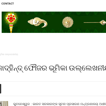
CONTACT
 ଭୂମିକା ଉଲ୍ଲେଖନୀୟ
ଜାଦ୍‌ହିନ୍ଦ୍ ଫୌଜର ଭୂମିକା ଉଲ୍ଲେଖନ
ଭୁବନେଶ୍ୱର : ଭାରତ ସରକାରଙ୍କ ସୂଚନା ପ୍ରସାରଣ ମନ୍ତ୍ରଣାଳୟ ଅଧୀନ 