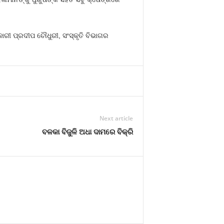
ରୀ ପ୍ରଦୀପ ଚୌଧୁରୀ, ସଂସ୍କୃତି ବିଭାଗର
Next article
ବଳକା ବିଜୁଳି ଅଧା ଦାମରେ ବିକ୍ରି