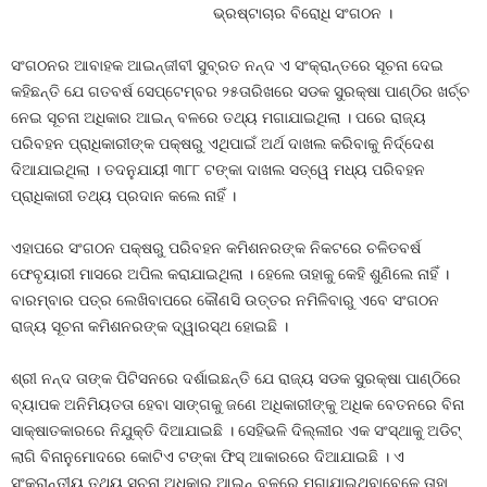
ଭ୍ରଷ୍ଟାଚାର ବିରୋଧି ସଂଗଠନ ।
ସଂଗଠନର ଆବାହକ ଆଇନ୍‍ଜୀବୀ ସୁବ୍ରତ ନନ୍ଦ ଏ ସଂକ୍ରାନ୍ତରେ ସୂଚନା ଦେଇ
କହିଛନ୍ତି ଯେ ଗତବର୍ଷ ସେପ୍ଟେମ୍ବର ୨୫ତାରିଖରେ ସଡକ ସୁରକ୍ଷା ପାଣ୍ଠିର ଖର୍ଚ୍ଚ
ନେଇ ସୂଚନା ଅଧିକାର ଆଇନ୍‍ ବଳରେ ତଥ୍ୟ ମଗାଯାଇଥିଲା । ପରେ ରାଜ୍ୟ
ପରିବହନ ପ୍ରାଧିକାରୀଙ୍କ ପକ୍ଷରୁ ଏଥିପାଇଁ ଅର୍ଥ ଦାଖଲ କରିବାକୁ ନିର୍ଦ୍ଦେଶ
ଦିଆଯାଇଥିଲା । ତଦନୁଯାୟୀ ୩୮୮ ଟଙ୍କା ଦାଖଲ ସତ୍ୱେ ମଧ୍ୟ ପରିବହନ
ପ୍ରାଧିକାରୀ ତଥ୍ୟ ପ୍ରଦାନ କଲେ ନାହିଁ ।
ଏହାପରେ ସଂଗଠନ ପକ୍ଷରୁ ପରିବହନ କମିଶନରଙ୍କ ନିକଟରେ ଚଳିତବର୍ଷ
ଫେବୃୟାରୀ ମାସରେ ଅପିଲ କରାଯାଇଥିଲା । ହେଲେ ତାହାକୁ କେହି ଶୁଣିଲେ ନାହିଁ ।
ବାରମ୍ବାର ପତ୍ର ଲେଖିବାପରେ କୌଣସି ଉତ୍ତର ନମିଳିବାରୁ ଏବେ ସଂଗଠନ
ରାଜ୍ୟ ସୂଚନା କମିଶନରଙ୍କ ଦ୍ୱାରସ୍ଥ ହୋଇଛି ।
ଶ୍ରୀ ନନ୍ଦ ତାଙ୍କ ପିଟିସନରେ ଦର୍ଶାଇଛନ୍ତି ଯେ ରାଜ୍ୟ ସଡକ ସୁରକ୍ଷା ପାଣ୍ଠିରେ
ବ୍ୟାପକ ଅନିମିୟତତା ହେବା ସାଙ୍ଗକୁ ଜଣେ ଅଧିକାରୀଙ୍କୁ ଅଧିକ ବେତନରେ ବିନା
ସାକ୍ଷାତକାରରେ ନିଯୁକ୍ତି ଦିଆଯାଇଛି । ସେହିଭଳି ଦିଲ୍ଲୀର ଏକ ସଂସ୍ଥାକୁ ଅଡିଟ୍‍
ଲାଗି ବିନାନୁମୋଦରେ କୋଟିଏ ଟଙ୍କା ଫିସ୍‍ ଆକାରରେ ଦିଆଯାଇଛି । ଏ
ସଂକ୍ରାନ୍ତୀୟ ତଥ୍ୟ ସୂଚନା ଅଧିକାର ଆଇନ୍‍ ବଳରେ ମଗାଯାଇଥିବାବେଳେ ତାହା