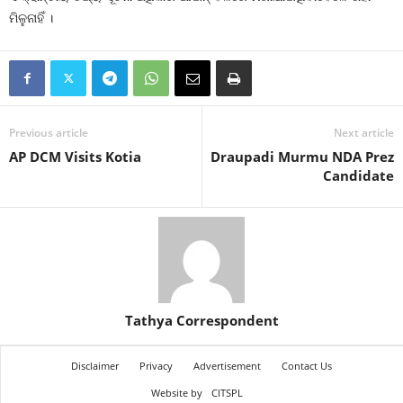
ମିଳୁନାହିଁ ।
Previous article
Next article
AP DCM Visits Kotia
Draupadi Murmu NDA Prez
Candidate
Tathya Correspondent
Disclaimer
Privacy
Advertisement
Contact Us
Website by
CITSPL