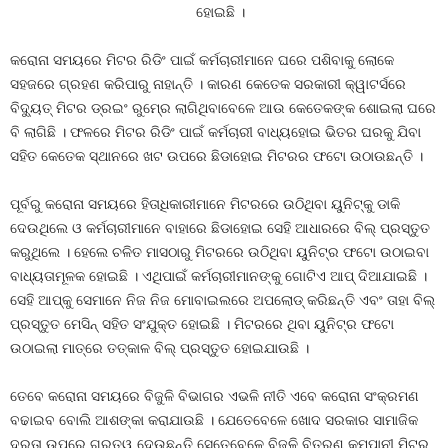
ହୋଇଛି ।
କରୋନା ସମୟରେ ମିଟର ରିଡିଂ ପାଇଁ କର୍ମଚାରୀମାନେ ଘରେ ପଶିବାକୁ ଲୋକେ
ସହଜରେ ଗ୍ରହଣ କରିପାରୁ ନାହାନ୍ତି । କାରଣ କେତେକ ସରକାରୀ କ୍ୱାଟର୍ସରେ
ବିଦ୍ୟୁତ୍‍ ମିଟର ଡ୍ରଇଂ ରୁମ୍‍ରେ ଲାଗିଥିବାବେଳେ ଆଉ କେତେକଙ୍କ ଶୋଇଲା ଘରେ
ବି ଲାଗିଛି । ଫଳରେ ମିଟର ରିଡିଂ ପାଇଁ କର୍ମଚାରୀ ବାଧ୍ୟହୋଇ ଭିତର ଘରକୁ ଯିବା
ସହିତ କେତେକ ସ୍ଥାନରେ ଖଟ ଉପରେ ଛିଡାହୋଇ ମିଟରର ଫଟୋ ଉଠାଉଛନ୍ତି ।
ପୂର୍ବରୁ କରୋନା ସମୟରେ ହିତାଧିକାରୀମାନେ ମିଟରରେ ଉଠିଥିବା ୟୁନିଟ୍‍କୁ ଡାକି
ଦେଉଥିଲେ ଓ କର୍ମଚାରୀମାନେ ବାହାରେ ଛିଡାହୋଇ ସେହି ଆଧାରରେ ବିଲ୍‍ ପ୍ରସ୍ତୁତ
କରୁଥିଲେ । ହେଲେ ଚଳିତ ମାସଠାରୁ ମିଟରରେ ଉଠିଥିବା ୟୁନିଟ୍‍ର ଫଟୋ ଉଠାଇବା
ବାଧ୍ୟତାମୂଳକ ହୋଇଛି । ଏଥିପାଇଁ କର୍ମଚାରୀମାନଙ୍କୁ ଗୋଟିଏ ଆପ୍‍ ଦିଆଯାଇଛି ।
ସେହି ଆପ୍‍କୁ ସେମାନେ ନିଜ ନିଜ ମୋବାଇଲରେ ଅପଲୋଡ୍‍ କରିଛନ୍ତି ଏବଂ ତାହା ବିଲ୍‍
ପ୍ରସ୍ତୁତ ମେସିନ୍‍ ସହିତ ସଂଯୁକ୍ତ ହୋଇଛି । ମିଟରରେ ଥିବା ୟୁନିଟ୍‍ର ଫଟୋ
ଉଠାଇଲା ମାତ୍ରେ ତତ୍କାଳ ବିଲ୍‍ ପ୍ରସ୍ତୁତ ହୋଇଯାଉଛି ।
ତେବେ କରୋନା ସମୟରେ ବିଜୁଳି ବିଭାଗର ଏଭଳି ନୀତି ଏବେ କରୋନା ସଂକ୍ରମଣ
ବଢାଇବ ବୋଲି ଆଶଙ୍କା କରାଯାଉଛି । ଯେତେବେଳେ ଖୋଦ ସରକାର ସାମାଜିକ
ଦୂରତା ଉପରେ ଗୁରୁତ୍ୱ ଦେଉଛନ୍ତି ସେତେବେଳେ ବିଜୁଳି ବିତରଣ କମ୍ପାନୀ ମିଟର