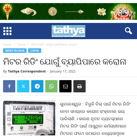
Home
Covid
ମିଟର ରିଡିଂ ଯୋଗୁଁ ବ୍ୟାପିପାରେ କରୋନା
NEWS IN ODIA
COVID
ମିଟର ରିଡିଂ ଯୋଗୁଁ ବ୍ୟାପିପାରେ କରୋନା
By
Tathya Correspondent
-
January 17, 2022
ଭୁବନେଶ୍ୱର : ବିଜୁଳି ବିଲ୍‍ ପାଇଁ ମିଟର ରିଡିଂ
ନେବା ସମୟରେ କରୋନା ସଂକ୍ରମଣ ଭୟ
ଘାରିଲାଣି । କାରଣ ନୂତନ ବ୍ୟବସ୍ଥାରେ
ମିଟର ରିଡିଂ ପାଇଁ ଆସୁଥିବା କର୍ମଚାରୀମାନେ
ମିଟରର ଫଟୋ ଉଠାଇବା ବାଧ୍ୟତାମୂଳକ