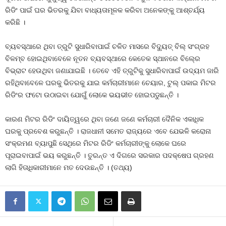
ରିଡିଂ ପାଇଁ ଘର ଭିତରକୁ ଯିବା ବାଧ୍ୟତାମୂଳକ କରିବା ଅନେକଙ୍କୁ ଆଶ୍ଚର୍ଯ୍ୟ
କରିଛି ।
ବ୍ୟବସ୍ଥାରେ ଥିବା ତ୍ରୁଟି ସୁଧାରିବାପାଇଁ ଚଳିତ ମାସରେ ବିଦ୍ୟୁତ୍‍ ବିଲ୍‍ ସଂଗ୍ରହ
ବିଳମ୍ବ ହୋଇଥିବାବେଳେ ନୂତନ ବ୍ୟବସ୍ଥାରେ କେତେକ ସ୍ଥାନରେ ବିଲ୍‍ରେ
ବିଭ୍ରାଟ ହେଉଥିବା ଜଣାଯାଇଛି । ତେବେ ଏହି ତ୍ରୁଟିକୁ ସୁଧାରିବାପାଇଁ ଉଦ୍ୟମ ଜାରି
ରହିଥିବାବେଳେ ଘରକୁ ଭିତରକୁ ଯାଇ କର୍ମଚାରୀମାନେ ଚେୟାର, ଟୁଲ୍‍ ପକାଇ ମିଟର
ରିଡିଂର ଫଟୋ ଉଠାଇବା ଯୋଗୁଁ ଲୋକେ ଭୟଭୀତ ହୋଇପଡୁଛନ୍ତି ।
କାରଣ ମିଟର ରିଡିଂ ଦାୟିତ୍ୱରେ ଥିବା ଜଣେ ଜଣେ କର୍ମଚାରୀ ଦୈନିକ ଏକାଧିକ
ଘରକୁ ପ୍ରବେଶ କରୁଛନ୍ତି । ରାଜଧାନୀ ସମେତ ରାଜ୍ୟରେ ଏବେ ଯେଭଳି କରୋନା
ସଂକ୍ରମଣ ବ୍ୟାପୁଛି ସେଥିରେ ମିଟର ରିଡିଂ କର୍ମଚାରୀଙ୍କୁ ଲୋକେ ଘରେ
ପୂରାଇବାପାଇଁ ଭୟ କରୁଛନ୍ତି । ତୁରନ୍ତ ଏ ଦିଗରେ ସରକାର ପଦକ୍ଷେପ ଗ୍ରହଣ
ଲାଗି ହିତାଧିକାରୀମାନେ ମତ ଦେଉଛନ୍ତି । (ତଥ୍ୟ)