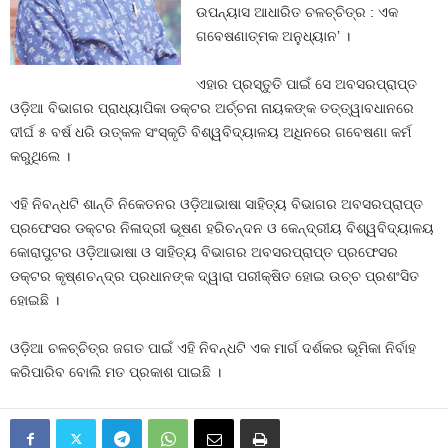
ଉପନ୍ୟାସ ଆଧାରିତ ଚଳଚ୍ଚିତ୍ର : ଏକ
ଗବେଷଣାତ୍ମକ ଅନୁଧ୍ୟାନ’ ।
ଏହାର ପ୍ରସ୍ତୁତି ପାଇଁ ସେ ଅବସରପ୍ରାପ୍ତ
ଓଡ଼ିଆ ବିଭାଗର ପ୍ରାଧ୍ୟାପିକା ଡକ୍ଟର ଅର୍ଚ୍ଚନା ନାୟକଙ୍କ ତତ୍ତ୍ୱାବଧାନରେ
ଦୀର୍ଘ ୫ ବର୍ଷ ଧରି ଉତ୍କଳ ସଂସ୍କୃତି ବିଶ୍ୱବିଦ୍ୟାଳୟ ଅଧିନରେ ଗବେଷଣା କର୍ମ
କରୁଥିଲେ ।
ଏହି ନିବନ୍ଧଟି ଶାନ୍ତି ନିକେତନର ଓଡ଼ିଆଭାଷା ସାହିତ୍ୟ ବିଭାଗର ଅବସରପ୍ରାପ୍ତ
ପ୍ରଫେସର ଡକ୍ଟର ନିଳାଦ୍ରୀ ଭୂଷଣ ହରିଚନ୍ଦନ ଓ କେନ୍ଦ୍ରୀୟ ବିଶ୍ୱବିଦ୍ୟାଳୟ
କୋରାପୁଟର ଓଡ଼ିଆଭାଷା ଓ ସାହିତ୍ୟ ବିଭାଗର ଅବସରପ୍ରାପ୍ତ ପ୍ରଫେସର
ଡକ୍ଟର କୃଷ୍ଣଚନ୍ଦ୍ର ପ୍ରଧାନଙ୍କ ଦ୍ୱାରା ପରୀକ୍ଷିତ ହୋଇ ଉଚ୍ଚ ପ୍ରଶଂସିତ
ହୋଇଛି ।
ଓଡ଼ିଆ ଚଳଚ୍ଚିତ୍ର ଜଗତ ପାଇଁ ଏହି ନିବନ୍ଧଟି ଏକ ମାର୍ଗ ଦର୍ଶକର ଭୂମିକା ନିର୍ବାହ
କରିପାରିବ ବୋଲି ମତ ପ୍ରକାଶ ପାଇଛି ।