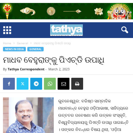
Home
General
ମାଧବ ବେହୁରାଙ୍କୁ ପିଏଚ୍‌ଡି ଉପାଧି
NEWS IN ODIA
GENERAL
ମାଧବ ବେହୁରାଙ୍କୁ ପିଏଚ୍‌ଡି ଉପାଧି
By
Tathya Correspondent
-
March 2, 2023
ଭୁବନେଶ୍ୱର: ବରିଷ୍ଠ ସାମ୍ବାଦିକ
ମାଧବାନନ୍ଦ ବେହୁରା ଓଡ଼ିଆଭାଷା, ସାହିତ୍ୟରେ
ଉଚ୍ଚତର ଗବେଷଣା କରି ଉତ୍କଳ ସଂସ୍କୃତି,
ବିଶ୍ୱବିଦ୍ୟାଳୟରୁ ପିଏଚ୍‌ଡି ଉପାଧି ପାଇଛନ୍ତି
। ତାଙ୍କର ନିବନ୍ଧର ବିଷୟ ଥିଲା, ‘ଓଡ଼ିଆ