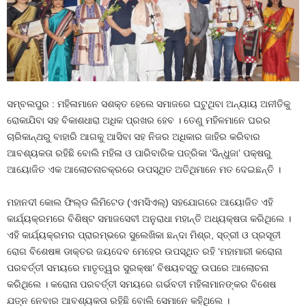
ସମ୍ବଲପୁର : ମହିଳାମାନେ ସଶକ୍ତ ହେଲେ ସମାଜରେ ଘଟୁଥିବା ଅନ୍ୟାୟ ଅନୀତିକୁ
ରୋକାଯିବା ସହ ବିକାଶଧାରା ଅଧିକ ପ୍ରଖର ହେବ । ତେଣୁ ମହିଳମାନେ ଘରର
ଚାରିକାନ୍ଥରୁ ବାହାରି ଆଗକୁ ଆସିବା ସହ ନିଜର ଅଧିକାର ଜାହିର କରିବାର
ଆବଶ୍ୟକତା ରହିଛି ବୋଲି ମହିଳା ଓ ପାରିବାରିକ ପତ୍ରିକା ‘ସିନ୍ଧୁଜା’ ପକ୍ଷରୁ
ଆୟୋଜିତ ଏକ ଆଲୋଚନାଚକ୍ରରେ ଉପସ୍ଥିତ ଅତିଥିମାନେ ମତ ଦେଇଛନ୍ତି ।
ମହାନଦୀ କୋଲ ଫିଲ୍ଡ ଲିମିଟେଡ (ଏମସିଏଲ୍‍) ସହଯୋଗରେ ଆୟୋଜିତ ଏହି
କାର୍ଯ୍ୟକ୍ରମରେ ବିଶିଷ୍ଟ ସମାଜସେବୀ ଅନୁରାଧା ମହାନ୍ତି ଅଧ୍ୟକ୍ଷତା କରିଥିଲେ ।
ଏହି କାର୍ଯ୍ୟକ୍ରମର ପ୍ରାରମ୍ଭରେ ସୁଲେଖିକା ଛନ୍ଦା ମିଶ୍ର, ସ୍ତ୍ରୀ ଓ ପ୍ରସୂତୀ
ରୋଗ ବିଶେଷଜ୍ଞ ଡାକ୍ତର ଜୟଦେବ ମେହେର ଉପସ୍ଥିତ ରହି ‘ମହାମାରୀ କରୋନା
ପରବର୍ତ୍ତୀ ସମୟରେ ମାତୃତ୍ୱର ସୁରକ୍ଷା’ ବିଷୟବସ୍ତୁ ଉପରେ ଆଲୋଚନା
କରିଥିଲେ । କରୋନା ପରବର୍ତ୍ତୀ ସମୟରେ ଗର୍ଭବତୀ ମହିଳାମାନଙ୍କର ବିଶେଷ
ଯତ୍ନ ନେବାର ଆବଶ୍ୟକତା ରହିଛି ବୋଲି ସେମାନେ କହିଥିଲେ ।