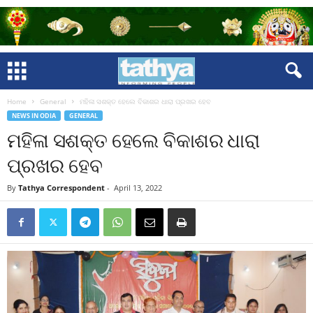
Home
General
ମହିଳା ସଶକ୍ତ ହେଲେ ବିକାଶର ଧାରା ପ୍ରଖର ହେବ
NEWS IN ODIA
GENERAL
ମହିଳା ସଶକ୍ତ ହେଲେ ବିକାଶର ଧାରା
ପ୍ରଖର ହେବ
By
Tathya Correspondent
-
April 13, 2022