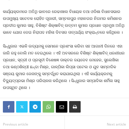
କାର୍ଯ୍ୟକ୍ରମରେ ଅତିଥି ଭାବରେ ରେଢାଖାଲ ବିଧାୟକ ତଥା ଓଡିଶା ବିଧାନସଭାର
ଉପମୁଖ୍ୟ ସଚେତକ ରୋହିତ ପୂଜାରୀ, ସମ୍ବଲପୁର ମହାନଗର ନିଗମର କମିଶନର
ପ୍ରଦୀପ କୁମାର ସାହୁ, ବିଶିଷ୍ଟ ଶିକ୍ଷାବିତ୍‍ ଉତ୍ତମ କୁମାର ପ୍ରଧାନ ପ୍ରମୁଖ ଅତିଥି
ଭାବେ ଯୋଗ ଦେଇ ନିରାପଦ ମହିଳା ଦିବସର ତାତ୍ପର୍ଯ୍ୟ ସଂକ୍ରାନ୍ତରେ କହିଥିଲେ ।
ସିନ୍ଧୁଜାର ଏଭଳି ଉଦ୍ୟମକୁ ସେମାନେ ପ୍ରଶଂସା କରିବା ସହ ଆଗାମୀ ଦିନରେ ଏହା
ଜାରି ରହୁ ବୋଲି ମତ ଦେଇଥିଲେ । ଏହି ଅବସରରେ ବିଶିଷ୍ଟ ଶିକ୍ଷାବିତ୍‍ ଧରଣୀଧର
ପ୍ରଧାନ, ସ୍ତ୍ରୀ ଓ ପ୍ରସୂତୀ ବିଶେଷଜ୍ଞ ଡାକ୍ତର ଜୟଦେବ ମେହେର, ସୁଲେଖିକା
ତଥା କଣ୍ଠଶିଳ୍ପୀ ଛନ୍ଦା ମିଶ୍ର, ଗାଳ୍ପିକା ଲିପ୍‍ସା ପଟେଲ ଓ ଯୁବ ସାମ୍ବାଦିକ
ସଞ୍ଜୟ କୁମାର ଜେନାଙ୍କୁ ସମ୍ବର୍ଦ୍ଧିତ କରାଯାଇଥିଲା । ଏହି କାର୍ଯ୍ୟକ୍ରମକୁ
ବିଦ୍ୟୁତ୍‍ପ୍ରଭା ମିଶ୍ର ପରିଚାଳନା କରିଥିଲେ । ସିନ୍ଧୁଜାର ସମ୍ପାଦିକା ଶର୍ମିଳା ସାହୁ
ଉପସ୍ଥିତ ଥିଲେ ।
Previous article
Next article