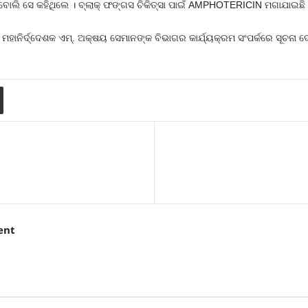
ଲି ସେ କହିଥିଲେ । ବ୍ଲାକ୍‌ ଫଙ୍ଗସ ଚିକିତ୍ସା ପାଇଁ AMPHOTERICIN ମଗାଯାଇଛି
ାନିର୍ଦ୍ଦେଶକ ଏମ୍‌. ଅକ୍ଷୟ ସେମାନଙ୍କ ବିଭାଗର କାର୍ଯ୍ୟକ୍ରମ ସଂପର୍କରେ ସୂଚନା ଦେ
ent