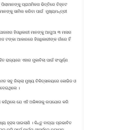
ପିଲାମାନଙ୍କୁ ପ୍ରାଥମିକତା ଭିତ୍ତିରେ ଚିହ୍ନଟ
ାନଙ୍କୁ ସାମିଲ କରିବା ପାଇଁ ମୁଖ୍ୟମନ୍ତ୍ରୀ
ା ଯୋଜନାର ହିତାଧିକାରୀ ମାନଙ୍କୁ ଆଗୁଆ ୩ ମାସର
ନଗଦ ଟଙ୍କା ଆକାରରେ ହିତାଧିକାରୀଙ୍କ ଗାଁରେ ହିଁ
 ରାଜ୍ୟରେ ଏହାର ମୁକାବିଲା ପାଇଁ ସଂପୂର୍ଣ୍ଣ
ମେତ ସବୁ ଜିଲ୍ଲା ମୁଖ୍ୟ ଚିକିତ୍ସାଳୟରେ କୋଭିଡ ଓ
ଶ ଦେଇଥିଲେ ।
କହିଥିଲେ ଯେ ଏହି ଅଭିଜ୍ଞତାକୁ ଉପଯୋଗ କରି
୍ୟ ହ୍ରାସ ପାଇଲାଣି । କିନ୍ତୁ ବାତ୍ୟା ପ୍ରଭାବିତ
ବୁଲି ସର୍ଭେ କାର୍ଯ୍ୟ ସଂପର୍କରେ ବ୍ୟାପକ