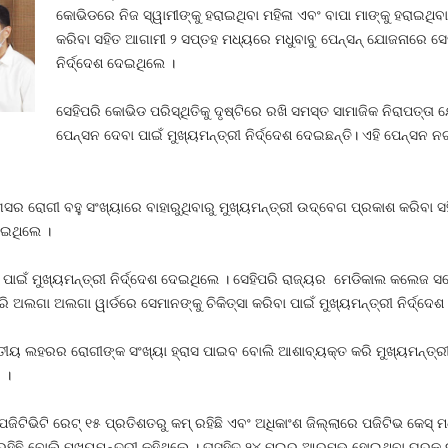
କୋଭିଡରେ ନିଜ ସ୍ୱାମୀଙ୍କୁ ହରାଇଥିବା ମହିଳା ଏବଂ ବାପା ମାଙ୍କୁ ହରାଇଥିବା 
କରିବା ସହିତ ଆଗାମୀ ୨ ସପ୍ତହ ମଧ୍ୟରେ ମଧୁବାବୁ ପେନ୍‌ସନ୍‌ ଯୋଜନାରେ ସେମ
ନିର୍ଦ୍ଦେଶ ଦେଇଥିଲେ ।
ସେହିପରି କୋଭିଡ ପରିସ୍ଥିତିକୁ ଦୃଷ୍ଟିରେ ରଖି ସମସ୍ତ ସାମାଜିକ ନିରାପତ୍ତ
ପେନ୍‌ସନ ଦେବା ପାଇଁ ମୁଖ୍ୟମନ୍ତ୍ରୀ ନିର୍ଦ୍ଦେଶ ଦେଇଛନ୍ତି। ଏହି ପେନ୍‌ସନ 
ର ରୋଗୀ ବହୁ ସଂଖ୍ୟାରେ ବାହାରୁଥିବାରୁ ମୁଖ୍ୟମନ୍ତ୍ରୀ ଉଦ୍‌ବେଗ ପ୍ରକାଶ କରିବା ସହିତ
ଦେଇଥିଲେ ।
ବା ପାଇଁ ମୁଖ୍ୟମନ୍ତ୍ରୀ ନିର୍ଦ୍ଦେଶ ଦେଇଥିଲେ । ସେହିପରି ରାଜ୍ୟର ମେଡିକାଲ କଲେଜ ସ
ରି ଅଲଗା ଅଲଗା ୱାର୍ଡରେ ସେମାନଙ୍କୁ ଚିକିତ୍ସା କରିବା ପାଇଁ ମୁଖ୍ୟମନ୍ତ୍ରୀ ନିର୍ଦ୍ଦେ
ୀୟ ଲହରର ରୋଗୀଙ୍କ ସଂଖ୍ୟା ହ୍ରାସ ପାଇବ ବୋଲି ଆଶାବ୍ୟକ୍ତ କରି ମୁଖ୍ୟମନ୍ତ୍ରୀ 
 ।
ଜିଟିଭିଟି ରେଟ୍‌ ୧୫ ପ୍ରତିଶତରୁ କମ୍‌ ରହିଛି ଏବଂ ଅଧିକାଂଶ ଜିଲ୍ଲାରେ ପଜିଟିଭ କେସ୍‌ ମଧ
ଛି ବୋଲି ମୁଖ୍ୟମନ୍ତ୍ରୀ କହିଥିଲେ । ତାସହିତ ୨୪ ମଇରୁ ଆରମ୍ଭ ହୋଇଥିବା ଘରକୁ ଘର 