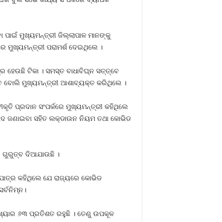
 ପାଇଁ ମୁଖ୍ୟମନ୍ତ୍ରୀ ଜିଲ୍ଲାପାଳ ମାନଙ୍କୁ
େ ମୁଖ୍ୟମନ୍ତ୍ରୀ ପରାମର୍ଶ ଦେଇଥିଲେ ।
ହେଉଛି ଟିକା । ସମସ୍ତ ବାଧାବିଘ୍ନ ସତ୍ତ୍ବେ
 ବୋଲି ମୁଖ୍ୟମନ୍ତ୍ରୀ ଆଶାବ୍ୟକ୍ତ କରିଥିଲେ ।
ୀକୃତି ପ୍ରଦାନ ସଂପର୍କରେ ମୁଖ୍ୟମନ୍ତ୍ରୀ କହିଥିଲେ
୍ୟବାଦ ଜଣାଇବା ସହିତ ଲକ୍‌ଡାଉନ ନିୟମ ତଥା କୋଭିଡ
 ଗୁରୁତ୍ବ ଦିଆଯାଉଛି ।
ାପାତ୍ର କହିଥିଲେ ଯେ ରାଜ୍ୟରେ କୋଭିଡ
ର୍ବନିମ୍ନ।
ଂଖ୍ୟାର ୬୩ ପ୍ରତିଶତ ରହୁଛି । ତେଣୁ ଉପକୂଳ