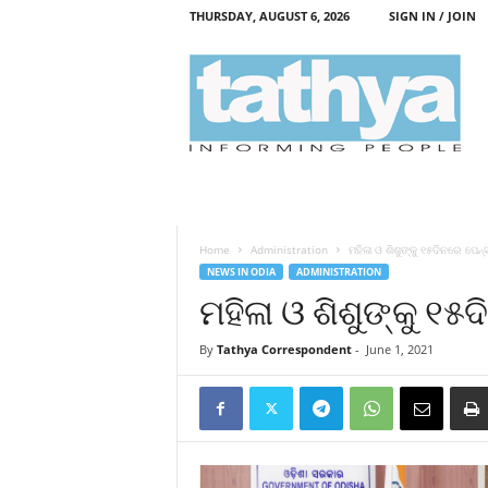
THURSDAY, AUGUST 6, 2026
SIGN IN / JOIN
T
a
t
h
y
a
Home
Administration
ମହିଳା ଓ ଶିଶୁଙ୍କୁ ୧୫ଦିନରେ ପେନ୍
NEWS IN ODIA
ADMINISTRATION
ମହିଳା ଓ ଶିଶୁଙ୍କୁ ୧୫
By
Tathya Correspondent
-
June 1, 2021