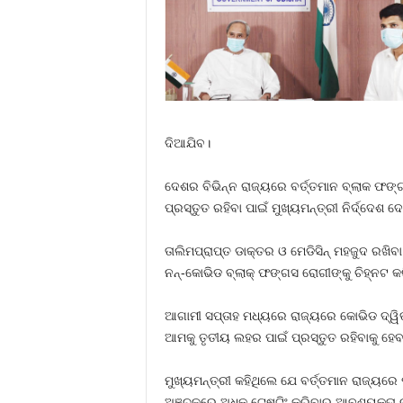
ଦିଆଯିବ।
ଦେଶର ବିଭିନ୍ନ ରାଜ୍ୟରେ ବର୍ତ୍ତମାନ ବ୍ଲାକ ଫଙ୍ଗସ
ପ୍ରସ୍ତୁତ ରହିବା ପାଇଁ ମୁଖ୍ୟମନ୍ତ୍ରୀ ନିର୍ଦ୍ଦେଶ 
ତାଲିମପ୍ରାପ୍ତ ଡାକ୍ତର ଓ ମେଡିସିନ୍‌ ମହଜୁଦ ରଖି
ନନ୍‌-କୋଭିଡ ବ୍ଲାକ୍‌ ଫଙ୍ଗସ ରୋଗୀଙ୍କୁ ଚିହ୍ନଟ କ
ଆଗାମୀ ସପ୍ତାହ ମଧ୍ୟରେ ରାଜ୍ୟରେ କୋଭିଡ ଦ୍ୱିତ
ଆମକୁ ତୃତୀୟ ଲହର ପାଇଁ ପ୍ରସ୍ତୁତ ରହିବାକୁ ହେବ
ମୁଖ୍ୟମନ୍ତ୍ରୀ କହିଥିଲେ ଯେ ବର୍ତ୍ତମାନ ରାଜ୍ୟରେ ପ
ଅଞ୍ଚଳରେ ଅଧିକ ଟେଷ୍ଟିଂ କରିବାର ଆବଶ୍ୟକତା ରହି