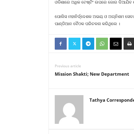
ଓଡିଶାରେ ଅଧିକ ଟେଷ୍ଟିଂ ଉପରେ ଜୋର ଦିଆଯିବ ବୋ
ପୋଲିସ ମହାନିର୍ଦ୍ଦେଶକ ଅଭୟ ଓ ଅଗ୍ନିଶମ ସେବା ମହ
ପାଣ୍ଡିଆନ ବୈଠକ ପରିଚଳନା କରିଥିଲେ ।
Previous article
Mission Shakti; New Department
Tathya Correspond