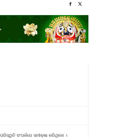
ିସ୍ଥିତି ସଂପର୍କରେ ସମୀକ୍ଷା କରିଥିଲେ ।