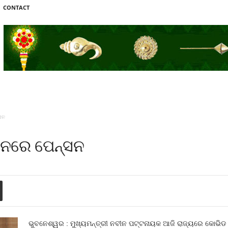
CONTACT
‍ସନ
ଦିନରେ ପେନ୍‍ସନ
ଭୁବନେଶ୍ୱର : ମୁଖ୍ୟମନ୍ତ୍ରୀ ନବୀନ ପଟ୍ଟନାୟକ ଆଜି ରାଜ୍ୟରେ କୋଭିଡ ପର