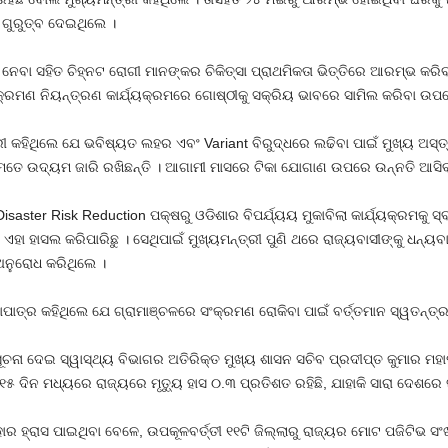
ଗୁରୁତ୍ବ ଦେଇଥିଲେ ।
ନେବା ସହିତ ଚିହ୍ନଟ ରୋଗୀ ମାନଙ୍କର ଚିକିତ୍ସା ପ୍ରାଥମିକତା ଭିତ୍ତିରେ ଆରମ୍ଭ କରିବା
ସଂକ୍ରମଣ ନିୟନ୍ତ୍ରଣ କାର୍ଯ୍ୟକ୍ରମରେ ଗୋଷ୍ଠୀକୁ ସକ୍ରିୟ ଭାବରେ ସାମିଲ କରିବା ଉପର
ହିଥିଲେ ଯେ ଭବିଷ୍ୟତ ଲହର ଏବଂ Variant ବିରୁଦ୍ଧରେ ଲଢିବା ପାଇଁ ମୁଖ୍ୟ ଅସ୍ତ୍ର 
ୁମତେ ଉଦ୍ୟମ ଜାରି ରଖିଛନ୍ତି । ଆଗାମୀ ମାସରେ ଟିକା ଯୋଗାଣ ଉପରେ ଉନ୍ନତି ଆସିବ
isaster Risk Reduction ପକ୍ଷରୁ ଓଡିଶାର ବିପର୍ଯ୍ୟୟ ମୁକାବିଲା କାର୍ଯ୍ୟକ୍ରମକୁ ସ୍ବ
 ଏହା ହାସଲ କରିପାରିଛୁ । ସେଥିପାଇଁ ମୁଖ୍ୟମନ୍ତ୍ରୀ ପୁଣି ଥରେ ରାଜ୍ୟବାସୀଙ୍କୁ ଧନ
ଅନୁରୋଧ କରିଥିଲେ ।
ାତ୍ର କହିଥିଲେ ଯେ ଗ୍ରାମାଞ୍ଚଳରେ ସଂକ୍ରମଣ ରୋକିବା ପାଇଁ ବର୍ତ୍ତମାନ ସ୍ୱତନ୍ତ୍ର
ୂଚନା ଦେଇ ସ୍ୱାସ୍ଥ୍ୟ ବିଭାଗର ଅତିରିକ୍ତ ମୁଖ୍ୟ ଶାସନ ସଚିବ ପ୍ରଦୀପ୍ତ କୁମାର ମହ
୧୫ ଦିନ ମଧ୍ୟରେ ରାଜ୍ୟରେ ମୃତ୍ୟୁ ହାସ ୦.୩ ପ୍ରତିଶତ ରହିଛି, ଯାହାକି ସାରା ଦେଶରେ ସ
ାର ହ୍ରାସ ପାଇଥିବା ବେଳେ, ଉପକୂଳବର୍ତ୍ତୀ ୧୧ଟି ଜିଲ୍ଲାରୁ ରାଜ୍ୟର ମୋଟ ପଜିଟିଭ ସ