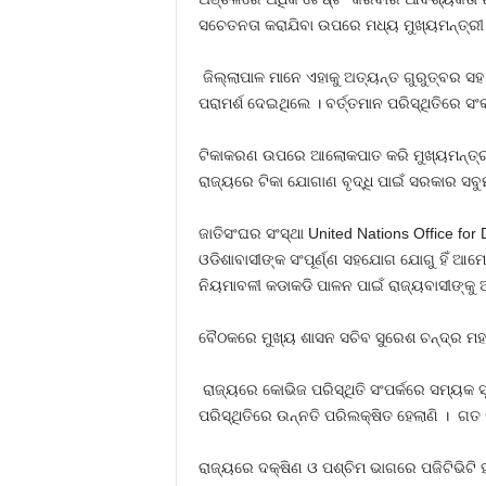
ସଚେତନତା କରାଯିବା ଉପରେ ମଧ୍ୟ ମୁଖ୍ୟମନ୍ତ୍ରୀ 
ଜିଲ୍ଲାପାଳ ମାନେ ଏହାକୁ ଅତ୍ୟନ୍ତ ଗୁରୁତ୍ବର ସହ 
ପରାମର୍ଶ ଦେଇଥିଲେ । ବର୍ତ୍ତମାନ ପରିସ୍ଥିତିରେ 
ଟିକାକରଣ ଉପରେ ଆଲୋକପାତ କରି ମୁଖ୍ୟମନ୍ତ୍ରୀ କ
ରାଜ୍ୟରେ ଟିକା ଯୋଗାଣ ବୃଦ୍ଧି ପାଇଁ ସରକାର ସବ
ଜାତିସଂଘର ସଂସ୍ଥା United Nations Office for D
ଓଡିଶାବାସୀଙ୍କ ସଂପୂର୍ଣ୍ଣ ସହଯୋଗ ଯୋଗୁ ହିଁ ଆମେ
ନିୟମାବଳୀ କଡାକଡି ପାଳନ ପାଇଁ ରାଜ୍ୟବାସୀଙ୍କୁ 
ବୈଠକରେ ମୁଖ୍ୟ ଶାସନ ସଚିବ ସୁରେଶ ଚନ୍ଦ୍ର ମହାପ
ରାଜ୍ୟରେ କୋଭିଜ ପରିସ୍ଥିତି ସଂପର୍କରେ ସମ୍ୟକ ସ
ପରିସ୍ଥିତିରେ ଉନ୍ନତି ପରିଲକ୍ଷିତ ହେଲାଣି । ଗତ 
ରାଜ୍ୟରେ ଦକ୍ଷିଣ ଓ ପଶ୍ଚିମ ଭାଗରେ ପଜିଟିଭିଟି ହ