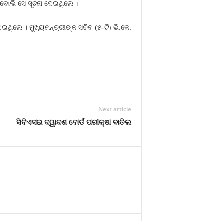
 ବୋଲି ସେ ସୂଚନା ଦେଇଥିଲେ ।
ଇଥିଲେ । ମୁଖ୍ୟମନ୍ତ୍ରୀଙ୍କ ସଚିବ (୫-ଟି) ଭି.କେ.
Next article
ସିବିଏସଇ ଦ୍ୱାଦଶ ବୋର୍ଡ ପରୀକ୍ଷା ବାତିଲ