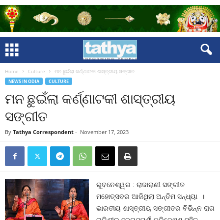
Home
Culture
ମନ ଛୁଇଁଲା କର୍ଣ୍ଣାଟକୀ ଶାସ୍ତ୍ରୀୟ ସଙ୍ଗୀତ
NEWS IN ODIA
CULTURE
ମନ ଛୁଇଁଲା କର୍ଣ୍ଣାଟକୀ ଶାସ୍ତ୍ରୀୟ
ସଙ୍ଗୀତ
By
Tathya Correspondent
-
November 17, 2023
ଭୁବନେଶ୍ୱର : ରାଜାରାଣୀ ସଙ୍ଗୀତ
ମହୋତ୍ସବର ଆଜିଥିଲା ଅନ୍ତିମ ସନ୍ଧ୍ୟା ।
ଭାରତୀୟ ଶାସ୍ତ୍ରୀୟ ସଙ୍ଗୀତର ବିଭିନ୍ନ ରାଗ