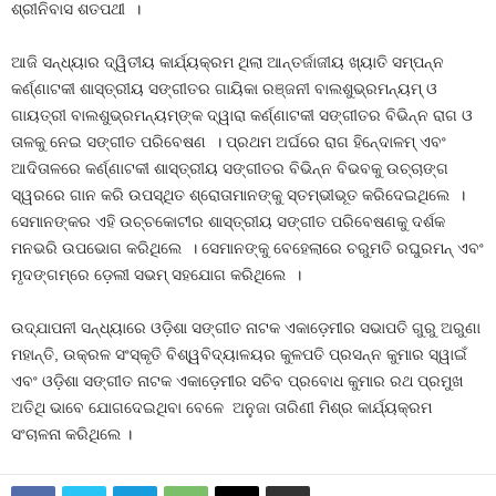
ଶ୍ରୀନିବାସ ଶତପଥୀ ।
ଆଜି ସନ୍ଧ୍ୟାର ଦ୍ୱିତୀୟ କାର୍ଯ୍ୟକ୍ରମ ଥିଲା ଆନ୍ତର୍ଜାଜୀୟ ଖ୍ୟାତି ସମ୍ପନ୍ନ
କର୍ଣ୍ଣାଟକୀ ଶାସ୍ତ୍ରୀୟ ସଙ୍ଗୀତର ଗାୟିକା ରଞ୍ଜନୀ ବାଲଶୁଭ୍ରମନ୍ୟମ୍‌ ଓ
ଗାୟତ୍ରୀ ବାଲଶୁଭ୍ରମନ୍ୟମ୍‌ଙ୍କ ଦ୍ୱାରା କର୍ଣ୍ଣାଟକୀ ସଙ୍ଗୀତର ବିଭିନ୍ନ ରାଗ ଓ
ତାଳକୁ ନେଇ ସଙ୍ଗୀତ ପରିବେଷଣ । ପ୍ରଥମ ଅର୍ଘରେ ରାଗ ହିନେ୍ଦାଳମ୍‌ ଏବଂ
ଆଦିତାଳରେ କର୍ଣ୍ଣାଟକୀ ଶାସ୍ତ୍ରୀୟ ସଙ୍ଗୀତର ବିଭିନ୍ନ ବିଭବକୁ ଉଚ୍ଚାଙ୍ଗ
ସ୍ୱରରେ ଗାନ କରି ଉପସ୍ଥିତ ଶ୍ରୋତାମାନଙ୍କୁ ସ୍ତମ୍ଭୀଭୂତ କରିଦେଇଥିଲେ ।
ସେମାନଙ୍କର ଏହି ଉଚ୍ଚକୋଟୀର ଶାସ୍ତ୍ରୀୟ ସଙ୍ଗୀତ ପରିବେଷଣକୁ ଦର୍ଶକ
ମନଭରି ଉପଭୋଗ କରିଥିଲେ । ସେମାନଙ୍କୁ ବେହେଲାରେ ଚରୁମତି ରଘୁରମନ୍‌ ଏବଂ
ମୃଦଙ୍ଗମ୍‌ରେ ଡ଼େଲୀ ସଭମ୍‌ ସହଯୋଗ କରିଥିଲେ ।
ଉଦ୍‌ଯାପନୀ ସନ୍ଧ୍ୟାରେ ଓଡ଼ିଶା ସଙ୍ଗୀତ ନାଟକ ଏକାଡ଼େମୀର ସଭାପତି ଗୁରୁ ଅରୁଣା
ମହାନ୍ତି, ଉକ୍ରଳ ସଂସ୍କୃତି ବିଶ୍ୱବିଦ୍ୟାଳୟର କୁଳପତି ପ୍ରସନ୍ନ କୁମାର ସ୍ୱାଇଁ
ଏବଂ ଓଡ଼ିଶା ସଙ୍ଗୀତ ନାଟକ ଏକାଡ଼େମୀର ସଚିବ ପ୍ରବୋଧ କୁମାର ରଥ ପ୍ରମୁଖ
ଅତିଥି ଭାବେ ଯୋଗଦେଇଥିବା ବେଳେ ଅନୁଜା ତାରିଣୀ ମିଶ୍ର କାର୍ଯ୍ୟକ୍ରମ
ସଂଚାଳନା କରିଥିଲେ ।