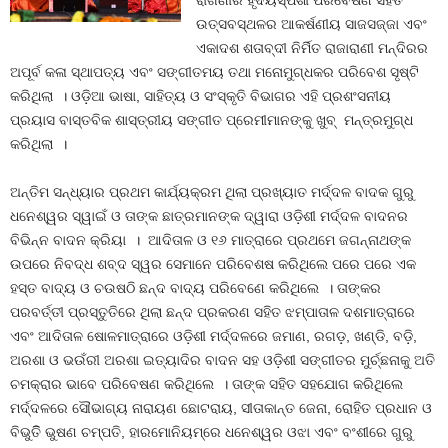
ରାଗିଣୀର ହୃଦୟସ୍ପର୍ଶୀ ପରିବେଷଣ ସହିତ
ଉତ୍ସବସ୍ଥଳର ଆକର୍ଷଣୀୟ ସାଜସଜ୍ଜା ଏବଂ
ଏକାଦଶ ଶତାବ୍ଦୀ ନିର୍ମିତ ରାଜାରାଣୀ ମନ୍ଦିରର
ଅପୂର୍ବ କଳା ସ୍ଥାପତ୍ୟ ଏବଂ ସଙ୍ଗୀତମୟ ତଥା ମନୋମୁଗ୍ଧକର ପରିବେଶ ସୃଷ୍ଟି
କରିଥିଲା । ଓଡ଼ିଆ ଭାଷା, ସାହିତ୍ୟ ଓ ସଂସ୍କୃତି ବିଭାଗର ଏହି ପ୍ରଶଂସନୀୟ
ପ୍ରୟାସ ବାସ୍ତବିକ ଶାସ୍ତ୍ରୀୟ ସଙ୍ଗୀତ ପ୍ରେମୀମାନଙ୍କୁ ଖୁବ୍‌ ମନ୍ତ୍ରମୁଗ୍ଧ
କରିଥିଲା ।
ଅନ୍ତିମ ସନ୍ଧ୍ୟାର ପ୍ରଥମ କାର୍ଯ୍ୟକ୍ରମ ଥିଲା ପ୍ରଖ୍ୟାତ ମର୍ଦ୍ଦଳ ବାଦକ ଗୁରୁ
ଧନେଶ୍ୱର ସ୍ୱାଇଁ ଓ ତାଙ୍କ ଛାତ୍ରମାନଙ୍କ ଦ୍ୱାରା ଓଡ଼ିଶୀ ମର୍ଦ୍ଦଳ ବାଦନର
ବିଭିନ୍ନ ବାଦନ କ୍ରିୟା । ଆଦିତାଳ ଓ ୧୬ ମାତ୍ରାରେ ପ୍ରଥମେ ଜଗନ୍ନାଥଙ୍କ
ଉପରେ ନିବଦ୍ଧ ଶବ୍ଦ ସ୍ୱର ସେମାନେ ପରିବେଶଷ କରିଥିଲେ ପରେ ପରେ ଏକ
ହସ୍ତ ବାଦ୍ୟ ଓ ଚଉଷଠି ଛନ୍ଦ ବାଦ୍ୟ ପରିବେଣେ କରିଥିଲେ । ତାଙ୍କର
ପରବର୍ତ୍ତୀ ପ୍ରସ୍ତୁତିରେ ଥିଲା ଛନ୍ଦ ପ୍ରକରଣ ସହିତ ଝମ୍ପାତାଳ ଦଶମାତ୍ରାରେ
ଏବଂ ଆଦିତାଳ ଷୋଳମାତ୍ରାରେ ଓଡ଼ିଶୀ ମର୍ଦ୍ଦଳରେ ଜମାଣ, ରଗଡ଼, ଖଣ୍ଡି, ବଡ଼ି,
ଅରଶା ଓ ଭଉଁରୀ ଅରଶା ଇତ୍ୟାଦିର ବାଦନ ସହ ଓଡ଼ିଶୀ ସଙ୍ଗୀତର ମୁର୍ଚ୍ଛନାକୁ ଅତି
ଚମକ୍ରାର ଭାବେ ପରିବେଷଣ କରିଥିଲେ । ତାଙ୍କ ସହିତ ସହଯୋଗ କରିଥିଲେ
ମର୍ଦ୍ଦଳରେ ସୌଭାଗ୍ୟ ନାରାୟଣ ଛୋଟରାୟ, ସୀତାକାନ୍ତ ଜେନା, ରୋହିତ ପ୍ରଧାନ ଓ
ବିଭୁତିି ଭୁଷଣ ଚମ୍ପତି, ହାରମୋନିୟମ୍‌ରେ ଧନେଶ୍ୱର ଓଝା ଏବଂ ବଂଶୀରେ ଗୁରୁ