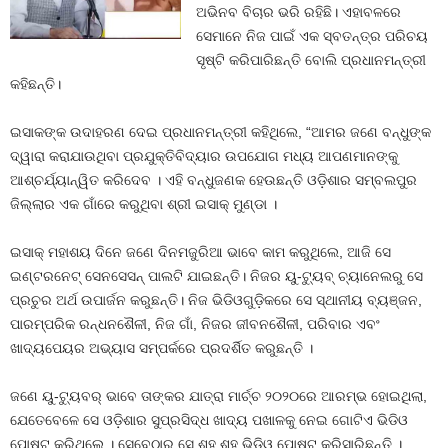
ଅଭିନବ ବିଚାର ଭରି ରହିଛି। ଏହାବଳରେ
ସେମାନେ ନିଜ ପାଇଁ ଏକ ସ୍ବତନ୍ତ୍ର ପରିଚୟ
ସୃଷ୍ଟି କରିପାରିଛନ୍ତି ବୋଲି ପ୍ରଧାନମନ୍ତ୍ରୀ
କହିଛନ୍ତି।
ଇସାକଙ୍କ ଉଦାହରଣ ଦେଇ ପ୍ରଧାନମନ୍ତ୍ରୀ କହିଥିଲେ, “ଆମର ଜଣେ ବନ୍ଧୁଙ୍କ
ଦ୍ୱାରା କରାଯାଉଥିବା ପ୍ରଯୁକ୍ତିବିଦ୍ୟାର ଉପଯୋଗ ମଧ୍ୟ ଆପଣମାନଙ୍କୁ
ଆଶ୍ଚର୍ଯ୍ୟାନ୍ୱିତ କରିଦେବ । ଏହି ବନ୍ଧୁଜଣକ ହେଉଛନ୍ତି ଓଡ଼ିଶାର ସମ୍ବଲପୁର
ଜିଲ୍ଲାର ଏକ ଗାଁରେ କରୁଥିବା ଶ୍ରୀ ଇସାକ୍ ମୁଣ୍ଡା ।
ଇସାକ୍ ମହାଶୟ ଦିନେ ଜଣେ ଦିନମଜୁରିଆ ଭାବେ କାମ କରୁଥିଲେ, ଆଜି ସେ
ଇଣ୍ଟରନେଟ୍ ସେନସେସନ୍ ପାଲଟି ଯାଇଛନ୍ତି। ନିଜର ୟୁ-ଟ୍ୟୁବ୍ ଚ୍ୟାନେଲରୁ ସେ
ପ୍ରଚୁର ଅର୍ଥ ଉପାର୍ଜନ କରୁଛନ୍ତି। ନିଜ ଭିଡିଓଗୁଡ଼ିକରେ ସେ ସ୍ଥାନୀୟ ବ୍ୟଞ୍ଜନ,
ପାରମ୍ପରିକ ରନ୍ଧନଶୈଳୀ, ନିଜ ଗାଁ, ନିଜର ଜୀବନଶୈଳୀ, ପରିବାର ଏବଂ
ଖାଦ୍ୟପେୟର ଅଭ୍ୟାସ ସମ୍ପର୍କରେ ପ୍ରଦର୍ଶିତ କରୁଛନ୍ତି ।
ଜଣେ ୟୁ-ଟ୍ୟୁବର୍ ଭାବେ ତାଙ୍କର ଯାତ୍ରା ମାର୍ଚ୍ଚ ୨୦୨୦ରେ ଆରମ୍ଭ ହୋଇଥିଲା,
ଯେତେବେଳେ ସେ ଓଡ଼ିଶାର ସୁପ୍ରସିଦ୍ଧ ଖାଦ୍ୟ ପଖାଳକୁ ନେଇ ଗୋଟିଏ ଭିଡିଓ
ପୋଷ୍ଟ କରିଥିଲେ । ସେବେଠାରୁ ସେ ଶହ ଶହ ଭିଡିଓ ପୋଷ୍ଟ କରିସାରିଛନ୍ତି ।