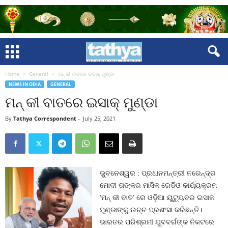
Home
General
ମନ୍ କୀ ବାତରେ ଇସାକ୍ ମୁଣ୍ଡା
NEWS IN ODIA
GENERAL
ମନ୍ କୀ ବାତରେ ଇସାକ୍ ମୁଣ୍ଡା
By
Tathya Correspondent
-
July 25, 2021
ଭୁବନେଶ୍ୱର : ପ୍ରଧାନମନ୍ତ୍ରୀ ନରେନ୍ଦ୍ର
ମୋଦୀ ତାଙ୍କର ମାସିକ ରେଡିଓ କାର୍ଯ୍ୟକ୍ରମ
‘ମନ୍ କୀ ବାତ’ ରେ ଓଡ଼ିଆ ୟୁଟ୍ୟୁବର ଇସାକ
ମୁଣ୍ଡାଙ୍କୁ ଉଚ୍ଚ ପ୍ରଶଂସା କରିଛନ୍ତି।
ଭାରତର ପରିଶ୍ରମୀ ଯୁବବର୍ଗଙ୍କ ନିକଟରେ