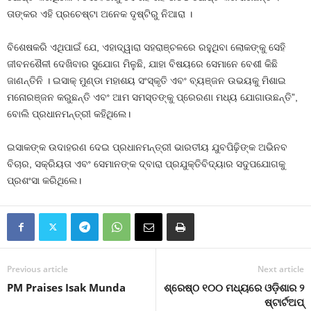
ତାଙ୍କର ଏହି ପ୍ରଚେଷ୍ଟା ଅନେକ ଦୃଷ୍ଟିରୁ ନିଆରା ।
ବିଶେଷକରି ଏଥିପାଇଁ ଯେ, ଏହାଦ୍ୱାରା ସହରାଞ୍ଚଳରେ ରହୁଥିବା ଲୋକଙ୍କୁ ସେହି
ଜୀବନଶୈଳୀ ଦେଖିବାର ସୁଯୋଗ ମିଳୁଛି, ଯାହା ବିଷୟରେ ସେମାନେ ବେଶୀ କିଛି
ଜାଣନ୍ତିନି । ଇସାକ୍ ମୁଣ୍ଡା ମହାଶୟ ସଂସ୍କୃତି ଏବଂ ବ୍ୟଞ୍ଜନ ଉଭୟକୁ ମିଶାଇ
ମନୋରଞ୍ଜନ କରୁଛନ୍ତି ଏବଂ ଆମ ସମସ୍ତଙ୍କୁ ପ୍ରେରଣା ମଧ୍ୟ ଯୋଗାଉଛନ୍ତି”,
ବୋଲି ପ୍ରଧାନମନ୍ତ୍ରୀ କହିଥିଲେ।
ଇସାକଙ୍କ ଉଦାହରଣ ଦେଇ ପ୍ରଧାନମନ୍ତ୍ରୀ ଭାରତୀୟ ଯୁବପିଢ଼ିଙ୍କ ଅଭିନବ
ବିଚାର, ସକ୍ରିୟତା ଏବଂ ସେମାନଙ୍କ ଦ୍ବାରା ପ୍ରଯୁକ୍ତିବିଦ୍ୟାର ସଦୁପଯୋଗକୁ
ପ୍ରଶଂସା କରିଥିଲେ।
Previous article
Next article
PM Praises Isak Munda
ଶ୍ରେଷ୍ଠ ୧୦୦ ମଧ୍ୟରେ ଓଡ଼ିଶାର ୨
ଷ୍ଟାର୍ଟଅପ୍‌