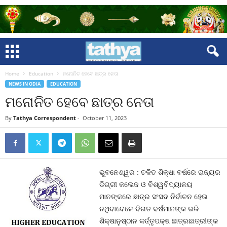
Home
Education
ମନୋନିତ ହେବେ ଛାତ୍ର ନେତା
NEWS IN ODIA
EDUCATION
ମନୋନିତ ହେବେ ଛାତ୍ର ନେତା
By
Tathya Correspondent
-
October 11, 2023
ଭୁବନେଶ୍ୱର : ଚଳିତ ଶିକ୍ଷା ବର୍ଷରେ ରାଜ୍ୟର
ଡିଗ୍ରୀ କଲେଜ ଓ ବିଶ୍ୱବିଦ୍ୟାଳୟ
ମାନଙ୍କରେ ଛାତ୍ର ସଂସଦ ନିର୍ବାଚନ ହେଉ
ନଥିବାବେଳେ ବିଗତ ବର୍ଷମାନଙ୍କ ଭଳି
ଶିକ୍ଷାନୁଷ୍ଠାନ କର୍ତ୍ତୃପକ୍ଷ ଛାତ୍ରଛାତ୍ରୀଙ୍କ