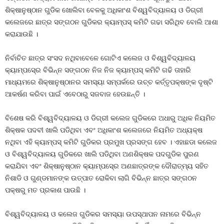
ଶିକ୍ଷାନୁଷ୍ଠାନ ଗୁଡିକ ଖୋଲିବା ବେଳକୁ ଅଧିକାଂଶ ବିଶ୍ୱବିଦ୍ୟାଳୟ ଓ ଡିଗ୍ରୀ
କଲେଜରେ ଛାତ୍ର ସଙ୍ଗଠନ ଗୁଡିକର କ୍ୟାମ୍ପସ୍‍ କମିଟି ଗଢା ସରିଥିବ ବୋଲି ଆଶା
କରାଯାଉଛି ।
ନିର୍ବାଚିତ ଛାତ୍ର ସଂସଦ ନଥିବାବେଳେ ଗୋଟିଏ କଲେଜ ଓ ବିଶ୍ୱବିଦ୍ୟାଳୟ
କ୍ୟାମ୍ପସ୍‍ରେ ବିଭିନ୍ନ ସଙ୍ଗଠନ ନିଜ ନିଜ କ୍ୟାମ୍ପସ୍‍ କମିଟି ଗଢି ତାହାରି
ମାଧ୍ୟମରେ ଶିକ୍ଷାନୁଷ୍ଠାନର ସମସ୍ୟା ସମ୍ପର୍କରେ ଉଚ୍ଚ କର୍ତ୍ତୃପକ୍ଷଙ୍କ ଦୃଷ୍ଟି
ଆକର୍ଷଣ କରିବା ପାଇଁ ଏବେଠାରୁ ସଜବାଜ ହେଉଛନ୍ତି ।
ବିଶେଷ କରି ବିଶ୍ୱବିଦ୍ୟାଳୟ ଓ ଡିଗ୍ରୀ କଲେଜ ଗୁଡିକରେ ଅଧାରୁ ଅଧିକ ନିୟମିତ
ଶିକ୍ଷକ ପଦବୀ ଖାଲି ପଡିଥିବା ଏବଂ ଅଧିକାଂଶ କଲେଜରେ ନିୟମିତ ଅଧ୍ୟକ୍ଷ
ନଥିବା ଏହି କ୍ୟାମ୍ପସ୍‍ କମିଟି ଗୁଡିକର ପ୍ରମୁଖ ପ୍ରସଙ୍ଗ ହେବ । ଏହାଛଡା କଲେଜ
ଓ ବିଶ୍ୱବିଦ୍ୟାଳୟ ଗୁଡିକରେ ଖାଲି ପଡିଥିବା ଅଣଶିକ୍ଷକ ପଦଗୁଡିକ ପୁରଣ
କରାଯିବା ଏବଂ ଶିକ୍ଷାନୁଷ୍ଠାନ କ୍ୟାମ୍ପସ୍‍ରେ ଅଣଛାତ୍ରଙ୍କ ଦୌରାତ୍ମ୍ୟ ସହିତ
ନିଶାଡି ଓ ଗୁଣ୍ଡମାନଙ୍କ ଉତ୍ପାତ ରୋକିବା ଲାଗି ବିଭିନ୍ନ ଛାତ୍ର ସଙ୍ଗଠନ
ପକ୍ଷରୁ ମତ ପ୍ରକାଶ ପାଉଛି ।
ବିଶ୍ୱବିଦ୍ୟାଳୟ ଓ କଲେଜ ଗୁଡିକର ସମସ୍ୟା ଉପସ୍ଥାପନ ନାମରେ ବିଭିନ୍ନ