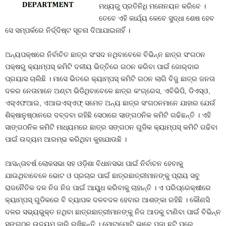
ମଧ୍ୟରୁ ପ୍ରତିନିଧି ମନୋନୟନ କରିବେ ।
ତେବେ ଏହି କାର୍ଯ୍ୟ କେବେ ସୁଦ୍ଧା ଶେଷ ହେବ
ସେ ସମ୍ପର୍କରେ ନିର୍ଦ୍ଦିଷ୍ଟ ସୂଚନା ଦିଆଯାଇନାହିଁ ।
ଅନ୍ୟପକ୍ଷରେ ନିର୍ବାଚିତ ଛାତ୍ର ସଂସଦ ନଥିବାବେଳେ ବିଭିନ୍ନ ଛାତ୍ର ସଂଗଠନ
ପକ୍ଷରୁ କ୍ୟାମ୍ପସ୍‍ କମିଟି ଦଳୀୟ ଭିତ୍ତିରେ ଗଠନ କରିବା ପାଇଁ ଜୋର୍‍ଦାର
ପ୍ରୟାସ ଚାଲିଛି । ମାସେ ଭିତରେ କ୍ୟାମ୍ପସ୍‍ କମିଟି ଗଠନ ଲାଗି ବିଜୁ ଛାତ୍ର ଜନତା
ଦଳର ନେତାମାନେ ଅଣ୍ଟା ଭିଡିଥିବାବେଳେ ଛାତ୍ର କଂଗ୍ରେସ, ଏବିଭିପି, ଡିଏସ୍‍ଓ,
ଏସ୍‍ଏଫଆଇ, ଏଆଇଏସ୍‍ଏଫ୍‍ ସମେତ ଅନ୍ୟ ଛାତ୍ର ସଂଗଠନମାନେ ଯାହାର ଯେଉଁ
ଶିକ୍ଷାନୁଷ୍ଠାନରେ ଦବ୍‍ଦବା ରହିଛି ସେଠାରେ ସାଙ୍ଗଠନିକ କମିଟି ଗଢିଛନ୍ତି । ଏହି
ସାଙ୍ଗଠନିକ କମିଟି ମାଧ୍ୟମରେ ଛାତ୍ର ସଙ୍ଗଠନ ଗୁଡିକ କ୍ୟାମ୍ପସ୍‍ କମିଟି ଗଢିବା
ପାଇଁ ଉଦ୍ୟମ ଆରମ୍ଭ କରିଥିବା କୁହାଯାଉଛି ।
ଆସନ୍ତାବର୍ଷ ଲୋକସଭା ସହ ଓଡ଼ିଶା ବିଧାନସଭା ପାଇଁ ନିର୍ବାଚନ ହେବାକୁ
ଯାଉଥିବାବେଳେ ଭୋଟ ଓ ପ୍ରଚାର ପାଇଁ ଛାତ୍ରଛାତ୍ରୀମାନଙ୍କୁ ପ୍ରାୟ ସବୁ
ରାଜନୈତିକ ଦଳ ନିଜ ନିଜ ପାଇଁ ଆୟୁଧ କରିବାକୁ ଚାହାନ୍ତି । ଏ ପରିପ୍ରେକ୍ଷୀରେ
କ୍ୟାମ୍ପସ୍‍ ଗୁଡିକରେ ବି ବ୍ୟାପକ ଦଳବଦଳ ହେବାର ଆଶଙ୍କା ରହିଛି । କୌଣସି
ଦଳର ସଭ୍ୟଭୁକ୍ତ ନଥିବା ଛାତ୍ରଛାତ୍ରୀମାନଙ୍କୁ ନିଜ ଆଡକୁ ଟାଣିବା ପାଇଁ ବିଭିନ୍ନ
ସଙ୍ଗଠନ ଉଦ୍ୟମ ଜାରି ରଖିଛନ୍ତି । ମୋଟାମୋଟି ଭାବେ ପୂଜା ଛୁଟି ପରେ