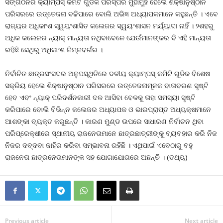
ସଙ୍ଗଠନର କ୍ୟାମ୍ପସ୍‍ କମିଟି ଗୁଡିକ ପରସ୍ପର ମୁହାଁମୁହିଁ ହେଲେ ଶିକ୍ଷାନୁଷ୍ଠାନ
ପରିସରରେ ଉତ୍ତେଜନା ବଢିପାରେ ବୋଲି ଅଭିଜ୍ଞ ଅଧ୍ୟାପକମାନେ କହୁଛନ୍ତି । ଏବେ
ରାଜ୍ୟର ଅଧିକାଂଶ ସ୍ୱୟଂଶାସିତ କଲେଜର ସ୍ୱୟଂଶାସନ ମର୍ଯ୍ୟାଦା ନାହିଁ । ୨ଶହରୁ
ଅଧିକ କଲେଜର ନ୍ୟାକ୍‍ ମାନ୍ୟତା ନଥିବାବେଳେ ଯେଉଁମାନଙ୍କର ବି ଏହି ମାନ୍ୟତା
ରହିଛି ସେଥିରୁ ଅଧିକାଂଶ ନିମ୍ନବର୍ଗର ।
ନିର୍ବାଚିତ ଛାତ୍ରସଂସଦର ଅନୁପସ୍ଥିତିରେ ଦଳୀୟ କ୍ୟାମ୍ପସ୍‍ କମିଟି ଗୁଡିକ ବିଶେଷ
ସକ୍ରିୟ ହେଲେ ଶିକ୍ଷାନୁଷ୍ଠାନ ପରିସରରେ ଉତ୍ତେଜନାମୂଳକ ବାତାବରଣ ସୃଷ୍ଟି
ହେବ ଏବଂ ନ୍ୟାକ୍‍ ପରିଦର୍ଶନକାରୀ ଦଳ ଆସିବା ବେଳକୁ ତାହା ସମସ୍ୟା ସୃଷ୍ଟି
କରିପାରେ ବୋଲି ବିଭିନ୍ନ କଲେଜର ଅଧ୍ୟାପକ ଓ ଭାରପ୍ରାପ୍ତ ଅଧ୍ୟକ୍ଷମାନେ
ଆଶଙ୍କା ବ୍ୟକ୍ତ କରୁଛନ୍ତି । କାରଣ ମୁଣ୍ଡ ଉପରେ ସାଧାରଣ ନିର୍ବାଚନ ଥିବା
ପରିପ୍ରେକ୍ଷୀରେ ସ୍ଥାନୀୟ ରାଜନେତାମାନେ ଛାତ୍ରଛାତ୍ରୀଙ୍କୁ ବ୍ୟବହାର କରି ନିଜ
ନିଜର ଦବ୍‍ଦବା ଜାହିର କରିବା ସମ୍ଭାବନା ରହିଛି । ଏଥିପାଇଁ ଏବେଠାରୁ ବହୁ
ରାଜନେତା ଛାତ୍ରନେତାମାନଙ୍କ ସହ ଯୋଗାଯୋଗରେ ଅଛନ୍ତି । (ତଥ୍ୟ)
Previous article
Next article