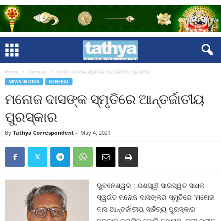
Home
General
ମନୋଜ ଦାସଙ୍କ ସ୍ମୃତିରେ ଆନ୍ତର୍ଜାତୀୟ ପୁରସ୍କାର
NEWS IN ODIA
GENERAL
ମନୋଜ ଦାସଙ୍କ ସ୍ମୃତିରେ ଆନ୍ତର୍ଜାତୀୟ
ପୁରସ୍କାର
By
Tathya Correspondent
-
May 4, 2021
ଭୁବନେଶ୍ୱର : ଯଶସ୍ୱୀ ସାରସ୍ୱତ ସାଧକ
ସ୍ୱର୍ଗତ ମନୋଜ ଦାସଙ୍କର ସ୍ମୃତିରେ ‘ମନୋଜ
ଦାସ ଆନ୍ତର୍ଜାତୀୟ ସାହିତ୍ୟ ପୁରସ୍କାର’