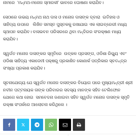
ନାମରେ ‘ମନ୍ମଥ-ମନୋଜ ସ୍ମାରକୀ’ ଭାବରେ ଘୋଷଣା କରାଯିବ।
ସେଠାରେ ଉଭୟ ମନ୍ମଥ ନାଥ ଦାସ ଓ ମନୋଜ ଦାସଙ୍କ ଦ୍ବାରା ଇତିହାସ ଓ
ସାହିତ୍ୟ ଉପରେ ଲିଖିତ ସମସ୍ତ ପୁସ୍ତକକୁ ରଖାଯାଇ ଏକ ଲାଇବ୍ରେରୀ ମଧ୍ୟ
ସ୍ଥାପନ କରାଯିବ। ବାସଭବନ ପରିସରରେ ଥିବା ମନ୍ଦିରର ସଂରକ୍ଷଣ ମଧ୍ୟ
କରାଯିବ।
ସ୍ୱର୍ଗତ ମନୋଜ ଦାସଙ୍କର ସ୍ମୃତିରେ ଉତ୍କଳ ପ୍ରସଙ୍ଗ, ଓଡିଶା ରିଭ୍ୟୁ ଏବଂ
ଓଡିଶା ସାହିତ୍ୟ ଏକାଡେମୀ ପକ୍ଷରୁ ପ୍ରକାଶିତ କୋଣାର୍କ ପତ୍ରିକାର ସ୍ବତନ୍ତ୍ର
ସଂଖ୍ୟା ପ୍ରକାଶ କରାଯିବ।
ସୂଚନାଯୋଗ୍ୟ ଯେ ସ୍ୱର୍ଗତ ମନୋଜ ଦାସଙ୍କର ବିୟୋଗ ପରେ ମୁଖ୍ୟମନ୍ତ୍ରୀ ଶ୍ରୀ
ନବୀନ ପଟ୍ଟନାୟକ ତାଙ୍କ ପରିବାରର ସଦସ୍ୟ ମାନଙ୍କ ସହିତ ଟେଲିଫୋନ
ଯୋଗେ କଥା ହୋଇ ସମବେଦନା ଜଣାଇବା ସହିତ ସ୍ୱର୍ଗତ ମନୋଜ ଦାସଙ୍କ ସ୍ମୃତି
ରକ୍ଷା ସଂପର୍କରେ ଆଲୋଚନା କରିଥିଲେ ।