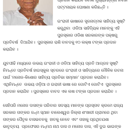
ପ୍ରଦାନ କରାଯିବ ବୋଲି ମୁଖ୍ୟମନ୍ତ୍ରୀ ନବୀନ
ପଟ୍ଟନାୟକ ଘୋଷଣା କରିଛନ୍ତି ।
ଇଂରାଜୀ ଭାଷାରେ ସୃଜନାତ୍ମକ ସାହିତ୍ୟ ସୃଷ୍ଟି
କରୁଥିବା ଓଡିଆ ସାହିତ୍ୟିକ ମାନଙ୍କୁ ଏହି
ପୁରସ୍କାର ଓଡିଶା ସରକାରଙ୍କ ପକ୍ଷରୁ
ପ୍ରତିବର୍ଷ ଦିଆଯିବ। ପୁରସ୍କାର ରାଶି ବାବଦକୁ ୧୦ ଲକ୍ଷ ଟଙ୍କା ପ୍ରଦାନ
କରାଯିବ ।
ଯୁବପୀଢି ମଧ୍ୟରେ ଉଭୟ ଇଂରାଜୀ ଓ ଓଡିଆ ସାହିତ୍ୟ ପ୍ରତି ଆଗ୍ରହ ସୃଷ୍ଟି
ନିମନ୍ତେ ପ୍ରତିବର୍ଷ ହାଇସ୍କୁଲ ସ୍ତରରେ ଇଂରାଜୀ ଓ ସାହିତ୍ୟରେ ମୌଳିକ ରଚନା
ପାଇଁ ‘ମନୋଜ-କିଶୋର ସାହିତ୍ୟ ପ୍ରତିଭା ସମ୍ମାନ’ ପ୍ରଦାନ କରାଯିବ।
ଏଥିନିମନ୍ତେ ଉଭୟ ଓଡ଼ିଆ ଓ ଇରାଜୀ ଭାଷା ରେ ଗୋଟିଏ ଗୋଟିଏ ପୁରସ୍କାର
ପ୍ରଦାନ କରାଯିବ । ପୁରସ୍କାର ବାବଦ ଏକ ଲଷ ଟଙ୍କା ପ୍ରଦାନ କରାଯିବ ।
ସେହିପରି ମନୋଜ ଦାସଙ୍କ ପରିବାର ସଦସ୍ୟ ମାନଙ୍କ ପ୍ରସ୍ତାବ କ୍ରମେ ରାଜ୍ୟ
ସରକାର ତାଙ୍କର ଜନ୍ମ ସ୍ଥାନ ବାଲେଶ୍ୱର ଜିଲ୍ଲା ଶଂଖାରୀ ଗ୍ରାମରେ ଥିବା
ତାଙ୍କର ପୈତୃକ ବାସଭବନକୁ ହାତକୁ ନେବେ ଏବଂ ତାହାକୁ ପ୍ରଥିତଯଶା
ଭାତୃଦ୍ବୟ ପ୍ରଫେସର ମନ୍ମଥ ନାଥ ଦାସ ଓ ମନୋଜ ଦାସ, ଏହି ଦୁଇ ଭାଇଙ୍କ