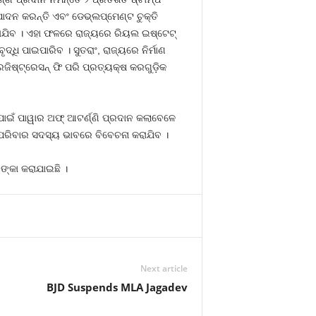
ାଦନ କରନ୍ତି ଏବଂ ଡେଭ୍‌ଲପ୍‌ମେଣ୍ଟ ଚୁକ୍ତି
ାଯିବ । ଏହା ଫଳରେ ରାଜ୍ୟରେ ରିୟଲ ଇଷ୍ଟେଟ୍‌
ଧି ପାଇପାରିବ । ସୁତରାଂ, ରାଜ୍ୟରେ ନିର୍ମାଣ
 ରେଜିଷ୍ଟ୍ରେସନ୍‌ ଫି ପରି ପ୍ରତ୍ୟକ୍ଷ କରଗୁଡ଼ିକ
 ପାଇଁ ପାୱାର ଅଫ୍‌ ଆଟର୍ଣ୍ଣି ପ୍ରଦାନ କଲାବେଳେ
 ପରିବାର ସଦସ୍ୟ ଭାବରେ ବିବେଚନା କରାଯିବ ।
ଙ୍କା କରାଯାଇଛି ।
Next article
BJD Suspends MLA Jagadev