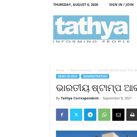
THURSDAY, AUGUST 6, 2026
SIGN IN / JOIN
T
a
t
h
y
a
Home
Administration
ଭାରତୀୟ ଷ୍ଟାମ୍ପ ଆକ୍ଟ ବିଲ୍‌ ପା
NEWS IN ODIA
ADMINISTRATION
ଭାରତୀୟ ଷ୍ଟାମ୍ପ ଆକ୍
By
Tathya Correspondent
-
September 8, 2021