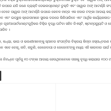
ି ଉପରେ ଯଦି ଜଣେ ବ୍ୟକ୍ତି ଡେଭଲପ୍‌ମେଣ୍ଟ ଚୁକ୍ତି ଏବଂ ପାୱାର ଅଫ୍‌ ଆଟର୍ଣ୍ଣି ସଂପ
ଥାଏ ତେବେ ପାୱାର ଅଫ୍‌ ଆଟର୍ଣ୍ଣି ଉପରେ କେବଳ ମାତ୍ର ଏକ ହଜାର ଟଙ୍କା ଆଦାୟ କର
 ଏବଂ ଇଚ୍ଛୁକ କ୍ରେତାମାନେ ସୁଲଭ ଦରରେ କିଣିପାରିବେ ଏବଂ ଆର୍ଥିକ କାର୍ଯ୍ୟକଳାପ ବୃଦ୍
ନ୍ନ ଗୃହ/ଆପାର୍ଟମେଣ୍ଟଗୁଡ଼ିକର ବିକି୍ର ବୃଦ୍ଧି ଘଟିବା ସହିତ ଜିଏସ୍‌ଟି, ଷ୍ଟାମ୍ପଡୁ୍ୟଟି ଓ
ାରିବ ।
ୁତ୍ର, କନ୍ୟା, ଭାଇ ଓ ଭଉଣୀମାନଙ୍କୁ ସ୍ଥାବର ସଂପତ୍ତିର ବିକ୍ରୟ କିମ୍ବା ହସ୍ତାନ୍ତରଣ
 ଏବେ ବୋହୂ, ନାତି, ନାତୁଣି, ଜେଜେବାପା ଓ ଜେଜେମା’ଙ୍କୁ ମଧ୍ୟ ଏହି କାରବାର ପାଇଁ
 ନିମନ୍ତେ ପୂର୍ବରୁ ୧୦ ଟଙ୍କା ଆଦାୟ ହେଉଥିବାବେଳେ ତାହାକୁ ବୃଦ୍ଧି କରାଯାଇ ୧୦୦ ଟ