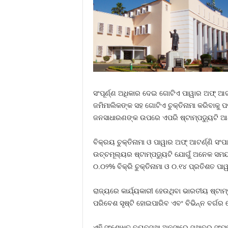
ସଂପୂର୍ଣ୍ଣ ଅଧିକାର ଦେଇ ଗୋଟିଏ ପାୱାର ଅଫ୍‌ ଆଟର
ଜମିମାଲିକଙ୍କ ସହ ଗୋଟିଏ ଚୁକ୍ତିନାମା କରିବାକୁ ପ
ଜନସାଧାରଣଙ୍କ ଉପରେ ଏପରି ଷ୍ଟାମ୍ପଡୁ୍ୟଟି ଆର
ବିକ୍ରୟ ଚୁକ୍ତିନାମା ଓ ପାୱାର ଅଫ୍‌ ଆଟର୍ଣ୍ଣି ସ
ଉଚ୍ଚମୂଲ୍ୟର ଷ୍ଟାମ୍ପଡୁ୍ୟଟି ଯୋଗୁଁ ଅନେକ ସ
୦.୦୨% ବିକ୍ରି ଚୁକ୍ତିନାମା ଓ ୦.୧୪ ପ୍ରତିଶତ ପା
ରାଜ୍ୟରେ କାର୍ଯ୍ୟକାରୀ ହେଉଥିବା ଭାରତୀୟ ଷ୍ଟ
ପରିବେଶ ସୃଷ୍ଟି ହୋଇପାରିବ ଏବଂ ବିଭିନ୍ନ ବର୍ଗ
ଏହି ସଂଶୋଧିତ ବ୍ୟବସ୍ଥା ଅନୁସାରେ ସ୍ଥାବର ସଂପତ୍ତି