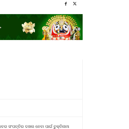
ବର ସଂପତ୍ତିର ଦଖଲ ନେବା ପାଇଁ ଚୁକ୍ତିନାମା