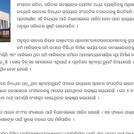
ସଂପାଦନ କରିବା, ପରିବାର ସଦସ୍ୟଙ୍କ ବ୍ୟତୀତ ଅନ୍ୟ ବ୍ୟକ୍ତିଙ୍କୁ ଅଧିକାର
ଇତ୍ୟାଦି କାରବାର ନିମନ୍ତେ ରାଜ୍ୟରେ ସଂପତ୍ତିର ବଜାରଦରକୁ ଭିତ୍ତିକରି ୫ 
ପ୍ରତୀକ୍ଷିତ ଏହି ବିଧେୟକ ଆଜି ବିଧାନସଭାରେ ପାରିତ ହେବା ପରେ ରାଜ୍ୟରେ ଆ
ଅନୁକୂଳ ପରିବେଶ ସୃଷ୍ଟି ହୋଇପାରିବ ।
ଅନୁରୂପ ଭାବରେ ରିୟଲ ଇଷ୍ଟେଟ୍‌ର ପ୍ରମୋଟର/ଡେଭଲପରମାନଙ୍କୁ ଦୁଇ ପ
ଜମି ମାଲିକଙ୍କ ଜମି ଉପରେ ବିଭିନ୍ନ ନିର୍ମାଣ କାର୍ଯ୍ୟ ପରେ ଜନସାଧାରଣ
୍ଣ୍ଣି ଏବଂ ମାଲିକାନା ଥିବା ଜମି ମାଲିକଙ୍କ ଜମିରେ ଆବାସ/ବ୍ୟାବସାୟିକ ଗୃହ ନିର୍ମା
ଡ଼ୁଛି । ସେଲ୍‌ ଡିଡ୍‌ ସହ ସମତାଳରେ ଏଥିପାଇଁ ୫ ପ୍ରତିଶତ ଷ୍ଟାମ୍ପ ଡୁ୍ୟଟି ନିଆଯାଉଛ
୍ଥିକ ବୋଝ ହେଉଛି ।
ଂପାଦନ ନିମନ୍ତେ ପଡ଼ୁଥିବା ଷ୍ଟାମ୍ପଡୁ୍ୟଟି ଫଳରେ ରାଜ୍ୟରେ ସ୍ଥାବର ସଂପତ୍ତିର କାରବ
ମୟରେ ଜନସାଧାରଣ ପଂଜୀକରଣକୁ ଆଡ଼େଇ ଯାଉଥିବାର ଲକ୍ଷ୍ୟ କରାଯାଉଛି । ଗତ ୭ ବର୍
ୱାର ଅଫ୍‌ ଆଟର୍ଣ୍ଣି ପଂଜୀକୃତ ହୋଇଥିବାର ଲକ୍ଷ୍ୟ କରାଯାଇଛି ।
ାମ୍ପ ଆଇନ ୧୮୯୯ର ସଂଶୋଧନ ଆଜି ବିଧାନସଭାରେ ପାରିତ ହୋଇଛି । ଏହା ଫଳରେ ରାଜ୍ୟର
ର ଲୋକଙ୍କ ପାଇଁ ସୁଲଭ ଦରରେ ଘର ମିଳିପାରିବ ।
ର ବିକି୍ର ଚୁକ୍ତିନାମା/ଡେଭଲପ୍‌ମେଣ୍ଟ ଚୁକ୍ତି/ନିର୍ମାଣ ଚୁକ୍ତି ଏବଂ ପାୱାର ଅଫ୍‌ ଆଟର