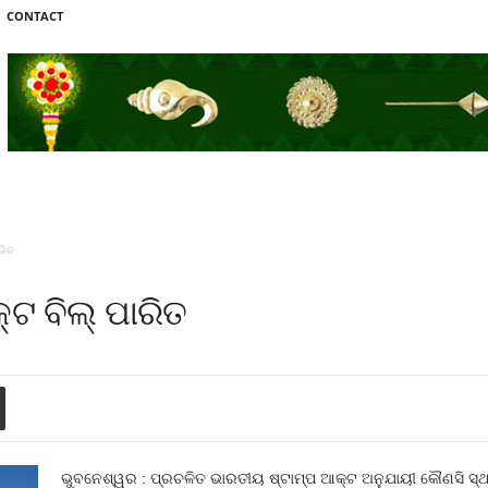
CONTACT
ରିତ
ଟ ବିଲ୍‌ ପାରିତ
ଭୁବନେଶ୍ୱର : ପ୍ରଚଳିତ ଭାରତୀୟ ଷ୍ଟାମ୍ପ ଆକ୍ଟ ଅନୁଯାୟୀ କୌଣସି ସ୍ଥା