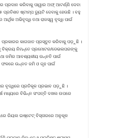
 ପ୍ରଦାନ କରିବାକୁ ପାୱାର ଅଫ୍‌ ଆଟର୍ଣ୍ଣି ଦେବା
ପ୍ରତିଶତ ଷ୍ଟାମ୍ପ ଡୁ୍ୟଟି ଦେବାକୁ ହେଉଛି । ବହୁ
ର୍ଥିକ ଅଭିବୃଦ୍ଧି ତଥା ରାଜସ୍ୱ ବୃଦ୍ଧି ପାଇଁ
୍ରକାରର କାଗଜାତ ପ୍ରସ୍ତୁତ କରିବାକୁ ପଡ଼ୁଛି ।
ଙ୍କୁ ବିକ୍ରୟ ନିମନ୍ତେ ପ୍ରମୋଟର/ଡେଭଲପରଙ୍କୁ
ଣ ତଥା ଜମିର ଆବଶ୍ୟକୀୟ ଉନ୍ନତି ପାଇଁ
ି । ଫଳରେ ଉନ୍ନତ ଜମି ଓ ଗୃହ ପାଇଁ
ାର ବୃଦ୍ଧିରେ ପ୍ରତିକୂଳ ପ୍ରଭାବ ପଡ଼ୁଛି ।
ଷ ମଧ୍ୟରେ ବିଭିନ୍ନ ସଂପତ୍ତି ଦଖଲ ଉପରେ
େ ରିୟଲ ଇଷ୍ଟେଟ୍‌ ବିସ୍ତାରରେ ଅନୁକୂଳ
୍ଣ୍ଣି ପ୍ରଦାନ ନିମନ୍ତେ ୨ ପ୍ରତିଶତ ଷ୍ଟାମ୍ପ