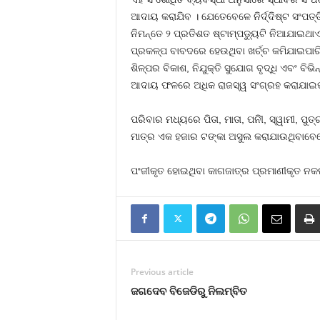
ଆଦାୟ କରାଯିବ । ଯେତେବେଳେ ନିର୍ଦ୍ଦିଷ୍ଟ ସଂପତ୍ତ
ନିମନ୍ତେ ୨ ପ୍ରତିଶତ ଷ୍ଟାମ୍ପଡୁ୍ୟଟି ନିଆଯାଇ
ପ୍ରକଳ୍ପ ବାବଦରେ ହେଉଥିବା ଖର୍ଚ୍ଚ କମିଯାଇପାରିବ
ଶିଳ୍ପର ବିକାଶ, ନିଯୁକ୍ତି ସୁଯୋଗ ବୃଦ୍ଧି ଏବଂ ବିଭି
ଆଦାୟ ଫଳରେ ଅଧିକ ରାଜସ୍ୱ ସଂଗ୍ରହ କରାଯାଇପ
ପରିବାର ମଧ୍ୟରେ ପିତା, ମାତା, ପନିୀ, ସ୍ୱାମୀ, ପ
ମାତ୍ର ଏକ ହଜାର ଟଙ୍କା ଅସୁଲ କରାଯାଉଥିବାବେଳେ
ପଂଜୀକୃତ ହୋଇଥିବା କାଗଜାତ୍‌ର ପ୍ରମାଣୀକୃତ ନକଲ
Previous article
ଜଗଦେବ ବିଜେଡିରୁ ନିଲମ୍ବିତ