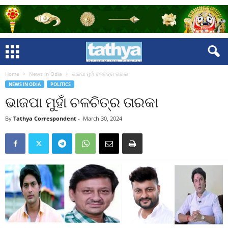
Home
News in Odia
ଭାଜପା ମୁହାଁ ଚଳଚିତ୍ର ତାରକା
NEWS IN ODIA
POLITICS
ଭାଜପା ମୁହାଁ ଚଳଚିତ୍ର ତାରକା
By
Tathya Correspondent
-
March 30, 2024