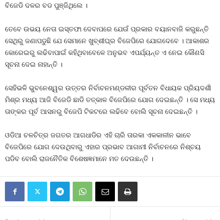
ବିଜେଡି ଦଳର ବଡ ପୁଞ୍ଜିଥିଲେ ।
ତେବେ ଉଭୟ ନେତା ଇସ୍ତଫା ଦେବାପରେ ଯେଉଁ ପ୍ରକାର ବୟାନବାଜି କରୁଛନ୍ତି
ସେଥିରୁ ଜଣାପଡୁଛି ଯେ ସେମାନେ ଖୁବ୍‍ଶୀଘ୍ର ବିଜେପିରେ ଯୋଗଦେବେ । ଆକାଶର
କୋରେଇରୁ ଲଢିବାପାଇଁ କହିଥିବାବେଳେ ଅନୁଭବ ଏପର୍ଯ୍ୟନ୍ତ ଏ ନେଇ କୌଣସି
ସୂଚନା ଦେଇ ନାହାନ୍ତି ।
ସେହିଭଳି ଭୁବନେଶ୍ୱର ଉତ୍ତର ନିର୍ବାଚନମଣ୍ଡଳୀର ପୂର୍ବତନ ବିଧାୟକ ପ୍ରିୟଦର୍ଶୀ
ମିଶ୍ର ମଧ୍ୟ ଆଜି ବିଜେଡି ଛାଡି ତତ୍କାଳ ବିଜେପିରେ ଯୋଗ ଦେଇଛନ୍ତି । ସେ ମଧ୍ୟ
ତାଙ୍କର ପୂର୍ବ ଆସନରୁ ବିଜେପି ଟିକଟରେ ଲଢିବେ ବୋଲି ସୂଚନା ଦେଇଛନ୍ତି ।
ଓଡିଆ ଚଳଚିତ୍ର ଜଗତର ଆଗଧାଡିର ଏହି ଚାରି ତାରକା ଏକକାଳୀନ ଭାବେ
ବିଜେପିରେ ଯୋଗ ଦେଉଥିବାରୁ ଏହାର ପ୍ରଭାବ ଆଗାମୀ ନିର୍ବାଚନରେ ନିଶ୍ଚୟ
ପଡିବ ବୋଲି ରାଜନୈତିକ ବିଶେଷଜ୍ଞମାନେ ମତ ଦେଉଛନ୍ତି ।