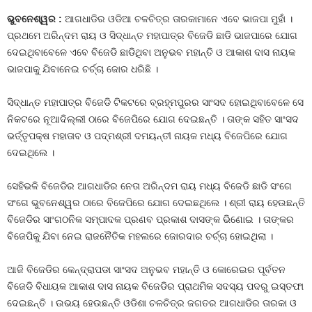
ଭୁବନେଶ୍ୱର :
ଆଗଧାଡିର ଓଡିଆ ଚଳଚିତ୍ର ତାରକାମାନେ ଏବେ ଭାଜପା ମୁହାଁ ।
ପ୍ରଥମେ ଅରିନ୍ଦମ ରାୟ ଓ ସିଦ୍ଧାନ୍ତ ମହାପାତ୍ର ବିଜେଡି ଛାଡି ଭାଜପାରେ ଯୋଗ
ଦେଇଥିବାବେଳେ ଏବେ ବିଜେଡି ଛାଡିଥିବା ଅନୁଭବ ମହାନ୍ତି ଓ ଆକାଶ ଦାସ ନାୟକ
ଭାଜପାକୁ ଯିବାନେଇ ଚର୍ଚ୍ଚା ଜୋର ଧରିଛି ।
ସିଦ୍ଧାନ୍ତ ମହାପାତ୍ର ବିଜେଡି ଟିକଟରେ ବ୍ରହ୍ମପୁରର ସାଂସଦ ହୋଇଥିବାବେଳେ ସେ
ନିକଟରେ ନୂଆଦିଲ୍ଲୀ ଠାରେ ବିଜେପିରେ ଯୋଗ ଦେଇଛନ୍ତି । ତାଙ୍କ ସହିତ ସାଂସଦ
ଭର୍ତ୍ତୃପକ୍ଷ ମହାତାବ ଓ ପଦ୍ମଶ୍ରୀ ଦମୟନ୍ତୀ ନାୟକ ମଧ୍ୟ ବିଜେପିରେ ଯୋଗ
ଦେଇଥିଲେ ।
ସେହିଭଳି ବିଜେଡିର ଆଗଧାଡିର ନେତା ଅରିନ୍ଦମ ରାୟ ମଧ୍ୟ ବିଜେଡି ଛାଡି ସଂଗେ
ସଂଗେ ଭୁବନେଶ୍ୱର ଠାରେ ବିଜେପିରେ ଯୋଗ ଦେଇଛଥିଲେ । ଶ୍ରୀ ରାୟ ହେଉଛନ୍ତି
ବିଜେଡିର ସାଂଗଠନିକ ସମ୍ପାଦକ ପ୍ରଣବ ପ୍ରକାଶ ଦାସଙ୍କ ଭିଣୋଇ । ତାଙ୍କର
ବିଜେପିକୁ ଯିବା ନେଇ ରାଜନୈତିକ ମହଲରେ ଜୋରଦାର ଚର୍ଚ୍ଚା ହୋଇଥିଲା ।
ଆଜି ବିଜେଡିର କେନ୍ଦ୍ରାପଡା ସାଂସଦ ଅନୁଭବ ମହାନ୍ତି ଓ କୋରେଇର ପୂର୍ବତନ
ବିଜେଡି ବିଧାୟକ ଆକାଶ ଦାସ ନାୟକ ବିଜେଡିର ପ୍ରାଥମିକ ସଦସ୍ୟ ପଦରୁ ଇସ୍ତଫା
ଦେଇଛନ୍ତି । ଉଭୟ ହେଉଛନ୍ତି ଓଡିଶା ଚଳଚିତ୍ର ଜଗତର ଆଗଧାଡିର ତାରକା ଓ