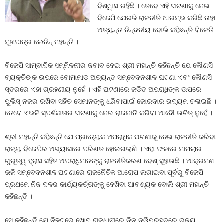
ବିଶ୍ୱାସ ରହିଛି । ତେବେ ଏହି ଘଟଣାକୁ ନେଇ
ବିଜେପି ଯେଭଳି ରାଜନୀତି ଆରମ୍ଭ କରିଛି ତାହା
ଅତ୍ୟନ୍ତ ନିନ୍ଦନୀୟ ବୋଲି କହିଛନ୍ତି ବିଜେଡି
ମୁଖପାତ୍ର ଲେନିନ୍‍ ମହାନ୍ତି ।
ବିଜେପି ସାମ୍ବାଦିକ ସମ୍ମିଳନୀର ଜବାବ ଦେଇ ଶ୍ରୀ ମହାନ୍ତି କହିଛନ୍ତି ଯେ କୌଣସି
ବ୍ୟକ୍ତିଙ୍କ ଉପରେ ବୋମାମାଡ ଅତ୍ୟନ୍ତ ସମ୍ବେଦନଶୀଳ ଘଟଣା ଏବଂ କୌଣସି
ସ୍ତରରେ ଏହା ଗ୍ରହଣୀୟ ନୁହେଁ । ଏହି ଘଟଣାରେ ଜଡିତ ଅପରାଧିଙ୍କ ଉପରେ
ପୁଲିସ୍‍ ନଜର ରଖିବା ସହିତ ସେମାନଙ୍କୁ ଧରିବାପାଇଁ ଜୋରଦାର ଉଦ୍ୟମ ଚଳାଇଛି ।
ତେବେ ଏଭଳି ସ୍ପର୍ଶକାତାର ଘଟଣାକୁ ନେଇ ରାଜନୀତି କରିବା ଆଦୌ ଉଚିତ୍‍ ନୁହେଁ ।
ଶ୍ରୀ ମହାନ୍ତି କହିଛନ୍ତି ଯେ ପ୍ରତ୍ୟେକ ଅପରାଧିକ ଘଟଣାକୁ ନେଇ ରାଜନୀତି କରିବା
ରାଜ୍ୟ ବିଜେପିର ଅଭ୍ୟାସରେ ପରିଣତ ହୋଇଗଲାଣି । ଏହା ଫଳରେ ମାମଲାର
ଗୁରୁତ୍ୱ ହ୍ରାସ ସହିତ ଅପରାଧିମାନଙ୍କୁ ରାଜନୀତିକରଣ ବେଶ୍‍ ସୁହାଉଛି । ଆକ୍ରମଣ
ଭଳି ସମ୍ବେଦନଶୀଳ ଘଟଣାରେ ରାଜନୈତିକ ଆରୋପ ଲଗାଇବା ପୂର୍ବରୁ ବିଜେପି
ପ୍ରଥମେ ନିଜ ଦଳର କାର୍ଯ୍ୟକର୍ତ୍ତାଙ୍କୁ ଦେଖିବା ଆବଶ୍ୟକ ବୋଲି ଶ୍ରୀ ମହାନ୍ତି
କହିଛନ୍ତି ।
ସେ କହିଛନ୍ତି ଯେ ନିକଟରେ ଖୋଦ୍‍ ରାଜଧାନୀରେ ଦିନ ଦ୍ୱିପ୍ରହରରେ ରାଜ୍ୟ