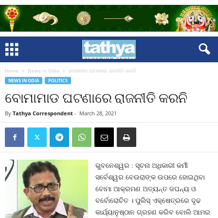
Home
News in Odia
ବୋମାମାଡ ଘଟଣାରେ ରାଜନୀତି କରନି
NEWS IN ODIA
POLITICS
ବୋମାମାଡ ଘଟଣାରେ ରାଜନୀତି କରନି
By
Tathya Correspondent
-
March 28, 2021
ଭୁବନେଶ୍ୱର : ସୂଚନା ଅଧିକାରୀ କର୍ମୀ
ସର୍ବେଶ୍ୱର ବେଉରାଙ୍କ ଉପରେ ହୋଇଥିବା
ବୋମା ଆକ୍ରମଣ ଅତ୍ୟନ୍ତ ଜଘନ୍ୟ ଓ
ବର୍ବୋରୋଚିତ । ପୁଲିସ୍‍ ଏକ୍ଷେତ୍ରରେ ଦୃଢ
କାର୍ଯ୍ୟାନୁଷ୍ଠାନ ଗ୍ରହଣ କରିବ ବୋଲି ଆମର