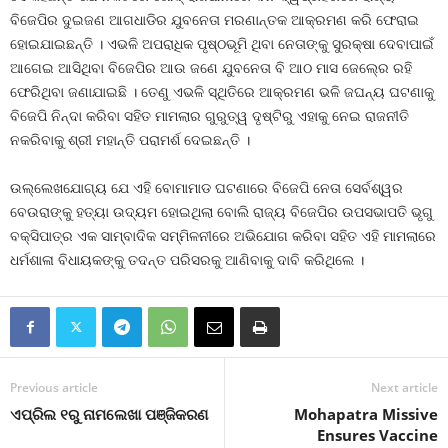
ବିଜେପିର ଦୁଇଜଣ ଆଗଧାଡିର ଯୁବନେତା ମରଣାନ୍ତକ ଆକ୍ରମଣ କରି ଫେରାଇ
ହୋଇଯାଇଛନ୍ତି । ଏଭଳି ଅପରାଧିକ ପୃଷ୍ଠଭୂମି ଥିବା ନେତାଙ୍କୁ ସୁରକ୍ଷା ଦେବାପାଇଁ
ଆଗେଇ ଆସିଥିବା ବିଜେପିର ଆଉ ଜଣେ ଯୁବନେତା ବି ଆଠ ମାସ ଜେଲ୍‍ରେ ରହି
ଫେରିଥିବା ଜଣାଯାଇଛି । ତେଣୁ ଏଭଳି ସ୍ଥିତିରେ ଆକ୍ରମଣ ଭଳି ଜଘନ୍ୟ ଘଟଣାକୁ
ବିଜେପି ନିନ୍ଦା କରିବା ସହିତ ମାମଲାର ଗୁରୁତ୍ୱ ଦୃଷ୍ଟିରୁ ଏହାକୁ ନେଇ ରାଜନୀତି
ନକରିବାକୁ ଶ୍ରୀ ମହାନ୍ତି ପରାମର୍ଶ ଦେଇଛନ୍ତି ।
ଉଲ୍ଲେଖଯୋଗ୍ୟ ଯେ ଏହି ବୋମାମାଡ ଘଟଣାରେ ବିଜେପି ନେତା ସେର୍ବଶ୍ୱର
ବେଉରାଙ୍କୁ ହତ୍ୟା ଉଦ୍ୟମ ହୋଇଥିଲା ବୋଲି ରାଜ୍ୟ ବିଜେପିର ଉପସଭାପତି ଭୃଗୁ
ବକ୍ସିପାତ୍ର ଏକ ସାମ୍ବାଦିକ ସମ୍ମିଳନୀରେ ଅଭିଯୋଗ କରିବା ସହିତ ଏହି ମାମଲାରେ
ଧର୍ମଶାଳା ବିଧାୟକଙ୍କୁ ତଦନ୍ତ ପରିସରକୁ ଆଣିବାକୁ ଦାବି କରିଥିଲେ ।
Previous article
Next article
ଏପ୍ରିଲ ୧ରୁ ନାମଲେଖା ପଞ୍ଜିକରଣ
Mohapatra Missive
Ensures Vaccine