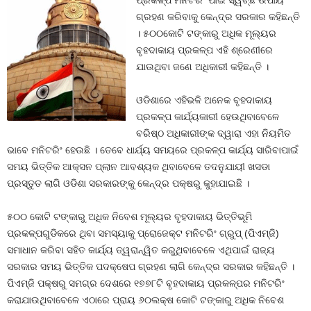
ପ୍ରକଳ୍ପ ମନିଟରିଂ ପାଇଁ ସ୍ୱଚ୍ଛ ଉପାୟ
ଗ୍ରହଣ କରିବାକୁ କେନ୍ଦ୍ର ସରକାର କହିଛନ୍ତି
। ୫୦୦କୋଟି ଟଙ୍କାରୁ ଅଧିକ ମୂଲ୍ୟର
ବୃହଦାକାୟ ପ୍ରକଳ୍ପ ଏହି ଶ୍ରେଣୀରେ
ଯାଉଥିବା ଜଣେ ଅଧିକାରୀ କହିଛନ୍ତି ।
ଓଡିଶାରେ ଏହିଭଳି ଅନେକ ବୃହଦାକାୟ
ପ୍ରକଳ୍ପ କାର୍ଯ୍ୟକାରୀ ହେଉଥିବାବେଳେ
ବରିଷ୍ଠ ଅଧିକାରୀଙ୍କ ଦ୍ୱାରା ଏହା ନିୟମିତ
ଭାବେ ମନିଟରିଂ ହେଉଛି । ତେବେ ଧାର୍ଯ୍ୟ ସମୟରେ ପ୍ରକଳ୍ପ କାର୍ଯ୍ୟ ସାରିବାପାଇଁ
ସମୟ ଭିତ୍ତିକ ଆକ୍ସନ ପ୍ଲାନ ଆବଶ୍ୟକ ଥିବାବେଳେ ତଦନୁଯାୟୀ ଖସଡା
ପ୍ରସ୍ତୁତ ଲାଗି ଓଡିଶା ସରକାରଙ୍କୁ କେନ୍ଦ୍ର ପକ୍ଷରୁ କୁହାଯାଇଛି ।
୫୦୦ କୋଟି ଟଙ୍କାରୁ ଅଧିକ ନିବେଶ ମୂଲ୍ୟର ବୃହଦାକାୟ ଭିତ୍ତିଭୂମି
ପ୍ରକଳ୍ପଗୁଡିକରେ ଥିବା ସମସ୍ୟାକୁ ପ୍ରୋଜେକ୍ଟ ମନିଟରିଂ ଗ୍ରୁପ୍‍ (ପିଏମ୍‍ଜି)
ସମାଧାନ କରିବା ସହିତ କାର୍ଯ୍ୟ ତ୍ୱରାନ୍ୱିତ କରୁଥିବାବେଳେ ଏଥିପାଇଁ ରାଜ୍ୟ
ସରକାର ସମୟ ଭିତ୍ତିକ ପଦକ୍ଷେପ ଗ୍ରହଣ ଲାଗି କେନ୍ଦ୍ର ସରକାର କହିଛନ୍ତି ।
ପିଏମ୍‍ଜି ପକ୍ଷରୁ ସମଗ୍ର ଦେଶରେ ୧୭୭୮ଟି ବୃହଦାକାୟ ପ୍ରକଳ୍ପର ମନିଟରିଂ
କରାଯାଉଥିବାବେଳେ ଏଠାରେ ପ୍ରାୟ ୬୦ଲକ୍ଷ କୋଟି ଟଙ୍କାରୁ ଅଧିକ ନିବେଶ