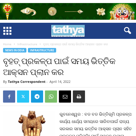
Home
Infrastructure
ବୃହତ୍‍ ପ୍ରକଳ୍ପ ପାଇଁ ସମୟ ଭିତ୍ତିକ ଆକ୍ସନ ପ୍ଲାନ କର
NEWS IN ODIA
INFRASTRUCTURE
ବୃହତ୍‍ ପ୍ରକଳ୍ପ ପାଇଁ ସମୟ ଭିତ୍ତିକ
ଆକ୍ସନ ପ୍ଲାନ କର
By
Tathya Correspondent
-
April 14, 2022
ଭୁବନେଶ୍ୱର : ବଡ ବଡ ଭିତ୍ତିଭୂମି ପ୍ରକଳ୍ପ
କାର୍ଯ୍ୟ ଧାର୍ଯ୍ୟ ସମୟରେ ସାରିବାପାଇଁ ରାଜ୍ୟ
ସରକାର ସମୟ ଭତ୍ତିକ ଆକ୍ସନ ପ୍ଲାନ ସହିତ