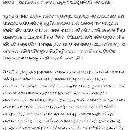
ହୋଇଛି । ନିୟମିତଭାବେ ୬ହଜାରରୁ ଅଧିକ ବିଷୟକୁ ମନିଟରିଂ କରାଯାଉଛି ।
ସ୍ୱଚ୍ଛ ଓ ସମୟ ଭିତ୍ତିକ ମନିଟରିଂ ବ୍ୟବସ୍ଥା ପ୍ରତିଷ୍ଠା କରାଯାଇପାରିଲେ ତାହା
ପ୍ରକଳ୍ପ କାର୍ଯ୍ୟକାରିତାକୁ ତ୍ୱରିତ ବେଗରେ ଆଗେଇନେବା ଏବଂ ସମସ୍ୟାର
ଟ୍ରାକିଂ ସହିତ ଧାର୍ଯ୍ୟ ସମୟରେ ଏହାର ସମାଧାନ କରିପାରିବ ବୋଲି କେନ୍ଦ୍ର ଶିଳ୍ପ
ପ୍ରୋତ୍ସାହନ ଓ ଆନ୍ତଃ ବାଣିଜ୍ୟ ବିଭାଗ (ଡିପିଆଇଆଇଟି) ସଚିବ ଅନୁରାଗ ଜୈନ
କହିଛନ୍ତି । ଶ୍ରୀ ଜୈନ ଏ ସଂକ୍ରାନ୍ତରେ ରାଜ୍ୟ ସରକାରଙ୍କ ଅଧିକାରୀମାନଙ୍କ ସହ
ସମ୍ପର୍କରେ ରହିବା ସହିତ ବୃହତ ଭିତ୍ତିଭୂମିକ ପ୍ରକଳ୍ପ ପାଇଁ ସମୟ ଭିତ୍ତିକ
ଆକ୍ସନ ପ୍ଲାନ ପ୍ରସ୍ତୁତ ଲାଗି ପରାମର୍ଶ ଦେଇଛନ୍ତି ।
ପିଏମ୍‍ଜି ପକ୍ଷରୁ ରାଜ୍ୟ ସ୍ତରରେ ସମସ୍ତ ପ୍ରକାର ସହାୟତା ଯୋଗାଇଦେବାପାଇଁ
ବୈଷୟିକ ପୋର୍ଟାଲ ବିକାଶ କରିଥିବାବେଳେ ଅନୁରୂପ ବ୍ୟବସ୍ଥା ରାଜ୍ୟ
ସରକାରମାନେ ଗ୍ରହଣ କରିବା ସହିତ ପଡି ରହିଥିବା ମାମଲା ଗୁଡିକର ସମାଧାନ ପାଇଁ
ସମୟ ଭିତ୍ତିକ ଆକ୍ସନ ପ୍ଲାନ ପ୍ରସ୍ତୁତ ଲାଗି ଶ୍ରୀ ଜୈନ କହିଛନ୍ତି ।
ପ୍ରଧାନମନ୍ତ୍ରୀଙ୍କ ଅଧ୍ୟକ୍ଷତାରେ ଥିବା ପ୍ରୋଆକ୍ଟିଭ ଗଭର୍ଣ୍ଣମେଣ୍ଟ ଆଣ୍ଡ
ଟାଇମ୍‍ଲି ଇମ୍ପ୍ଲିମେଣ୍ଟେସନ (ପ୍ରଗତି) ବଡ ବଡ ପ୍ରକଳ୍ପ ମନିଟରିଂରେ
ସହାୟତା କରୁଥିବାବେଳେ ପିଏମଜି ଏଥିରେ ସମନ୍ୱୟ ରକ୍ଷା କରୁଛି । ଜିଲ୍ଲା
ପ୍ରଶାସନଗୁଡିକ ପ୍ରକଳ୍ପ କାର୍ଯ୍ୟକାରିତାରେ ପ୍ରମୁଖ ଦାୟିତ୍ୱ ତୁଲାଉ ଥିବାରୁ
ସ୍ୱଚ୍ଛତା ଓ ଉତ୍ତରଦାୟିତ୍ୱ ପାଇଁ ରାଜ୍ୟ ସରକାର ଏହି ବୈଷୟିକ ପ୍ଲାଟଫର୍ମକୁ