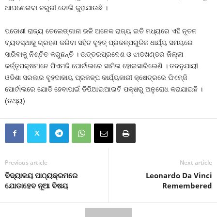
ଆପଣେଇବା ଜରୁରୀ ବୋଲି କୁହାଯାଉଛି ।
ପଡୋଶୀ ରାଜ୍ୟ ତେଲେଙ୍ଗାନା ଭଳି ଅନେକ ରାଜ୍ୟ ଇତି ମଧ୍ୟରେ ଏହି ନୂତନ
ବ୍ୟବସ୍ଥାକୁ ଗ୍ରହଣ କରିବା ସହିତ ବୃହତ୍‍ ପ୍ରକଳ୍ପଗୁଡିକ ଧାର୍ଯ୍ୟ ସମୟରେ
ସାରିବାକୁ ନିଶ୍ଚିତ କରୁଛନ୍ତି । ଉତ୍ତରପ୍ରଦେଶ ଓ ଝାଡଖଣ୍ଡର ଜିଲ୍ଲା
କର୍ତ୍ତୃପକ୍ଷମାନେ ପିଏମଜି ପୋର୍ଟାଲରେ ସାମିଲ ହୋଇସାରିଲେଣି । ତଦନୁଯାୟୀ
ଓଡିଶା ସରକାର ବୃହଦାକାୟ ପ୍ରକଳ୍ପ କାର୍ଯ୍ୟକାରୀ କ୍ଷେତ୍ରରେ ପିଏମ୍‍ଜି
ପୋର୍ଟାଲରେ ଯୋଡି ହେବାପାଇଁ ଡିପିଆଇଆଇଟି ପକ୍ଷରୁ ଅନୁରୋଧ କରାଯାଇଛି ।
(ତଥ୍ୟ)
Previous article
Next article
ବିଦ୍ୟାଳୟ ପାଠ୍ୟକ୍ରମରେ
Leonardo Da Vinci
ଯୋଡାହେବ ନୂଆ ବିଷୟ
Remembered