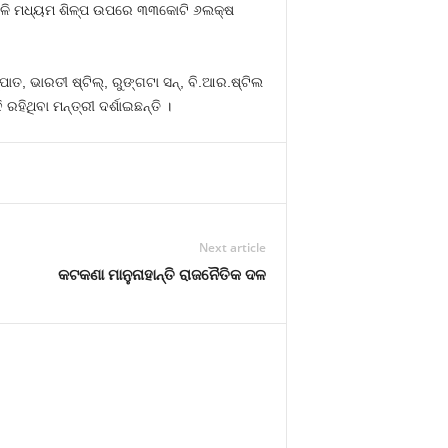
େହିଭଳି ମଧ୍ୟମ ଶିଳ୍ପ ଉପରେ ୩୩କୋଟି ୬ଲକ୍ଷ
, ଭାରତୀ ଷ୍ଟିଲ୍‍, ରୁଙ୍ଗଟା ସନ୍‍, ବି.ଆର.ଷ୍ଟିଲ
ିଥିବା ମନ୍ତ୍ରୀ ଦର୍ଶାଇଛନ୍ତି ।
Next article
କଟକଣା ମାନୁନାହାନ୍ତି ରାଜନୈତିକ ଦଳ