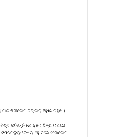
 ବାକି ୩୩କୋଟି ଟଙ୍କାରୁ ଅଧିକ ରହିଛି ।
ିଶ୍ର କହିଛନ୍ତି ଯେ ବୃହତ୍‍ ଶିଳ୍ପ ଉପରେ
 ଟିପିଡବ୍ଲ୍ୟୁଓଡିଏଲ୍‍ ଅଧିନରେ ୧୨୩କୋଟି