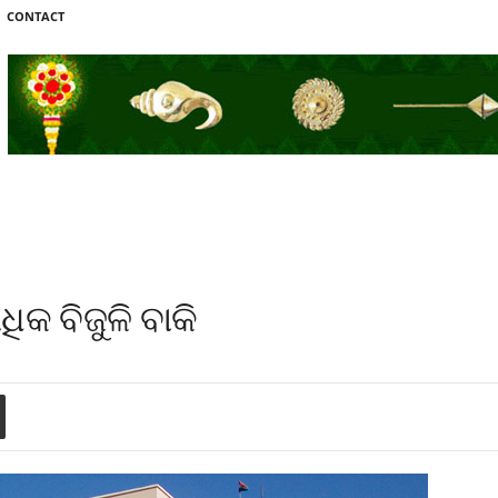
CONTACT
ିକ ବିଜୁଳି ବାକି