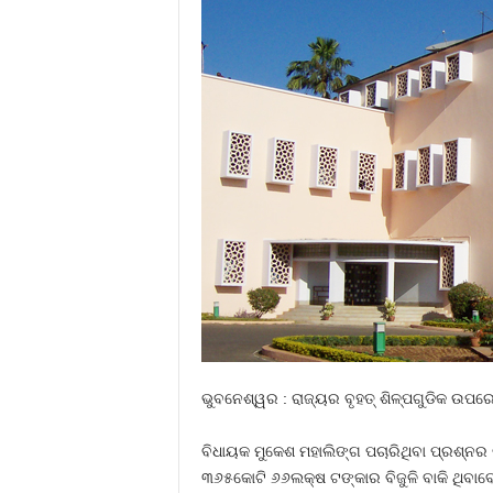
ଭୁବନେଶ୍ୱର : ରାଜ୍ୟର ବୃହତ୍‍ ଶିଳ୍ପଗୁଡିକ ଉପର
ବିଧାୟକ ମୁକେଶ ମହାଲିଙ୍ଗ ପଚାରିଥିବା ପ୍ରଶ୍ନର ଉ
୩୬୫କୋଟି ୬୬ଲକ୍ଷ ଟଙ୍କାର ବିଜୁଳି ବାକି ଥିବାବେ