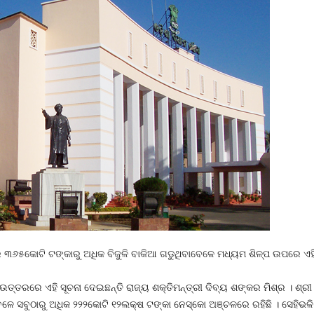
େ ୩୬୫କୋଟି ଟଙ୍କାରୁ ଅଧିକ ବିଜୁଳି ବାକିଆ ଗଡୁଥିବାବେଳେ ମଧ୍ୟମ ଶିଳ୍ପ ଉପରେ ଏହି
ତ୍ତରରେ ଏହି ସୂଚନା ଦେଇଛନ୍ତି ରାଜ୍ୟ ଶକ୍ତିମନ୍ତ୍ରୀ ଦିବ୍ୟ ଶଙ୍କର ମିଶ୍ର । ଶ୍ରୀ ମ
ଳେ ସବୁଠାରୁ ଅଧିକ ୨୨୨କୋଟି ୧୨ଲକ୍ଷ ଟଙ୍କା ନେସ୍କୋ ଅଞ୍ଚଳରେ ରହିଛି । ସେହିଭଳି