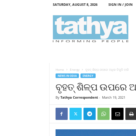
SATURDAY, AUGUST 8, 2026
SIGN IN / JOIN
T
a
t
h
y
a
Home
Energy
ବୃହତ୍‍ ଶିଳ୍ପ ଉପରେ ଅଧିକ ବିଜୁଳି ବାକି
NEWS IN ODIA
ENERGY
ବୃହତ୍‍ ଶିଳ୍ପ ଉପରେ ଅଧ
By
Tathya Correspondent
-
March 19, 2021