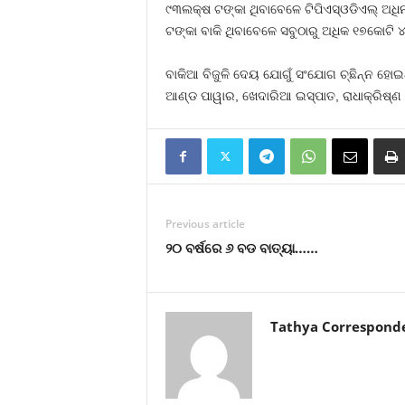
୯୩ଲକ୍ଷ ଟଙ୍କା ଥିବାବେଳେ ଟିପିଏସ୍‍ଓଡିଏଲ୍‍ ଅ
ଟଙ୍କା ବାକି ଥିବାବେଳେ ସବୁଠାରୁ ଅଧିକ ୧୭କୋଟି ୪
ବାକିଆ ବିଜୁଳି ଦେୟ ଯୋଗୁଁ ସଂଯୋଗ ଚ୍ଛିନ୍ନ ହୋଇଥ
ଆଣ୍ଡ ପାୱାର, ଖେଦାରିଆ ଇସ୍ପାତ, ରାଧାକ୍ରିଷ୍ଣ ଇ
Previous article
୨୦ ବର୍ଷରେ ୬ ବଡ ବାତ୍ୟା……
Tathya Correspond