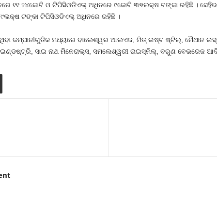
ଧିନରେ ୧୧.୨୪କୋଟି ଓ ଟିପିସିଓଡିଏଲ୍‍ ଅଧିନରେ ୯କୋଟି ୩୭ଲକ୍ଷ ଟଙ୍କା ରହିଛି । ସ
୯ଲକ୍ଷ ଟଙ୍କା ଟିପିସିଓଡିଏଲ୍‍ ଅଧିନରେ ରହିଛି ।
ିବା କମ୍ପାନୀଗୁଡିକ ମଧ୍ୟରେ ବାଲେଶ୍ୱର ଆଲଏଜ, ମିଡ୍‍ ଇଷ୍ଟ ଷ୍ଟିଲ୍‍, ମୈଥାନ ଇସ୍ପାତ
ଣ୍ଡଷ୍ଟ୍ରି, ସାଇ ନାଥ ମିନେରାଲ୍ସ, ସମଲେଶ୍ୱରୀ ରାଇସ୍‍ମିଲ୍‍, ବରୁଣ ବେଭରେଜ ଆଦି ରହ
ent