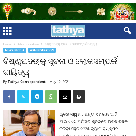
Home
Administration
ବିଷ୍ଣୁପଦଙ୍କୁ ସୂଚନା ଓ ଲୋକସମ୍ପର୍କ ଦାୟିତ୍ୱ
NEWS IN ODIA
ADMINISTRATION
ବିଷ୍ଣୁପଦଙ୍କୁ ସୂଚନା ଓ ଲୋକସମ୍ପର୍କ
ଦାୟିତ୍ୱ
By
Tathya Correspondent
-
May 12, 2021
ଭୁବନେଶ୍ୱର : ରାଜ୍ୟ ସରକାର ଆଜି
ଆଇଏଏସ୍‍ ଅଫିସର ସ୍ତରରେ ଅଦଳ ବଦଳ
କରିବା ସହିତ ୧୯୯୫ ବ୍ୟାଚ୍‍ ବିଷ୍ଣୁପଦ