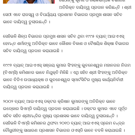
ସେଠୀଙ୍କୁ ସୂଚନା ଓ ଲୋକସମ୍ପର୍କ ବିଭାଗର
ଅତିରିକ୍ତ ଦାୟିତ୍ୱ ପ୍ରଦାନ କରିଛନ୍ତି । ଶ୍ରୀ
ସେଠୀ ଏବେ ରାଜସ୍ୱ ଓ ବିପର୍ଯ୍ୟୟ ପ୍ରଶମନ ବିଭାଗର ପ୍ରମୁଖ ଶାସନ ସଚିବ
ଭାବେ ଦାୟିତ୍ୱ ତୁଲାଉଛନ୍ତି ।
ସେହିଭଳି ଶିଳ୍ପ ବିଭାଗର ପ୍ରମୁଖ ଶାସନ ସଚିବ ଥିବା ୧୯୯୫ ବ୍ୟାଚ୍‍ ଆଇଏଏସ୍‍
ହେମନ୍ତ ଶର୍ମାଙ୍କୁ ଅତିରିକ୍ତ ଭାବେ କୌଶଳ ବିକାଶ ଓ ବୈଷୟିକ ଶିକ୍ଷା ବିଭାଗର
ସଚିବ ଦାୟିତ୍ୱ ପ୍ରଦାନ କରାଯାଇଛି ।
୧୯୯୭ ବ୍ୟାଚ୍‍ ଆଇଏଏସ୍‍ ସଞ୍ଜୟ କୁମାର ସିଂହଙ୍କୁ ଭୁବନେଶ୍ୱର ମହାନଗର ନିଗମ
(ବିଏମ୍‍ସି) କମିଶନର ଭାବେ ନିଯୁକ୍ତି ମିଳିଛି । ଏଥି ସହିତ ଶ୍ରୀ ସିଂହଙ୍କୁ ଅତିରିକ୍ତ
ଭାବେ ବିଡିଏ ଉପାଧ୍ୟକ୍ଷ ଓ ଭୁବନେଶ୍ୱର ସ୍ମାର୍ଟସିଟିର ମୁଖ୍ୟ କାର୍ଯ୍ୟନିର୍ବାହୀ
ଦାୟିତ୍ୱ ପ୍ରଦାନ କରାଯାଇଛି ।
୨୦୦୨ ବ୍ୟାଚ୍‍ ଆଇଏଏସ୍‍ ଡକ୍ଟର କ୍ରିଷନ କୁମାରଙ୍କୁ ଅତିରିକ୍ତ ଭାବେ
ଇଡ୍‍କୋର ସିଏମ୍‍ଡି ଦାୟିତ୍ୱ ପ୍ରଦାନ କରାଯାଇଛି । ଡକ୍ଟର କୁମାର ଏବେ ପୂର୍ତ୍ତ
ସଚିବ ସହିତ ଶ୍ରୀମନ୍ଦିର ମୁଖ୍ୟ ପ୍ରଶାସକ ଭାବେ ଦାୟିତ୍ୱ ତୁଲାଉଛନ୍ତି ।
ସେହିଭଳି ବିଏମ୍‍ସି କମିଶନର ଥିଫବା ୨୦୧୦ ବ୍ୟାଚ୍‍ ଆଇଏଏସ୍‍ ପ୍ରେମ ଚନ୍ଦ୍ର
ଚୌଧୁରୀଙ୍କୁ ସାଧାରଣ ପ୍ରଶାସନ ବିଭାଗର ଓଏସ୍‍ଡି ଭାବେ ବଦଳି କରାଯାଇଛି ।