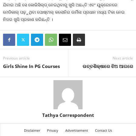
ଯିବାର ଅଛି ସେ କୋଭିସିଲ୍ଡ୍ ନେଇଥିବାରୁ ଖୁସି ଅଛନ୍ତି ଏବଂ ୟୁକ୍ରେନରେ
ମେଡିକାଲ୍ ପଢ଼ୁଥିବା ପୋଷ୍ଟାଲ୍ କଲୋନିର ଉର୍ମିଳା ପ୍ରଧାନ ମଧ୍ୟ ଟିକା ନେଇ
ନିଜର ଖୁସି ପ୍ରକାଶ କରିଛନ୍ତି ।
Previous article
Next article
Girls Shine In PG Courses
ଉଚ୍ଚଶିକ୍ଷାରେ ଝିଅ ଆଗରେ
Tathya Correspondent
Disclaimer
Privacy
Advertisement
Contact Us