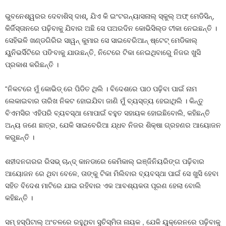
ଭୁବନେଶ୍ୱରର ଦେବାଶିସ୍ ଦାଶ୍‌, ଯିଏ କି ଇଂଟରନ୍ୟାସନାଲ୍ ସ୍କୁଲ୍ ଅଫ୍ ମେଡିସିନ୍‌,
କିର୍ଜିସ୍ତାନରେ ପଢ଼ିବାକୁ ଯିବାର ଅଛି ସେ ପଅରଦିନ କୋଭିସିଲ୍ଡ ଟୀକା ନେଇଛନ୍ତି ।
ସେହିଭଳି ଖଣ୍ଡଗିରିର ସାୱନ୍ କୁମାର ସେ ସାଇବେରିଆନ୍ ଷ୍ଟେଟ୍ ମେଡିକାଲ୍
ୟୁନିଭର୍ସିଟିରେ ପଙିବାକୁ ଯାଉଛନ୍ତି, ନିଟେରେ ଟିକା ନେଇଥିବାରେୁ ନିଜର ଖୁସି
ପ୍ରକାଶ କରିଛନ୍ତି ।
“ନିକଟରେ ମୁଁ କୋଭିଡ୍ ରେ ପିଡିତ ଥିଲି । ବିଦେଶରେ ପାଠ ପଢ଼ିବା ପାଇଁ ନାମ
ଲେକାଇବାର ତାରିଖ ନିକଟ ହୋଇଯିବା ଜାଣି ମୁଁ ବ୍ୟସ୍ତ୍ୟ ହେଇାଥିଲି । କିନ୍ତୁ
ବିଏମସିର ଏହିପରି ବ୍ୟବସ୍ଥା ମୋପାଇଁ ବହୁତ ସହାୟକ ହୋଇଛିବୋଲି, କହିଛନ୍ତି
ଅନ୍ୟ ଜଣେ ଛାତ୍ର, ଯେକି ସାଇବେରିଆ ଯ୍ଧବ ନିଜର ଶିକ୍ଷା ଗ୍ରହଣର ଆୟୋଜନ
କରୁଛନ୍ତି ।
ଶହୀଦନଗରର ରିସଭ୍ ଚାନ୍ଦ୍ କାନଡାରେ କେମିକାଲ୍ ଇଞ୍ଜିନିୟରିଙ୍ଗ ପଢ଼ିବାର
ଆୟୋଜନ ରେ ଥିବା ବେଳେ, ତାଙ୍କୁ ଟିକା ମିଲିବାର ବ୍ୟବସ୍ଥା ପାଇଁ ସେ ଖୁସି ହେବା
ସହିତ ବିଦେଶ ମାଟିରେ ଯାଇ ରହିବାର ଏକ ଆବଶ୍ୟକତା ପୂରଣ ହେଲା ବୋଲି
କହିଛନ୍ତି ।
ସମ୍ ହସ୍ପିଟାଲ୍ ଅଂଚଳରେ ରହୁଥିବା ସୁଚିସ୍ମିତା ନାୟକ , ଯେକି ୟୁକ୍ରେନରେ ପଢ଼ିବାକୁ