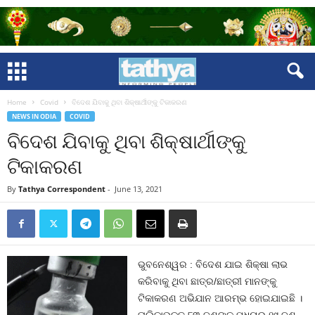
Home
Covid
ବିଦେଶ ଯିବାକୁ ଥିବା ଶିକ୍ଷାର୍ଥୀଙ୍କୁ ଟିକାକରଣ
NEWS IN ODIA
COVID
ବିଦେଶ ଯିବାକୁ ଥିବା ଶିକ୍ଷାର୍ଥୀଙ୍କୁ
ଟିକାକରଣ
By
Tathya Correspondent
-
June 13, 2021
ଭୁବନେଶ୍ୱର : ବିଦେଶ ଯାଇ ଶିକ୍ଷା ଲାଭ
କରିବାକୁ ଥିବା ଛାତ୍ର/ଛାତ୍ରୀ ମାନଙ୍କୁ
ଟିକାକରଣ ଅଭିଯାନ ଆରମ୍ଭ ହୋଇଯାଇଛି ।