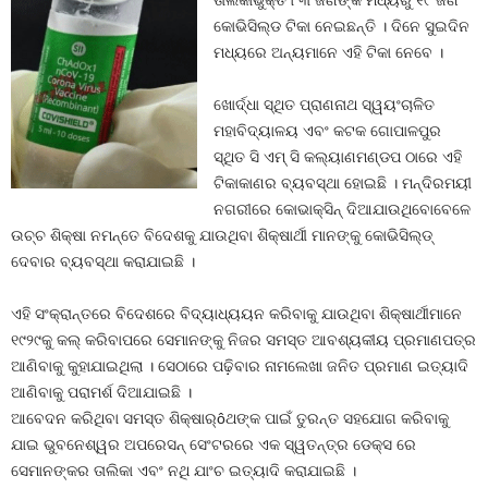
ତାଲିକାଭୁକ୍ତ ୮୩ ଜଣଙ୍କ ମଧ୍ୟରୁ ୧୯ ଜଣ
କୋଭିସିଲ୍ଡ ଟିକା ନେଇଛନ୍ତି । ଦିନେ ସୁଇଦିନ
ମଧ୍ୟରେ ଅନ୍ୟମାନେ ଏହି ଟିକା ନେବେ ।
ଖୋର୍ଦ୍ଧା ସ୍ଥିତ ପ୍ରାଣନାଥ ସ୍ୱୟଂଚାଳିତ
ମହାବିଦ୍ୟାଳୟ ଏବଂ କଟକ ଗୋପାଳପୁର
ସ୍ଥିତ ସି ଏମ୍ ସି କଲ୍ୟାଣମଣ୍ଡପ ଠାରେ ଏହି
ଟିକାକାଣର ବ୍ୟବସ୍ଥା ହୋଇଛି । ମନ୍ଦିରମୟୀ
ନଗରୀରେ କୋଭାକ୍ସିନ୍ ଦିଆଯାଉଥିବାେବେଳେ
ଉଚ୍ଚ ଶିକ୍ଷା ନମନ୍ତେ ବିଦେଶକୁ ଯାଉଥିବା ଶିକ୍ଷାର୍ଥୀ ମାନଙ୍କୁ କୋଭିସିଲ୍ଡ୍
ଦେବାର ବ୍ୟବସ୍ଥା କରାଯାଇଛି ।
ଏହି ସଂକ୍ରାନ୍ତରେ ବିଦେଶରେ ବିଦ୍ୟାଧ୍ୟୟନ କରିବାକୁ ଯାଉଥିବା ଶିକ୍ଷାର୍ଥୀମାନେ
୧୯୨୯କୁ କଲ୍ କରିବାପରେ ସେମାନଙ୍କୁ ନିଜର ସମସ୍ତ ଆବଶ୍ୟକୀୟ ପ୍ରମାଣପତ୍ର
ଆଣିବାକୁ କୁହାଯାଇଥିଲା । ସେଠାରେ ପଢ଼ିବାର ନାମଲେଖା ଜନିତ ପ୍ରମାଣ ଇତ୍ୟାଦି
ଆଣିବାକୁ ପରାମର୍ଶ ଦିଆଯାଇଛି ।
ଆବେଦନ କରିଥିବା ସମସ୍ତ ଶିକ୍ଷାର୍ôଥଙ୍କ ପାଇଁ ତୁରନ୍ତ ସହଯୋଗ କରିବାକୁ
ଯାଇ ଭୁବନେଶ୍ୱର ଅପରେସନ୍ ସେଂଟରରେ ଏକ ସ୍ୱତନ୍ତ୍ର ଡେକ୍ସ ରେ
ସେମାନଙ୍କର ତାଲିକା ଏବଂ ନଥି ଯାଂଚ ଇତ୍ୟାଦି କରାଯାଇଛି ।