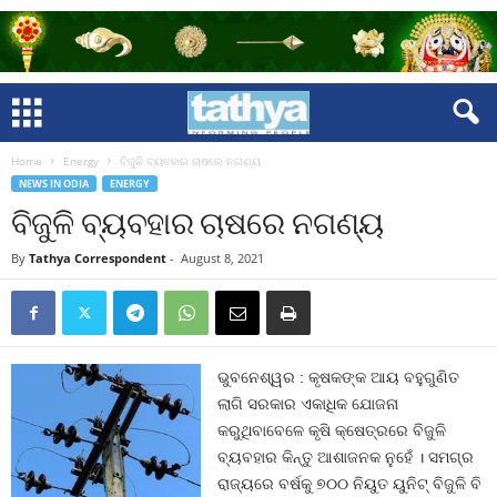
Home
Energy
ବିଜୁଳି ବ୍ୟବହାର ଚାଷରେ ନଗଣ୍ୟ
NEWS IN ODIA
ENERGY
ବିଜୁଳି ବ୍ୟବହାର ଚାଷରେ ନଗଣ୍ୟ
By
Tathya Correspondent
-
August 8, 2021
ଭୁବନେଶ୍ୱର : କୃଷକଙ୍କ ଆୟ ବହୁଗୁଣିତ
ଲାଗି ସରକାର ଏକାଧିକ ଯୋଜନା
କରୁଥିବାବେଳେ କୃଷି କ୍ଷେତ୍ରରେ ବିଜୁଳି
ବ୍ୟବହାର କିନ୍ତୁ ଆଶାଜନକ ନୁହେଁ । ସମଗ୍ର
ରାଜ୍ୟରେ ବର୍ଷକୁ ୭୦୦ ନିୟୁତ ୟୁନିଟ୍‍ ବିଜୁଳି ବି