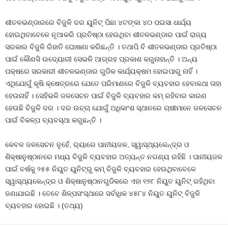
ଶୀତଳଭଣ୍ଡାରରେ ବିଜୁଳି ଦର ୟୁନିଟ୍‍ ପିଛା ୪ଟଙ୍କା ୪୦ ପଇସା ଧାର୍ଯ୍ୟ
ହୋଇଥିବାବେଳେ ନୂଆକରି ପ୍ରତିଷ୍ଠା ହେଉଥିବା ଶୀତଳଭଣ୍ଡାର ପାଇଁ ରାଜ୍ୟ
ସରକାର ବିଜୁଳି ରିହାତି ଘୋଷଣା କରିଛନ୍ତି । ତଥାପି ବି ଶୀତଳଭଣ୍ଡାର ପ୍ରତିଷ୍ଠା
ପାଇଁ କୌଣସି ଉଦ୍ୟୋଗୀ ସେଭଳି ଆଗ୍ରହ ପ୍ରକାଶ କରୁନାହାନ୍ତି । ଅନ୍ୟ
ପକ୍ଷରେ ସରକାରୀ ଶୀତଳଭଣ୍ଡାର ଗୁଡିକ କାର୍ଯ୍ୟକ୍ଷମ ହୋଇପାରୁ ନାହିଁ ।
ଏଥିଯୋଗୁଁ କୃଷି କ୍ଷେତ୍ରରେ ଯେତେ ପରିମାଣରେ ବିଜୁଳି ବ୍ୟବହାର ହେବାକଥା ତାହା
ହେଉନାହିଁ । ସେହିଭଳି ଜଳସେଚନ ପାଇଁ ବିଜୁଳି ବ୍ୟବହାର କମ୍‍ ରହିବାର କାରଣ
ହେଉଛି ବିଜୁଳି ଦର । ଦର ଉଚ୍ଚା ଯୋଗୁଁ ଅଧିକାଂଶ ସ୍ଥାନରେ ଚାଷୀମାନେ ଜଳସେଚନ
ପାଇଁ ବିକଳ୍ପ ବ୍ୟବସ୍ଥା କରୁଛନ୍ତି ।
କେବଳ ଜଳସେଚନ ନୁହେଁ, ର‌୍ୟାରେ ପାନୀୟଜଳ, ସ୍ୱାସ୍ଥ୍ୟକେନ୍ଦ୍ର ଓ
ଶିକ୍ଷାନୁଷ୍ଠାନରେ ମଧ୍ୟ ବିଜୁଳି ବ୍ୟବହାର ଅତ୍ୟନ୍ତ ନଗଣ୍ୟ ରହିଛି । ପାନୀୟଜଳ
ପାଇଁ ବର୍ଷକୁ ୨୫୫ ନିୟୁତ ୟୁନିଟ୍‍ରୁ କମ୍‍ ବିଜୁଳି ବ୍ୟବହାର ହେଉଥିବାବେଳେ
ସ୍ୱାସ୍ଥ୍ୟକେନ୍ଦ୍ର ଓ ଶିକ୍ଷାନୁଷ୍ଠାନଗୁଡିକରେ ଏହା ୧୭୮ ନିୟୁତ ୟୁନିଟ୍‍ ରହିଥିବା
ଜଣାଯାଇଛି । ତେବେ ଶିଳ୍ପସଂସ୍ଥାରେ ସର୍ବାଧିକ ୪୫୮୪ ନିୟୁତ ୟୁନିଟ୍‍ ବିଜୁଳି
ବ୍ୟବହାର ହୋଇଛି । (ତଥ୍ୟ)