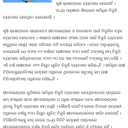
କୃଷି କ୍ଷେତ୍ରରେ ବ୍ୟବହାର ହେଉନାହିଁ ।
ଅନ୍ୟ ପକ୍ଷରେ ଶିଳ୍ପରେ ସର୍ବାଧିକ ବିଜୁଳି
ବ୍ୟବହାର ହେଉଥିବା ଜଣାଯାଇଛି ।
କୃଷି କ୍ଷେତ୍ରରେ ସାଧାରଣତଃ ଶୀତଳଭଣ୍ଡାର ଓ ଜଳସେଚନ ପାଇଁ ବିଜୁଳିର ବହୁଳ
ବ୍ୟବହାର ହୋଇଥାଏ । ଏହାଛଡା ଚାଷୀମାନେ ଫସଲ ଅମଳ ପାଇଁ ବିଜୁଳି ବ୍ୟବହାର
କରୁଥିଲେ ମଧ୍ୟ ଏହାର ପରିମାଣ ଅତି ନଗଣ୍ୟ ରହିଥାଏ । ତେବେ ଅନୁଧ୍ୟାନରୁ
ଜଣାଯାଇଛି ଯେ ୨୦୧୫-୧୬ ବର୍ଷରେ ଚାଷୀମାନେ ୧୦୦ କୋଟି ଟଙ୍କାରୁ କମ୍‍ ବିଜୁଳି
ବ୍ୟବହାର କରିଥିବାବେଳେ ୨୦୧୯-୨୦ ରେ ଏହା ୧୭୪କୋଟି ଟଙ୍କାରୁ କମ୍‍ ରହିଛି ।
ଏହି ବର୍ଷ ଚାଷୀମାନେ ୬୭୧ ନିୟୁତ ୟୁନିଟ୍‍ ବିଜୁଳି ବ୍ୟବହାର କରିଛନ୍ତି । ସର୍ବାଧିକ ଚାଷୀ
ଟିପିଡବ୍ଲ୍ୟୁଓଡିଏଲ୍‍ କମ୍ପାନୀ ଅଧିନରେ ଥିବାବେଳେ ସବୁଠାରୁ କମ୍‍ ଚାଷୀ
ଟିପିଏସ୍‍ଓଡିଏଲ୍‍ ଅଧିନରେ ରହିଛନ୍ତି ।
ଶୀତଳଭଣ୍ଡାର ଗୁଡିକରେ ସର୍ବାଧିକ ବିଜୁଳି ବ୍ୟବହାର ହେଉଥିବାବେଳେ ରାଜ୍ୟରେ
କମ୍‍ ସଂଖ୍ୟକ ସଚଳ ଶୀତଳଭଣ୍ଡାର ଓ ଅଧିକ ସଂଖ୍ୟକ ଅଚଳ ଶୀତଳଭଣ୍ଡାର
ଥିବାରୁ ବିଜୁଳି ବ୍ୟବହାର କମ୍‍ ରହୁଛି । କୌଣସି ଗୋଟିଏ ହେଲେ ବିତରଣ କମ୍ପାନୀ
ଅଧିନରେ ବର୍ଷକୁ ୧୦୦ ନିୟୁତ ୟୁନିଟ୍‍ ବିଜୁଳି ଶୀତଳଭଣ୍ଡାରରେ ଖର୍ଚ୍ଚ ହେଉନାହିଁ ।
ଟିପିସିଓଡିଏଲ୍‍କୁ ବାଦ୍‍ ଦେଲେ ଅନ୍ୟ ତିନିଟି କମ୍ପାନୀ ଅଞ୍ଚଳରେ
ଶୀତଳଭଣ୍ଡାରରେ ବର୍ଷକୁ ବିଜୁଳି ଖର୍ଚ୍ଚ ୧୫ନିୟୁତ ୟୁନିଟ୍‍ ବି ଟପିପାରୁ ନାହିଁ ।