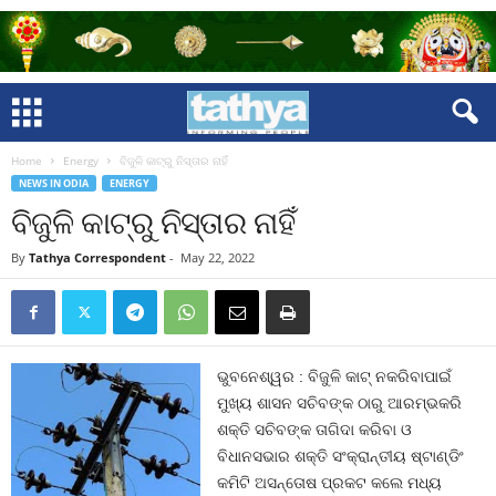
Home
Energy
ବିଜୁଳି କାଟ୍‍ରୁ ନିସ୍ତାର ନାହିଁ
NEWS IN ODIA
ENERGY
ବିଜୁଳି କାଟ୍‍ରୁ ନିସ୍ତାର ନାହିଁ
By
Tathya Correspondent
-
May 22, 2022
ଭୁବନେଶ୍ୱର : ବିଜୁଳି କାଟ୍‍ ନକରିବାପାଇଁ
ମୁଖ୍ୟ ଶାସନ ସଚିବଙ୍କ ଠାରୁ ଆରମ୍ଭକରି
ଶକ୍ତି ସଚିବଙ୍କ ତାଗିଦା କରିବା ଓ
ବିଧାନସଭାର ଶକ୍ତି ସଂକ୍ରାନ୍ତୀୟ ଷ୍ଟାଣ୍ଡିଂ
କମିଟି ଅସନ୍ତୋଷ ପ୍ରକଟ କଲେ ମଧ୍ୟ