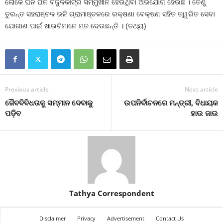
ଲୋକେ ଘନ ଘନ ବିଜୁଳିକାଟ୍‍ର ସମ୍ମୁଖୀନ ହେଉଥିବା ଅଭିଯୋଗ ହେଉଛି । ତେଣୁ
ତୁରନ୍ତ ସହରାଞ୍ଚଳ ଭଳି ଗ୍ରାମାଞ୍ଚଳରେ ରକ୍ଷଣା ବେକ୍ଷଣ ସହିତ ତ୍ୱରିତ ସେବା
ଯୋଗାଣ ପାଇଁ ଖାଉଟିମାନେ ମତ ଦେଉଛନ୍ତି । (ତଥ୍ୟ)
Previous article
Next article
ଜୈବବିବିଧତାକୁ ସମ୍ମାନ ଦେବାକୁ
ଉପନିର୍ବାଚନରେ ମନ୍ତ୍ରୀ, ବିଧାୟକ
ପଡ଼ିବ
ହାଉ ଜାଉ
Tathya Correspondent
Disclaimer
Privacy
Advertisement
Contact Us