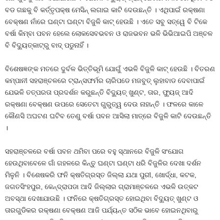
ବଡ ଗଛକୁ ବି କର୍ତ୍ତୃପକ୍ଷ ମେସିନ୍‍ ଲଗାଇ କାଟି ଦେଉଛନ୍ତି । ଏଥିପାଇଁ ରକ୍ଷଣା
ବେକ୍ଷଣ ନାଁରେ ଘଣ୍ଟା ଘଣ୍ଟା ବିଜୁଳି କାଟ୍‍ ହେଉଛି । ଏତେ ସବୁ ସତ୍ୱେ ବି ଟିକେ
ବର୍ଷା କିମ୍ବା ପବନ ହେଲେ ଲୋକସେବଭବନ ଓ ରାଜଭବନ ଭଳି ଭିଭିଆଇପି ଅଞ୍ଚଳ
ବି ବିଦ୍ୟୁତ୍‍କାଟ୍‍ରୁ ବାଦ୍‍ ପଡୁନାହିଁ ।
ବିଶେଷଜ୍ଞଙ୍କ ମତରେ ଦୁର୍ବଳ ଭିତ୍ତିଭୂମି ଯୋଗୁଁ ଏଭଳି ବିଜୁଳି କାଟ୍‍ ହେଉଛି । ବିତରଣ
କମ୍ପାନୀ ସହରାଞ୍ଚଳରେ ଟ୍ରାନ୍ସଫର୍ମର ଚାରିପଡେ ମଜବୁତ୍‍ ଲୁହାବାଡ ଦେବାପାଇଁ
ଯେଭଳି ତତ୍ପରତା ପ୍ରଦର୍ଶନ କରୁଛନ୍ତି ବିଦ୍ୟୁତ୍‍ ଖୁଣ୍ଟ, ତାର, ଫ୍ୟୁଜ୍‍ ଆଦି
ରକ୍ଷଣା ବେକ୍ଷଣ ଉପରେ ସେତେଟା ଗୁରୁତ୍ୱ ଦେଉ ନାହାନ୍ତି । ଫଳରେ କାଳେ
କୌଣସି ଅଘଟଣ ଘଟିବ ତେଣୁ ବର୍ଷା ପବନ ଆସିଲା ମାତ୍ରେ ବିଜୁଳି କାଟି ଦେଉଛନ୍ତି
।
ସହରାଞ୍ଚଳରେ ବର୍ଷା ପବନ ଥମିବା ପରେ ବହୁ ସ୍ଥାନରେ ବିଜୁଳି ସଂଯୋଗ
ହେଉଥିବାବେଳେ ଗାଁ ଗହଳରେ କିନ୍ତୁ ଘଣ୍ଟା ଘଣ୍ଟା ଧରି ବିଜୁଳିର ଦେଖା ଦର୍ଶନ
ମିଳୁନି । ବିଶେଷକରି ଫନି କ୍ଷତିଗ୍ରସ୍ତ ଜିଲ୍ଲା ଯଥା ପୁରୀ, ଖୋର୍ଦ୍ଧା, କଟକ,
ଜଗତସିଂହପୁର, କେନ୍ଦ୍ରାପଡା ଆଦି ଜିଲ୍ଲାର ଗ୍ରାମାଞ୍ଚଳରେ ଏଭଳି ଉତ୍କଟ
ଅବସ୍ଥା ଦେଖାଯାଉଛି । ଫନିରେ କ୍ଷତିଗ୍ରସ୍ତ ହୋଇଥିବା ବିଦ୍ୟୁତ୍‍ ଖୁଣ୍ଟ ଓ
ତାରଗୁଡିକର ରକ୍ଷଣା ବେକ୍ଷଣ ଆଜି ପର୍ଯ୍ୟନ୍ତ ସଠିକ ଭାବେ ହୋଇନଥିବାରୁ