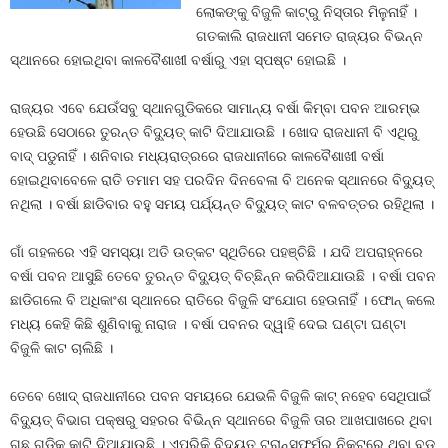
ଲୋକଙ୍କୁ ବିଜୁଳି କାଟ୍‍ରୁ ନିସ୍ତାର ମିଳୁନାହିଁ ।
ଗତକାଲି ରାଜଧାନୀ ସମେତ ରାଜ୍ୟର ବିଭନ୍ନ
ସ୍ଥାନରେ ହୋଇଥିବା କାଳବୈଶାଖୀ ବର୍ଷାରୁ ଏହା ସ୍ପଷ୍ଟ ହୋଇଛି ।
ରାଜ୍ୟର ଏବେ ଯେଉଁସବୁ ସ୍ଥାନଗୁଡିକରେ ସାମାନ୍ୟ ବର୍ଷା କିମ୍ବା ପବନ ଆରମ୍ଭ
ହେଉଛି ସେଠାରେ ତୁରନ୍ତ ବିଦ୍ୟୁତ୍‍ କାଟି ଦିଆଯାଉଛି । ଖୋଦ ରାଜଧାନୀ ବି ଏଥିରୁ
ବାଦ୍‍ ପଡୁନାହିଁ । ଶନିବାର ମଧ୍ୟରାତ୍ରରେ ରାଜଧାନୀରେ କାଳବୈଶାଖୀ ବର୍ଷା
ହୋଇଥିବାବେଳେ ରାତି ତମାମ ସହ ପରଦିନ ଦିନବେଳା ବି ଅନେକ ସ୍ଥାନରେ ବିଦ୍ୟୁତ୍‍
ନଥିଲା । ବର୍ଷା ଛାଡିବାର ବହୁ ସମୟ ପର୍ଯ୍ୟନ୍ତ ବିଦ୍ୟୁତ୍‍ କାଟ ବଳବତ୍ତର ରହିଥିଲା ।
ଗାଁ ଗହଳରେ ଏହି ସମସ୍ୟା ଅତି ଉତ୍କଟ ସ୍ଥିତିରେ ପହଞ୍ଚିଛି । ଯଦି ଅପରାହ୍ନରେ
ବର୍ଷା ପବନ ଆସୁଛି ତେବେ ତୁରନ୍ତ ବିଦ୍ୟୁତ୍‍ ବିଚ୍ଛିନ୍ନ କରିଦିଆଯାଉଛି । ବର୍ଷା ପବନ
ଛାଡିଗଲେ ବି ଅଧିକାଂଶ ସ୍ଥାନରେ ରାତିରେ ବିଜୁଳି ସଂଯୋଗ ହେଉନାହିଁ । ଫୋନ୍‍ କଲେ
ମଧ୍ୟ କେହି କିଛି ଶୁଣିବାକୁ ନାରାଜ । ବର୍ଷା ପବନର ଦ୍ୱାହି ଦେଇ ଘଣ୍ଟା ଘଣ୍ଟା
ବିଜୁଳି କାଟ ଚାଲିଛି ।
ତେବେ ଖୋଦ୍‍ ରାଜଧାନୀରେ ପବନ ସମୟରେ ଯେଭଳି ବିଜୁଳି କାଟ୍‍ ନହେବ ସେଥିପାଇଁ
ବିଦ୍ୟୁତ୍‍ ବିଭାଗ ପକ୍ଷରୁ ସହରର ବିଭିନ୍ନ ସ୍ଥାନରେ ବିଜୁଳି ତାର ଆଖପାଖରେ ଥିବା
ଗଛ ଗୁଡିକୁ କାଟି ଦିଆଯାଉଛି । ଏପରିକି ବିଦ୍ୟୁତ୍‍ ଟ୍ରାନ୍ସଫର୍ମର ନିକଟରେ ଥିବା ବଡ