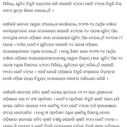
ମିଲିୟନ୍ ୟୁନିଟ୍ ବିଜୁଳି ବ୍ୟବହାର କରି ହାରାହାରି ୪୦୦୦ କୋଟି ଟଙ୍କା ବିଜୁଳି ବିଲ୍
ବାବଦ ଲୁଟ୍‌ର ଶିକାର ହୋଇଛନ୍ତି ।
ସେହିଭଳି ଭାବରେ ପାୱାର ଫାଇନାନ୍ସ କର୍ପୋରେସନ୍ ୨୦୨୩-୨୪ ଆର୍ଥିକ ବର୍ଷରେ
ଜାତୀୟସ୍ତରରେ ଜଣେ ଉପଭୋକ୍ତା ହାରାହାରି ୫ଟଙ୍କା ୬୪ ପଇସା ୟୁନିଟ୍ ପିଛା
ଦେଉଥିଲା ବେଳେ ଓଡ଼ିଶାର ଜଣେ ଉପଭୋକ୍ତା ୟୁନିଟ୍ ପିଛା ଦେଇଛନ୍ତି ୫ଟଙ୍କା ୮୮
ପଇସା । ଅର୍ଥାତ୍ ଗୋଟିଏ ୟୁନିଟ୍‌ରେ ହାରାହାରି ୨୪ ପଇସା ଓଡ଼ିଶାର
ଉପଭୋକ୍ତାମାନେ ଅଧିକା ଦେଇଛନ୍ତି । ତେଣୁ ହିସାବ କଲେ ୨୦୨୩-୨୪ ଆର୍ଥିକ
ବର୍ଷରେ ଓଡ଼ିଶାର ଉପଭୋକ୍ତାମାନଙ୍କଠାରୁ ପାୱାର ଡିସ୍‌କମ୍ ମାନେ ୟୁନିଟ୍ ପିଛା ୨୪
ପଇସା ଅଧିକା ହିସାବରେ ୪୬୦୦ ମିଲିୟନ୍ ୟୁନିଟ୍‌ରେ ଲୁଟ୍ କରିଛନ୍ତି ହାରାହାରି
୧୧୦୦ କୋଟି ଟଙ୍କା । ଏହାହିଁ ହେଉଛି ଓଡ଼ିଶାରେ ବିଜୁଳି ସଂସ୍କାରର ବିଡ଼ମ୍ବନା
ବୋଲି ଓଡ଼ିଶା ରାଜ୍ୟ ବିଦ୍ୟୁତ୍ ଉପଭୋକ୍ତା ମହାସଂଘ ଅଭିଯୋଗ କରିଛି ।
ସେହିଭଳି ସରବରାହ ଜନିତ କ୍ଷତି ଜାତୀୟ ସ୍ତରରେ ୧୬.୧୨ ଭାଗ ଥିଲାବେଳେ
ଓଡ଼ିଶାରେ ତାହା ୧୯.୫୩ ପ୍ରତିଶତ । ଗୋଟିଏ ପ୍ରତିଶତ ବିଜୁଳି କ୍ଷତି ଆମେ ଯଦି
କମାଇ ପାରିବା ତାହେଲେ ୧୭୫ କୋଟିରୁ ୨୦୦ କୋଟି ଟଙ୍କା ଅର୍ଥ ରାଜକୋଷରେ
ସଂଚୟ ହୋଇପାରିବ । ତେଣୁ ୩ ପ୍ରତିଶତ ଅଧିକ କ୍ଷତିକୁ ହିସାବକୁ ନେଲେ
ଓଡ଼ିଶାରେ ସରବରାହ ଜନିତ କ୍ଷତି ବର୍ଷକୁ ହାରାହାରି କ୍ଷତି ୬୦୦ କୋଟି ଟଙ୍କା ।
ଯାହାକୁ କି ରାଜ୍ୟର ୧ କୋଟି ବିଜୁଳି ଉପଭୋକ୍ତା ବର୍ଦ୍ଧିତ ବିଜୁଳି ଶୁଳ୍କ ଜରିଆରେ