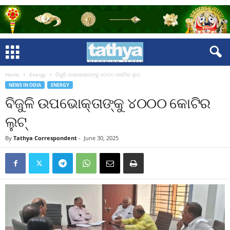
Home
Energy
ବିଜୁଳି ଉପଭୋକ୍ତାଙ୍କୁ ୪୦୦୦ କୋଟିର ଲୁଟ୍‌
NEWS IN ODIA
ENERGY
ବିଜୁଳି ଉପଭୋକ୍ତାଙ୍କୁ ୪୦୦୦ କୋଟିର
ଲୁଟ୍‌
By
Tathya Correspondent
-
June 30, 2025