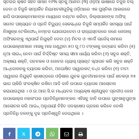
ସ୍ତରର କ୍ଷତି ସହିତ ସମାନ ୧୬% ସ୍ତକୁ ଆଣିବା (୩) ଓଡ଼ିଆ ଭାଷାରେ ବିଜୁଳି ବିଲ୍
ଦେବା ଓ ବିଜୁଳି ସମ୍ପର୍କିତ ନିୟମାବଳୀଗୁଡ଼ିକୁ ଓଡ଼ିଆରେ ଏକ ପୁସ୍ତିକା ଆକାରରେ
ଛାପି ଉପଭୋକ୍ତମାନଙ୍କ ମଧ୍ୟରେ ବଣ୍ଟନ କରିବା, ଜିଲ୍ଲାପାଳଙ୍କ ଅଫିସ୍
ସମେତ ପଞ୍ଚାୟତ ଓ ପ୍ରତି ବିଦ୍ୟୁତ୍ ସେକସନ୍‌ରେ ବିଜୁଳି ସମ୍ପର୍କିତ ସମସ୍ୟା ପାଇଁ
ନିଃଶୁଳ୍କ ଟେଲିଫୋନ୍ ନମ୍ବର ଯୋଗାଇଦେବା ଓ ରାଜ୍ୟସ୍ତରରେ ଜଣେ ନୋଡାଲ୍
ଅଫିସରଙ୍କୁ ଏଥିପାଇଁ ନିଯୁକ୍ତି ଦେବା (୪) ମିଟର ଓ ଏନର୍ଜି ଚାର୍ଜେସ୍ ନାମରେ
ଉପଭୋକ୍ତାମାନେ ମାସକୁ ମାସ ଗଣୁଥିବା ୫୦ ରୁ ୮୦ ଟଙ୍କାକୁ ଉଚ୍ଛେଦ କରିବା (୫)
ନୂଆ ଲାଇନ୍ ନେବା ପାଇଁ ନିର୍ଦ୍ଦିଷ୍ଟ ସମୟ ସୀମା ଧାର୍ଯ୍ୟ କରିବା (୬) ସବୁଜ ଶକ୍ତି,
ଅକ୍ଷୟ ଶକ୍ତି, ପବନକଳ ଓ ଗୋବର ଗ୍ୟାସ୍ ପ୍ଲାଣ୍ଟ ସ୍ଥାପନ କରି ସବୁଜ ଶକ୍ତି
ଆନ୍ଦୋଳନକୁ ବ୍ୟାପକ କରିବା, ଅଘୋଷିତ ପାୱାରକଟ୍ ବନ୍ଦ କରିବା (୭) ଟାଟା
ପାୱାରର ନିଯୁକ୍ତି କ୍ଷେତ୍ରରେ ଓଡ଼ିଶାର ଯୁବକ ଯୁବତୀମାନଙ୍କ ପାଇଁ ଶତକଡ଼ା ୭୫
ଭାଗ ଚାକିରି ସଂରକ୍ଷିତ ରଖିବା ଆଦି ଦାବି ଉପରେ ବ୍ୟାପକ ଆଲୋଚନା
କରାଯାଇଥିଲା । ଓ.ଇ.ଆର.ସି.ର ମାନ୍ୟବର ଅଧ୍ୟକ୍ଷ ଶ୍ରୀଯୁକ୍ତ ପ୍ରଦୀପ ଜେନା
ଉପଭୋକ୍ତା ମହାସଂଘର ପ୍ରତିନିଧିମାନଙ୍କର ଏହିସବୁ ଦାବି ଉପରେ ପୁଙ୍ଖାନୁପୁଙ୍ଖ
ଆଲୋଚନା କରି ଆଇନ୍ ଅନୁଯାୟୀ ବିହିତ ପଦକ୍ଷେପ ଗ୍ରହଣ କରିବେ ବୋଲି
ପ୍ରତିନିଧି ଦଳଙ୍କୁ ଦୃଢ ପ୍ରତିଶ୍ରୁତି ଦେଇଥିଲେ ।