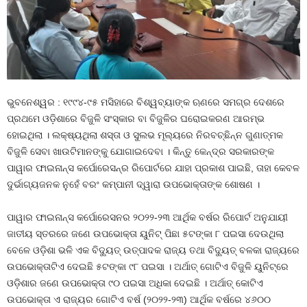
ଭୁବନେଶ୍ୱର : ୧୯୯୪-୯୫ ମସିହାରେ ବିଶ୍ୱବ୍ୟାଙ୍କ ଋଣରେ ସମଗ୍ର ଦେଶରେ
ପ୍ରଥମେ ଓଡ଼ିଶାରେ ବିଜୁଳି ସଂସ୍କାର ବା ବିଜୁଳିର ଘରୋଇକରଣ ଆରମ୍ଭ
ହୋଇଥିଲା । ଲକ୍ଷ୍ୟଥିଲା ଶସ୍ତା ଓ ସୁଲଭ ମୂଲ୍ୟରେ ନିରବଚ୍ଛିନ୍ନ ଗୁଣାତ୍ମକ
ବିଜୁଳି ସେବା ଖାଉଟିମାନଙ୍କୁ ଯୋଗାଇଦେବା । କିନ୍ତୁ କେନ୍ଦ୍ର ସରକାରଙ୍କ
ପାୱାର ଫାଇନାନ୍ସ କର୍ପୋରେସନ୍‌ର ରିପୋର୍ଟରେ ଯାହା ପ୍ରକାଶ ପାଇଛି, ତାହା କେବଳ
ଦୁର୍ଭାଗ୍ୟଜନକ ନୁହେଁ ବରଂ କମ୍ପାନୀ ଦ୍ୱାରା ଉପଭୋକ୍ତାଙ୍କ ଶୋଷଣ ।
ପାୱାର ଫାଇନାନ୍ସ କର୍ପୋରେସନର ୨୦୨୨-୨୩ ଆର୍ଥିକ ବର୍ଷର ରିପୋର୍ଟ ଅନୁଯାୟୀ
ଜାତୀୟ ସ୍ତରରେ ଜଣେ ଉପଭୋକ୍ତା ୟୁନିଟ୍ ପିଛା ୫ଟଙ୍କା ୮ ପଇସା ଦେଉଥିଲା
ବେଳେ ଓଡ଼ିଶା ଭଳି ଏକ ବିଦ୍ୟୁତ୍ ଉତ୍ପାଦକ ରାଜ୍ୟ ତଥା ବିଦ୍ୟୁତ୍ ବଳକା ରାଜ୍ୟରେ
ଉପଭୋକ୍ତାଟିଏ ଦେଇଛି ୫ଟଙ୍କା ୯୮ ପଇସା । ଅର୍ଥାତ୍ ଗୋଟିଏ ବିଜୁଳି ୟୁନିଟ୍‌ରେ
ଓଡ଼ିଶାର ଜଣେ ଉପଭୋକ୍ତା ୯୦ ପଇସା ଅଧିକା ଦେଇଛି । ଅର୍ଥାତ୍ କୋଟିଏ
ଉପଭୋକ୍ତା ଏ ରାଜ୍ୟର ଗୋଟିଏ ବର୍ଷ (୨୦୨୨-୨୩) ଆର୍ଥିକ ବର୍ଷରେ ୪୬୦୦