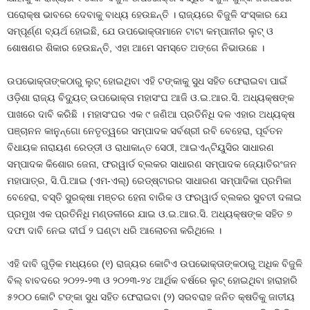
ପରୋକ୍ଷ ଭାବରେ ଦେବାକୁ ବାଧ୍ୟ ହେଉଛନ୍ତି । ରାଜ୍ୟରେ ବିଜୁଳି ସଂସ୍କାର ଯେ
ସମ୍ପୂର୍ଣ୍ଣ ବ୍ୟର୍ଥ ହୋଇଛି, ଯେ ଉପଭୋକ୍ତାମାନେ ଟାଟା କମ୍ପାନୀର ଲୁଟ୍ ଓ
ଶୋଷଣର ଶିକାର ହେଉଛନ୍ତି, ଏହା ଆମେ ସମସ୍ତେ ଅଙ୍ଗେ ନିଭାଉଛେ ।
ଉପଭୋକ୍ତାଙ୍କଠାରୁ ଲୁଟ୍ ହୋଇଥିବା ଏହି ଟଙ୍କାକୁ ସୁଧ ସହିତ ଫେରାଇବା ପାଇଁ
ଓଡ଼ିଶା ରାଜ୍ୟ ବିଦ୍ୟୁତ୍ ଉପଭୋକ୍ତା ମହାସଂଘ ଆଜି ଓ.ଇ.ଆର.ସି. ଅଧ୍ୟକ୍ଷଙ୍କ
ପାଖରେ ଦାବି କରିଛି । ମହାସଂଘର ଏକ ୯ ଜଣିଆ ପ୍ରତିନିଧି ଦଳ ଏହାର ଅଧ୍ୟକ୍ଷ
ପଞ୍ଚାନନ କାନୁନ୍‌ଗୋ ନେତୃତ୍ୱରେ ସମ୍ପାଦକ ସର୍ବଶ୍ରୀ ରବି ବେହେରା, ପୂର୍ବତନ
ବିଧାୟକ ନାରାୟଣ ରେଡ୍ଡୀ ଓ ରାଧାକାନ୍ତ ସେଠୀ, ଆଇଏନ୍‌ଟିୟୁସିର ସାଧାରଣ
ସମ୍ପାଦକ କିଶୋର ଜେନା, ଫରୱାର୍ଡ ବ୍ଲକର ସାଧାରଣ ସମ୍ପାଦକ ଜ୍ୟୋତିରଂଜନ
ମହାପାତ୍ର, ସି.ପି.ଆଇ (ଏମ-ଏଲ୍‌) ରେଡ୍‌ଷ୍ଟାରର ସାଧାରଣ ସମ୍ପାଦିକା ପ୍ରମିକା
ବେହେରା, ବସ୍ତି ସୁରକ୍ଷା ମଞ୍ଚର ହେନା ବାରିକ ଓ ଫରୱାର୍ଡ ବ୍ଲକର ସୁବତୀ ଦଳାଇ
ପ୍ରମୁଖ ଏକ ପ୍ରତିନିଧି ମଣ୍ଡଳୀରେ ଯାଇ ଓ.ଇ.ଆର.ସି. ଅଧ୍ୟକ୍ଷଙ୍କ ସହିତ ୭
ଦଫା ଦାବି ନେଇ ଦୀର୍ଘ ୨ ଘଣ୍ଟା ଧରି ଆଲୋଚନା କରିଥିଲେ ।
ଏହି ଦାବି ଗୁଡ଼ିକ ମଧ୍ୟରେ (୧) ରାଜ୍ୟର କୋଟିଏ ଉପଭୋକ୍ତାଙ୍କଠାରୁ ଅଧିକ ବିଜୁଳି
ବିଲ୍ ବାବଦରେ ୨୦୨୨-୨୩ ଓ ୨୦୨୩-୨୪ ଆର୍ଥିକ ବର୍ଷରେ ଲୁଟ୍ ହୋଇଥିବା ହାରାହାରି
୫୨୦୦ କୋଟି ଟଙ୍କା ସୁଧ ସହିତ ଫେରାଇବା (୨) ସରବରାହ ଜନିତ କ୍ଷତିକୁ ଜାତୀୟ