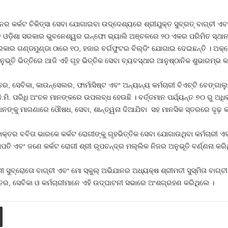
ମାନର କର୍କଟ ଚିକିତ୍ସା ସେବା ଯୋଗାଇବା ଉଦ୍ଦେଶ୍ୟରେ ଶ୍ରୀଯୁକ୍ତ ସୁବ୍ରତ୍ ବାଗ୍ଚୀ ଏବ
େ ଓଡ଼ିଶା ସରକାର ଭୁବନେଶ୍ୱର ଇନ୍ଫୋ ଭ୍ୟାଲି ଅଞ୍ଚଳରେ ୨୦ ଏକର ପରିମିତ ସ୍ଥାନ
ରକାର ଗଣ୍ଡମୁଣ୍ଡା ଠାରେ ୧୦, ହଜାର ବର୍ଗଫୁଟର ବିଲ୍ଡିଂ ଯୋଗାଇ ଦେଇଛନ୍ତି । ଅକ୍ଟ
ଭୂତି ଭିତ୍ତିରେ ଆଜି ଏହି ଗୃହ ଭିତ୍ତିକ ସେବା ବ୍ୟବସ୍ଥାର ଆନୁଷ୍ଠାନିକ ଶୁଭାରମ୍ଭ 
, ସେବିକା, କାଉନ୍ସେଲର, ଫାର୍ମାସିଷ୍ଟ ଏବଂ ଅନ୍ୟାନ୍ୟ କର୍ମଚାରୀ ବିଏଚ୍ଟି ବେଙ୍ଗାଲୁ
ମି. ପରିଧି ଅଂଚଳ ମାନଙ୍କରେ ଉପଲବ୍ଧ ହେଉଛି । ବର୍ତ୍ତମାନ ପର୍ଯ୍ୟନ୍ତ ୭୦ ରୁ ଅଧି
ମାନଙ୍କୁ ମାଗଣାରେ ଓୌଷଧ, ସେବା, ଶାନ୍ତ୍ୱନା ଦିଆଯିବା ସହ ମାନସିକ ସ୍ତରରେ ଦୃଢ଼ 
ଡାକ୍ତର ବବିତା ଭାରକେ କର୍କଟ ରୋଗୀଙ୍କୁ ଗୃହଭିତ୍ତିକ ସେବା ଯୋଗାଉଥିବା କର୍ମଚାରୀ ଏ
ତି ଏବଂ ଜଣେ କର୍କଟ ରୋଗୀ ଶ୍ରୀ ରୂପଚନ୍ଦ୍ର ମଲ୍ଲିକ ନିଜର ଅନୁଭୂତି ବର୍ଣ୍ଣନା କରି
 ସୁବ୍ରୋତୋ ବାଗ୍ଚୀ ଏବଂ ମୋ ସ୍କୁଲ୍ ଅଭିଯାନର ଅଧ୍ୟକ୍ଷ ଶ୍ରୀମତୀ ସୁସ୍ମିତା ବାଗ୍ଚୀ
ର, ସେବିକା ଓ କର୍ମଚାରୀମାନେ ଏହି ଉଦ୍ଘାଟନୀ ସଭାରେ ଅଂଶଗ୍ରହଣ କରିଥିଲେ ।