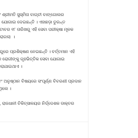
ଂ ଶ୍ରୀମତି ସୁସ୍ମିତା ବାଗ୍ଚୀ ବାଙ୍ଗୋଲର
 ଯୋଗାଇ ଦେଇଛନ୍ତି । ଏହାଛଡ଼ା ତୁରନ୍ତ
ୋବର ୧୮ ତାରିଖରୁ ଏହି ସେବା ପରୀକ୍ଷା ମୂଳକ
କରାଗଲା ।
ରୁରେ ପ୍ରଶିକ୍ଷଣ ନେଇଛନ୍ତି । ବର୍ତ୍ତମାନ ଏହି
କ ରୋଗୀଙ୍କୁ ଗୃହଭିତ୍ତିକ ସେବା ଯୋଗାଇ
କରାଯାଇଥାଏ ।
ବଂ ଅନୁଷ୍ଠାନ ବିଷୟରେ ସଂପୂର୍ଣ୍ଣ ବିବରଣୀ ପ୍ରଦାନ
ଥିଲେ ।
, ରାଜଧାନୀ ଚିକିତ୍ସାଳୟର ନିର୍ଦ୍ଦେଶକ ଡାକ୍ତର