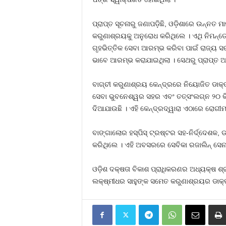
ପ୍ରାପ୍ତ ସୂଚନାରୁ ଜଣାପଡ଼ିଛି, ଓଡ଼ିଶାରେ ଉନ୍ନତ 
କରୁଣାଶ୍ରୟକୁ ଅନୁରୋଧ କରିଥିଲେ । ଏଥି ନିମନ୍ତ
ଗୃହଭିତ୍ତିକ ସେବା ଆରମ୍ଭ କରିବା ପାଇଁ ରାଜ୍ୟ ସ
ଭାବେ ଆରମ୍ଭ କରାଯାଇଥିଲା । ସେଥରୁ ପ୍ରାପ୍ତ ଅନୁ
ବାଗ୍ଚୀ କରୁଣାଶ୍ରୟ କେନ୍ଦ୍ରରେ ନିୟୋଜିତ ଡାକ୍ତର
ସେବା ଭୁବନେଶ୍ୱର ସହର ଏବଂ ତତ୍ସଂଲଗ୍ନ ୨୦ କି.
ଦିଆଯାଉଛି । ଏହି କେନ୍ଦ୍ରଦ୍ୱାରା ଏଠାରେ ରୋଗୀ
ବାଙ୍ଗାଲୋର ହସ୍ପିସ୍ ଟ୍ରଷ୍ଟର ସହ-ନିର୍ଦ୍ଦେଶକ, 
କରିଥିଲେ । ଏହି ଅବସରରେ ସେବିକା ରଜାଲିନ୍ ସେନାପ
ଓଡ଼ିଶ ଦକ୍ଷତା ବିକାଶ ପ୍ରାଧିକରଣର ଅଧ୍ୟକ୍ଷ ଶ୍ରୀ
ଲକ୍ଷ୍ମୀଧର ସାହୁଙ୍କ ସମେତ କରୁଣାଶ୍ରୟର ଡାକ୍ତ