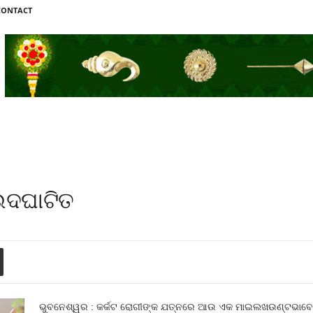
CONTACT
ଉଦଘାଟିତ
ଭୁବନେଶ୍ୱର : କର୍କଟ ରୋଗୀଙ୍କ ଯତ୍ନରେ ଆଉ ଏକ ମାଇଲଖଉଣ୍ଟଭାବେ ଆଜ