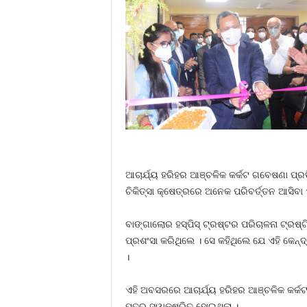
ଆଚାର୍ଯ୍ୟ ହରିହର ଆଞ୍ଚଳିକ କର୍କଟ ଗବେଷଣା ପ୍ରତ
ଚିକିତ୍ସା କ୍ଷେତ୍ରରେ ଅନେକ ପରିବର୍ତ୍ତନ ଆସିବା
ବାଙ୍ଗାଲୋର ହସ୍ପିସ୍ ଟ୍ରଷ୍ଟର ପରିଚାଳନା ଟ୍ରଷ୍ଟି
ପ୍ରଶଂସା କରିଥିଲେ । ସେ କହିଥିଲେ ଯେ ଏହି କେନ୍ଦ
।
ଏହି ଅବସରରେ ଆଚାର୍ଯ୍ୟ ହରିହର ଆଞ୍ଚଳିକ କର୍କଟ 
ପତ୍ର ସ୍ୱାକ୍ଷରିତ ହୋଇଥି