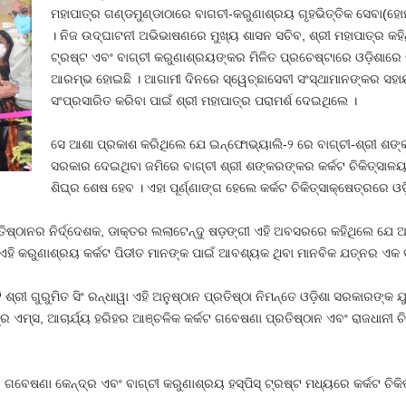
ମହାପାତ୍ର ଗଣ୍ଡମୁଣ୍ଡାଠାରେ ବାଗଚୀ-କରୁଣାଶ୍ରୟ ଗୃହଭିତ୍ତିକ ସେବା(ହୋମ
। ନିଜ ଉଦ୍ଘାଟନୀ ଅଭିଭାଷଣରେ ମୁଖ୍ୟ ଶାସନ ସଚିବ, ଶ୍ରୀ ମହାପାତ୍ର କହି
ଟ୍ରଷ୍ଟ ଏବଂ ବାଗ୍ଚୀ କରୁଣାଶ୍ରୟଙ୍କର ମିଳିତ ପ୍ରଚେଷ୍ଟାରେ ଓଡ଼ିଶାରେ
ଆରମ୍ଭ ହୋଇଛି । ଆଗାମୀ ଦିନରେ ସ୍ୱେଚ୍ଛାସେବୀ ସଂସ୍ଥାମାନଙ୍କର ସହାୟ
ସଂପ୍ରସାରିତ କରିବା ପାଇଁ ଶ୍ରୀ ମହାପାତ୍ର ପରାମର୍ଶ ଦେଇଥିଲେ ।
ସେ ଆଶା ପ୍ରକାଶ କରିଥିଲେ ଯେ ଇନ୍ଫୋଭ୍ୟାଲି-୨ ରେ ବାଗ୍ଚୀ-ଶ୍ରୀ ଶଙ୍କର 
ସରକାର ଦେଇଥିବା ଜମିରେ ବାଗ୍ଚୀ ଶ୍ରୀ ଶଙ୍କରଙ୍କର କର୍କଟ ଚିକିତ୍ସାଳୟ ଓ କ
ଶିଘ୍ର ଶେଷ ହେବ । ଏହା ପୂର୍ଣ୍ଣାଙ୍ଗ ହେଲେ କର୍କଟ ଚିକିତ୍ସାକ୍ଷେତ୍ରରେ ଓଡ
ିଷ୍ଠାନର ନିର୍ଦ୍ଦେଶକ, ଡାକ୍ତର ଲଲାଟେନ୍ଦୁ ଷଡ଼ଙ୍ଗୀ ଏହି ଅବସରରେ କହିଥିଲେ ଯେ ଆ
 ଏହି କରୁଣାଶ୍ରୟ କର୍କଟ ପିଡୀତ ମାନଙ୍କ ପାଇଁ ଆବଶ୍ୟକ ଥିବା ମାନବିକ ଯତ୍ନର ଏକ ବଡ
 ଶ୍ରୀ ଗୁରୁମିତ ସିଂ ରନ୍ଧାୱା ଏହି ଅନୁଷ୍ଠାନ ପ୍ରତିଷ୍ଠା ନିମନ୍ତେ ଓଡ଼ିଶା ସରକାରଙ୍
୍ର ଏମ୍ସ, ଆଚାର୍ଯ୍ୟ ହରିହର ଆଞ୍ଚଳିକ କର୍କଟ ଗବେଷଣା ପ୍ରତିଷ୍ଠାନ ଏବଂ ରାଜଧାନୀ ଚ
ଗବେଷଣା କେନ୍ଦ୍ର ଏବଂ ବାଗ୍ଚୀ କରୁଣାଶ୍ରୟ ହସ୍ପିସ୍ ଟ୍ରଷ୍ଟ ମଧ୍ୟରେ କର୍କଟ ଚିକିତ
ଲା ।