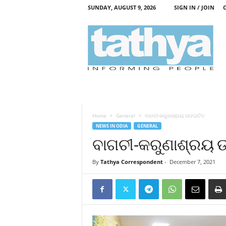
SUNDAY, AUGUST 9, 2026
SIGN IN / JOIN
T
a
t
h
y
a
Home
General
ବାଗଚୀ-କରୁଣାଶ୍ରୟ ଉଦଘାଟିତ
NEWS IN ODIA
GENERAL
ବାଗଚୀ-କରୁଣାଶ୍ରୟ 
By
Tathya Correspondent
-
December 7, 2021