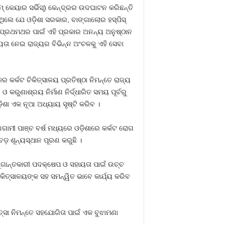
୍ କେୟାର ସର୍ଭିସ୍) କେନ୍ଦ୍ରର ଉଦଘାଟନ କରିଛନ୍ତି
ଥିଲେ ଯେ ଓଡ଼ିଶା ସରକାର, ବାଙ୍ଗାଲୋର ହସ୍ପିସ୍
 ପ୍ରଥମଥର ପାଇଁ ଏହି ପ୍ରକାର ଅନନ୍ୟ ଅନୁଷ୍ଠାନ
ତା ନେଇ ରାଜ୍ୟର ବିଭିନ୍ନ ଅଂଚଳକୁ ଏହି ସେବା
କର୍କଟ ଚିକିତ୍ସାଳୟ ପ୍ରତିଷ୍ଠା ନିମନ୍ତେ ରାଜ୍ୟ
ରୁଣାଶ୍ରୟ ନିର୍ମାଣ ନିର୍ଦ୍ଧାରିତ ସମୟ ପୂର୍ବରୁ
଼ିଶା ଏକ ନୂଆ ଅଧ୍ୟାୟ ସୃଷ୍ଟି କରିବ ।
ଗାମୀ ପାଞ୍ଚ ବର୍ଷ ମଧ୍ୟରେ ଓଡ଼ିଶାରେ କର୍କଟ ରୋଗ
଼ ଶୂନ୍ୟସ୍ଥାନ ପୂରଣ କରୁଛି ।
କ ଯୁଗାନ୍ତକାରୀ ପଦକ୍ଷେପ ଓ ସହାୟତା ପାଇଁ ଉଚ୍ଚ
ିକିତ୍ସାଳୟଙ୍କ ସହ ସମନ୍ୱିତ ଭାବେ କାର୍ଯ୍ୟ କରିବ
୍ସା ନିମନ୍ତେ ସହଯୋଗିତା ପାଇଁ ଏକ ବୁଝାମଣା