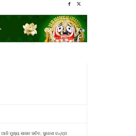
ି ମୁଖ୍ୟ ଶାସନ ସଚିବ, ସୁରେଶ ଚନ୍ଦ୍ର