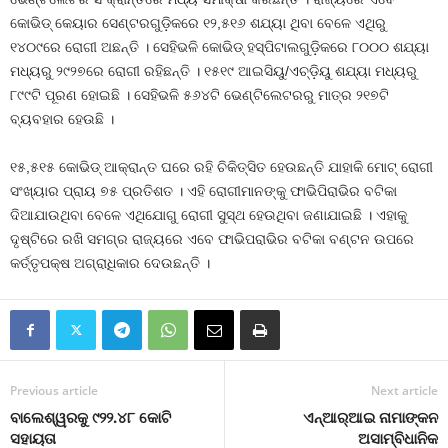
କୋଭିଡ୍‍ କେୟାର ସେଣ୍ଟରଗୁଡ଼ିକରେ ୧୨,୫୧୬ ଶଯ୍ୟା ଥିବା ବେଳେ ଏଥିରୁ
୧୪୦୯ରେ ରୋଗୀ ଅଛନ୍ତି । ସେହିଭଳି କୋଭିଡ୍‍ ହସ୍ପିଟାଲଗୁଡ଼ିକରେ ୮୦୦୦ ଶଯ୍ୟା
ମଧ୍ୟରୁ ୨୯୨୭ରେ ରୋଗୀ ରହିଛନ୍ତି । ୧୫୧୯ ଆଇସିୟୁ/ଏଚ୍‍ଡ଼ିୟୁ ଶଯ୍ୟା ମଧ୍ୟରୁ
୮୯୯ଟି ପୂରଣ ହୋଇଛି । ସେହିଭଳି ୫୬୪ଟି ଭେଣ୍ଟିଲେଟରରୁ ମାତ୍ର ୨୧୭ଟି
ବ୍ୟବହାର ହେଉଛି ।
୧୫,୫୧୫ କୋଭିଡ୍‍ ଆକ୍ରାନ୍ତ ଘରେ ରହି ଚିକିତ୍ସିତ ହେଉଛନ୍ତି ଯାହାକି ମୋଟ୍‍ ରୋଗୀ
ସଂଖ୍ୟାର ପ୍ରାୟ ୭୫ ପ୍ରତିଶତ । ଏହି ରୋଗୀମାନଙ୍କୁ ଫାଭିପିରାଭିର ବଟିକା
ଦିଆଯାଉଥିବା ବେଳେ ଏଥିଯୋଗୁ ରୋଗୀ ସୁସ୍ଥ ହେଉଥିବା ଜଣାଯାଇଛି । ଏହାକୁ
ଦୃଷ୍ଟିରେ ରଖି ସମଗ୍ର ରାଜ୍ୟରେ ଏବେ ଫାଭିପରାଭିର ବଟିକା ବଣ୍ଟନ ଉପରେ
କର୍ତ୍ତୃପକ୍ଷ ଅଗ୍ରାଧିକାର ଦେଉଛନ୍ତି ।
Previous article
Next article
ବାଲେଶ୍ୱରକୁ ୯୨୨.୪୮ କୋଟି
ଏନ୍‍ଆର୍‍ଆଇ ନାମାଙ୍କନ
ସହାୟତା
ଅସାମ୍ବିଧାନିକ