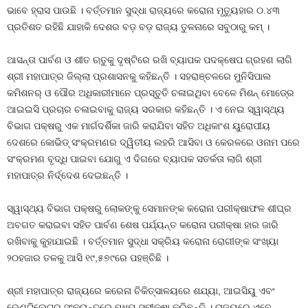
ଭାବେ ହ୍ରାସ ପାଉଛି । ବର୍ତ୍ତମାନ ସୁଦ୍ଧା ରାଜ୍ୟରେ କରୋନା ମୃତ୍ୟୁହାର ୦.୪୩
ପ୍ରତିଶତ ରହିଛି ଯାହାକି ଦେଶର ବଡ଼ ବଡ଼ ରାଜ୍ୟ ତୁଳନାରେ ସବୁଠାରୁ କମ୍‍ ।
ଆସନ୍ତା ପାର୍ବଣ ଓ ଶୀତ ଋତୁକୁ ଦୃଷ୍ଟିରେ ରଖି ବ୍ୟାପକ ପଦକ୍ଷେପ ଗ୍ରହଣ ଲାଗି
ଶ୍ରୀ ମହାପାତ୍ର ଜିଲ୍ଲା ପ୍ରଶାସନକୁ କହିଛନ୍ତି । ସହରାଞ୍ଚଳରେ ମୁନିସିପାଲ
କମିଶନର୍‍ ଓ ପୌର ଅଧିକାରୀମାନେ ପ୍ରସ୍ତୁତି ଚଳାଇଥିବା ବେଳେ ମିଶନ୍‍ ମୋଡ୍‍ରେ
ଆଇଇସି ପ୍ରଚାର ଚଳାଇବାକୁ ରାଜ୍ୟ ସରକାର କହିଛନ୍ତି । ଏ ନେଇ ସ୍ୱାସ୍ଥ୍ୟ
ବିଭାଗ ପକ୍ଷରୁ ଏକ ମାର୍ଗଦର୍ଶିକା ଜାରି କରାଯିବା ସହିତ ଅଧିକାଂଶ ୟୁରୋପୀୟ
ଦେଶରେ କୋଭିଡ୍‍ ସଂକ୍ରମଣର ଦ୍ୱିତୀୟ ଲହରି ଆସିବା ଓ କେରଳରେ ଓନାମ ପରେ
ସଂକ୍ରମଣ ବୃଦ୍ଧି ପାଇବା ଯୋଗୁ ଏ ଦିଗରେ ବ୍ୟାପକ ସତର୍କତା ଲାଗି ଶ୍ରୀ
ମହାପାତ୍ର ନିର୍ଦ୍ଦେଶ ଦେଇଛନ୍ତି ।
ସ୍ୱାସ୍ଥ୍ୟ ବିଭାଗ ପକ୍ଷରୁ ଲୋକଙ୍କୁ ସେମାନଙ୍କ କରୋନା ପରୀକ୍ଷାଫଳ ଶୀଘ୍ର
ଅବଗତ କରାଇବା ସହିତ ପାର୍ବଣ ଶେଷ ପର୍ଯ୍ୟନ୍ତ କରୋନା ପରୀକ୍ଷା ହାର ଜାରି
ରଖିବାକୁ କୁହାଯାଇଛି । ବର୍ତ୍ତମାନ ସୁଦ୍ଧା ସକ୍ରିୟ କରୋନା ରୋଗୀଙ୍କ ସଂଖ୍ୟା
୨୦ହଜାର ତଳକୁ ଆସି ୧୯,୫୭୯ରେ ପହଞ୍ଚିଛି ।
ଶ୍ରୀ ମହାପାତ୍ର ରାଜ୍ୟରେ କରେନା ଚିକିତ୍ସାଳୟରେ ଶଯ୍ୟା, ଆଇସିୟୁ ଏବଂ
ଭେଣ୍ଟିଲେଟର ସଂକ୍ରାନ୍ତରେ ମଧ୍ୟ ସମୀକ୍ଷା କରିଛନ୍ତି । ରାଜ୍ୟରେ ଏବେ