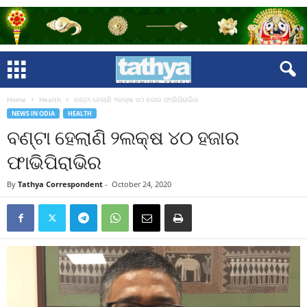
Home
Health
ବଣ୍ଟା ହେଲାଣି ୨ଲକ୍ଷ ୪୦ ହଜାର ଫାଭିପିରାଭିର
NEWS IN ODIA
HEALTH
ବଣ୍ଟା ହେଲାଣି ୨ଲକ୍ଷ ୪୦ ହଜାର
ଫାଭିପିରାଭିର
By
Tathya Correspondent
-
October 24, 2020