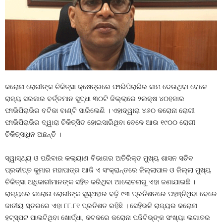
କରୋନା ରୋଗୀଙ୍କ ଚିକିତ୍ସା କ୍ଷେତ୍ରରେ ଫାଭିପିରାଭିର କାମ ଦେଉଥିବା ବେଳେ
ରାଜ୍ୟ ସରକାର ବର୍ତ୍ତମାନ ସୁଦ୍ଧା ୩୦ଟି ଜିଲ୍ଲାରେ ୨ଲକ୍ଷ ୪୦ହଜାର
ଫାଭିପିରାଭିର ବଟିକା ବାଣ୍ଟି ସାରିଲେଣି । ଏହାଦ୍ୱାରା ୪୬୦ କରୋନା ରୋଗୀ
ଫାଭିପିରାଭିର ଦ୍ୱାରା ଚିକିତ୍ସିତ ହୋଇସାରିଥିବା ବେଳେ ଆଉ ୧୯୦୦ ରୋଗୀ
ଚିକିତ୍ସାଧିନ ଅଛନ୍ତି ।
ସ୍ୱାସ୍ଥ୍ୟ ଓ ପରିବାର କଲ୍ୟାଣ ବିଭାଗର ଅତିରିକ୍ତ ମୁଖ୍ୟ ଶାସନ ସଚିବ
ପ୍ରଦୀପ୍ତ କୁମାର ମହାପାତ୍ର ଆଜି ଏ ସଂକ୍ରାନ୍ତରେ ଜିଲ୍ଲାପାଳ ଓ ଜିଲ୍ଲା ମୁଖ୍ୟ
ଚିକିତ୍ସା ଅଧିକାରୀମାନଙ୍କ ସହିତ କରିଥିବା ଆଲୋଚନାରୁ ଏହା ଜଣାଯାଇଛି ।
ରାଜ୍ୟରେ କରୋନା ରୋଗୀଙ୍କ ସୁସ୍ଥହାର ବଢ଼ି ୯୩ ପ୍ରତିଶତରେ ପହଞ୍ଚିଥିବା ବେଳେ
ଜାତୀୟ ସ୍ତରରେ ଏହା ୮୮.୮୧ ପ୍ରତିଶତ ରହିଛି । ସେହିଭଳି ରାଜ୍ୟର କରୋନା
ହଟ୍‍ସ୍ପଟ ପାଲଟିଥିବା ଖୋର୍ଦ୍ଧା, କଟକରେ କରୋନା ପଜିଟିଭ୍‍ଙ୍କ ସଂଖ୍ୟା ଲଗାତର