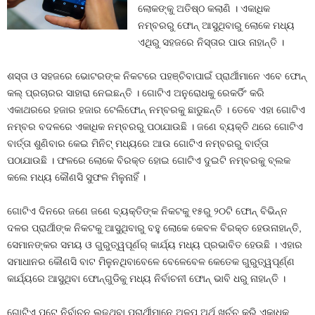
ଲୋକଙ୍କୁ ଅତିଷ୍ଠ କଲାଣି । ଏକାଧିକ
ନମ୍ବରରୁ ଫୋନ୍‍ ଆସୁଥିବାରୁ ଲୋକେ ମଧ୍ୟ
ଏଥିରୁ ସହଜରେ ନିସ୍ତାର ପାଉ ନାହାନ୍ତି ।
ଶସ୍ତା ଓ ସହଜରେ ଭୋଟରଙ୍କ ନିକଟରେ ପହଞ୍ଚିବାପାଇଁ ପ୍ରାର୍ଥୀମାନେ ଏବେ ଫୋନ୍‍
କଲ୍‍ ପ୍ରଚାରର ସାହାରା ନେଇଛନ୍ତି । ଗୋଟିଏ ଅନୁରୋଧକୁ ରେକର୍ଡିଂ କରି
ଏକାଥରରେ ହଜାର ହଜାର ଟେଲିଫୋନ୍‍ ନମ୍ବରକୁ ଛାଡୁଛନ୍ତି । ତେବେ ଏହା ଗୋଟିଏ
ନମ୍ବର ବଦଳରେ ଏକାଧିକ ନମ୍ବରରୁ ପଠାଯାଉଛି । ଜଣେ ବ୍ୟକ୍ତି ଥରେ ଗୋଟିଏ
ବାର୍ତ୍ତା ଶୁଣିବାର କେଇ ମିନିଟ୍‍ ମଧ୍ୟରେ ଆଉ ଗୋଟିଏ ନମ୍ବରରୁ ବାର୍ତ୍ତା
ପଠାଯାଉଛି । ଫଳରେ ଲୋକେ ବିରକ୍ତ ହୋଇ ଗୋଟିଏ ଦୁଇଟି ନମ୍ବରକୁ ବ୍ଲକ
କଲେ ମଧ୍ୟ କୌଣସି ସୁଫଳ ମିଳୁନାହିଁ ।
ଗୋଟିଏ ଦିନରେ ଜଣେ ଜଣେ ବ୍ୟକ୍ତିଙ୍କ ନିକଟକୁ ୧୫ରୁ ୨୦ଟି ଫୋନ୍‍ ବିଭିନ୍ନ
ଦଳର ପ୍ରାର୍ଥୀଙ୍କ ନିକଟକୁ ଆସୁଥିବାରୁ ବହୁ ଲୋକେ କେବଳ ବିରକ୍ତ ହେଉନାହାନ୍ତି,
ସେମାନଙ୍କର ସମୟ ଓ ଗୁରୁତ୍ୱପୂର୍ଣର୍ କାର୍ଯ୍ୟ ମଧ୍ୟ ପ୍ରଭାବିତ ହେଉଛି । ଏହାର
ସମାଧାନର କୌଣସି ବାଟ ମିଳୁନଥିବାବେଳେ ବେଳେବେଳ କେତେକ ଗୁରୁତ୍ୱପୂର୍ଣ୍ଣ
କାର୍ଯ୍ୟରେ ଆସୁଥିବା ଫୋନ୍‍ଗୁଡିକୁ ମଧ୍ୟ ନିର୍ବାଚନୀ ଫୋନ୍‍ ଭାବି ଧରୁ ନାହାନ୍ତି ।
ଗୋଟିଏ ପଟେ ନିର୍ବାଚନ ଲଢୁଥିବା ପ୍ରାର୍ଥୀମାନେ ଅଳ୍ପ ଅର୍ଥ ଖର୍ଚ୍ଚ କରି ଏକାଧିକ