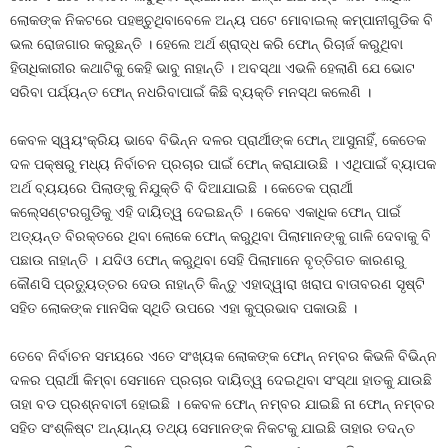
ଲୋକଙ୍କ ନିକଟରେ ପହଞ୍ଚୁଥିବାବେଳେ ଅନ୍ୟ ପଟେ ମୋବାଇଲ୍‍ କମ୍ପାନୀଗୁଡିକ ବି
ଭଲ ରୋଜଗାର କରୁଛନ୍ତି । ହେଲେ ଅର୍ଥ ଶ୍ରାଦ୍ଧ କରି ଫୋନ୍‍ ରିଚାର୍ଜ କରୁଥିବା
ହିତାଧିକାରୀର କଥାଟିକୁ କେହି ଭାବୁ ନାହାନ୍ତି । ଅବସ୍ଥା ଏଭଳି ହେଲାଣି ଯେ ଭୋଟ
ସରିବା ପର୍ଯ୍ୟନ୍ତ ଫୋନ୍‍ ନଧରିବାପାଇଁ କିଛି ବ୍ୟକ୍ତି ମନସ୍ଥ କଲେଣି ।
କେବଳ ସ୍ୱୟଂକ୍ରିୟ ଭାବେ ବିଭିନ୍ନ ଦଳର ପ୍ରାର୍ଥୀଙ୍କ ଫୋନ୍‍ ଆସୁନାହିଁ, କେତେକ
ଦଳ ପକ୍ଷରୁ ମଧ୍ୟ ନିର୍ବାଚନ ପ୍ରଚାର ପାଇଁ ଫୋନ୍‍ କରାଯାଉଛି । ଏଥିପାଇଁ ବ୍ୟାପକ
ଅର୍ଥ ବ୍ୟୟରେ ପିଲାଙ୍କୁ ନିଯୁକ୍ତି ବି ଦିଆଯାଇଛି । କେତେକ ପ୍ରାର୍ଥୀ
କଲ୍‍ସେଣ୍ଟରଗୁଡିକୁ ଏହି ଦାୟିତ୍ୱ ଦେଇଛନ୍ତି । କେବେ ଏକାଧିକ ଫୋନ୍‍ ପାଇଁ
ଅତ୍ୟନ୍ତ ବିରକ୍ତରେ ଥିବା ଲୋକେ ଫୋନ୍‍ କରୁଥିବା ପିଲାମାନଙ୍କୁ ଗାଳି ଦେବାକୁ ବି
ପଛାଉ ନାହାନ୍ତି । ଯଦିଓ ଫୋନ୍‍ କରୁଥିବା ସେହି ପିଲାମାନେ ବୃତ୍ତିଗତ କାରଣରୁ
କୌଣସି ପ୍ରତ୍ୟୁତ୍ତର ଦେଉ ନାହାନ୍ତି କିନ୍ତୁ ଏହାଦ୍ୱାରା ଖରାପ ବାତାବରଣ ସୃଷ୍ଟି
ସହିତ ଲୋକଙ୍କ ମାନସିକ ସ୍ଥିତି ଉପରେ ଏହା କୁପ୍ରଭାବ ପକାଉଛି ।
ତେବେ ନିର୍ବାଚନ ସମୟରେ ଏତେ ସଂଖ୍ୟକ ଲୋକଙ୍କ ଫୋନ୍‍ ନମ୍ବର କିଭଳି ବିଭିନ୍ନ
ଦଳର ପ୍ରାର୍ଥୀ କିମ୍ବା ସେମାନେ ପ୍ରଚାର ଦାୟିତ୍ୱ ଦେଇଥିବା ସଂସ୍ଥା ହାତକୁ ଯାଉଛି
ତାହା ବଡ ପ୍ରଶ୍ନବାଚୀ ହୋଇଛି । କେବଳ ଫୋନ୍‍ ନମ୍ବର ଯାଇଛି ନା ଫୋନ୍‍ ନମ୍ବର
ସହିତ ସଂଶ୍ଳିଷ୍ଟ ଅନ୍ୟାନ୍ୟ ତଥ୍ୟ ସେମାନଙ୍କ ନିକଟକୁ ଯାଇଛି ତାହାର ତଦନ୍ତ