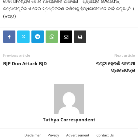
ହେବା ଆବଶ୍ୟକ ବୋଲି ମତପ୍ରକାଶ ପାଇଲାଣି । ଖୁବ୍‍ଶୀଘ୍ର ଟେଲିଫୋନ୍‍
କମ୍ପାନୀଗୁଡିକ ଏ ନେଇ ସ୍ପଷ୍ଟିକରଣ ରଖିବାକୁ ହିତାଧିକାରୀମାନେ ଦାବି କରୁଛନ୍ତି ।
(ତଥ୍ୟ)
Previous article
Next article
BJP Duo Attack BJD
ବଣ୍ଟା ହେଉଛି ବେନାମୀ
ପ୍ରଚାରପତ୍ର
Tathya Correspondent
Disclaimer
Privacy
Advertisement
Contact Us