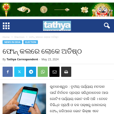
Home
Election
ଫୋନ୍‍ କଲରେ ଲୋକେ ଅତିଷ୍ଠ
NEWS IN ODIA
ELECTION
ଫୋନ୍‍ କଲରେ ଲୋକେ ଅତିଷ୍ଠ
By
Tathya Correspondent
-
May 23, 2024
ଭୁବନେଶ୍ୱର : ତୃତୀୟ ପର୍ଯ୍ୟାୟ ମତଦାନ
ପାଇଁ ନିର୍ବାଚନ ପ୍ରଚାର ସରିଥିବାବେଳେ ଆଉ
ଗୋଟିଏ ପର୍ଯ୍ୟାୟ ଭୋଟ ବାକି ଅଛି । ତେବେ
ବିଭିନ୍ନ ପ୍ରାର୍ଥୀ ଓ ଦଳ ପକ୍ଷରୁ ମୋବାଇଲ୍‍
ଫୋନ୍‍ ଜରିଆରେ ଭୋଟ ଭିକ୍ଷା ଏବେ