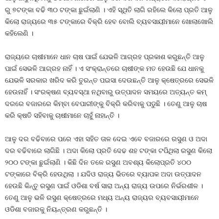
ରୁ ୭ଟଙ୍କା ବଢି ୩୦ ଟଙ୍କା ଛୁଇଁଲାଣି । ଏହି ସ୍ଥିତି ଲାଗି ରହିଲେ କିଲୋ ପ୍ରତି ଆଳୁ
କିଲୋ ରାଜ୍ୟରେ ୩୫ ଟଙ୍କାରେ ବିକ୍ରି ହେବ ବୋଲି ବ୍ୟବସାୟୀମାନେ ଖୋଲାଖୋଲି
କହିଲେଣି ।
ରାଜ୍ୟରେ ଚାଷୀମାନେ ଧାନ ଚାଷ ପାଇଁ ଯେଭଳି ଆଗ୍ରହ ପ୍ରକାଶ କରୁଛନ୍ତି ଆଳୁ
ପାଇଁ ସେଭଳି ଆଗ୍ରହ ନାହିଁ । ଏ ସଂକ୍ରାନ୍ତରେ ଚାଷୀଙ୍କ ମତ ହେଉଛି ଯେ ଧାନକୁ
ଯେଭଳି ସରକାର ଖରିଦ କରି ତୁରନ୍ତ ପଇସା ଦେଉଛନ୍ତି ଆଳୁ କ୍ଷେତ୍ରରେ ସେଭଳି
ହେଉନାହିଁ । ସଂରକ୍ଷଣ ବ୍ୟବସ୍ଥା ନଥିବାରୁ ଉତ୍ପାଦନ ସମୟରେ ଅତ୍ୟନ୍ତ କମ୍‍
ଦରରେ ବଜାରରେ କିମ୍ବା ବେପାରୀଙ୍କୁ ବିକ୍ରି କରିବାକୁ ପଡୁଛି । ତେଣୁ ଆଳୁ ଚାଷ
କରି କ୍ଷତି ସହିବାକୁ ଚାଷୀମାନେ ଚାହୁଁ ନାହାନ୍ତି ।
ଆଳୁ ଦର ବଢିବାରେ ପରେ ଏହା ସହିତ ତାଳ ଦେଇ ଏବେ ବଜାରରେ ରସୁଣ ଓ ଅଦା
ଦର ବଢିବାରେ ଲାଗିଛି । ଅଦା କିଲୋ ପ୍ରତି ଦେଢ ଶହ ଟଙ୍କା ଟପିଥିଲା ରସୁଣ କିଲୋ
୨୦୦ ଟଙ୍କା ଛୁଇଁଲାଣି । କିଛି ଦିନ ତଳେ ରସୁଣ ଅବଶ୍ୟ କିଲୋପ୍ରତି ୪୦୦
ଟଙ୍କାରେ ବିକ୍ରି ହେଉଥିଲା । ଯଦିଓ ରାଜ୍ୟ ଭିତରେ ବ୍ୟାପକ ଅଦା ଉତ୍ପାଦନ
ହେଉଛି କିନ୍ତୁ ରସୁଣ ପାଇଁ ଓଡିଶା ବର୍ଷ ସାରା ଅନ୍ୟ ରାଜ୍ୟ ଉପରେ ନିର୍ଭରଶୀଳ ।
ତେଣୁ ଆଳୁ ଭଳି ରସୁଣ କ୍ଷେତ୍ରରେ ମଧ୍ୟ ଅନ୍ୟ ରାଜ୍ୟର ବ୍ୟବସାୟୀମାନେ
ଓଡିଶା ବଜାରକୁ ନିୟନ୍ତ୍ରଣ କରୁଛନ୍ତି ।