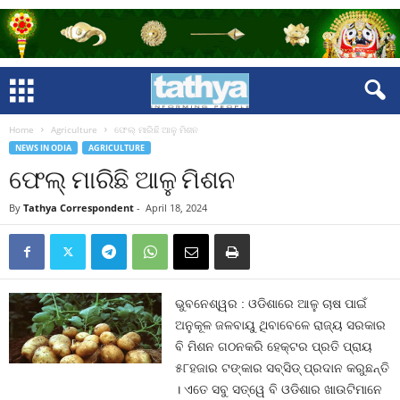
Home
Agriculture
ଫେଲ୍‍ ମାରିଛି ଆଳୁ ମିଶନ
NEWS IN ODIA
AGRICULTURE
ଫେଲ୍‍ ମାରିଛି ଆଳୁ ମିଶନ
By
Tathya Correspondent
-
April 18, 2024
ଭୁବନେଶ୍ୱର : ଓଡିଶାରେ ଆଳୁ ଚାଷ ପାଇଁ
ଅନୁକୂଳ ଜଳବାୟୁ ଥିବାବେଳେ ରାଜ୍ୟ ସରକାର
ବି ମିଶନ ଗଠନକରି ହେକ୍ଟର ପ୍ରତି ପ୍ରାୟ
୫୮ହଜାର ଟଙ୍କାର ସବ୍‍ସିଡ୍‍ ପ୍ରଦାନ କରୁଛନ୍ତି
। ଏତେ ସବୁ ସତ୍ୱେ ବି ଓଡିଶାର ଖାଉଟିମାନେ