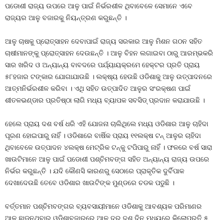
ପଡୋଶୀ ରାଜ୍ୟ ଉପରେ ଆଳୁ ପାଇଁ ନିର୍ଭରଶୀଳ ଥିବାବେଳେ ସେମାନେ ଏବେ
ରାଜ୍ୟର ଆଳୁ ବଜାରକୁ ନିୟନ୍ତ୍ରଣ କରୁଛନ୍ତି ।
ଆଳୁ ଚାଷକୁ ପ୍ରୋତ୍ସାହନ ଦେବାପାଇଁ ରାଜ୍ୟ ସରକାର ଆଳୁ ମିଶନ ଗଠନ ସହିତ
ଚାଷୀମାନଙ୍କୁ ପ୍ରୋତ୍ସାହନ ଦେଉଛନ୍ତି । ଆଳୁ ବିହନ ଲଗାଇବା ଠାରୁ ଆରମ୍ଭକରି
ସାର ଖରିଦ ଓ ଅନ୍ୟାନ୍ୟ ବାବଦରେ ପର୍ଯ୍ୟାୟକ୍ରମେ ହେକ୍ଟର ପ୍ରତି ପ୍ରାୟ
୫୮ହଜାର ଟଙ୍କାର ଯୋଗାଯାଉଛି । ଲକ୍ଷ୍ୟ ହେଉଛି ଓଡିଶାକୁ ଆଳୁ ଉତ୍ପାଦନରେ
ଆତ୍ମନିର୍ଭରଶୀଳ କରିବା । ଏଥି ସହିତ ଉତ୍ପାଦିତ ଆଳୁର ସଂରକ୍ଷଣ ପାଇଁ
ଶୀତଳଭଣ୍ଡାର ପ୍ରତିଷ୍ଠା ଲାଗି ମଧ୍ୟ ବ୍ୟାପକ ସବସିଡ୍‍ ପ୍ରଦାନ କରାଯାଉଛି ।
ହେଲେ ପ୍ରାୟ ଦଶ ବର୍ଷ ଧରି ଏହି ଯୋଜନା ଚାଲିଥିଲେ ମଧ୍ୟ ଓଡିଶାର ଆଳୁ ଚାହିଦା
ପୂରଣ ହୋଇପାରୁ ନାହିଁ । ଓଡିଶାରେ ବାର୍ଷିକ ପ୍ରାୟ ୧୧ଲକ୍ଷ ଟନ୍‍ ଆଳୁର ଚାହିଦା
ଥିବାବେଳେ ଉତ୍ପାଦନ ୪ଲକ୍ଷ ମେଟ୍ରିକ ଟନ୍‍କୁ ଟପିପାରୁ ନାହିଁ । ଫଳରେ ବର୍ଷ ସାରା
ଖାଉଟିମାନେ ଆଳୁ ପାଇଁ ପଡୋଶୀ ପଶ୍ଚିମବଙ୍ଗ ସହିତ ଅନ୍ୟାନ୍ୟ ରାଜ୍ୟ ଉପରେ
ନିର୍ଭର କରୁଛନ୍ତି । ଯଦି କୌଣସି କାରଣରୁ ସେଠାରେ ପ୍ରାକୃତିକ ଦୁର୍ବିପାକ
ଦେଖାଦେଉଛି ତେବେ ଓଡିଶାର ଖାଉଟିଙ୍କ ମୁଣ୍ଡରେ ଚଡକ ପଡୁଛି ।
ବର୍ତ୍ତମାନ ପଶ୍ଚିମବଙ୍ଗର ବ୍ୟବସାୟୀମାନେ ଓଡିଶାକୁ ଆବଶ୍ୟକ ପରିମାଣର
ଆଳୁ ଛାଡୁନଥିବାରୁ ଓଡିଶାବଜାରରେ ଆଳୁ ଦର ଦଶ ଦିନ ମଧ୍ୟରେ କିଲୋପ୍ରତି ୫