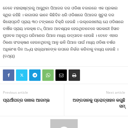
ତେବେ ମହାରାଷ୍ଟ୍ରରୁ ଆସୁଥିବା ପିଆଜର ଦର ଓଡିଶା ବଜାରରେ ଏକ ପ୍ରକାର
ସ୍ଥିର ରହିଛି । ଲଗାତାର ଭାବେ କିଛିଦିନ ଧରି ଓଡିଶାରେ ପିଆଜର ଖୁଚୁରା ଦର
କିଲୋପ୍ରତି ପ୍ରାୟ ୩୦ ଟଙ୍କାରେ ବିକ୍ରି ହେଉଛି । ଉଲ୍ଲେଖନୀୟ ଯେ ଓଡିଶାରେ
ବାର୍ଷିକ ପ୍ରାୟ ୪ଲକ୍ଷ ଟନ୍‍ ପିଆଜ ଆବଶ୍ୟକ ହେଉଥିବାବେଳେ ସରକାରୀ ହିସାବ
ମୁତାବକ ଅନୁରୂପ ପରିମାଣର ପିଆଜ ମଧ୍ୟ ଉତ୍ପାଦନ ହେଉଛି । ତେବେ ଏହାର
ଠିକଣା ସଂରକ୍ଷଣ ହେଉନଥିବାରୁ ଆଳୁ ଭଳି ପିଆଜ ପାଇଁ ମଧ୍ୟ ଓଡିଶା ବର୍ଷର
ଅଧିକାଂଶ ଦିନ ଅନ୍ୟ ରାଜ୍ୟମାନଙ୍କ ଉପରେ ନିର୍ଭର କରିବାକୁ ବାଧ୍ୟ ହେଉଛି ।
(ତଥ୍ୟ)
Previous article
Next article
ପ୍ରାର୍ଥୀପତ୍ର ଦାଖଲ ଆରମ୍ଭ
ଅଙ୍ଗଦାନକୁ ପ୍ରୋତ୍ସାହନ କରୁଛି
ସମ୍